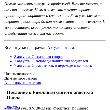
Нельзя заменять литургию пробежкой. Вместе можно, а
вместо — нельзя. Нельзя заменять вечернее правило
просмотром спортивного состязания. Если уж совсем не
терпится, посмотри до или после в записи, но не вместо. И
если поставим, куда нужно, то по слову апостола
определённая польза для нас будет.
Все выпуски программы
Актуальная тема:
8 августа. О значении спорта
7 августа. О заповеди почитания родителей
7 августа. О смерти как о переходе в вечность
Читать полностью
Другие программы
Апостольские чтения
Послание к Римлянам святого апостола
Павла
Скачать
Рим., 119 зач., XV, 30-33 (еп. Феоктист (Игумнов)