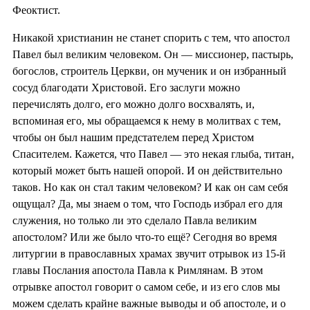
Феоктист.
Никакой христианин не станет спорить с тем, что апостол
Павел был великим человеком. Он — миссионер, пастырь,
богослов, строитель Церкви, он мученик и он избранный
сосуд благодати Христовой. Его заслуги можно
перечислять долго, его можно долго восхвалять, и,
вспоминая его, мы обращаемся к нему в молитвах с тем,
чтобы он был нашим предстателем перед Христом
Спасителем. Кажется, что Павел — это некая глыба, титан,
который может быть нашей опорой. И он действительно
таков. Но как он стал таким человеком? И как он сам себя
ощущал? Да, мы знаем о том, что Господь избрал его для
служения, но только ли это сделало Павла великим
апостолом? Или же было что-то ещё? Сегодня во время
литургии в православных храмах звучит отрывок из 15-й
главы Послания апостола Павла к Римлянам. В этом
отрывке апостол говорит о самом себе, и из его слов мы
можем сделать крайне важные выводы и об апостоле, и о