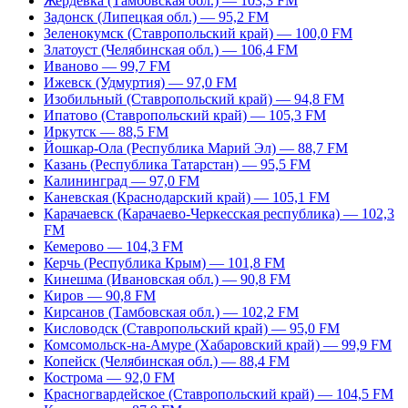
Жердевка (Тамбовская обл.) — 103,3 FM
Задонск (Липецкая обл.) — 95,2 FM
Зеленокумск (Ставропольский край) — 100,0 FM
Златоуст (Челябинская обл.) — 106,4 FM
Иваново — 99,7 FM
Ижевск (Удмуртия) — 97,0 FM
Изобильный (Ставропольский край) — 94,8 FM
Ипатово (Ставропольский край) — 105,3 FM
Иркутск — 88,5 FM
Йошкар-Ола (Республика Марий Эл) — 88,7 FM
Казань (Республика Татарстан) — 95,5 FM
Калининград — 97,0 FM
Каневская (Краснодарский край) — 105,1 FM
Карачаевск (Карачаево-Черкесская республика) — 102,3
FM
Кемерово — 104,3 FM
Керчь (Республика Крым) — 101,8 FM
Кинешма (Ивановская обл.) — 90,8 FM
Киров — 90,8 FM
Кирсанов (Тамбовская обл.) — 102,2 FM
Кисловодск (Ставропольский край) — 95,0 FM
Комсомольск-на-Амуре (Хабаровский край) — 99,9 FM
Копейск (Челябинская обл.) — 88,4 FM
Кострома — 92,0 FM
Красногвардейское (Ставропольский край) — 104,5 FM