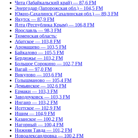
Чита (Забайкальский край) — 87,6 FM
Энергодар (Запорожская обл.) – 104,5 FM
Южно-Сахалинск (Сахалинская обл.) — 89,3 FM
Якутск — 87,9 FM
Ялта (Республика Крым) — 106,8 FM
Ярославль — 98,3 FM
Тюменская область:
Абатское — 103,8 FM
Аромашево — 103,5 FM
Байкалово — 105,5 FM
Бердюжье — 103,2 FM
Большое Сорокино — 102,7 FM
Вагай — 97,0 FM
Викулово — 103,6 FM
Голышманово — 105,4 FM
Демьянское — 102,6 FM
Ермаки — 103,3 FM
Заводоуковск — 103,3 FM
Ингаир — 103,2 FM
Исетское — 102,9 FM
Ишим — 104,9 FM
Казанское — 100,2 FM
Нагорный — 100,4 FM
Нижняя Тавда — 101,2 FM
Новоалександровка — 100,2 FM