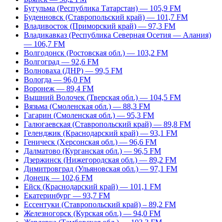
Бугульма (Республика Татарстан) — 105,9 FM
Буденновск (Ставропольский край) — 101,7 FM
Владивосток (Приморский край) — 97,3 FM
Владикавказ (Республика Северная Осетия — Алания)
— 106,7 FM
Волгодонск (Ростовская обл.) — 103,2 FM
Волгоград — 92,6 FM
Волноваха (ДНР) — 99,5 FM
Вологда — 96,0 FM
Воронеж — 89,4 FM
Вышний Волочек (Тверская обл.) — 104,5 FM
Вязьма (Смоленская обл.) — 88,3 FM
Гагарин (Смоленская обл.) — 95,3 FM
Галюгаевская (Ставропольский край) — 89,8 FM
Геленджик (Краснодарский край) — 93,1 FM
Геническ (Херсонская обл.) — 96,6 FM
Далматово (Курганская обл.) — 96,5 FM
Дзержинск (Нижегородская обл.) — 89,2 FM
Димитровград (Ульяновская обл.) — 97,1 FM
Донецк — 102,6 FM
Ейск (Краснодарский край) — 101,1 FM
Екатеринбург — 93,7 FM
Ессентуки (Ставропольский край) – 89,2 FM
Железногорск (Курская обл.) — 94,0 FM