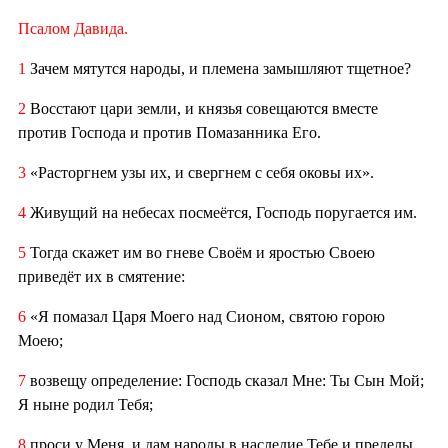
Псалом Давида.
1
Зачем мятутся народы, и племена замышляют тщетное?
2
Восстают цари земли, и князья совещаются вместе
против Господа и против Помазанника Его.
3
«Расторгнем узы их, и свергнем с себя оковы их».
4
Живущий на небесах посмеётся, Господь поругается им.
5
Тогда скажет им во гневе Своём и яростью Своею
приведёт их в смятение:
6
«Я помазал Царя Моего над Сионом, святою горою
Моею;
7
возвещу определение: Господь сказал Мне: Ты Сын Мой;
Я ныне родил Тебя;
8
проси у Меня, и дам народы в наследие Тебе и пределы