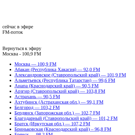
сейчас в эфире
FM-поток
Вернуться к эфиру
Москва - 100,9 FM
Москва — 100,9 FM
Абакан (Республика Хакасия) — 92,0 FM
Александровское (Ставропольский край) — 101,9 FM
Альметьевск (Республика Татарстан) — 99,6 FM
Анапа (Краснодарский край) — 90,5 FM
Арзгир (Ставропольский край) — 103,8 FM
Астрахань — 90,5 FM
Ахтубинск (Астраханская обл.) — 99,1 FM
Белгород — 103,2 FM
Бердянск (Запорожская обл.) — 102,7 FM
Благодарный (Ставропольский край) — 101,2 FM
Братск (Иркутская обл.) — 107,2 FM
Бриньковская (Краснодарский край) – 96,8 FM
Брянск — 98,2 FM