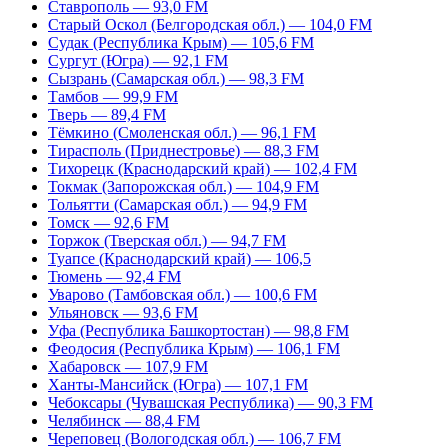
Ставрополь — 93,0 FM
Старый Оскол (Белгородская обл.) — 104,0 FM
Судак (Республика Крым) — 105,6 FM
Сургут (Югра) — 92,1 FM
Сызрань (Самарская обл.) — 98,3 FM
Тамбов — 99,9 FM
Тверь — 89,4 FM
Тёмкино (Смоленская обл.) — 96,1 FM
Тирасполь (Приднестровье) — 88,3 FM
Тихорецк (Краснодарский край) — 102,4 FM
Токмак (Запорожская обл.) — 104,9 FM
Тольятти (Самарская обл.) — 94,9 FM
Томск — 92,6 FM
Торжок (Тверская обл.) — 94,7 FM
Туапсе (Краснодарский край) — 106,5
Тюмень — 92,4 FM
Уварово (Тамбовская обл.) — 100,6 FM
Ульяновск — 93,6 FM
Уфа (Республика Башкортостан) — 98,8 FM
Феодосия (Республика Крым) — 106,1 FM
Хабаровск — 107,9 FM
Ханты-Мансийск (Югра) — 107,1 FM
Чебоксары (Чувашская Республика) — 90,3 FM
Челябинск — 88,4 FM
Череповец (Вологодская обл.) — 106,7 FM