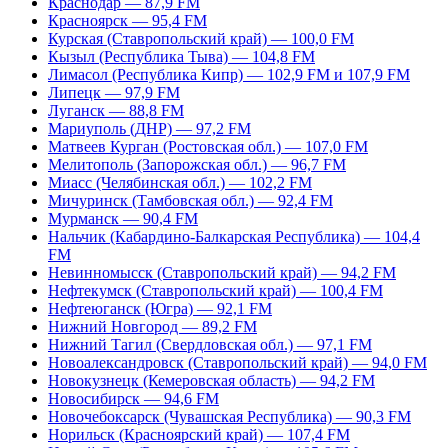
Краснодар — 87,9 FM
Красноярск — 95,4 FM
Курская (Ставропольский край) — 100,0 FM
Кызыл (Республика Тыва) — 104,8 FM
Лимасол (Республика Кипр) — 102,9 FM и 107,9 FM
Липецк — 97,9 FM
Луганск — 88,8 FM
Мариуполь (ДНР) — 97,2 FM
Матвеев Курган (Ростовская обл.) — 107,0 FM
Мелитополь (Запорожская обл.) — 96,7 FM
Миасс (Челябинская обл.) — 102,2 FM
Мичуринск (Тамбовская обл.) — 92,4 FM
Мурманск — 90,4 FM
Нальчик (Кабардино-Балкарская Республика) — 104,4
FM
Невинномысск (Ставропольский край) — 94,2 FM
Нефтекумск (Ставропольский край) — 100,4 FM
Нефтеюганск (Югра) — 92,1 FM
Нижний Новгород — 89,2 FM
Нижний Тагил (Свердловская обл.) — 97,1 FM
Новоалександровск (Ставропольский край) — 94,0 FM
Новокузнецк (Кемеровская область) — 94,2 FM
Новосибирск — 94,6 FM
Новочебоксарск (Чувашская Республика) — 90,3 FM
Норильск (Красноярский край) — 107,4 FM