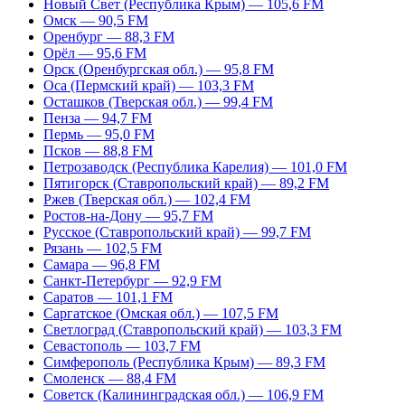
Новый Свет (Республика Крым) — 105,6 FM
Омск — 90,5 FM
Оренбург — 88,3 FM
Орёл — 95,6 FM
Орск (Оренбургская обл.) — 95,8 FM
Оса (Пермский край) — 103,3 FM
Осташков (Тверская обл.) — 99,4 FM
Пенза — 94,7 FM
Пермь — 95,0 FM
Псков — 88,8 FM
Петрозаводск (Республика Карелия) — 101,0 FM
Пятигорск (Ставропольский край) — 89,2 FM
Ржев (Тверская обл.) — 102,4 FM
Ростов-на-Дону — 95,7 FM
Русское (Ставропольский край) — 99,7 FM
Рязань — 102,5 FM
Самара — 96,8 FM
Санкт-Петербург — 92,9 FM
Саратов — 101,1 FM
Саргатское (Омская обл.) — 107,5 FM
Светлоград (Ставропольский край) — 103,3 FM
Севастополь — 103,7 FM
Симферополь (Республика Крым) — 89,3 FM
Смоленск — 88,4 FM
Советск (Калининградская обл.) — 106,9 FM