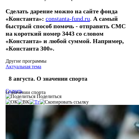
Сделать дарение можно на сайте фонда
«Константа»:
constanta-fund.ru
.
А самый
быстрый способ помочь - отправить СМС
на короткий номер 3443 со словом
«Константа» и любой суммой. Например,
«Константа 300».
Другие программы
Актуальная тема
8 августа. О значении спорта
Скачать
О значении спорта
Поделиться