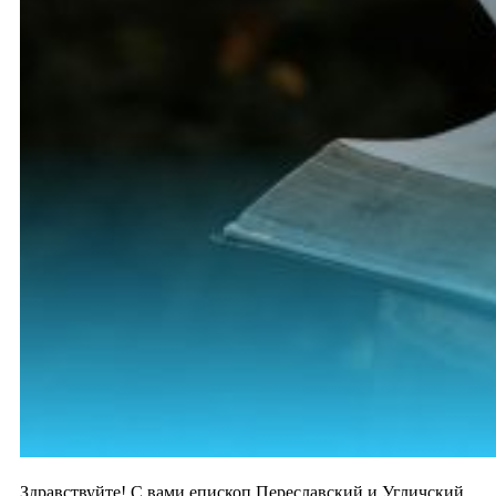
Здравствуйте! С вами епископ Переславский и Угличский