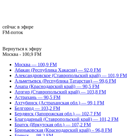
сейчас в эфире
FM-поток
Вернуться к эфиру
Москва - 100,9 FM
Москва — 100,9 FM
Абакан (Республика Хакасия) — 92,0 FM
Александровское (Ставропольский край) — 101,9 FM
Альметьевск (Республика Татарстан) — 99,6 FM
Анапа (Краснодарский край) — 90,5 FM
Арзгир (Ставропольский край) — 103,8 FM
Астрахань — 90,5 FM
Ахтубинск (Астраханская обл.) — 99,1 FM
Белгород — 103,2 FM
Бердянск (Запорожская обл.) — 102,7 FM
Благодарный (Ставропольский край) — 101,2 FM
Братск (Иркутская обл.) — 107,2 FM
Бриньковская (Краснодарский край) – 96,8 FM
Брянск — 98,2 FM