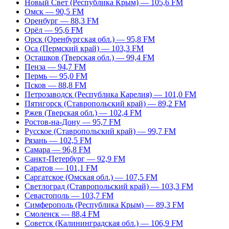
Новый Свет (Республика Крым) — 105,6 FM
Омск — 90,5 FM
Оренбург — 88,3 FM
Орёл — 95,6 FM
Орск (Оренбургская обл.) — 95,8 FM
Оса (Пермский край) — 103,3 FM
Осташков (Тверская обл.) — 99,4 FM
Пенза — 94,7 FM
Пермь — 95,0 FM
Псков — 88,8 FM
Петрозаводск (Республика Карелия) — 101,0 FM
Пятигорск (Ставропольский край) — 89,2 FM
Ржев (Тверская обл.) — 102,4 FM
Ростов-на-Дону — 95,7 FM
Русское (Ставропольский край) — 99,7 FM
Рязань — 102,5 FM
Самара — 96,8 FM
Санкт-Петербург — 92,9 FM
Саратов — 101,1 FM
Саргатское (Омская обл.) — 107,5 FM
Светлоград (Ставропольский край) — 103,3 FM
Севастополь — 103,7 FM
Симферополь (Республика Крым) — 89,3 FM
Смоленск — 88,4 FM
Советск (Калининградская обл.) — 106,9 FM