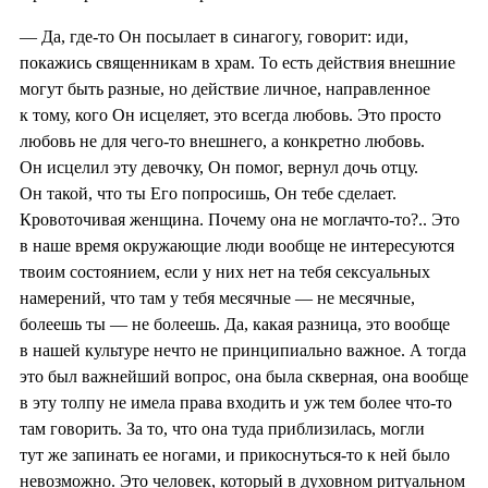
— Да, где-то Он посылает в синагогу, говорит: иди,
покажись священникам в храм. То есть действия внешние
могут быть разные, но действие личное, направленное
к тому, кого Он исцеляет, это всегда любовь. Это просто
любовь не для чего-то внешнего, а конкретно любовь.
Он исцелил эту девочку, Он помог, вернул дочь отцу.
Он такой, что ты Его попросишь, Он тебе сделает.
Кровоточивая женщина. Почему она не моглачто-то?.. Это
в наше время окружающие люди вообще не интересуются
твоим состоянием, если у них нет на тебя сексуальных
намерений, что там у тебя месячные — не месячные,
болеешь ты — не болеешь. Да, какая разница, это вообще
в нашей культуре нечто не принципиально важное. А тогда
это был важнейший вопрос, она была скверная, она вообще
в эту толпу не имела права входить и уж тем более что-то
там говорить. За то, что она туда приблизилась, могли
тут же запинать ее ногами, и прикоснуться-то к ней было
невозможно. Это человек, который в духовном ритуальном