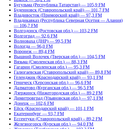
Бугульма (Республика Татарстан) — 105,9 FM
Буденновск (Ставропольский край) — 101,7 FM
Владивосток (Приморский край) — 97,3 FM
Владикавказ (Республика Северная Осетия — Алания)
— 106,7 FM
Волгодонск (Ростовская обл.) — 103,2 FM
Волгоград — 92,6 FM
Волноваха (ДНР) — 99,5 FM
Вологда — 96,0 FM
Воронеж — 89,4 FM
Вышний Волочек (Тверская обл.) — 104,5 FM
Вязьма (Смоленская обл.) — 88,3 FM
Гагарин (Смоленская обл.) — 95,3 FM
Галюгаевская (Ставропольский край) — 89,8 FM
Геленджик (Краснодарский край) — 93,1 FM
Геническ (Херсонская обл.) — 96,6 FM
Далматово (Курганская обл.) — 96,5 FM
Дзержинск (Нижегородская обл.) — 89,2 FM
Димитровград (Ульяновская обл.) — 97,1 FM
Донецк — 102,6 FM
Ейск (Краснодарский край) — 101,1 FM
Екатеринбург — 93,7 FM
Ессентуки (Ставропольский край) – 89,2 FM
Железногорск (Курская обл.) — 94,0 FM