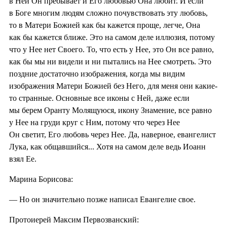
в Ней Он пребывает и Его любовью Она любит. И если
в Боге многим людям сложно почувствовать эту любовь,
то в Матери Божией как бы кажется проще, легче, Она
как бы кажется ближе. Это на самом деле иллюзия, потому
что у Нее нет Своего. То, что есть у Нее, это Он все равно,
как бы мы ни видели и ни пытались на Нее смотреть. Это
поздние достаточно изображения, когда мы видим
изображения Матери Божией без Него, для меня они какие-
то странные. Основные все иконы с Ней, даже если
мы берем Оранту Молящуюся, икону Знамение, все равно
у Нее на груди круг с Ним, потому что через Нее
Он светит, Его любовь через Нее. Да, наверное, евангелист
Лука, как общавшийся... Хотя на самом деле ведь Иоанн
взял Ее.
Марина Борисова:
— Но он значительно позже написал Евангелие свое.
Протоиерей Максим Первозванский: