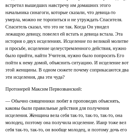
встретил вышедших навстречу им домашних этого
начальника синагоги, которые сказали, что девица-то
умерла, можно не торопиться и не утруждать Спасителя.
Спаситель сказал, что это не так. Когда Он увидел
лежащую девицу, повелел ей встать и девица встала. Эта
история о двух исцелениях. Исцеление по великой молитве
и просьбе, исцеление целеустремленного действия, нужно
было прийти, найти Учителя, нужно было попросить Его
пойти к нему домой, объяснить ситуацию. И исцеление вот
этой женщины. В одном сюжете почему соприкасаются два
эти исцеления, два эти чуда?
Протоиерей Максим Первозванский:
— Обычно священники любят в проповедях объяснять,
каковы были правильные действия для получения
исцеления. Женщина вела себя так-то, так-то, так-то, она
молодец, поэтому она получила исцеление. Иаир тоже вел
себя так-то, так-то, он вообще молодец, и поэтому дочь его