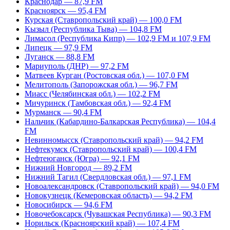
Краснодар — 87,9 FM
Красноярск — 95,4 FM
Курская (Ставропольский край) — 100,0 FM
Кызыл (Республика Тыва) — 104,8 FM
Лимасол (Республика Кипр) — 102,9 FM и 107,9 FM
Липецк — 97,9 FM
Луганск — 88,8 FM
Мариуполь (ДНР) — 97,2 FM
Матвеев Курган (Ростовская обл.) — 107,0 FM
Мелитополь (Запорожская обл.) — 96,7 FM
Миасс (Челябинская обл.) — 102,2 FM
Мичуринск (Тамбовская обл.) — 92,4 FM
Мурманск — 90,4 FM
Нальчик (Кабардино-Балкарская Республика) — 104,4
FM
Невинномысск (Ставропольский край) — 94,2 FM
Нефтекумск (Ставропольский край) — 100,4 FM
Нефтеюганск (Югра) — 92,1 FM
Нижний Новгород — 89,2 FM
Нижний Тагил (Свердловская обл.) — 97,1 FM
Новоалександровск (Ставропольский край) — 94,0 FM
Новокузнецк (Кемеровская область) — 94,2 FM
Новосибирск — 94,6 FM
Новочебоксарск (Чувашская Республика) — 90,3 FM
Норильск (Красноярский край) — 107,4 FM