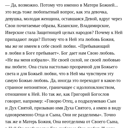
— Да, возможно. Потому что именно в Матери Божией...
это ведь тоже любопытный вопрос, как эта девочка,
девушка, молодая женщина, оставшаяся Девой, вдруг через
Свои почитаемые образы, Казанские, Владимирские,
Иверские стала Защитницей целых народов? Почему к Ней
припадают люди? Потому что в Ней эта любовь Божия,
мы же не имеем в себе своей любви. «Пребывающий
в любви в Боге пребывает». Бог дает нам Свою любовь.
«Не вы меня избрали». Не своей силой, не своей любовью
вы любите. Она стала настолько прозрачной для Божьего
света и для Божьей любви, что в Ней мы чувствуем эту
самую Божью любовь. Да, иногда это переходит в какое-то
странное непонятное, граничащее с идолопоклонством,
отношение к Ней. Но так же, как Григорий Богослов
говорит, например: «Говорю Отец, а подразумеваю Сын
и Дух Святой, призываю имя Духа Святого, а имею в виду
одновременно Отца и Сына, Они не разделимы». Точно
так же и Матерь Божия, Она неотделима от Своего Сына,