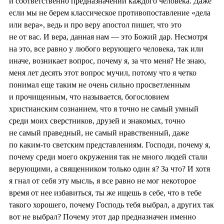
и соответственно предназначении каждого человека. Даже
если мы не берем классическое противопоставление «дела
или вера», ведь и про веру апостол пишет, что это
не от вас. И вера, данная нам — это Божий дар. Несмотря
на это, все равно у любого верующего человека, так или
иначе, возникает вопрос, почему я, за что меня? Не знаю,
меня лет десять этот вопрос мучил, потому что я четко
понимал еще таким не очень сильно просветленным
и прочищенным, что называется, богословием
христианским сознанием, что я точно не самый умный
среди моих сверстников, друзей и знакомых, точно
не самый праведный, не самый нравственный, даже
по каким-то светским представлениям. Господи, почему я,
почему среди моего окружения так не много людей стали
верующими, а священником только один я? За что? И хотя
я гнал от себя эту мысль, я все равно не мог некоторое
время от нее избавиться, ты же ищешь в себе, что в тебе
такого хорошего, почему Господь тебя выбрал, а других так
вот не выбрал? Почему этот дар предназначен именно