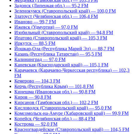
Жердевка (Тамбовская обл.) — 103,3 FM
Задонск (Липецкая обл.) — 95,2 FM
Зеленокумск (Ставропольский край) — 100,0 FM
Златоуст (Челябинская обл.) — 106,4 FM
Иваново — 99,7 FM
Ижевск (Удмуртия) — 97,0 FM
Изобильный (Ставропольский край) — 94,8 FM
Ипатово (Ставропольский край) — 105,3 FM
Иркутск — 88,5 FM
Йошкар-Ола (Республика Марий Эл) — 88,7 FM
Казань (Республика Татарстан) — 95,5 FM
Калининград — 97,0 FM
Каневская (Краснодарский край) — 105,1 FM
Карачаевск (Карачаево-Черкесская республика) — 102,3
FM
Кемерово — 104,3 FM
Керчь (Республика Крым) — 101,8 FM
Кинешма (Ивановская обл.) — 90,8 FM
Киров — 90,8 FM
Кирсанов (Тамбовская обл.) — 102,2 FM
Кисловодск (Ставропольский край) — 95,0 FM
Комсомольск-на-Амуре (Хабаровский край) — 99,9 FM
Копейск (Челябинская обл.) — 88,4 FM
Кострома — 92,0 FM
Красногвардейское (Ставропольский край) — 104,5 FM