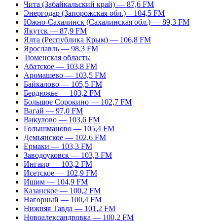
Чита (Забайкальский край) — 87,6 FM
Энергодар (Запорожская обл.) – 104,5 FM
Южно-Сахалинск (Сахалинская обл.) — 89,3 FM
Якутск — 87,9 FM
Ялта (Республика Крым) — 106,8 FM
Ярославль — 98,3 FM
Тюменская область:
Абатское — 103,8 FM
Аромашево — 103,5 FM
Байкалово — 105,5 FM
Бердюжье — 103,2 FM
Большое Сорокино — 102,7 FM
Вагай — 97,0 FM
Викулово — 103,6 FM
Голышманово — 105,4 FM
Демьянское — 102,6 FM
Ермаки — 103,3 FM
Заводоуковск — 103,3 FM
Ингаир — 103,2 FM
Исетское — 102,9 FM
Ишим — 104,9 FM
Казанское — 100,2 FM
Нагорный — 100,4 FM
Нижняя Тавда — 101,2 FM
Новоалександровка — 100,2 FM