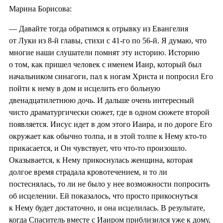
Марина Борисова:
— Давайте тогда обратимся к отрывку из Евангелия
от Луки из 8-й главы, стихи с 41-го по 56-й. Я думаю, что
многие наши слушатели помнят эту историю. Историю
о том, как пришел человек с именем Иаир, который был
начальником синагоги, пал к ногам Христа и попросил Его
пойти к нему в дом и исцелить его больную
двенадцатилетнюю дочь. И дальше очень интересный
чисто драматургически сюжет, где в одном сюжете второй
появляется. Иисус идет в дом этого Иаира, и по дороге Его
окружает как обычно толпа, и в этой толпе к Нему кто-то
прикасается, и Он чувствует, что что-то произошло.
Оказывается, к Нему прикоснулась женщина, которая
долгое время страдала кровотечением, и то ли
постеснялась, то ли не было у нее возможности попросить
об исцелении. Ей показалось, что просто прикоснуться
к Нему будет достаточно, и она исцелилась. В результате,
когда Спаситель вместе с Иаиром приблизился уже к дому,