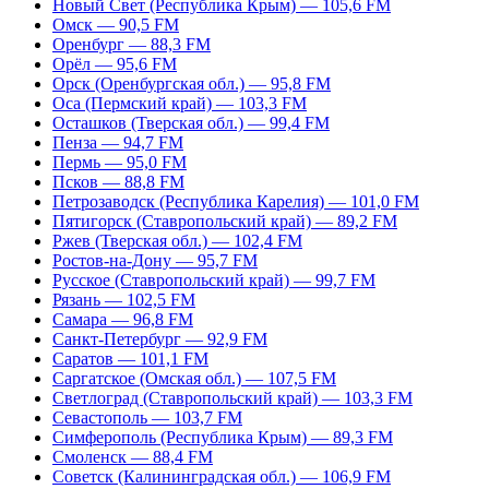
Новый Свет (Республика Крым) — 105,6 FM
Омск — 90,5 FM
Оренбург — 88,3 FM
Орёл — 95,6 FM
Орск (Оренбургская обл.) — 95,8 FM
Оса (Пермский край) — 103,3 FM
Осташков (Тверская обл.) — 99,4 FM
Пенза — 94,7 FM
Пермь — 95,0 FM
Псков — 88,8 FM
Петрозаводск (Республика Карелия) — 101,0 FM
Пятигорск (Ставропольский край) — 89,2 FM
Ржев (Тверская обл.) — 102,4 FM
Ростов-на-Дону — 95,7 FM
Русское (Ставропольский край) — 99,7 FM
Рязань — 102,5 FM
Самара — 96,8 FM
Санкт-Петербург — 92,9 FM
Саратов — 101,1 FM
Саргатское (Омская обл.) — 107,5 FM
Светлоград (Ставропольский край) — 103,3 FM
Севастополь — 103,7 FM
Симферополь (Республика Крым) — 89,3 FM
Смоленск — 88,4 FM
Советск (Калининградская обл.) — 106,9 FM