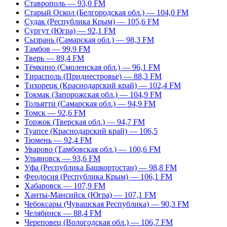
Ставрополь — 93,0 FM
Старый Оскол (Белгородская обл.) — 104,0 FM
Судак (Республика Крым) — 105,6 FM
Сургут (Югра) — 92,1 FM
Сызрань (Самарская обл.) — 98,3 FM
Тамбов — 99,9 FM
Тверь — 89,4 FM
Тёмкино (Смоленская обл.) — 96,1 FM
Тирасполь (Приднестровье) — 88,3 FM
Тихорецк (Краснодарский край) — 102,4 FM
Токмак (Запорожская обл.) — 104,9 FM
Тольятти (Самарская обл.) — 94,9 FM
Томск — 92,6 FM
Торжок (Тверская обл.) — 94,7 FM
Туапсе (Краснодарский край) — 106,5
Тюмень — 92,4 FM
Уварово (Тамбовская обл.) — 100,6 FM
Ульяновск — 93,6 FM
Уфа (Республика Башкортостан) — 98,8 FM
Феодосия (Республика Крым) — 106,1 FM
Хабаровск — 107,9 FM
Ханты-Мансийск (Югра) — 107,1 FM
Чебоксары (Чувашская Республика) — 90,3 FM
Челябинск — 88,4 FM
Череповец (Вологодская обл.) — 106,7 FM