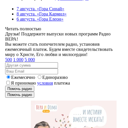
7 августа. «Гора Синай»
8 августа. «Гора Кармил»
6 августа. «Гора Елеон»
Читать полностью
Друзья! Поддержите выпуски новых программ Радио
ВЕРА!
Вы можете стать попечителем радио, установив
ежемесячный платеж. Будем вместе свидетельствовать
миру о Христе, Его любви и милосердии!
500
1 000
5 000
Ежемесячно
Единоразово
Я принимаю
условия
платежа
Помочь радио
Помочь радио