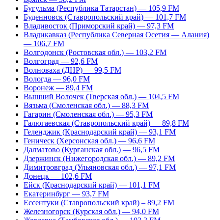
Бугульма (Республика Татарстан) — 105,9 FM
Буденновск (Ставропольский край) — 101,7 FM
Владивосток (Приморский край) — 97,3 FM
Владикавказ (Республика Северная Осетия — Алания)
— 106,7 FM
Волгодонск (Ростовская обл.) — 103,2 FM
Волгоград — 92,6 FM
Волноваха (ДНР) — 99,5 FM
Вологда — 96,0 FM
Воронеж — 89,4 FM
Вышний Волочек (Тверская обл.) — 104,5 FM
Вязьма (Смоленская обл.) — 88,3 FM
Гагарин (Смоленская обл.) — 95,3 FM
Галюгаевская (Ставропольский край) — 89,8 FM
Геленджик (Краснодарский край) — 93,1 FM
Геническ (Херсонская обл.) — 96,6 FM
Далматово (Курганская обл.) — 96,5 FM
Дзержинск (Нижегородская обл.) — 89,2 FM
Димитровград (Ульяновская обл.) — 97,1 FM
Донецк — 102,6 FM
Ейск (Краснодарский край) — 101,1 FM
Екатеринбург — 93,7 FM
Ессентуки (Ставропольский край) – 89,2 FM
Железногорск (Курская обл.) — 94,0 FM