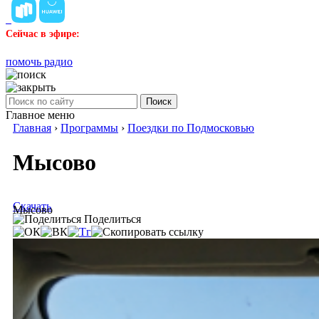
Сейчас в эфире:
помочь радио
Поиск
Главное меню
Главная
›
Программы
›
Поездки по Подмосковью
Мысово
Скачать
Мысово
Поделиться