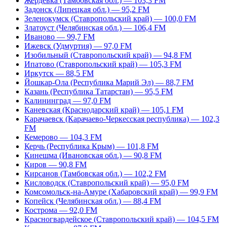
Жердевка (Тамбовская обл.) — 103,3 FM
Задонск (Липецкая обл.) — 95,2 FM
Зеленокумск (Ставропольский край) — 100,0 FM
Златоуст (Челябинская обл.) — 106,4 FM
Иваново — 99,7 FM
Ижевск (Удмуртия) — 97,0 FM
Изобильный (Ставропольский край) — 94,8 FM
Ипатово (Ставропольский край) — 105,3 FM
Иркутск — 88,5 FM
Йошкар-Ола (Республика Марий Эл) — 88,7 FM
Казань (Республика Татарстан) — 95,5 FM
Калининград — 97,0 FM
Каневская (Краснодарский край) — 105,1 FM
Карачаевск (Карачаево-Черкесская республика) — 102,3
FM
Кемерово — 104,3 FM
Керчь (Республика Крым) — 101,8 FM
Кинешма (Ивановская обл.) — 90,8 FM
Киров — 90,8 FM
Кирсанов (Тамбовская обл.) — 102,2 FM
Кисловодск (Ставропольский край) — 95,0 FM
Комсомольск-на-Амуре (Хабаровский край) — 99,9 FM
Копейск (Челябинская обл.) — 88,4 FM
Кострома — 92,0 FM
Красногвардейское (Ставропольский край) — 104,5 FM