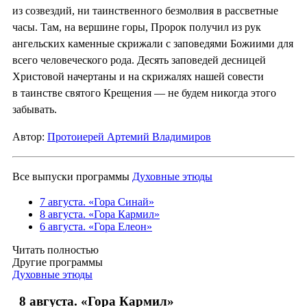
из созвездий, ни таинственного безмолвия в рассветные
часы. Там, на вершине горы, Пророк получил из рук
ангельских каменные скрижали с заповедями Божиими для
всего человеческого рода. Десять заповедей десницей
Христовой начертаны и на скрижалях нашей совести
в таинстве святого Крещения — не будем никогда этого
забывать.
Автор:
Протоиерей Артемий Владимиров
Все выпуски программы
Духовные этюды
7 августа. «Гора Синай»
8 августа. «Гора Кармил»
6 августа. «Гора Елеон»
Читать полностью
Другие программы
Духовные этюды
8 августа. «Гора Кармил»