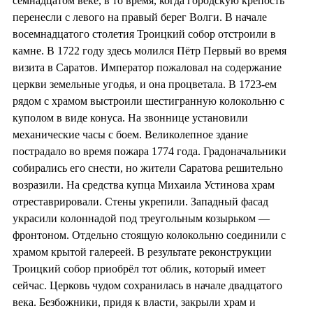
семнадцатом веке, в то время, когда городскую крепость
перенесли с левого на правый берег Волги. В начале
восемнадцатого столетия Троицкий собор отстроили в
камне. В 1722 году здесь молился Пётр Первый во время
визита в Саратов. Император пожаловал на содержание
церкви земельные угодья, и она процветала. В 1723-ем
рядом с храмом выстроили шестигранную колокольню с
куполом в виде конуса. На звоннице установили
механические часы с боем. Великолепное здание
пострадало во время пожара 1774 года. Градоначальники
собирались его снести, но жители Саратова решительно
возразили. На средства купца Михаила Устинова храм
отреставрировали. Стены укрепили. Западный фасад
украсили колоннадой под треугольным козырьком —
фронтоном. Отдельно стоящую колокольню соединили с
храмом крытой галереей. В результате реконструкции
Троицкий собор приобрёл тот облик, который имеет
сейчас. Церковь чудом сохранилась в начале двадцатого
века. Безбожники, придя к власти, закрыли храм и