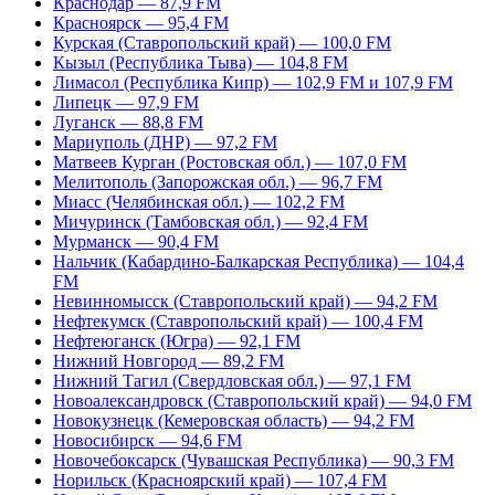
Краснодар — 87,9 FM
Красноярск — 95,4 FM
Курская (Ставропольский край) — 100,0 FM
Кызыл (Республика Тыва) — 104,8 FM
Лимасол (Республика Кипр) — 102,9 FM и 107,9 FM
Липецк — 97,9 FM
Луганск — 88,8 FM
Мариуполь (ДНР) — 97,2 FM
Матвеев Курган (Ростовская обл.) — 107,0 FM
Мелитополь (Запорожская обл.) — 96,7 FM
Миасс (Челябинская обл.) — 102,2 FM
Мичуринск (Тамбовская обл.) — 92,4 FM
Мурманск — 90,4 FM
Нальчик (Кабардино-Балкарская Республика) — 104,4
FM
Невинномысск (Ставропольский край) — 94,2 FM
Нефтекумск (Ставропольский край) — 100,4 FM
Нефтеюганск (Югра) — 92,1 FM
Нижний Новгород — 89,2 FM
Нижний Тагил (Свердловская обл.) — 97,1 FM
Новоалександровск (Ставропольский край) — 94,0 FM
Новокузнецк (Кемеровская область) — 94,2 FM
Новосибирск — 94,6 FM
Новочебоксарск (Чувашская Республика) — 90,3 FM
Норильск (Красноярский край) — 107,4 FM