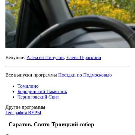
Ведущие:
Алексей Пичугин
,
Елена Гераскина
Все выпуски программы
Поездки по Подмосковью
Томилино
Бородинский Памятник
Черниговский Скит
Другие программы
География ВЕРЫ
Саратов. Свято-Троицкий собор