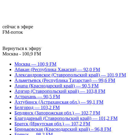
сейчас в эфире
FM-поток
Вернуться к эфиру
Москва - 100,9 FM
Москва — 100,9 FM
Абакан (Республика Хакасия) — 92,0 FM
Александровское (Ставропольский край) — 101,9 FM
Альметьевск (Республика Татарстан) — 99,6 FM
Анапа (Краснодарский край) — 90,5 FM
Арзгир (Ставропольский край) — 103,8 FM
Астрахань — 90,5 FM
Ахтубинск (Астраханская обл.) — 99,1 FM
Белгород — 103,2 FM
Бердянск (Запорожская обл.) — 102,7 FM
Благодарный (Ставропольский край) — 101,2 FM
Братск (Иркутская обл.) — 107,2 FM
Бриньковская (Краснодарский край) – 96,8 FM
Брянск — 98,2 FM