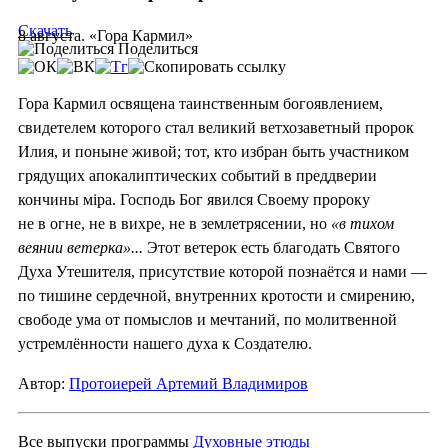
Скачать
8 августа. «Гора Кармил»
Поделиться
Гора Кармил освящена таинственным богоявлением,
свидетелем которого стал великий ветхозаветный пророк
Илия, и поныне живой; тот, кто избран быть участником
грядущих апокалиптических событий в преддверии
кончины мiра. Господь Бог явился Своему пророку
не в огне, не в вихре, не в землетрясении, но
«в тихом
веянии ветерка»...
Этот ветерок есть благодать Святого
Духа Утешителя, присутствие которой познаётся и нами —
по тишине сердечной, внутренних кротости и смирению,
свободе ума от помыслов и мечтаний, по молитвенной
устремлённости нашего духа к Создателю.
Автор:
Протоиерей Артемий Владимиров
Все выпуски программы
Духовные этюды