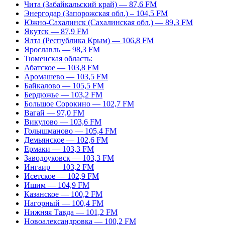
Чита (Забайкальский край) — 87,6 FM
Энергодар (Запорожская обл.) – 104,5 FM
Южно-Сахалинск (Сахалинская обл.) — 89,3 FM
Якутск — 87,9 FM
Ялта (Республика Крым) — 106,8 FM
Ярославль — 98,3 FM
Тюменская область:
Абатское — 103,8 FM
Аромашево — 103,5 FM
Байкалово — 105,5 FM
Бердюжье — 103,2 FM
Большое Сорокино — 102,7 FM
Вагай — 97,0 FM
Викулово — 103,6 FM
Голышманово — 105,4 FM
Демьянское — 102,6 FM
Ермаки — 103,3 FM
Заводоуковск — 103,3 FM
Ингаир — 103,2 FM
Исетское — 102,9 FM
Ишим — 104,9 FM
Казанское — 100,2 FM
Нагорный — 100,4 FM
Нижняя Тавда — 101,2 FM
Новоалександровка — 100,2 FM