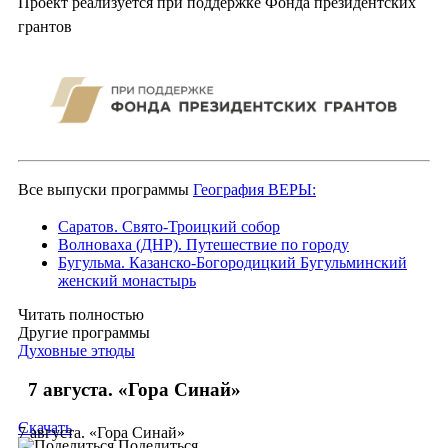
Проект реализуется при поддержке Фонда президентских
грантов
Все выпуски программы
География ВЕРЫ:
Саратов. Свято-Троицкий собор
Волноваха (ДНР). Путешествие по городу
Бугульма. Казанско-Богородицкий Бугульминский
женский монастырь
Читать полностью
Другие программы
Духовные этюды
7 августа. «Гора Синай»
Скачать
7 августа. «Гора Синай»
Поделиться