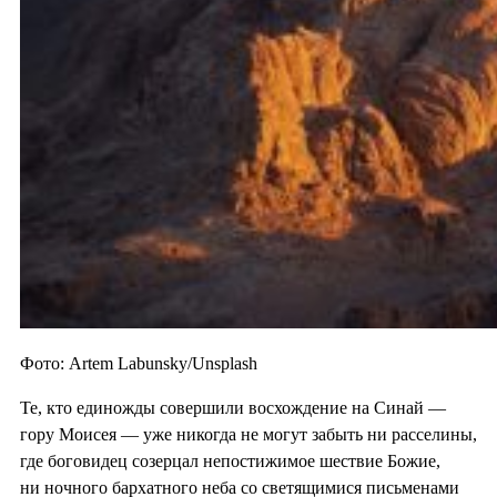
Фото: Artem Labunsky/Unsplash
Те, кто единожды совершили восхождение на Синай —
гору Моисея — уже никогда не могут забыть ни расселины,
где боговидец созерцал непостижимое шествие Божие,
ни ночного бархатного неба со светящимися письменами