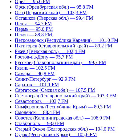
Орёл — 95,6 FM
Орск (Оренбургская обл.) — 95,8 FM
Оса (Пермский край) — 103,3 FM
Осташков (Тверская обл.) — 99,4 FM
Пенза — 94,7 FM
Пермь — 95,0 FM
Псков — 88,8 FM
Петрозаводск (Республика Карелия) — 101,0 FM
Пятигорск (Ставропольский край) — 89,2 FM
Ржев (Тверская обл.) — 102,4 FM
Ростов-на-Дону — 95,7 FM
Русское (Ставропольский край) — 99,7 FM
Рязань — 102,5 FM
Самара — 96,8 FM
Санкт-Петербург — 92,9 FM
Саратов — 101,1 FM
Саргатское (Омская обл.) — 107,5 FM
Светлоград (Ставропольский край) — 103,3 FM
Севастополь — 103,7 FM
Симферополь (Республика Крым) — 89,3 FM
Смоленск — 88,4 FM
Советск (Калининградская обл.) — 106,9 FM
Ставрополь — 93,0 FM
Старый Оскол (Белгородская обл.) — 104,0 FM
Судак (Республика Крым) — 105,6 FM