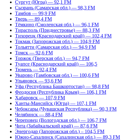
Сургут (Югра) — 92,1 FM
Сызрань (Самарская обл.) — 98,3 FM
Тамбов — 99,9 FM
Тверь — 89,4 FM
Тёмкино (Смоленская обл.) — 96,1 FM
Тирасполь (Приднестровье) — 88,3 FM
Тихорецк (Краснодарский край) — 102,4 FM
Токмак (Запорожская обл.) — 104,9 FM
Тольятти (Самарская обл.) — 94,9 FM
Томск — 92,6 FM
Торжок (Тверская обл.) — 94,7 FM
Туапсе (Краснодарский край) — 106,5
Тюмень — 92,4 FM
Уварово (Тамбовская обл.) — 100,6 FM
Ульяновск — 93,6 FM
Уфа (Республика Башкортостан) — 98,8 FM
Феодосия (Республика Крым) — 106,1 FM
Хабаровск — 107,9 FM
Ханты-Мансийск (Югра) — 107,1 FM
Чебоксары (Чувашская Республика) — 90,3 FM
Челябинск — 88,4 FM
Череповец (Вологодская обл.) — 106,7 FM
Чита (Забайкальский край) — 87,6 FM
Энергодар (Запорожская обл.) – 104,5 FM
Южно-Сахалинск (Сахалинская обл.) — 89,3 FM