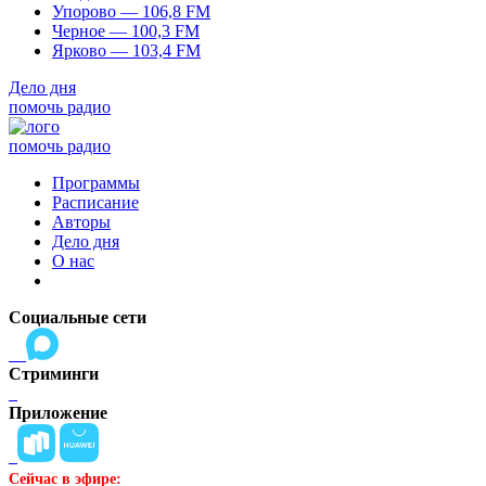
Упорово — 106,8 FM
Черное — 100,3 FM
Ярково — 103,4 FM
Дело дня
помочь радио
помочь радио
Программы
Расписание
Авторы
Дело дня
О нас
Социальные сети
Стриминги
Приложение
Сейчас в эфире: