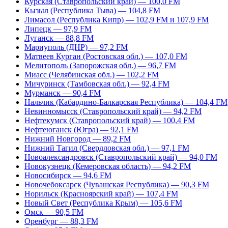
Курская (Ставропольский край) — 100,0 FM
Кызыл (Республика Тыва) — 104,8 FM
Лимасол (Республика Кипр) — 102,9 FM и 107,9 FM
Липецк — 97,9 FM
Луганск — 88,8 FM
Мариуполь (ДНР) — 97,2 FM
Матвеев Курган (Ростовская обл.) — 107,0 FM
Мелитополь (Запорожская обл.) — 96,7 FM
Миасс (Челябинская обл.) — 102,2 FM
Мичуринск (Тамбовская обл.) — 92,4 FM
Мурманск — 90,4 FM
Нальчик (Кабардино-Балкарская Республика) — 104,4 FM
Невинномысск (Ставропольский край) — 94,2 FM
Нефтекумск (Ставропольский край) — 100,4 FM
Нефтеюганск (Югра) — 92,1 FM
Нижний Новгород — 89,2 FM
Нижний Тагил (Свердловская обл.) — 97,1 FM
Новоалександровск (Ставропольский край) — 94,0 FM
Новокузнецк (Кемеровская область) — 94,2 FM
Новосибирск — 94,6 FM
Новочебоксарск (Чувашская Республика) — 90,3 FM
Норильск (Красноярский край) — 107,4 FM
Новый Свет (Республика Крым) — 105,6 FM
Омск — 90,5 FM
Оренбург — 88,3 FM