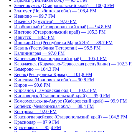
Задонск (Липецкая обл.) — 95,2 FM
Зеленокумск (Ставропольский край) — 100,0 FM
Златоуст (Челябинская обл.) — 106,4 FM
Иваново — 99,7 FM
Ижевск (Удмуртия) — 97,0 FM
Изобильный (Ставропольский край) — 94,8 FM
Ипатово (Ставропольский край) — 105,3 FM
Иркутск — 88,5 FM
Йошкар-Ола (Республика Марий Эл) — 88,7 FM
Казань (Республика Татарстан) — 95,5 FM
Калининград — 97,0 FM
Каневская (Краснодарский край) — 105,1 FM
Карачаевск (Карачаево-Черкесская республика) — 102,3 
Кемерово — 104,3 FM
Керчь (Республика Крым) — 101,8 FM
Кинешма (Ивановская обл.) — 90,8 FM
Киров — 90,8 FM
Кирсанов (Тамбовская обл.) — 102,2 FM
Кисловодск (Ставропольский край) — 95,0 FM
Комсомольск-на-Амуре (Хабаровский край) — 99,9 FM
Копейск (Челябинская обл.) — 88,4 FM
Кострома — 92,0 FM
Красногвардейское (Ставропольский край) — 104,5 FM
Краснодар — 87,9 FM
Красноярск — 95,4 FM