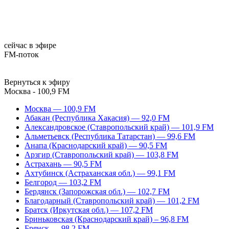
сейчас в эфире
FM-поток
Вернуться к эфиру
Москва - 100,9 FM
Москва — 100,9 FM
Абакан (Республика Хакасия) — 92,0 FM
Александровское (Ставропольский край) — 101,9 FM
Альметьевск (Республика Татарстан) — 99,6 FM
Анапа (Краснодарский край) — 90,5 FM
Арзгир (Ставропольский край) — 103,8 FM
Астрахань — 90,5 FM
Ахтубинск (Астраханская обл.) — 99,1 FM
Белгород — 103,2 FM
Бердянск (Запорожская обл.) — 102,7 FM
Благодарный (Ставропольский край) — 101,2 FM
Братск (Иркутская обл.) — 107,2 FM
Бриньковская (Краснодарский край) – 96,8 FM
Брянск — 98,2 FM