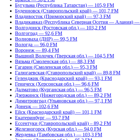
Бугульма (Республика Татарстан) — 105,9 FM
Буденновск (Ставропольский край) — 101,7 FM
Владивосток (Приморский край) — 97,3 FM
Владикавказ (Республика Северная Осетия — Алания) —
Волгодонск (Ростовская обл.) — 103,2 FM
Волгоград — 92,6 FM
Волноваха (ДНР) — 99,5 FM
Вологда — 96,0 FM
Воронеж — 89,4 FM
Вышний Волочек (Тверская обл.) — 104,5 FM
Вязьма (Смоленская обл.) — 88,3 FM
Гагарин (Смоленская обл.) — 95,3 FM
Галюгаевская (Ставропольский край) — 89,8 FM
Геленджик (Краснодарский край) — 93,1 FM
Геническ (Херсонская обл.) — 96,6 FM
Далматово (Курганская обл.) — 96,5 FM
Дзержинск (Нижегородская обл.) — 89,2 FM
Димитровград (Ульяновская обл.) — 97,1 FM
Донецк — 102,6 FM
Ейск (Краснодарский край) — 101,1 FM
Екатеринбург — 93,7 FM
Ессентуки (Ставропольский край) – 89,2 FM
Железногорск (Курская обл.) — 94,0 FM
Жердевка (Тамбовская обл.) — 103,3 FM