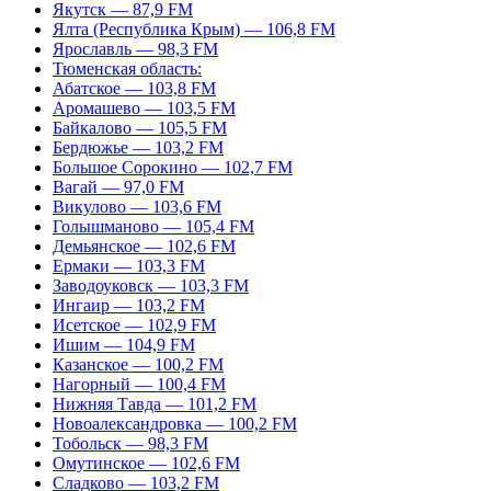
Якутск — 87,9 FM
Ялта (Республика Крым) — 106,8 FM
Ярославль — 98,3 FM
Тюменская область:
Абатское — 103,8 FM
Аромашево — 103,5 FM
Байкалово — 105,5 FM
Бердюжье — 103,2 FM
Большое Сорокино — 102,7 FM
Вагай — 97,0 FM
Викулово — 103,6 FM
Голышманово — 105,4 FM
Демьянское — 102,6 FM
Ермаки — 103,3 FM
Заводоуковск — 103,3 FM
Ингаир — 103,2 FM
Исетское — 102,9 FM
Ишим — 104,9 FM
Казанское — 100,2 FM
Нагорный — 100,4 FM
Нижняя Тавда — 101,2 FM
Новоалександровка — 100,2 FM
Тобольск — 98,3 FM
Омутинское — 102,6 FM
Сладково — 103,2 FM