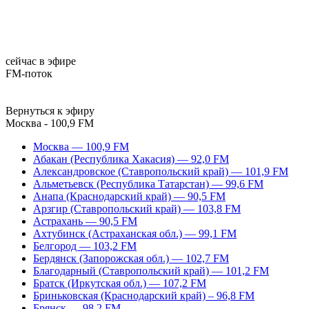
сейчас в эфире
FM-поток
Вернуться к эфиру
Москва - 100,9 FM
Москва — 100,9 FM
Абакан (Республика Хакасия) — 92,0 FM
Александровское (Ставропольский край) — 101,9 FM
Альметьевск (Республика Татарстан) — 99,6 FM
Анапа (Краснодарский край) — 90,5 FM
Арзгир (Ставропольский край) — 103,8 FM
Астрахань — 90,5 FM
Ахтубинск (Астраханская обл.) — 99,1 FM
Белгород — 103,2 FM
Бердянск (Запорожская обл.) — 102,7 FM
Благодарный (Ставропольский край) — 101,2 FM
Братск (Иркутская обл.) — 107,2 FM
Бриньковская (Краснодарский край) – 96,8 FM
Брянск — 98,2 FM