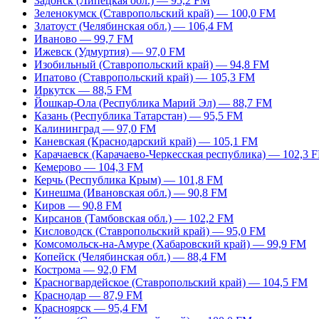
Задонск (Липецкая обл.) — 95,2 FM
Зеленокумск (Ставропольский край) — 100,0 FM
Златоуст (Челябинская обл.) — 106,4 FM
Иваново — 99,7 FM
Ижевск (Удмуртия) — 97,0 FM
Изобильный (Ставропольский край) — 94,8 FM
Ипатово (Ставропольский край) — 105,3 FM
Иркутск — 88,5 FM
Йошкар-Ола (Республика Марий Эл) — 88,7 FM
Казань (Республика Татарстан) — 95,5 FM
Калининград — 97,0 FM
Каневская (Краснодарский край) — 105,1 FM
Карачаевск (Карачаево-Черкесская республика) — 102,3 
Кемерово — 104,3 FM
Керчь (Республика Крым) — 101,8 FM
Кинешма (Ивановская обл.) — 90,8 FM
Киров — 90,8 FM
Кирсанов (Тамбовская обл.) — 102,2 FM
Кисловодск (Ставропольский край) — 95,0 FM
Комсомольск-на-Амуре (Хабаровский край) — 99,9 FM
Копейск (Челябинская обл.) — 88,4 FM
Кострома — 92,0 FM
Красногвардейское (Ставропольский край) — 104,5 FM
Краснодар — 87,9 FM
Красноярск — 95,4 FM