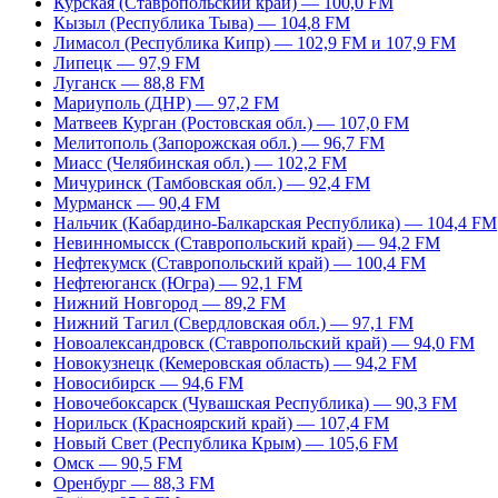
Курская (Ставропольский край) — 100,0 FM
Кызыл (Республика Тыва) — 104,8 FM
Лимасол (Республика Кипр) — 102,9 FM и 107,9 FM
Липецк — 97,9 FM
Луганск — 88,8 FM
Мариуполь (ДНР) — 97,2 FM
Матвеев Курган (Ростовская обл.) — 107,0 FM
Мелитополь (Запорожская обл.) — 96,7 FM
Миасс (Челябинская обл.) — 102,2 FM
Мичуринск (Тамбовская обл.) — 92,4 FM
Мурманск — 90,4 FM
Нальчик (Кабардино-Балкарская Республика) — 104,4 FM
Невинномысск (Ставропольский край) — 94,2 FM
Нефтекумск (Ставропольский край) — 100,4 FM
Нефтеюганск (Югра) — 92,1 FM
Нижний Новгород — 89,2 FM
Нижний Тагил (Свердловская обл.) — 97,1 FM
Новоалександровск (Ставропольский край) — 94,0 FM
Новокузнецк (Кемеровская область) — 94,2 FM
Новосибирск — 94,6 FM
Новочебоксарск (Чувашская Республика) — 90,3 FM
Норильск (Красноярский край) — 107,4 FM
Новый Свет (Республика Крым) — 105,6 FM
Омск — 90,5 FM
Оренбург — 88,3 FM