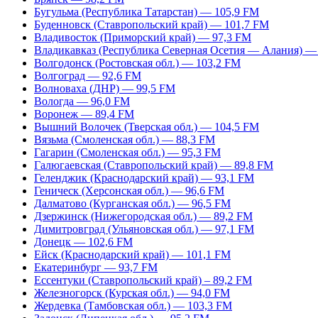
Бугульма (Республика Татарстан) — 105,9 FM
Буденновск (Ставропольский край) — 101,7 FM
Владивосток (Приморский край) — 97,3 FM
Владикавказ (Республика Северная Осетия — Алания) —
Волгодонск (Ростовская обл.) — 103,2 FM
Волгоград — 92,6 FM
Волноваха (ДНР) — 99,5 FM
Вологда — 96,0 FM
Воронеж — 89,4 FM
Вышний Волочек (Тверская обл.) — 104,5 FM
Вязьма (Смоленская обл.) — 88,3 FM
Гагарин (Смоленская обл.) — 95,3 FM
Галюгаевская (Ставропольский край) — 89,8 FM
Геленджик (Краснодарский край) — 93,1 FM
Геническ (Херсонская обл.) — 96,6 FM
Далматово (Курганская обл.) — 96,5 FM
Дзержинск (Нижегородская обл.) — 89,2 FM
Димитровград (Ульяновская обл.) — 97,1 FM
Донецк — 102,6 FM
Ейск (Краснодарский край) — 101,1 FM
Екатеринбург — 93,7 FM
Ессентуки (Ставропольский край) – 89,2 FM
Железногорск (Курская обл.) — 94,0 FM
Жердевка (Тамбовская обл.) — 103,3 FM