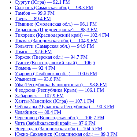
Сургут (Югра) — 92,1 FM
Сызрань (Самарская обл.) — 98,3 FM
Тамбов — 99,9 FM
Тверь — 89,4 FM
Тёмкино (Смоленская обл.) — 96,1 FM
Тирасполь (Приднестровье) — 88,3 FM
Тихорецк (Краснодарский край) — 102,4 FM
Токмак (Запорожская обл.) — 104,9 FM
Тольятти (Самарская обл.) — 94,9 FM
Томск — 92,6 FM
Торжок (Тверская обл.) — 94,7 FM
Туапсе (Краснодарский край) — 106,5
Тюмень — 92,4 FM
Уварово (Тамбовская обл.) — 100,6 FM
Ульяновск — 93,6 FM
Уфа (Республика Башкортостан) — 98,8 FM
Феодосия (Республика Крым) — 106,1 FM
Хабаровск — 107,9 FM
Ханты-Мансийск (Югра) — 107,1 FM
Чебоксары (Чувашская Республика) — 90,3 FM
Челябинск — 88,4 FM
Череповец (Вологодская обл.) — 106,7 FM
Чита (Забайкальский край) — 87,6 FM
Энергодар (Запорожская обл.) – 104,5 FM
Южно-Сахалинск (Сахалинская обл.) — 89,3 FM