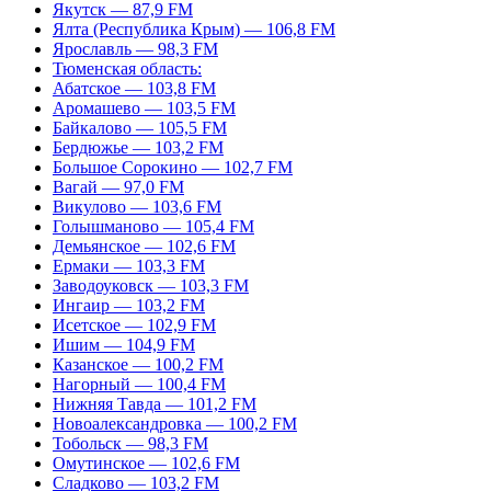
Якутск — 87,9 FM
Ялта (Республика Крым) — 106,8 FM
Ярославль — 98,3 FM
Тюменская область:
Абатское — 103,8 FM
Аромашево — 103,5 FM
Байкалово — 105,5 FM
Бердюжье — 103,2 FM
Большое Сорокино — 102,7 FM
Вагай — 97,0 FM
Викулово — 103,6 FM
Голышманово — 105,4 FM
Демьянское — 102,6 FM
Ермаки — 103,3 FM
Заводоуковск — 103,3 FM
Ингаир — 103,2 FM
Исетское — 102,9 FM
Ишим — 104,9 FM
Казанское — 100,2 FM
Нагорный — 100,4 FM
Нижняя Тавда — 101,2 FM
Новоалександровка — 100,2 FM
Тобольск — 98,3 FM
Омутинское — 102,6 FM
Сладково — 103,2 FM