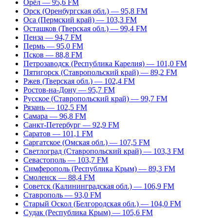
Орёл — 95,6 FM
Орск (Оренбургская обл.) — 95,8 FM
Оса (Пермский край) — 103,3 FM
Осташков (Тверская обл.) — 99,4 FM
Пенза — 94,7 FM
Пермь — 95,0 FM
Псков — 88,8 FM
Петрозаводск (Республика Карелия) — 101,0 FM
Пятигорск (Ставропольский край) — 89,2 FM
Ржев (Тверская обл.) — 102,4 FM
Ростов-на-Дону — 95,7 FM
Русское (Ставропольский край) — 99,7 FM
Рязань — 102,5 FM
Самара — 96,8 FM
Санкт-Петербург — 92,9 FM
Саратов — 101,1 FM
Саргатское (Омская обл.) — 107,5 FM
Светлоград (Ставропольский край) — 103,3 FM
Севастополь — 103,7 FM
Симферополь (Республика Крым) — 89,3 FM
Смоленск — 88,4 FM
Советск (Калининградская обл.) — 106,9 FM
Ставрополь — 93,0 FM
Старый Оскол (Белгородская обл.) — 104,0 FM
Судак (Республика Крым) — 105,6 FM