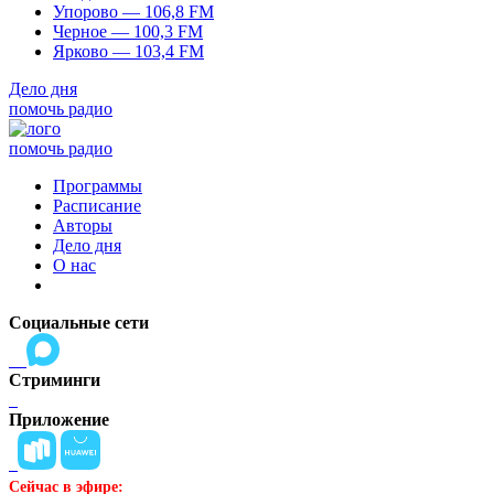
Упорово — 106,8 FM
Черное — 100,3 FM
Ярково — 103,4 FM
Дело дня
помочь радио
помочь радио
Программы
Расписание
Авторы
Дело дня
О нас
Социальные сети
Стриминги
Приложение
Сейчас в эфире: