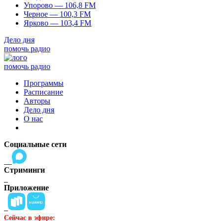
Упорово — 106,8 FM
Черное — 100,3 FM
Ярково — 103,4 FM
Дело дня
помочь радио
помочь радио
Программы
Расписание
Авторы
Дело дня
О нас
Социальные сети
Стриминги
Приложение
Сейчас в эфире: