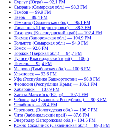
Сургут (Югра) — 92,1 FM
Сызрань (Самарская обл.) — 98,3 FM
Тамбов — 99,9 FM
Тверь — 89,4 FM
Тёмкино (Смоленская обл.) — 96,1 FM
Тирасполь (Приднестровье) — 88,3 FM
Тихорецк (Краснодарский край) — 102,4 FM
Токмак (Запорожская обл.) — 104,9 FM
Тольятти (Самарская обл.) — 94,9 FM
Томск — 92,6 FM
Торжок (Тверская обл.) — 94,7 FM
Туапсе (Краснодарский край) — 106,5
Тюмень — 92,4 FM
Уварово (Тамбовская обл.) — 100,6 FM
Ульяновск — 93,6 FM
Уфа (Республика Башкортостан) — 98,8 FM
Феодосия (Республика Крым) — 106,1 FM
Хабаровск — 107,9 FM
Ханты-Мансийск (Югра) — 107,1 FM
Чебоксары (Чувашская Республика) — 90,3 FM
Челябинск — 88,4 FM
Череповец (Вологодская обл.) — 106,7 FM
Чита (Забайкальский край) — 87,6 FM
Энергодар (Запорожская обл.) – 104,5 FM
Южно-Сахалинск (Сахалинская обл.) — 89,3 FM