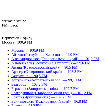
сейчас в эфире
FM-поток
Вернуться к эфиру
Москва - 100,9 FM
Москва — 100,9 FM
Абакан (Республика Хакасия) — 92,0 FM
Александровское (Ставропольский край) — 101,9 FM
Альметьевск (Республика Татарстан) — 99,6 FM
Анапа (Краснодарский край) — 90,5 FM
Арзгир (Ставропольский край) — 103,8 FM
Астрахань — 90,5 FM
Ахтубинск (Астраханская обл.) — 99,1 FM
Белгород — 103,2 FM
Бердянск (Запорожская обл.) — 102,7 FM
Благодарный (Ставропольский край) — 101,2 FM
Братск (Иркутская обл.) — 107,2 FM
Бриньковская (Краснодарский край) – 96,8 FM
Брянск — 98,2 FM