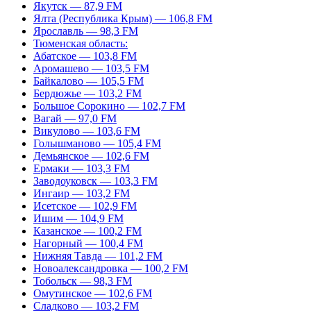
Якутск — 87,9 FM
Ялта (Республика Крым) — 106,8 FM
Ярославль — 98,3 FM
Тюменская область:
Абатское — 103,8 FM
Аромашево — 103,5 FM
Байкалово — 105,5 FM
Бердюжье — 103,2 FM
Большое Сорокино — 102,7 FM
Вагай — 97,0 FM
Викулово — 103,6 FM
Голышманово — 105,4 FM
Демьянское — 102,6 FM
Ермаки — 103,3 FM
Заводоуковск — 103,3 FM
Ингаир — 103,2 FM
Исетское — 102,9 FM
Ишим — 104,9 FM
Казанское — 100,2 FM
Нагорный — 100,4 FM
Нижняя Тавда — 101,2 FM
Новоалександровка — 100,2 FM
Тобольск — 98,3 FM
Омутинское — 102,6 FM
Сладково — 103,2 FM