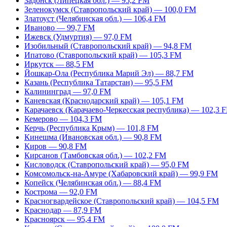
Задонск (Липецкая обл.) — 95,2 FM
Зеленокумск (Ставропольский край) — 100,0 FM
Златоуст (Челябинская обл.) — 106,4 FM
Иваново — 99,7 FM
Ижевск (Удмуртия) — 97,0 FM
Изобильный (Ставропольский край) — 94,8 FM
Ипатово (Ставропольский край) — 105,3 FM
Иркутск — 88,5 FM
Йошкар-Ола (Республика Марий Эл) — 88,7 FM
Казань (Республика Татарстан) — 95,5 FM
Калининград — 97,0 FM
Каневская (Краснодарский край) — 105,1 FM
Карачаевск (Карачаево-Черкесская республика) — 102,3 
Кемерово — 104,3 FM
Керчь (Республика Крым) — 101,8 FM
Кинешма (Ивановская обл.) — 90,8 FM
Киров — 90,8 FM
Кирсанов (Тамбовская обл.) — 102,2 FM
Кисловодск (Ставропольский край) — 95,0 FM
Комсомольск-на-Амуре (Хабаровский край) — 99,9 FM
Копейск (Челябинская обл.) — 88,4 FM
Кострома — 92,0 FM
Красногвардейское (Ставропольский край) — 104,5 FM
Краснодар — 87,9 FM
Красноярск — 95,4 FM