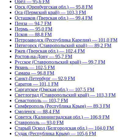
Орёл — 95,6 FM
Орск (Оренбургская обл.) — 95,8 FM
Оса (Пермский край) — 103,3 FM
Осташков (Тверская обл.) — 99,4 FM
Пенза — 94,7 FM
Пермь — 95,0 FM
Псков — 88,8 FM
Петрозаводск (Республика Карелия) — 101,0 FM
Пятигорск (Ставропольский край) — 89,2 FM
Ржев (Тверская обл.) — 102,4 FM
Ростов-на-Дону — 95,7 FM
Русское (Ставропольский край) — 99,7 FM
Рязань — 102,5 FM
Самара — 96,8 FM
Санкт-Петербург — 92,9 FM
Саратов — 101,1 FM
Саргатское (Омская обл.) — 107,5 FM
Светлоград (Ставропольский край) — 103,3 FM
Севастополь — 103,7 FM
Симферополь (Республика Крым) — 89,3 FM
Смоленск — 88,4 FM
Советск (Калининградская обл.) — 106,9 FM
Ставрополь — 93,0 FM
Старый Оскол (Белгородская обл.) — 104,0 FM
Судак (Республика Крым) — 105,6 FM