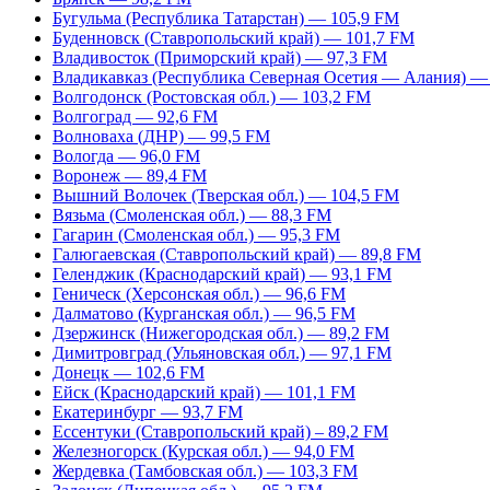
Бугульма (Республика Татарстан) — 105,9 FM
Буденновск (Ставропольский край) — 101,7 FM
Владивосток (Приморский край) — 97,3 FM
Владикавказ (Республика Северная Осетия — Алания) —
Волгодонск (Ростовская обл.) — 103,2 FM
Волгоград — 92,6 FM
Волноваха (ДНР) — 99,5 FM
Вологда — 96,0 FM
Воронеж — 89,4 FM
Вышний Волочек (Тверская обл.) — 104,5 FM
Вязьма (Смоленская обл.) — 88,3 FM
Гагарин (Смоленская обл.) — 95,3 FM
Галюгаевская (Ставропольский край) — 89,8 FM
Геленджик (Краснодарский край) — 93,1 FM
Геническ (Херсонская обл.) — 96,6 FM
Далматово (Курганская обл.) — 96,5 FM
Дзержинск (Нижегородская обл.) — 89,2 FM
Димитровград (Ульяновская обл.) — 97,1 FM
Донецк — 102,6 FM
Ейск (Краснодарский край) — 101,1 FM
Екатеринбург — 93,7 FM
Ессентуки (Ставропольский край) – 89,2 FM
Железногорск (Курская обл.) — 94,0 FM
Жердевка (Тамбовская обл.) — 103,3 FM