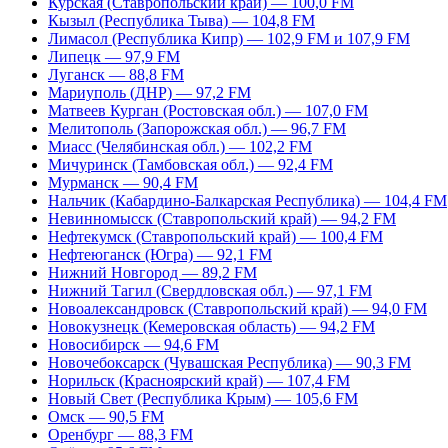
Курская (Ставропольский край) — 100,0 FM
Кызыл (Республика Тыва) — 104,8 FM
Лимасол (Республика Кипр) — 102,9 FM и 107,9 FM
Липецк — 97,9 FM
Луганск — 88,8 FM
Мариуполь (ДНР) — 97,2 FM
Матвеев Курган (Ростовская обл.) — 107,0 FM
Мелитополь (Запорожская обл.) — 96,7 FM
Миасс (Челябинская обл.) — 102,2 FM
Мичуринск (Тамбовская обл.) — 92,4 FM
Мурманск — 90,4 FM
Нальчик (Кабардино-Балкарская Республика) — 104,4 FM
Невинномысск (Ставропольский край) — 94,2 FM
Нефтекумск (Ставропольский край) — 100,4 FM
Нефтеюганск (Югра) — 92,1 FM
Нижний Новгород — 89,2 FM
Нижний Тагил (Свердловская обл.) — 97,1 FM
Новоалександровск (Ставропольский край) — 94,0 FM
Новокузнецк (Кемеровская область) — 94,2 FM
Новосибирск — 94,6 FM
Новочебоксарск (Чувашская Республика) — 90,3 FM
Норильск (Красноярский край) — 107,4 FM
Новый Свет (Республика Крым) — 105,6 FM
Омск — 90,5 FM
Оренбург — 88,3 FM