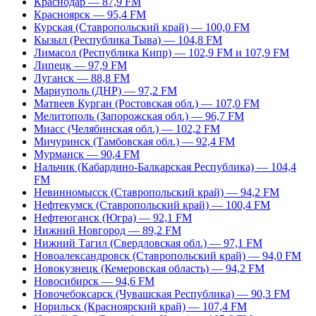
Краснодар — 87,9 FM
Красноярск — 95,4 FM
Курская (Ставропольский край) — 100,0 FM
Кызыл (Республика Тыва) — 104,8 FM
Лимасол (Республика Кипр) — 102,9 FM и 107,9 FM
Липецк — 97,9 FM
Луганск — 88,8 FM
Мариуполь (ДНР) — 97,2 FM
Матвеев Курган (Ростовская обл.) — 107,0 FM
Мелитополь (Запорожская обл.) — 96,7 FM
Миасс (Челябинская обл.) — 102,2 FM
Мичуринск (Тамбовская обл.) — 92,4 FM
Мурманск — 90,4 FM
Нальчик (Кабардино-Балкарская Республика) — 104,4
FM
Невинномысск (Ставропольский край) — 94,2 FM
Нефтекумск (Ставропольский край) — 100,4 FM
Нефтеюганск (Югра) — 92,1 FM
Нижний Новгород — 89,2 FM
Нижний Тагил (Свердловская обл.) — 97,1 FM
Новоалександровск (Ставропольский край) — 94,0 FM
Новокузнецк (Кемеровская область) — 94,2 FM
Новосибирск — 94,6 FM
Новочебоксарск (Чувашская Республика) — 90,3 FM
Норильск (Красноярский край) — 107,4 FM