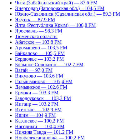
Чита (Забайкальский край) — 87,6 FM
Энергодар (Запорожская обл.) – 104,5 FM
Южно-Сахалинск (Сахалинская обл.) — 89,3 FM
Якутск — 87,9 FM
Ялта (Республика Крым) — 106,8 FM
Ярославль — 98,3 FM
Тюменская область:
Абатское — 103,8 FM
Аромашево — 103,5 FM
Байкалово — 105,5 FM
Бердюжье — 103,2 FM
Большое Сорокино — 102,7 FM
Вагай — 97,0 FM
Викулово — 103,6 FM
Голышманово — 105,4 FM
Демьянское — 102,6 FM
Ермаки — 103,3 FM
Заводоуковск — 103,3 FM
Ингаир — 103,2 FM
Исетское — 102,9 FM
Ишим — 104,9 FM
Казанское — 100,2 FM
Нагорный — 100,4 FM
Нижняя Тавда — 101,2 FM
Новоалександровка — 100,2 FM