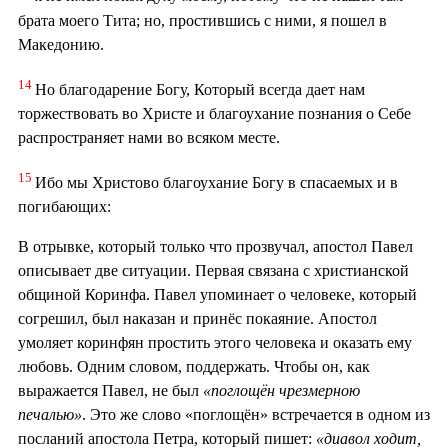
брата моего Тита; но, простившись с ними, я пошел в
Македонию.
14
Но благодарение Богу, Который всегда дает нам
торжествовать во Христе и благоухание познания о Себе
распространяет нами во всяком месте.
15
Ибо мы Христово благоухание Богу в спасаемых и в
погибающих:
В отрывке, который только что прозвучал, апостол Павел
описывает две ситуации. Первая связана с христианской
общиной Коринфа. Павел упоминает о человеке, который
согрешил, был наказан и принёс покаяние. Апостол
умоляет коринфян простить этого человека и оказать ему
любовь. Одним словом, поддержать. Чтобы он, как
выражается Павел, не был
«поглощён чрезмерною
печалью»
. Это же слово «поглощён» встречается в одном из
посланий апостола Петра, который пишет:
«диавол ходит,