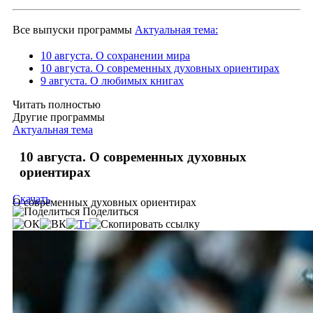
Все выпуски программы
Актуальная тема:
10 августа. О сохранении мира
10 августа. О современных духовных ориентирах
9 августа. О любимых книгах
Читать полностью
Другие программы
Актуальная тема
10 августа. О современных духовных
ориентирах
Скачать
О современных духовных ориентирах
Поделиться