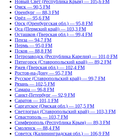
Новый Свет (Республика Крым) — 105,6 FM
Омск — 90,5 FM
Оренбург — 88,3 FM
Орёл — 95,6 FM
Орск (Оренбургская обл.) — 95,8 FM
Оса (Пермский край) — 103,3 FM
Осташков (Тверская обл.) — 99,4 FM
Пенза — 94,7 FM
Пермь — 95,0 FM
Псков — 88,8 FM
Петрозаводск (Республика Карелия) — 101,0 FM
Пятигорск (Ставропольский край) — 89,2 FM
Ржев (Тверская обл.) — 102,4 FM
Ростов-на-Дону — 95,7 FM
Русское (Ставропольский край) — 99,7 FM
Рязань — 102,5 FM
Самара — 96,8 FM
Санкт-Петербург — 92,9 FM
Саратов — 101,1 FM
Саргатское (Омская обл.) — 107,5 FM
Светлоград (Ставропольский край) — 103,3 FM
Севастополь — 103,7 FM
Симферополь (Республика Крым) — 89,3 FM
Смоленск — 88,4 FM
Советск (Калининградская обл.) — 106,9 FM