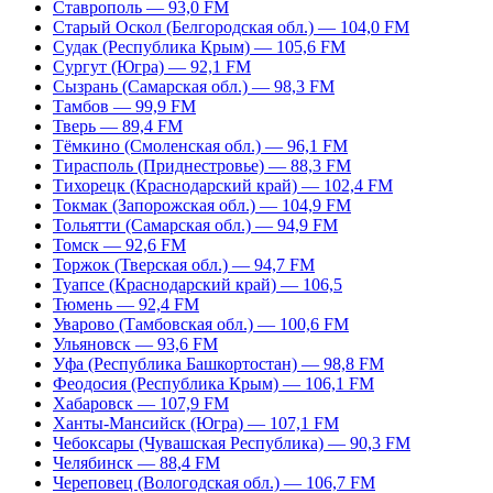
Ставрополь — 93,0 FM
Старый Оскол (Белгородская обл.) — 104,0 FM
Судак (Республика Крым) — 105,6 FM
Сургут (Югра) — 92,1 FM
Сызрань (Самарская обл.) — 98,3 FM
Тамбов — 99,9 FM
Тверь — 89,4 FM
Тёмкино (Смоленская обл.) — 96,1 FM
Тирасполь (Приднестровье) — 88,3 FM
Тихорецк (Краснодарский край) — 102,4 FM
Токмак (Запорожская обл.) — 104,9 FM
Тольятти (Самарская обл.) — 94,9 FM
Томск — 92,6 FM
Торжок (Тверская обл.) — 94,7 FM
Туапсе (Краснодарский край) — 106,5
Тюмень — 92,4 FM
Уварово (Тамбовская обл.) — 100,6 FM
Ульяновск — 93,6 FM
Уфа (Республика Башкортостан) — 98,8 FM
Феодосия (Республика Крым) — 106,1 FM
Хабаровск — 107,9 FM
Ханты-Мансийск (Югра) — 107,1 FM
Чебоксары (Чувашская Республика) — 90,3 FM
Челябинск — 88,4 FM
Череповец (Вологодская обл.) — 106,7 FM