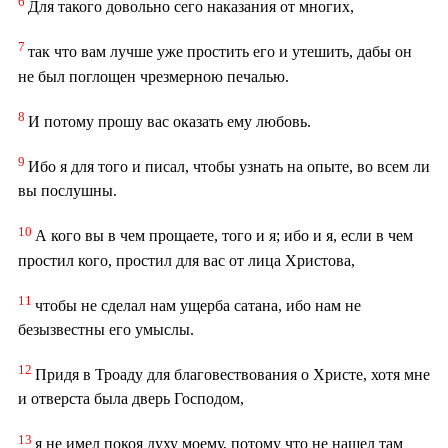
6
Для такого довольно сего наказания от многих,
7
так что вам лучше уже простить его и утешить, дабы он
не был поглощен чрезмерною печалью.
8
И потому прошу вас оказать ему любовь.
9
Ибо я для того и писал, чтобы узнать на опыте, во всем ли
вы послушны.
10
А кого вы в чем прощаете, того и я; ибо и я, если в чем
простил кого, простил для вас от лица Христова,
11
чтобы не сделал нам ущерба сатана, ибо нам не
безызвестны его умыслы.
12
Придя в Троаду для благовествования о Христе, хотя мне
и отверста была дверь Господом,
13
я не имел покоя духу моему, потому что не нашел там