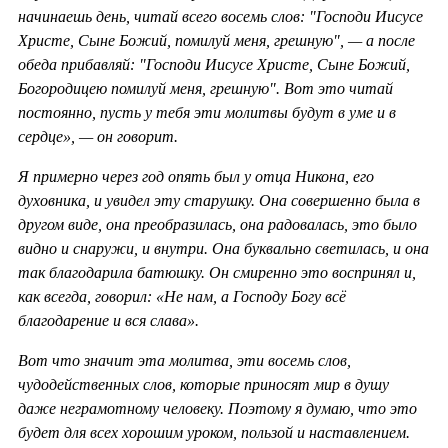
начинаешь день, читай всего восемь слов: "Господи Иисусе
Христе, Сыне Божий, помилуй меня, грешную", — а после
обеда прибавляй: "Господи Иисусе Христе, Сыне Божий,
Богородицею помилуй меня, грешную". Вот это читай
постоянно, пусть у тебя эти молитвы будут в уме и в
сердце», — он говорит.
Я примерно через год опять был у отца Никона, его
духовника, и увидел эту старушку. Она совершенно была в
другом виде, она преобразилась, она радовалась, это было
видно и снаружи, и внутри. Она буквально светилась, и она
так благодарила батюшку. Он смиренно это воспринял и,
как всегда, говорил: «Не нам, а Господу Богу всё
благодарение и вся слава».
Вот что значит эта молитва, эти восемь слов,
чудодейственных слов, которые приносят мир в душу
даже неграмотному человеку. Поэтому я думаю, что это
будет для всех хорошим уроком, пользой и наставлением.