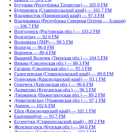
Бугульма (Республика Татарстан) — 105,9 FM
Буденновск (Ставропольский край) — 101,7 FM
Владивосток (Приморский край) — 97,3 FM
Владикавказ (Республика Северная Осетия — Алания)
— 106,7 FM
Волгодонск (Ростовская обл.) — 103,2 FM
Волгоград — 92,6 FM
Волноваха (ДНР) — 99,5 FM
Вологда — 96,0 FM
Воронеж — 89,4 FM
Вышний Волочек (Тверская обл.) — 104,5 FM
Вязьма (Смоленская обл.) — 88,3 FM
Гагарин (Смоленская обл.) — 95,3 FM
Галюгаевская (Ставропольский край) — 89,8 FM
Геленджик (Краснодарский край) — 93,1 FM
Геническ (Херсонская обл.) — 96,6 FM
Далматово (Курганская обл.) — 96,5 FM
Дзержинск (Нижегородская обл.) — 89,2 FM
Димитровград (Ульяновская обл.) — 97,1 FM
Донецк — 102,6 FM
Ейск (Краснодарский край) — 101,1 FM
Екатеринбург — 93,7 FM
Ессентуки (Ставропольский край) – 89,2 FM
Железногорск (Курская обл.) — 94,0 FM