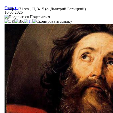
Скачать
2 Кор., 171 зач., II, 3-15 (о. Дмитрий Барицкий)
10.08.2026
Поделиться