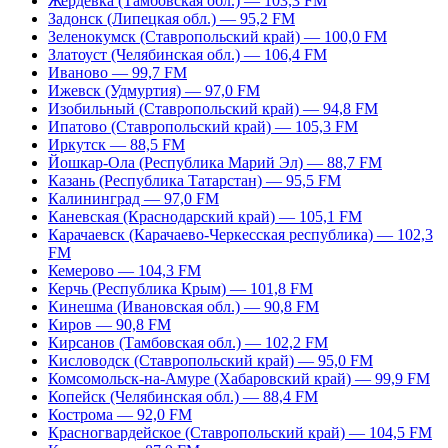
Жердевка (Тамбовская обл.) — 103,3 FM
Задонск (Липецкая обл.) — 95,2 FM
Зеленокумск (Ставропольский край) — 100,0 FM
Златоуст (Челябинская обл.) — 106,4 FM
Иваново — 99,7 FM
Ижевск (Удмуртия) — 97,0 FM
Изобильный (Ставропольский край) — 94,8 FM
Ипатово (Ставропольский край) — 105,3 FM
Иркутск — 88,5 FM
Йошкар-Ола (Республика Марий Эл) — 88,7 FM
Казань (Республика Татарстан) — 95,5 FM
Калининград — 97,0 FM
Каневская (Краснодарский край) — 105,1 FM
Карачаевск (Карачаево-Черкесская республика) — 102,3
FM
Кемерово — 104,3 FM
Керчь (Республика Крым) — 101,8 FM
Кинешма (Ивановская обл.) — 90,8 FM
Киров — 90,8 FM
Кирсанов (Тамбовская обл.) — 102,2 FM
Кисловодск (Ставропольский край) — 95,0 FM
Комсомольск-на-Амуре (Хабаровский край) — 99,9 FM
Копейск (Челябинская обл.) — 88,4 FM
Кострома — 92,0 FM
Красногвардейское (Ставропольский край) — 104,5 FM