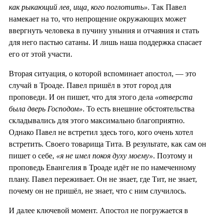
как рыкающий лев, ища, кого поглотить»
. Так Павел
намекает на то, что непрощение окружающих может
ввергнуть человека в пучину уныния и отчаяния и стать
для него пастью сатаны. И лишь наша поддержка спасает
его от этой участи.
Вторая ситуация, о которой вспоминает апостол, — это
случай в Троаде. Павел пришёл в этот город для
проповеди. И он пишет, что для этого дела
«отверста
была дверь Господом»
. То есть внешние обстоятельства
складывались для этого максимально благоприятно.
Однако Павел не встретил здесь того, кого очень хотел
встретить. Своего товарища Тита. В результате, как сам он
пишет о себе,
«я не имел покоя духу моему»
. Поэтому и
проповедь Евангелия в Троаде идёт не по намеченному
плану. Павел переживает. Он не знает, где Тит, не знает,
почему он не пришёл, не знает, что с ним случилось.
И далее ключевой момент. Апостол не погружается в