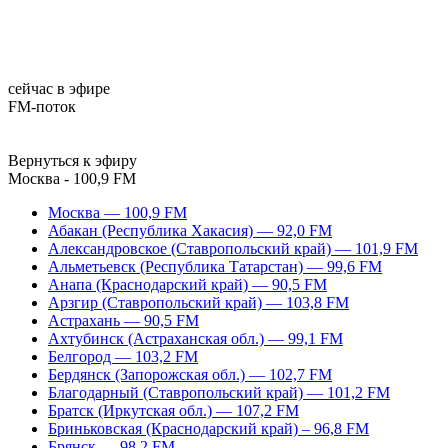
сейчас в эфире
FM-поток
Вернуться к эфиру
Москва - 100,9 FM
Москва — 100,9 FM
Абакан (Республика Хакасия) — 92,0 FM
Александровское (Ставропольский край) — 101,9 FM
Альметьевск (Республика Татарстан) — 99,6 FM
Анапа (Краснодарский край) — 90,5 FM
Арзгир (Ставропольский край) — 103,8 FM
Астрахань — 90,5 FM
Ахтубинск (Астраханская обл.) — 99,1 FM
Белгород — 103,2 FM
Бердянск (Запорожская обл.) — 102,7 FM
Благодарный (Ставропольский край) — 101,2 FM
Братск (Иркутская обл.) — 107,2 FM
Бриньковская (Краснодарский край) – 96,8 FM
Брянск — 98,2 FM