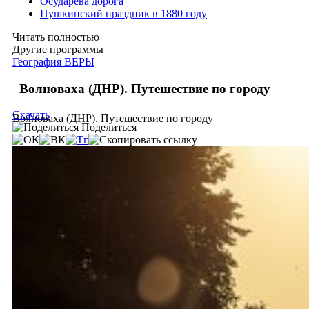
Осударева дорога
Пушкинский праздник в 1880 году
Читать полностью
Другие программы
География ВЕРЫ
Волноваха (ДНР). Путешествие по городу
Скачать
Волноваха (ДНР). Путешествие по городу
Поделиться