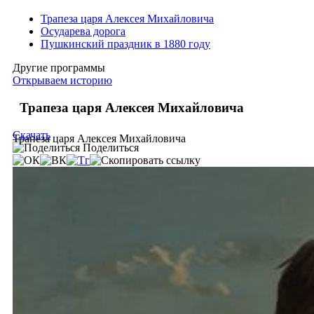
Трапеза царя Алексея Михайловича
Осударева дорога
Пушкинский праздник в 1880 году
Другие программы
Открываем историю
Трапеза царя Алексея Михайловича
Скачать
Трапеза царя Алексея Михайловича
Поделиться