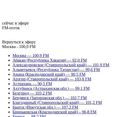
сейчас в эфире
FM-поток
Вернуться к эфиру
Москва - 100,9 FM
Москва — 100,9 FM
Абакан (Республика Хакасия) — 92,0 FM
Александровское (Ставропольский край) — 101,9 FM
Альметьевск (Республика Татарстан) — 99,6 FM
Анапа (Краснодарский край) — 90,5 FM
Арзгир (Ставропольский край) — 103,8 FM
Астрахань — 90,5 FM
Ахтубинск (Астраханская обл.) — 99,1 FM
Белгород — 103,2 FM
Бердянск (Запорожская обл.) — 102,7 FM
Благодарный (Ставропольский край) — 101,2 FM
Братск (Иркутская обл.) — 107,2 FM
Бриньковская (Краснодарский край) – 96,8 FM
Брянск — 98,2 FM