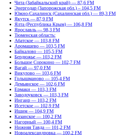
Чита (Забайкальский край) — 87,6 FM
Энергодар (Запорожская обл.) – 104,5 FM
Южно-Сахалинск (Сахалинская обл.) — 89,3 FM
Якутск — 87,9 FM
Ялта (Республика Крым) — 106,8 FM
Ярославль — 98,3 FM
Тюменская область:
Абатское — 103,8 FM
Аромашево — 103,5 FM
Байкалово — 105,5 FM
Бердюжье — 103,2 FM
Большое Сорокино — 102,7 FM
Вагай — 97,0 FM
Викулово — 103,6 FM
Голышманово — 105,4 FM
Демьянское — 102,6 FM
Ермаки — 103,3 FM
Заводоуковск — 103,3 FM
Ингаир — 103,2 FM
Исетское — 102,9 FM
Ишим — 104,9 FM
Казанское — 100,2 FM
Нагорный — 100,4 FM
Нижняя Тавда — 101,2 FM
Новоалександровка — 100,2 FM