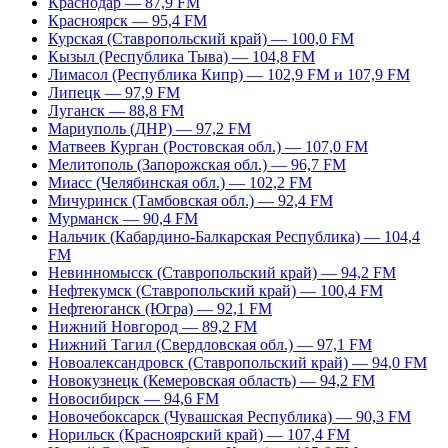
Краснодар — 87,9 FM
Красноярск — 95,4 FM
Курская (Ставропольский край) — 100,0 FM
Кызыл (Республика Тыва) — 104,8 FM
Лимасол (Республика Кипр) — 102,9 FM и 107,9 FM
Липецк — 97,9 FM
Луганск — 88,8 FM
Мариуполь (ДНР) — 97,2 FM
Матвеев Курган (Ростовская обл.) — 107,0 FM
Мелитополь (Запорожская обл.) — 96,7 FM
Миасс (Челябинская обл.) — 102,2 FM
Мичуринск (Тамбовская обл.) — 92,4 FM
Мурманск — 90,4 FM
Нальчик (Кабардино-Балкарская Республика) — 104,4
FM
Невинномысск (Ставропольский край) — 94,2 FM
Нефтекумск (Ставропольский край) — 100,4 FM
Нефтеюганск (Югра) — 92,1 FM
Нижний Новгород — 89,2 FM
Нижний Тагил (Свердловская обл.) — 97,1 FM
Новоалександровск (Ставропольский край) — 94,0 FM
Новокузнецк (Кемеровская область) — 94,2 FM
Новосибирск — 94,6 FM
Новочебоксарск (Чувашская Республика) — 90,3 FM
Норильск (Красноярский край) — 107,4 FM