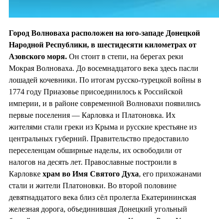
Город Волноваха расположен на юго-западе Донецкой
Народной Республики, в шестидесяти километрах от
Азовского моря.
Он стоит в степи, на берегах реки
Мокрая Волноваха. До восемнадцатого века здесь пасли
лошадей кочевники. По итогам русско-турецкой войны в
1774 году Приазовье присоединилось к Российской
империи, и в районе современной Волновахи появились
первые поселения — Карловка и Платоновка. Их
жителями стали греки из Крыма и русские крестьяне из
центральных губерний. Правительство предоставило
переселенцам обширные наделы, их освободили от
налогов на десять лет. Православные построили в
Карловке
храм во
Имя Святого Духа
, его прихожанами
стали и жители Платоновки. Во второй половине
девятнадцатого века близ сёл пролегла Екатерининская
железная дорога, объединившая Донецкий угольный