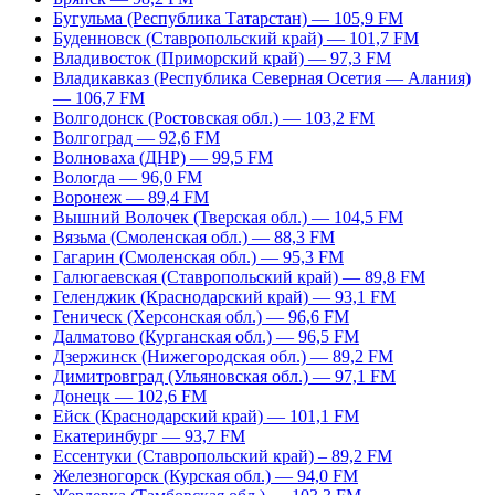
Бугульма (Республика Татарстан) — 105,9 FM
Буденновск (Ставропольский край) — 101,7 FM
Владивосток (Приморский край) — 97,3 FM
Владикавказ (Республика Северная Осетия — Алания)
— 106,7 FM
Волгодонск (Ростовская обл.) — 103,2 FM
Волгоград — 92,6 FM
Волноваха (ДНР) — 99,5 FM
Вологда — 96,0 FM
Воронеж — 89,4 FM
Вышний Волочек (Тверская обл.) — 104,5 FM
Вязьма (Смоленская обл.) — 88,3 FM
Гагарин (Смоленская обл.) — 95,3 FM
Галюгаевская (Ставропольский край) — 89,8 FM
Геленджик (Краснодарский край) — 93,1 FM
Геническ (Херсонская обл.) — 96,6 FM
Далматово (Курганская обл.) — 96,5 FM
Дзержинск (Нижегородская обл.) — 89,2 FM
Димитровград (Ульяновская обл.) — 97,1 FM
Донецк — 102,6 FM
Ейск (Краснодарский край) — 101,1 FM
Екатеринбург — 93,7 FM
Ессентуки (Ставропольский край) – 89,2 FM
Железногорск (Курская обл.) — 94,0 FM