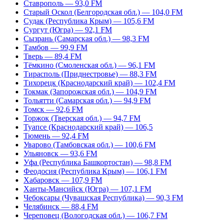
Ставрополь — 93,0 FM
Старый Оскол (Белгородская обл.) — 104,0 FM
Судак (Республика Крым) — 105,6 FM
Сургут (Югра) — 92,1 FM
Сызрань (Самарская обл.) — 98,3 FM
Тамбов — 99,9 FM
Тверь — 89,4 FM
Тёмкино (Смоленская обл.) — 96,1 FM
Тирасполь (Приднестровье) — 88,3 FM
Тихорецк (Краснодарский край) — 102,4 FM
Токмак (Запорожская обл.) — 104,9 FM
Тольятти (Самарская обл.) — 94,9 FM
Томск — 92,6 FM
Торжок (Тверская обл.) — 94,7 FM
Туапсе (Краснодарский край) — 106,5
Тюмень — 92,4 FM
Уварово (Тамбовская обл.) — 100,6 FM
Ульяновск — 93,6 FM
Уфа (Республика Башкортостан) — 98,8 FM
Феодосия (Республика Крым) — 106,1 FM
Хабаровск — 107,9 FM
Ханты-Мансийск (Югра) — 107,1 FM
Чебоксары (Чувашская Республика) — 90,3 FM
Челябинск — 88,4 FM
Череповец (Вологодская обл.) — 106,7 FM