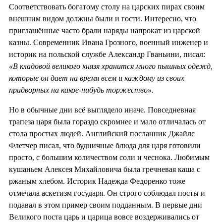
Соответствовать богатому столу на царских пирах своим
внешним видом должны были и гости. Интересно, что
приглашённые часто брали наряды напрокат из царской
казны. Современник Ивана Грозного, военный инженер и
историк на польской службе Александр Гваньини, писал:
«В кладовой великого князя хранится много пышных одежд,
которые он дает на время всем и каждому из своих
придворных на какое-нибудь торжество»
.
Но в обычные дни всё выглядело иначе. Повседневная
трапеза царя была гораздо скромнее и мало отличалась от
стола простых людей. Английский посланник Джайлс
Флетчер писал, что будничные блюда для царя готовили
просто, с большим количеством соли и чеснока. Любимым
кушаньем Алексея Михайловича была гречневая каша с
ржаным хлебом. Историк Надежда Федоренко тоже
отмечала аскетизм государя. Он строго соблюдал посты и
подавал в этом пример своим подданным. В первые дни
Великого поста царь и царица вовсе воздерживались от