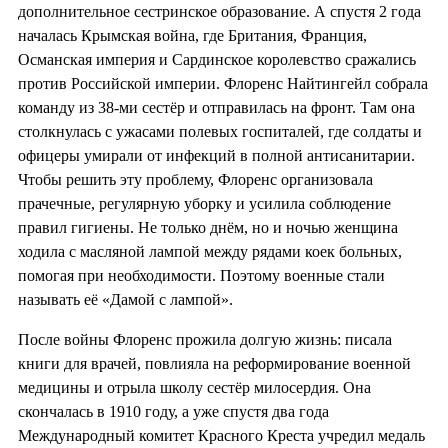
дополнительное сестринское образование. А спустя 2 года
началась Крымская война, где Британия, Франция,
Османская империя и Сардинское королевство сражались
против Российской империи. Флоренс Найтингейл собрала
команду из 38-ми сестёр и отправилась на фронт. Там она
столкнулась с ужасами полевых госпиталей, где солдаты и
офицеры умирали от инфекций в полной антисанитарии.
Чтобы решить эту проблему, Флоренс организовала
прачечные, регулярную уборку и усилила соблюдение
правил гигиены. Не только днём, но и ночью женщина
ходила с масляной лампой между рядами коек больных,
помогая при необходимости. Поэтому военные стали
называть её «Дамой с лампой».
После войны Флоренс прожила долгую жизнь: писала
книги для врачей, повлияла на реформирование военной
медицины и отрыла школу сестёр милосердия. Она
скончалась в 1910 году, а уже спустя два года
Международный комитет Красного Креста учредил медаль