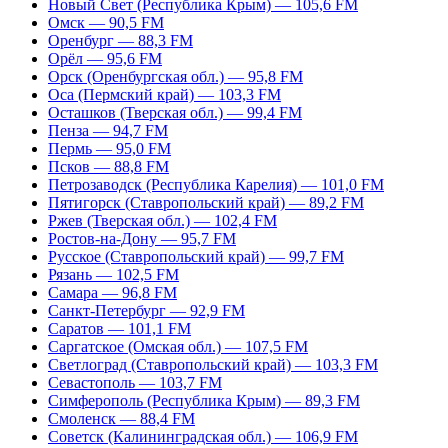
Новый Свет (Республика Крым) — 105,6 FM
Омск — 90,5 FM
Оренбург — 88,3 FM
Орёл — 95,6 FM
Орск (Оренбургская обл.) — 95,8 FM
Оса (Пермский край) — 103,3 FM
Осташков (Тверская обл.) — 99,4 FM
Пенза — 94,7 FM
Пермь — 95,0 FM
Псков — 88,8 FM
Петрозаводск (Республика Карелия) — 101,0 FM
Пятигорск (Ставропольский край) — 89,2 FM
Ржев (Тверская обл.) — 102,4 FM
Ростов-на-Дону — 95,7 FM
Русское (Ставропольский край) — 99,7 FM
Рязань — 102,5 FM
Самара — 96,8 FM
Санкт-Петербург — 92,9 FM
Саратов — 101,1 FM
Саргатское (Омская обл.) — 107,5 FM
Светлоград (Ставропольский край) — 103,3 FM
Севастополь — 103,7 FM
Симферополь (Республика Крым) — 89,3 FM
Смоленск — 88,4 FM
Советск (Калининградская обл.) — 106,9 FM