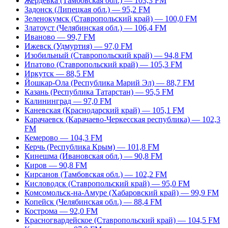
Жердевка (Тамбовская обл.) — 103,3 FM
Задонск (Липецкая обл.) — 95,2 FM
Зеленокумск (Ставропольский край) — 100,0 FM
Златоуст (Челябинская обл.) — 106,4 FM
Иваново — 99,7 FM
Ижевск (Удмуртия) — 97,0 FM
Изобильный (Ставропольский край) — 94,8 FM
Ипатово (Ставропольский край) — 105,3 FM
Иркутск — 88,5 FM
Йошкар-Ола (Республика Марий Эл) — 88,7 FM
Казань (Республика Татарстан) — 95,5 FM
Калининград — 97,0 FM
Каневская (Краснодарский край) — 105,1 FM
Карачаевск (Карачаево-Черкесская республика) — 102,3
FM
Кемерово — 104,3 FM
Керчь (Республика Крым) — 101,8 FM
Кинешма (Ивановская обл.) — 90,8 FM
Киров — 90,8 FM
Кирсанов (Тамбовская обл.) — 102,2 FM
Кисловодск (Ставропольский край) — 95,0 FM
Комсомольск-на-Амуре (Хабаровский край) — 99,9 FM
Копейск (Челябинская обл.) — 88,4 FM
Кострома — 92,0 FM
Красногвардейское (Ставропольский край) — 104,5 FM