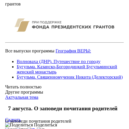
грантов
Все выпуски программы
География ВЕРЫ:
Волноваха (ДНР). Путешествие по городу
Бугульма. Казанско-Богородицкий Бугульминский
женский монастырь
Бугульма. Священномученик Никита (Делекторский)
Читать полностью
Другие программы
Актуальная тема
7 августа. О заповеди почитания родителей
Скачать
О заповеди почитания родителей
Поделиться