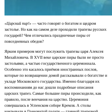
«Царский пир!»
— часто говорят о богатом и щедром
застолье. Но как на самом деле проходили трапезы русских
государей? Чем отличались праздничные пиры от
повседневных обедов?
Ярким примером могут послужить трапезы царя Алексея
Михайловича. В XVII веке царские пиры были не просто
застольями, а частью государственного церемониала.
Особенно это касалось приёмов иностранных послов,
которые по возвращении домой рассказывали о богатстве и
укладе Московского государства. Именно благодаря их
воспоминаниям до нас дошли подробные описания
царских трапез. Самые большие пиры происходили, как
правило, после венчания на царство. Церемония
совершалась в Успенском соборе Кремля. А столы
накрывали в Грановитой палате — главной трапезной