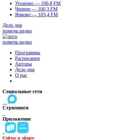
Упорово — 106,8 FM
Черное — 100,3 FM
Ярково — 103,4 FM
Дело дня
помочь радио
помочь радио
Программы
Расписание
Авторы
Дело дня
О нас
Социальные сети
Стриминги
Приложение
Сейчас в эфире: