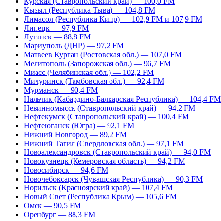
Курская (Ставропольский край) — 100,0 FM
Кызыл (Республика Тыва) — 104,8 FM
Лимасол (Республика Кипр) — 102,9 FM и 107,9 FM
Липецк — 97,9 FM
Луганск — 88,8 FM
Мариуполь (ДНР) — 97,2 FM
Матвеев Курган (Ростовская обл.) — 107,0 FM
Мелитополь (Запорожская обл.) — 96,7 FM
Миасс (Челябинская обл.) — 102,2 FM
Мичуринск (Тамбовская обл.) — 92,4 FM
Мурманск — 90,4 FM
Нальчик (Кабардино-Балкарская Республика) — 104,4 FM
Невинномысск (Ставропольский край) — 94,2 FM
Нефтекумск (Ставропольский край) — 100,4 FM
Нефтеюганск (Югра) — 92,1 FM
Нижний Новгород — 89,2 FM
Нижний Тагил (Свердловская обл.) — 97,1 FM
Новоалександровск (Ставропольский край) — 94,0 FM
Новокузнецк (Кемеровская область) — 94,2 FM
Новосибирск — 94,6 FM
Новочебоксарск (Чувашская Республика) — 90,3 FM
Норильск (Красноярский край) — 107,4 FM
Новый Свет (Республика Крым) — 105,6 FM
Омск — 90,5 FM
Оренбург — 88,3 FM