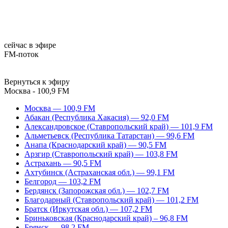
сейчас в эфире
FM-поток
Вернуться к эфиру
Москва - 100,9 FM
Москва — 100,9 FM
Абакан (Республика Хакасия) — 92,0 FM
Александровское (Ставропольский край) — 101,9 FM
Альметьевск (Республика Татарстан) — 99,6 FM
Анапа (Краснодарский край) — 90,5 FM
Арзгир (Ставропольский край) — 103,8 FM
Астрахань — 90,5 FM
Ахтубинск (Астраханская обл.) — 99,1 FM
Белгород — 103,2 FM
Бердянск (Запорожская обл.) — 102,7 FM
Благодарный (Ставропольский край) — 101,2 FM
Братск (Иркутская обл.) — 107,2 FM
Бриньковская (Краснодарский край) – 96,8 FM
Брянск — 98,2 FM