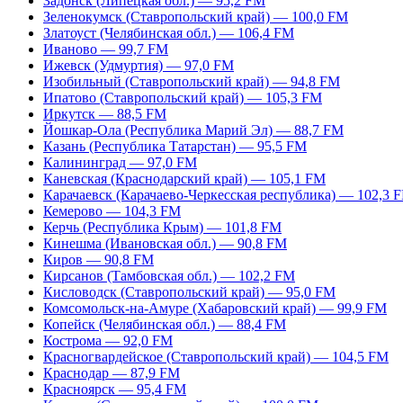
Задонск (Липецкая обл.) — 95,2 FM
Зеленокумск (Ставропольский край) — 100,0 FM
Златоуст (Челябинская обл.) — 106,4 FM
Иваново — 99,7 FM
Ижевск (Удмуртия) — 97,0 FM
Изобильный (Ставропольский край) — 94,8 FM
Ипатово (Ставропольский край) — 105,3 FM
Иркутск — 88,5 FM
Йошкар-Ола (Республика Марий Эл) — 88,7 FM
Казань (Республика Татарстан) — 95,5 FM
Калининград — 97,0 FM
Каневская (Краснодарский край) — 105,1 FM
Карачаевск (Карачаево-Черкесская республика) — 102,3 
Кемерово — 104,3 FM
Керчь (Республика Крым) — 101,8 FM
Кинешма (Ивановская обл.) — 90,8 FM
Киров — 90,8 FM
Кирсанов (Тамбовская обл.) — 102,2 FM
Кисловодск (Ставропольский край) — 95,0 FM
Комсомольск-на-Амуре (Хабаровский край) — 99,9 FM
Копейск (Челябинская обл.) — 88,4 FM
Кострома — 92,0 FM
Красногвардейское (Ставропольский край) — 104,5 FM
Краснодар — 87,9 FM
Красноярск — 95,4 FM