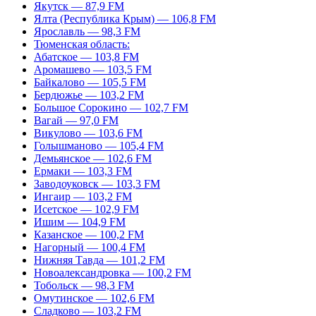
Якутск — 87,9 FM
Ялта (Республика Крым) — 106,8 FM
Ярославль — 98,3 FM
Тюменская область:
Абатское — 103,8 FM
Аромашево — 103,5 FM
Байкалово — 105,5 FM
Бердюжье — 103,2 FM
Большое Сорокино — 102,7 FM
Вагай — 97,0 FM
Викулово — 103,6 FM
Голышманово — 105,4 FM
Демьянское — 102,6 FM
Ермаки — 103,3 FM
Заводоуковск — 103,3 FM
Ингаир — 103,2 FM
Исетское — 102,9 FM
Ишим — 104,9 FM
Казанское — 100,2 FM
Нагорный — 100,4 FM
Нижняя Тавда — 101,2 FM
Новоалександровка — 100,2 FM
Тобольск — 98,3 FM
Омутинское — 102,6 FM
Сладково — 103,2 FM