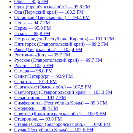
Орёл — 95,6 FM
Орск (Оренбургская обл.) — 95,8 FM
Оса (Пермский край) — 103,3 FM
Осташков (Тверская обл.) — 99,4 FM
Пенза — 94,7 FM
Пермь — 95,0 FM
Псков — 88,8 FM
Петрозаводск (Республика Карелия) — 101,0 FM
Пятигорск (Ставропольский край) — 89,2 FM
Ржев (Тверская обл.) — 102,4 FM
Ростов-на-Дону — 95,7 FM
Русское (Ставропольский край) — 99,7 FM
Рязань — 102,5 FM
Самара — 96,8 FM
Санкт-Петербург — 92,9 FM
Саратов — 101,1 FM
Саргатское (Омская обл.) — 107,5 FM
Светлоград (Ставропольский край) — 103,3 FM
Севастополь — 103,7 FM
Симферополь (Республика Крым) — 89,3 FM
Смоленск — 88,4 FM
Советск (Калининградская обл.) — 106,9 FM
Ставрополь — 93,0 FM
Старый Оскол (Белгородская обл.) — 104,0 FM
Судак (Республика Крым) — 105,6 FM