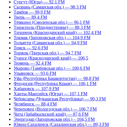
Сургут (Югра) — 92,1 FM
Сызрань (Самарская обл.) — 98,3 FM
Тамбов — 99,9 FM
Тверь — 89,4 FM
Тёмкино (Смоленская обл.) — 96,1 FM
Тирасполь (Приднестровье) — 88,3 FM
Тихорецк (Краснодарский край) — 102,4 FM
Токмак (Запорожская обл.) — 104,9 FM
Тольятти (Самарская обл.) — 94,9 FM
Томск — 92,6 FM
Торжок (Тверская обл.) — 94,7 FM
Туапсе (Краснодарский край) — 106,5
Тюмень — 92,4 FM
Уварово (Тамбовская обл.) — 100,6 FM
Ульяновск — 93,6 FM
Уфа (Республика Башкортостан) — 98,8 FM
Феодосия (Республика Крым) — 106,1 FM
Хабаровск — 107,9 FM
Ханты-Мансийск (Югра) — 107,1 FM
Чебоксары (Чувашская Республика) — 90,3 FM
Челябинск — 88,4 FM
Череповец (Вологодская обл.) — 106,7 FM
Чита (Забайкальский край) — 87,6 FM
Энергодар (Запорожская обл.) – 104,5 FM
Южно-Сахалинск (Сахалинская обл.) — 89,3 FM