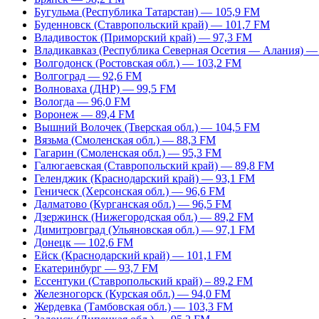
Бугульма (Республика Татарстан) — 105,9 FM
Буденновск (Ставропольский край) — 101,7 FM
Владивосток (Приморский край) — 97,3 FM
Владикавказ (Республика Северная Осетия — Алания) —
Волгодонск (Ростовская обл.) — 103,2 FM
Волгоград — 92,6 FM
Волноваха (ДНР) — 99,5 FM
Вологда — 96,0 FM
Воронеж — 89,4 FM
Вышний Волочек (Тверская обл.) — 104,5 FM
Вязьма (Смоленская обл.) — 88,3 FM
Гагарин (Смоленская обл.) — 95,3 FM
Галюгаевская (Ставропольский край) — 89,8 FM
Геленджик (Краснодарский край) — 93,1 FM
Геническ (Херсонская обл.) — 96,6 FM
Далматово (Курганская обл.) — 96,5 FM
Дзержинск (Нижегородская обл.) — 89,2 FM
Димитровград (Ульяновская обл.) — 97,1 FM
Донецк — 102,6 FM
Ейск (Краснодарский край) — 101,1 FM
Екатеринбург — 93,7 FM
Ессентуки (Ставропольский край) – 89,2 FM
Железногорск (Курская обл.) — 94,0 FM
Жердевка (Тамбовская обл.) — 103,3 FM