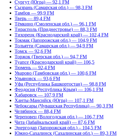
Сургут (Югра) — 92,1 FM
Сызрань (Самарская обл.) — 98,3 FM
Тамбов — 99,9 FM
Тверь — 89,4 FM
Тёмкино (Смоленская обл.) — 96,1 FM
Тирасполь (Приднестровье) — 88,3 FM
Тихорецк (Краснодарский край) — 102,4 FM
Токмак (Запорожская обл.) — 104,9 FM
Тольятти (Самарская обл.) — 94,9 FM
Томск — 92,6 FM
Торжок (Тверская обл.) — 94,7 FM
Туапсе (Краснодарский край) — 106,5
Тюмень — 92,4 FM
Уварово (Тамбовская обл.) — 100,6 FM
Ульяновск — 93,6 FM
Уфа (Республика Башкортостан) — 98,8 FM
Феодосия (Республика Крым) — 106,1 FM
Хабаровск — 107,9 FM
Ханты-Мансийск (Югра) — 107,1 FM
Чебоксары (Чувашская Республика) — 90,3 FM
Челябинск — 88,4 FM
Череповец (Вологодская обл.) — 106,7 FM
Чита (Забайкальский край) — 87,6 FM
Энергодар (Запорожская обл.) – 104,5 FM
Южно-Сахалинск (Сахалинская обл.) — 89,3 FM