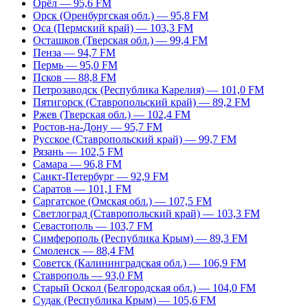
Орёл — 95,6 FM
Орск (Оренбургская обл.) — 95,8 FM
Оса (Пермский край) — 103,3 FM
Осташков (Тверская обл.) — 99,4 FM
Пенза — 94,7 FM
Пермь — 95,0 FM
Псков — 88,8 FM
Петрозаводск (Республика Карелия) — 101,0 FM
Пятигорск (Ставропольский край) — 89,2 FM
Ржев (Тверская обл.) — 102,4 FM
Ростов-на-Дону — 95,7 FM
Русское (Ставропольский край) — 99,7 FM
Рязань — 102,5 FM
Самара — 96,8 FM
Санкт-Петербург — 92,9 FM
Саратов — 101,1 FM
Саргатское (Омская обл.) — 107,5 FM
Светлоград (Ставропольский край) — 103,3 FM
Севастополь — 103,7 FM
Симферополь (Республика Крым) — 89,3 FM
Смоленск — 88,4 FM
Советск (Калининградская обл.) — 106,9 FM
Ставрополь — 93,0 FM
Старый Оскол (Белгородская обл.) — 104,0 FM
Судак (Республика Крым) — 105,6 FM