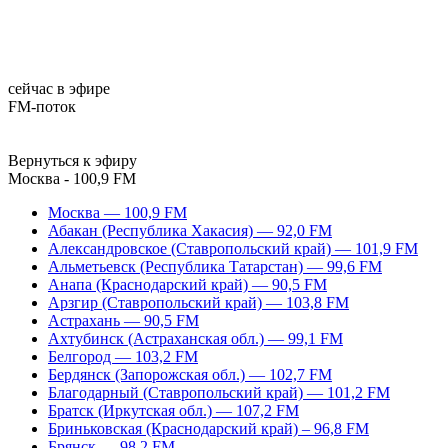
сейчас в эфире
FM-поток
Вернуться к эфиру
Москва - 100,9 FM
Москва — 100,9 FM
Абакан (Республика Хакасия) — 92,0 FM
Александровское (Ставропольский край) — 101,9 FM
Альметьевск (Республика Татарстан) — 99,6 FM
Анапа (Краснодарский край) — 90,5 FM
Арзгир (Ставропольский край) — 103,8 FM
Астрахань — 90,5 FM
Ахтубинск (Астраханская обл.) — 99,1 FM
Белгород — 103,2 FM
Бердянск (Запорожская обл.) — 102,7 FM
Благодарный (Ставропольский край) — 101,2 FM
Братск (Иркутская обл.) — 107,2 FM
Бриньковская (Краснодарский край) – 96,8 FM
Брянск — 98,2 FM