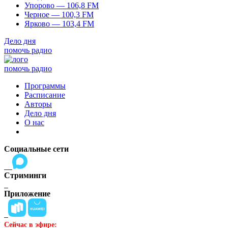
Упорово — 106,8 FM
Черное — 100,3 FM
Ярково — 103,4 FM
Дело дня
помочь радио
помочь радио
Программы
Расписание
Авторы
Дело дня
О нас
Социальные сети
Стриминги
Приложение
Сейчас в эфире: