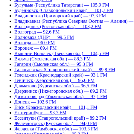
Бугульма (Республика Татарстан) — 105,9 FM
Буденновск (Ставропольский край) — 101,7 FM
Владивосток (Приморский край) — 97,3 FM
Владикавказ (Республика Северная Осетия — Алания) —
Волгодонск (Ростовская обл.) — 103,2 FM
Волгоград — 92,6 FM
Волноваха (ДНР) — 99,5 FM
Вологда — 96,0 FM
Воронеж — 89,4 FM
Вышний Волочек (Тверская обл.) — 104,5 FM
Вязьма (Смоленская обл.) — 88,3 FM
Гагарин (Смоленская обл.) — 95,3 FM
Галюгаевская (Ставропольский край) — 89,8 FM
Геленджик (Краснодарский край) — 93,1 FM
Геническ (Херсонская обл.) — 96,6 FM
Далматово (Курганская обл.) — 96,5 FM
Дзержинск (Нижегородская обл.) — 89,2 FM
Димитровград (Ульяновская обл.) — 97,1 FM
Донецк — 102,6 FM
Ейск (Краснодарский край) — 101,1 FM
Екатеринбург — 93,7 FM
Ессентуки (Ставропольский край) – 89,2 FM
Железногорск (Курская обл.) — 94,0 FM
Жердевка (Тамбовская обл.) — 103,3 FM