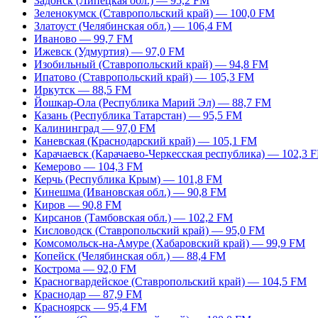
Задонск (Липецкая обл.) — 95,2 FM
Зеленокумск (Ставропольский край) — 100,0 FM
Златоуст (Челябинская обл.) — 106,4 FM
Иваново — 99,7 FM
Ижевск (Удмуртия) — 97,0 FM
Изобильный (Ставропольский край) — 94,8 FM
Ипатово (Ставропольский край) — 105,3 FM
Иркутск — 88,5 FM
Йошкар-Ола (Республика Марий Эл) — 88,7 FM
Казань (Республика Татарстан) — 95,5 FM
Калининград — 97,0 FM
Каневская (Краснодарский край) — 105,1 FM
Карачаевск (Карачаево-Черкесская республика) — 102,3 
Кемерово — 104,3 FM
Керчь (Республика Крым) — 101,8 FM
Кинешма (Ивановская обл.) — 90,8 FM
Киров — 90,8 FM
Кирсанов (Тамбовская обл.) — 102,2 FM
Кисловодск (Ставропольский край) — 95,0 FM
Комсомольск-на-Амуре (Хабаровский край) — 99,9 FM
Копейск (Челябинская обл.) — 88,4 FM
Кострома — 92,0 FM
Красногвардейское (Ставропольский край) — 104,5 FM
Краснодар — 87,9 FM
Красноярск — 95,4 FM