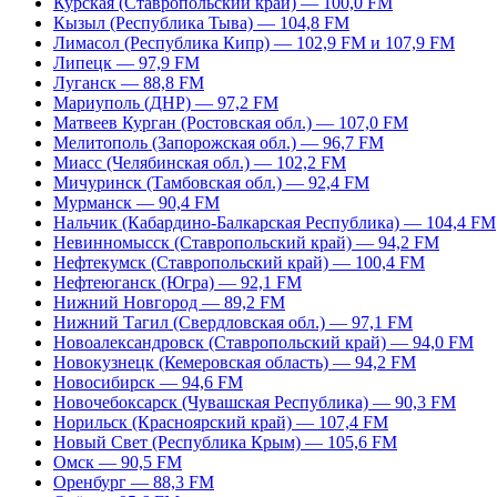
Курская (Ставропольский край) — 100,0 FM
Кызыл (Республика Тыва) — 104,8 FM
Лимасол (Республика Кипр) — 102,9 FM и 107,9 FM
Липецк — 97,9 FM
Луганск — 88,8 FM
Мариуполь (ДНР) — 97,2 FM
Матвеев Курган (Ростовская обл.) — 107,0 FM
Мелитополь (Запорожская обл.) — 96,7 FM
Миасс (Челябинская обл.) — 102,2 FM
Мичуринск (Тамбовская обл.) — 92,4 FM
Мурманск — 90,4 FM
Нальчик (Кабардино-Балкарская Республика) — 104,4 FM
Невинномысск (Ставропольский край) — 94,2 FM
Нефтекумск (Ставропольский край) — 100,4 FM
Нефтеюганск (Югра) — 92,1 FM
Нижний Новгород — 89,2 FM
Нижний Тагил (Свердловская обл.) — 97,1 FM
Новоалександровск (Ставропольский край) — 94,0 FM
Новокузнецк (Кемеровская область) — 94,2 FM
Новосибирск — 94,6 FM
Новочебоксарск (Чувашская Республика) — 90,3 FM
Норильск (Красноярский край) — 107,4 FM
Новый Свет (Республика Крым) — 105,6 FM
Омск — 90,5 FM
Оренбург — 88,3 FM