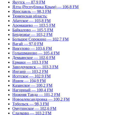
Якутск — 87,9 FM
Ялта (Республика Крым) — 106,8 FM
Ярославль — 98,3 FM
Тюменская область:
Абатское — 103,8 FM
Аромашево — 103,5 FM
Байкалово — 105,5 FM
Бердюжье — 103,2 FM
Большое Сорокино — 102,7 FM
Вагай — 97,0 FM
Викулово — 103,6 FM
Голышманово — 105,4 FM
Демьянское — 102,6 FM
Ермаки — 103,3 FM
Заводоуковск — 103,3 FM
Ингаир — 103,2 FM
Исетское — 102,9 FM
Ишим — 104,9 FM
Казанское — 100,2 FM
Нагорный — 100,4 FM
Нижняя Тавда — 101,2 FM
Новоалександровка — 100,2 FM
Тобольск — 98,3 FM
Омутинское — 102,6 FM
Сладково — 103,2 FM