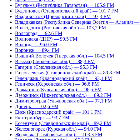
Бугульма (Республика Татарстан) — 105,9 FM
Буденновск (Ставропольский край) — 101,7 FM
Владивосток (Приморский край) — 97,3 FM
Владикавказ (Республика Северная Осетия — Алания) —
Волгодонск (Ростовская обл.) — 103,2 FM
Волгоград — 92,6 FM
Волноваха (ДНР) — 99,5 FM
Вологда — 96,0 FM
Воронеж — 89,4 FM
Вышний Волочек (Тверская обл.) — 104,5 FM
Вязьма (Смоленская обл.) — 88,3 FM
Гагарин (Смоленская обл.) — 95,3 FM
Галюгаевская (Ставропольский край) — 89,8 FM
Геленджик (Краснодарский край) — 93,1 FM
Геническ (Херсонская обл.) — 96,6 FM
Далматово (Курганская обл.) — 96,5 FM
Дзержинск (Нижегородская обл.) — 89,2 FM
Димитровград (Ульяновская обл.) — 97,1 FM
Донецк — 102,6 FM
Ейск (Краснодарский край) — 101,1 FM
Екатеринбург — 93,7 FM
Ессентуки (Ставропольский край) – 89,2 FM
Железногорск (Курская обл.) — 94,0 FM
Жердевка (Тамбовская обл.) — 103,3 FM