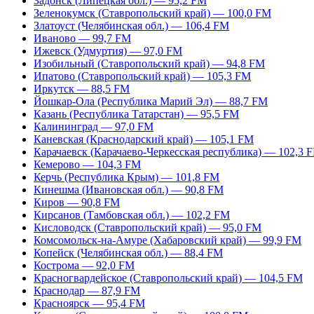
Задонск (Липецкая обл.) — 95,2 FM
Зеленокумск (Ставропольский край) — 100,0 FM
Златоуст (Челябинская обл.) — 106,4 FM
Иваново — 99,7 FM
Ижевск (Удмуртия) — 97,0 FM
Изобильный (Ставропольский край) — 94,8 FM
Ипатово (Ставропольский край) — 105,3 FM
Иркутск — 88,5 FM
Йошкар-Ола (Республика Марий Эл) — 88,7 FM
Казань (Республика Татарстан) — 95,5 FM
Калининград — 97,0 FM
Каневская (Краснодарский край) — 105,1 FM
Карачаевск (Карачаево-Черкесская республика) — 102,3 
Кемерово — 104,3 FM
Керчь (Республика Крым) — 101,8 FM
Кинешма (Ивановская обл.) — 90,8 FM
Киров — 90,8 FM
Кирсанов (Тамбовская обл.) — 102,2 FM
Кисловодск (Ставропольский край) — 95,0 FM
Комсомольск-на-Амуре (Хабаровский край) — 99,9 FM
Копейск (Челябинская обл.) — 88,4 FM
Кострома — 92,0 FM
Красногвардейское (Ставропольский край) — 104,5 FM
Краснодар — 87,9 FM
Красноярск — 95,4 FM