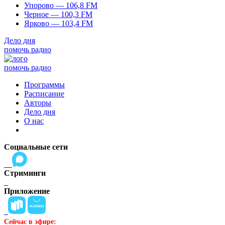
Упорово — 106,8 FM
Черное — 100,3 FM
Ярково — 103,4 FM
Дело дня
помочь радио
помочь радио
Программы
Расписание
Авторы
Дело дня
О нас
Социальные сети
Стриминги
Приложение
Сейчас в эфире: