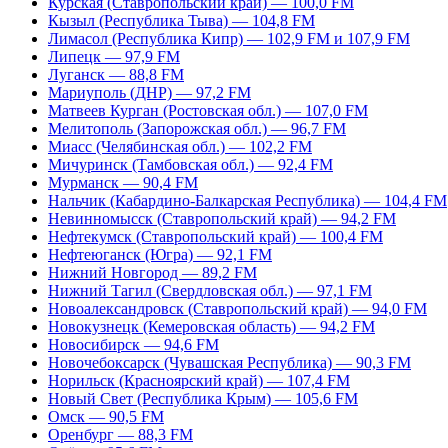
Курская (Ставропольский край) — 100,0 FM
Кызыл (Республика Тыва) — 104,8 FM
Лимасол (Республика Кипр) — 102,9 FM и 107,9 FM
Липецк — 97,9 FM
Луганск — 88,8 FM
Мариуполь (ДНР) — 97,2 FM
Матвеев Курган (Ростовская обл.) — 107,0 FM
Мелитополь (Запорожская обл.) — 96,7 FM
Миасс (Челябинская обл.) — 102,2 FM
Мичуринск (Тамбовская обл.) — 92,4 FM
Мурманск — 90,4 FM
Нальчик (Кабардино-Балкарская Республика) — 104,4 FM
Невинномысск (Ставропольский край) — 94,2 FM
Нефтекумск (Ставропольский край) — 100,4 FM
Нефтеюганск (Югра) — 92,1 FM
Нижний Новгород — 89,2 FM
Нижний Тагил (Свердловская обл.) — 97,1 FM
Новоалександровск (Ставропольский край) — 94,0 FM
Новокузнецк (Кемеровская область) — 94,2 FM
Новосибирск — 94,6 FM
Новочебоксарск (Чувашская Республика) — 90,3 FM
Норильск (Красноярский край) — 107,4 FM
Новый Свет (Республика Крым) — 105,6 FM
Омск — 90,5 FM
Оренбург — 88,3 FM