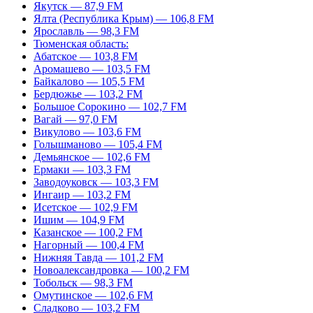
Якутск — 87,9 FM
Ялта (Республика Крым) — 106,8 FM
Ярославль — 98,3 FM
Тюменская область:
Абатское — 103,8 FM
Аромашево — 103,5 FM
Байкалово — 105,5 FM
Бердюжье — 103,2 FM
Большое Сорокино — 102,7 FM
Вагай — 97,0 FM
Викулово — 103,6 FM
Голышманово — 105,4 FM
Демьянское — 102,6 FM
Ермаки — 103,3 FM
Заводоуковск — 103,3 FM
Ингаир — 103,2 FM
Исетское — 102,9 FM
Ишим — 104,9 FM
Казанское — 100,2 FM
Нагорный — 100,4 FM
Нижняя Тавда — 101,2 FM
Новоалександровка — 100,2 FM
Тобольск — 98,3 FM
Омутинское — 102,6 FM
Сладково — 103,2 FM