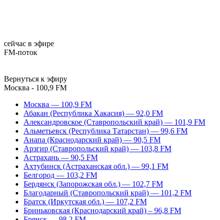
сейчас в эфире
FM-поток
Вернуться к эфиру
Москва - 100,9 FM
Москва — 100,9 FM
Абакан (Республика Хакасия) — 92,0 FM
Александровское (Ставропольский край) — 101,9 FM
Альметьевск (Республика Татарстан) — 99,6 FM
Анапа (Краснодарский край) — 90,5 FM
Арзгир (Ставропольский край) — 103,8 FM
Астрахань — 90,5 FM
Ахтубинск (Астраханская обл.) — 99,1 FM
Белгород — 103,2 FM
Бердянск (Запорожская обл.) — 102,7 FM
Благодарный (Ставропольский край) — 101,2 FM
Братск (Иркутская обл.) — 107,2 FM
Бриньковская (Краснодарский край) – 96,8 FM
Брянск — 98,2 FM