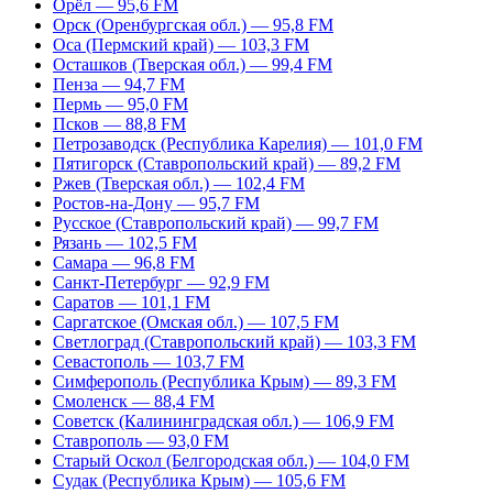
Орёл — 95,6 FM
Орск (Оренбургская обл.) — 95,8 FM
Оса (Пермский край) — 103,3 FM
Осташков (Тверская обл.) — 99,4 FM
Пенза — 94,7 FM
Пермь — 95,0 FM
Псков — 88,8 FM
Петрозаводск (Республика Карелия) — 101,0 FM
Пятигорск (Ставропольский край) — 89,2 FM
Ржев (Тверская обл.) — 102,4 FM
Ростов-на-Дону — 95,7 FM
Русское (Ставропольский край) — 99,7 FM
Рязань — 102,5 FM
Самара — 96,8 FM
Санкт-Петербург — 92,9 FM
Саратов — 101,1 FM
Саргатское (Омская обл.) — 107,5 FM
Светлоград (Ставропольский край) — 103,3 FM
Севастополь — 103,7 FM
Симферополь (Республика Крым) — 89,3 FM
Смоленск — 88,4 FM
Советск (Калининградская обл.) — 106,9 FM
Ставрополь — 93,0 FM
Старый Оскол (Белгородская обл.) — 104,0 FM
Судак (Республика Крым) — 105,6 FM