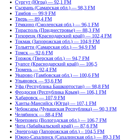
Сургут (Югра) — 92,1 FM
Сызрань (Самарская обл.) — 98,3 FM
Тамбов — 99,9 FM
Тверь — 89,4 FM
Тёмкино (Смоленская обл.) — 96,1 FM
Тирасполь (Приднестровье) — 88,3 FM
Тихорецк (Краснодарский край) — 102,4 FM
Токмак (Запорожская обл.) — 104,9 FM
Тольятти (Самарская обл.) — 94,9 FM
Томск — 92,6 FM
Торжок (Тверская обл.) — 94,7 FM
Туапсе (Краснодарский край) — 106,5
Тюмень — 92,4 FM
Уварово (Тамбовская обл.) — 100,6 FM
Ульяновск — 93,6 FM
Уфа (Республика Башкортостан) — 98,8 FM
Феодосия (Республика Крым) — 106,1 FM
Хабаровск — 107,9 FM
Ханты-Мансийск (Югра) — 107,1 FM
Чебоксары (Чувашская Республика) — 90,3 FM
Челябинск — 88,4 FM
Череповец (Вологодская обл.) — 106,7 FM
Чита (Забайкальский край) — 87,6 FM
Энергодар (Запорожская обл.) – 104,5 FM
Южно-Сахалинск (Сахалинская обл.) — 89,3 FM