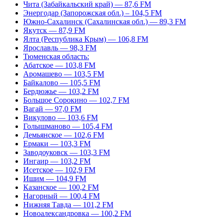
Чита (Забайкальский край) — 87,6 FM
Энергодар (Запорожская обл.) – 104,5 FM
Южно-Сахалинск (Сахалинская обл.) — 89,3 FM
Якутск — 87,9 FM
Ялта (Республика Крым) — 106,8 FM
Ярославль — 98,3 FM
Тюменская область:
Абатское — 103,8 FM
Аромашево — 103,5 FM
Байкалово — 105,5 FM
Бердюжье — 103,2 FM
Большое Сорокино — 102,7 FM
Вагай — 97,0 FM
Викулово — 103,6 FM
Голышманово — 105,4 FM
Демьянское — 102,6 FM
Ермаки — 103,3 FM
Заводоуковск — 103,3 FM
Ингаир — 103,2 FM
Исетское — 102,9 FM
Ишим — 104,9 FM
Казанское — 100,2 FM
Нагорный — 100,4 FM
Нижняя Тавда — 101,2 FM
Новоалександровка — 100,2 FM