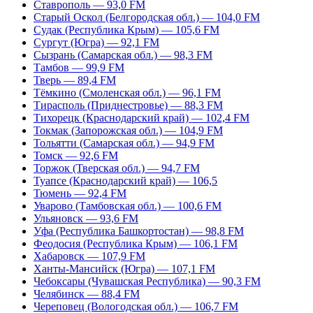
Ставрополь — 93,0 FM
Старый Оскол (Белгородская обл.) — 104,0 FM
Судак (Республика Крым) — 105,6 FM
Сургут (Югра) — 92,1 FM
Сызрань (Самарская обл.) — 98,3 FM
Тамбов — 99,9 FM
Тверь — 89,4 FM
Тёмкино (Смоленская обл.) — 96,1 FM
Тирасполь (Приднестровье) — 88,3 FM
Тихорецк (Краснодарский край) — 102,4 FM
Токмак (Запорожская обл.) — 104,9 FM
Тольятти (Самарская обл.) — 94,9 FM
Томск — 92,6 FM
Торжок (Тверская обл.) — 94,7 FM
Туапсе (Краснодарский край) — 106,5
Тюмень — 92,4 FM
Уварово (Тамбовская обл.) — 100,6 FM
Ульяновск — 93,6 FM
Уфа (Республика Башкортостан) — 98,8 FM
Феодосия (Республика Крым) — 106,1 FM
Хабаровск — 107,9 FM
Ханты-Мансийск (Югра) — 107,1 FM
Чебоксары (Чувашская Республика) — 90,3 FM
Челябинск — 88,4 FM
Череповец (Вологодская обл.) — 106,7 FM