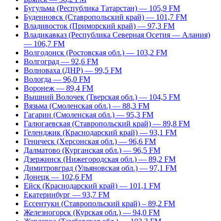
Бугульма (Республика Татарстан) — 105,9 FM
Буденновск (Ставропольский край) — 101,7 FM
Владивосток (Приморский край) — 97,3 FM
Владикавказ (Республика Северная Осетия — Алания)
— 106,7 FM
Волгодонск (Ростовская обл.) — 103,2 FM
Волгоград — 92,6 FM
Волноваха (ДНР) — 99,5 FM
Вологда — 96,0 FM
Воронеж — 89,4 FM
Вышний Волочек (Тверская обл.) — 104,5 FM
Вязьма (Смоленская обл.) — 88,3 FM
Гагарин (Смоленская обл.) — 95,3 FM
Галюгаевская (Ставропольский край) — 89,8 FM
Геленджик (Краснодарский край) — 93,1 FM
Геническ (Херсонская обл.) — 96,6 FM
Далматово (Курганская обл.) — 96,5 FM
Дзержинск (Нижегородская обл.) — 89,2 FM
Димитровград (Ульяновская обл.) — 97,1 FM
Донецк — 102,6 FM
Ейск (Краснодарский край) — 101,1 FM
Екатеринбург — 93,7 FM
Ессентуки (Ставропольский край) – 89,2 FM
Железногорск (Курская обл.) — 94,0 FM