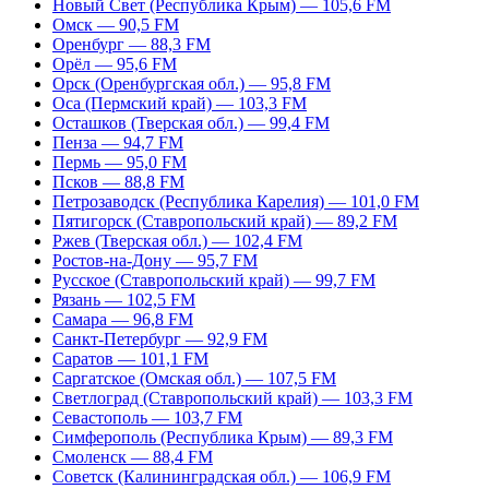
Новый Свет (Республика Крым) — 105,6 FM
Омск — 90,5 FM
Оренбург — 88,3 FM
Орёл — 95,6 FM
Орск (Оренбургская обл.) — 95,8 FM
Оса (Пермский край) — 103,3 FM
Осташков (Тверская обл.) — 99,4 FM
Пенза — 94,7 FM
Пермь — 95,0 FM
Псков — 88,8 FM
Петрозаводск (Республика Карелия) — 101,0 FM
Пятигорск (Ставропольский край) — 89,2 FM
Ржев (Тверская обл.) — 102,4 FM
Ростов-на-Дону — 95,7 FM
Русское (Ставропольский край) — 99,7 FM
Рязань — 102,5 FM
Самара — 96,8 FM
Санкт-Петербург — 92,9 FM
Саратов — 101,1 FM
Саргатское (Омская обл.) — 107,5 FM
Светлоград (Ставропольский край) — 103,3 FM
Севастополь — 103,7 FM
Симферополь (Республика Крым) — 89,3 FM
Смоленск — 88,4 FM
Советск (Калининградская обл.) — 106,9 FM