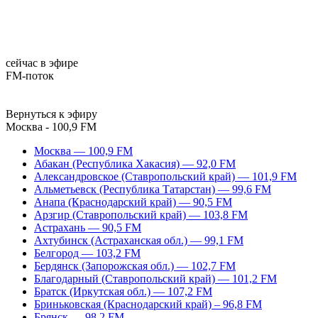
сейчас в эфире
FM-поток
Вернуться к эфиру
Москва - 100,9 FM
Москва — 100,9 FM
Абакан (Республика Хакасия) — 92,0 FM
Александровское (Ставропольский край) — 101,9 FM
Альметьевск (Республика Татарстан) — 99,6 FM
Анапа (Краснодарский край) — 90,5 FM
Арзгир (Ставропольский край) — 103,8 FM
Астрахань — 90,5 FM
Ахтубинск (Астраханская обл.) — 99,1 FM
Белгород — 103,2 FM
Бердянск (Запорожская обл.) — 102,7 FM
Благодарный (Ставропольский край) — 101,2 FM
Братск (Иркутская обл.) — 107,2 FM
Бриньковская (Краснодарский край) – 96,8 FM
Брянск — 98,2 FM