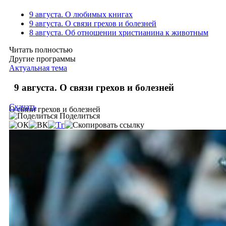
9 августа. О любимых книгах
9 августа. О связи грехов и болезней
8 августа. Об отношении христианина к животным
Читать полностью
Другие программы
Актуальная тема
9 августа. О связи грехов и болезней
Скачать
О связи грехов и болезней
Поделиться