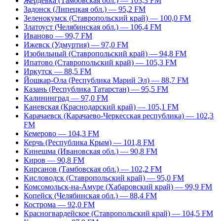
Жердевка (Тамбовская обл.) — 103,3 FM
Задонск (Липецкая обл.) — 95,2 FM
Зеленокумск (Ставропольский край) — 100,0 FM
Златоуст (Челябинская обл.) — 106,4 FM
Иваново — 99,7 FM
Ижевск (Удмуртия) — 97,0 FM
Изобильный (Ставропольский край) — 94,8 FM
Ипатово (Ставропольский край) — 105,3 FM
Иркутск — 88,5 FM
Йошкар-Ола (Республика Марий Эл) — 88,7 FM
Казань (Республика Татарстан) — 95,5 FM
Калининград — 97,0 FM
Каневская (Краснодарский край) — 105,1 FM
Карачаевск (Карачаево-Черкесская республика) — 102,3
FM
Кемерово — 104,3 FM
Керчь (Республика Крым) — 101,8 FM
Кинешма (Ивановская обл.) — 90,8 FM
Киров — 90,8 FM
Кирсанов (Тамбовская обл.) — 102,2 FM
Кисловодск (Ставропольский край) — 95,0 FM
Комсомольск-на-Амуре (Хабаровский край) — 99,9 FM
Копейск (Челябинская обл.) — 88,4 FM
Кострома — 92,0 FM
Красногвардейское (Ставропольский край) — 104,5 FM