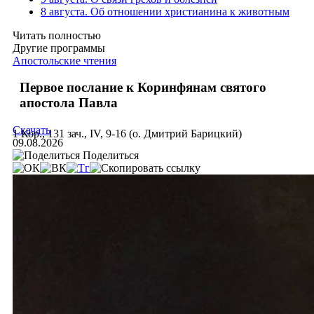
8 августа. Об отношении христианина к животным
Читать полностью
Другие программы
Апостольские чтения
Первое послание к Коринфянам святого
апостола Павла
Скачать
1 Кор., 131 зач., IV, 9-16 (о. Дмитрий Барицкий)
09.08.2026
Поделиться