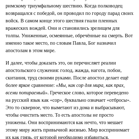
римскому триумфальному шествию. Когда полководец
возвращался с победой, он проводил по городу парад своих
войск. В самом конце этого шествия гнали пленных
вражеских вождей. Они и становились зрелищем для
толпы. Униженные, осмеянные, обречённые на смерть. Вот
именно такое место, по словам Павла, Бог назначил
апостолам в этом мире.
И далее, чтобы доказать это, он перечисляет реалии
апостольского служения: голод, жажда, нагота, побои,
скитания, труд своими руками. После апостол делает ещё
более яркое сравнение:
«Мы, как сор для мира, как прах,
всеми попираемый»
. Греческое слово, которое переведено
на русский язык как «сор», буквально означает «отбросы».
Это то скверное, что выметают из дома и выбрасывают,
чтобы очистить место. То есть апостолы не просто
унижены. Они воспринимаются как нечто, что мешает
этому миру жить привычной жизнью. Мир воспринимает
их как грязь, от которой необходимо избавиться.