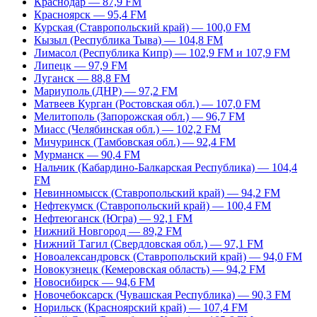
Краснодар — 87,9 FM
Красноярск — 95,4 FM
Курская (Ставропольский край) — 100,0 FM
Кызыл (Республика Тыва) — 104,8 FM
Лимасол (Республика Кипр) — 102,9 FM и 107,9 FM
Липецк — 97,9 FM
Луганск — 88,8 FM
Мариуполь (ДНР) — 97,2 FM
Матвеев Курган (Ростовская обл.) — 107,0 FM
Мелитополь (Запорожская обл.) — 96,7 FM
Миасс (Челябинская обл.) — 102,2 FM
Мичуринск (Тамбовская обл.) — 92,4 FM
Мурманск — 90,4 FM
Нальчик (Кабардино-Балкарская Республика) — 104,4
FM
Невинномысск (Ставропольский край) — 94,2 FM
Нефтекумск (Ставропольский край) — 100,4 FM
Нефтеюганск (Югра) — 92,1 FM
Нижний Новгород — 89,2 FM
Нижний Тагил (Свердловская обл.) — 97,1 FM
Новоалександровск (Ставропольский край) — 94,0 FM
Новокузнецк (Кемеровская область) — 94,2 FM
Новосибирск — 94,6 FM
Новочебоксарск (Чувашская Республика) — 90,3 FM
Норильск (Красноярский край) — 107,4 FM