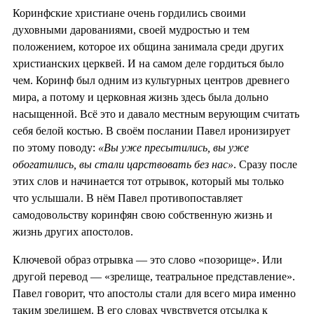
Коринфские христиане очень гордились своими
духовными дарованиями, своей мудростью и тем
положением, которое их община занимала среди других
христианских церквей. И на самом деле гордиться было
чем. Коринф был одним из культурных центров древнего
мира, а потому и церковная жизнь здесь была дольно
насыщенной. Всё это и давало местным верующим считать
себя белой костью. В своём послании Павел иронизирует
по этому поводу:
«Вы уже пресытились, вы уже
обогатились, вы стали царствовать без нас»
. Сразу после
этих слов и начинается тот отрывок, который мы только
что услышали. В нём Павел противопоставляет
самодовольству коринфян свою собственную жизнь и
жизнь других апостолов.
Ключевой образ отрывка — это слово «позорище». Или
другой перевод — «зрелище, театральное представление».
Павел говорит, что апостолы стали для всего мира именно
таким зрелищем. В его словах чувствуется отсылка к