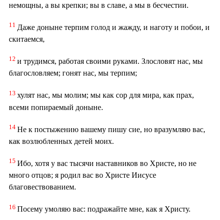
немощны, а вы крепки; вы в славе, а мы в бесчестии.
11
Даже доныне терпим голод и жажду, и наготу и побои, и
скитаемся,
12
и трудимся, работая своими руками. Злословят нас, мы
благословляем; гонят нас, мы терпим;
13
хулят нас, мы молим; мы как сор для мира, как прах,
всеми попираемый доныне.
14
Не к постыжению вашему пишу сие, но вразумляю вас,
как возлюбленных детей моих.
15
Ибо, хотя у вас тысячи наставников во Христе, но не
много отцов; я родил вас во Христе Иисусе
благовествованием.
16
Посему умоляю вас: подражайте мне, как я Христу.