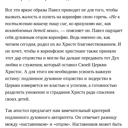
Все эти яркие образы Павел приводит не для того, чтобы
вызвать жалость и излить на коринфян свою горечь.
«Не к
постыжению вашему пишу сие, но вразумляю вас, как
возлюбленных детей моих»
, — поясняет он. Павел ощущает
себя духовным отцом коринфян. Ведь именно он, как
читаем сегодня, родил их во Христе благовествованием. И
он хочет, чтобы и коринфские христиане также приняли
этот дар отцовства и могли бы дальше передавать тот Дух
любви и служения, который оставил Своей Церкви
Христос. А для этого им необходимо усвоить важную
истину: подлинное духовное отцовство и лидерство в
Церкви измеряется не властью и успехом, а готовностью
разделить унижение и страдания Христа ради спасения
своих детей.
Так апостол предлагает нам замечательный критерий
подлинного духовного авторитета. Он отмечает разницу
между «наставником» и «отцом». Наставников может быть