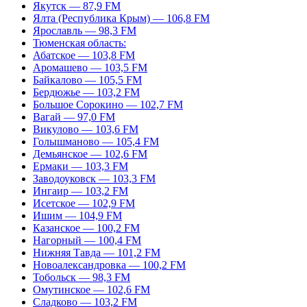
Якутск — 87,9 FM
Ялта (Республика Крым) — 106,8 FM
Ярославль — 98,3 FM
Тюменская область:
Абатское — 103,8 FM
Аромашево — 103,5 FM
Байкалово — 105,5 FM
Бердюжье — 103,2 FM
Большое Сорокино — 102,7 FM
Вагай — 97,0 FM
Викулово — 103,6 FM
Голышманово — 105,4 FM
Демьянское — 102,6 FM
Ермаки — 103,3 FM
Заводоуковск — 103,3 FM
Ингаир — 103,2 FM
Исетское — 102,9 FM
Ишим — 104,9 FM
Казанское — 100,2 FM
Нагорный — 100,4 FM
Нижняя Тавда — 101,2 FM
Новоалександровка — 100,2 FM
Тобольск — 98,3 FM
Омутинское — 102,6 FM
Сладково — 103,2 FM