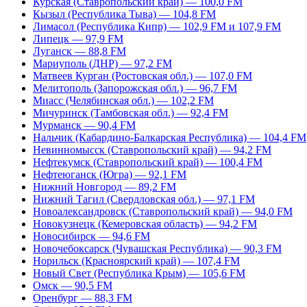
Курская (Ставропольский край) — 100,0 FM
Кызыл (Республика Тыва) — 104,8 FM
Лимасол (Республика Кипр) — 102,9 FM и 107,9 FM
Липецк — 97,9 FM
Луганск — 88,8 FM
Мариуполь (ДНР) — 97,2 FM
Матвеев Курган (Ростовская обл.) — 107,0 FM
Мелитополь (Запорожская обл.) — 96,7 FM
Миасс (Челябинская обл.) — 102,2 FM
Мичуринск (Тамбовская обл.) — 92,4 FM
Мурманск — 90,4 FM
Нальчик (Кабардино-Балкарская Республика) — 104,4 FM
Невинномысск (Ставропольский край) — 94,2 FM
Нефтекумск (Ставропольский край) — 100,4 FM
Нефтеюганск (Югра) — 92,1 FM
Нижний Новгород — 89,2 FM
Нижний Тагил (Свердловская обл.) — 97,1 FM
Новоалександровск (Ставропольский край) — 94,0 FM
Новокузнецк (Кемеровская область) — 94,2 FM
Новосибирск — 94,6 FM
Новочебоксарск (Чувашская Республика) — 90,3 FM
Норильск (Красноярский край) — 107,4 FM
Новый Свет (Республика Крым) — 105,6 FM
Омск — 90,5 FM
Оренбург — 88,3 FM