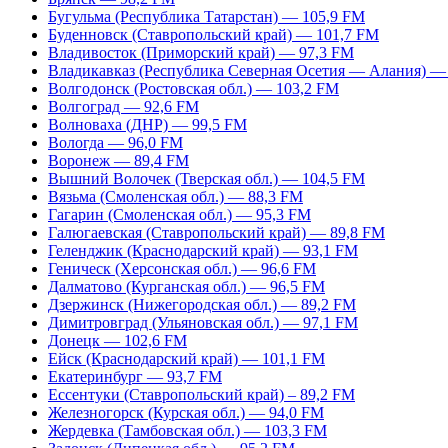
Бугульма (Республика Татарстан) — 105,9 FM
Буденновск (Ставропольский край) — 101,7 FM
Владивосток (Приморский край) — 97,3 FM
Владикавказ (Республика Северная Осетия — Алания) —
Волгодонск (Ростовская обл.) — 103,2 FM
Волгоград — 92,6 FM
Волноваха (ДНР) — 99,5 FM
Вологда — 96,0 FM
Воронеж — 89,4 FM
Вышний Волочек (Тверская обл.) — 104,5 FM
Вязьма (Смоленская обл.) — 88,3 FM
Гагарин (Смоленская обл.) — 95,3 FM
Галюгаевская (Ставропольский край) — 89,8 FM
Геленджик (Краснодарский край) — 93,1 FM
Геническ (Херсонская обл.) — 96,6 FM
Далматово (Курганская обл.) — 96,5 FM
Дзержинск (Нижегородская обл.) — 89,2 FM
Димитровград (Ульяновская обл.) — 97,1 FM
Донецк — 102,6 FM
Ейск (Краснодарский край) — 101,1 FM
Екатеринбург — 93,7 FM
Ессентуки (Ставропольский край) – 89,2 FM
Железногорск (Курская обл.) — 94,0 FM
Жердевка (Тамбовская обл.) — 103,3 FM