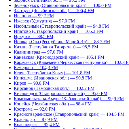
Задонск (Липецкая обл.) — 95,2 FM
Зеленокумск (Ставропольский край) — 100,0 FM
Златоуст (Челябинская обл.) — 106,4 FM
Иваново — 99,7 FM
Ижевск (Удмуртия) — 97,0 FM
Изобильный (Ставропольский край) — 94,8 FM
Ипатово (Ставропольский край) — 105,3 FM
Иркутск — 88,5 FM
Йошкар-Ола (Республика Марий Эл) — 88,7 FM
Казань (Республика Татарстан) — 95,5 FM
Калининград — 97,0 FM
Каневская (Краснодарский край) — 105,1 FM
Карачаевск (Карачаево-Черкесская республика) — 102,3 
Кемерово — 104,3 FM
Керчь (Республика Крым) — 101,8 FM
Кинешма (Ивановская обл.) — 90,8 FM
Киров — 90,8 FM
Кирсанов (Тамбовская обл.) — 102,2 FM
Кисловодск (Ставропольский край) — 95,0 FM
Комсомольск-на-Амуре (Хабаровский край) — 99,9 FM
Копейск (Челябинская обл.) — 88,4 FM
Кострома — 92,0 FM
Красногвардейское (Ставропольский край) — 104,5 FM
Краснодар — 87,9 FM
Красноярск — 95,4 FM