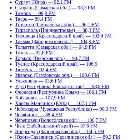
Сургут (Югра) — 92,1 FM
Сызрань (Самарская обл.) — 98,3 FM
Тамбов — 99,9 FM
Тверь — 89,4 FM
Тёмкино (Смоленская обл.) — 96,1 FM
Тирасполь (Приднестровье) — 88,3 FM
Тихорецк (Краснодарский край) — 102,4 FM
Токмак (Запорожская обл.) — 104,9 FM
Тольятти (Самарская обл.) — 94,9 FM
Томск — 92,6 FM
Торжок (Тверская обл.) — 94,7 FM
Туапсе (Краснодарский край) — 106,5
Тюмень — 92,4 FM
Уварово (Тамбовская обл.) — 100,6 FM
Ульяновск — 93,6 FM
Уфа (Республика Башкортостан) — 98,8 FM
Феодосия (Республика Крым) — 106,1 FM
Хабаровск — 107,9 FM
Ханты-Мансийск (Югра) — 107,1 FM
Чебоксары (Чувашская Республика) — 90,3 FM
Челябинск — 88,4 FM
Череповец (Вологодская обл.) — 106,7 FM
Чита (Забайкальский край) — 87,6 FM
Энергодар (Запорожская обл.) – 104,5 FM
Южно-Сахалинск (Сахалинская обл.) — 89,3 FM