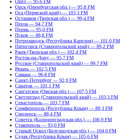
Орёл — 95,6 FM
Орск (Оренбургская обл.) — 95,8 FM
Оса (Пермский край) — 103,3 FM
Осташков (Тверская обл.) — 99,4 FM
Пенза — 94,7 FM
Пермь — 95,0 FM
Псков — 88,8 FM
Петрозаводск (Республика Карелия) — 101,0 FM
Пятигорск (Ставропольский край) — 89,2 FM
Ржев (Тверская обл.) — 102,4 FM
Ростов-на-Дону — 95,7 FM
Русское (Ставропольский край) — 99,7 FM
Рязань — 102,5 FM
Самара — 96,8 FM
Санкт-Петербург — 92,9 FM
Саратов — 101,1 FM
Саргатское (Омская обл.) — 107,5 FM
Светлоград (Ставропольский край) — 103,3 FM
Севастополь — 103,7 FM
Симферополь (Республика Крым) — 89,3 FM
Смоленск — 88,4 FM
Советск (Калининградская обл.) — 106,9 FM
Ставрополь — 93,0 FM
Старый Оскол (Белгородская обл.) — 104,0 FM
Судак (Республика Крым) — 105,6 FM