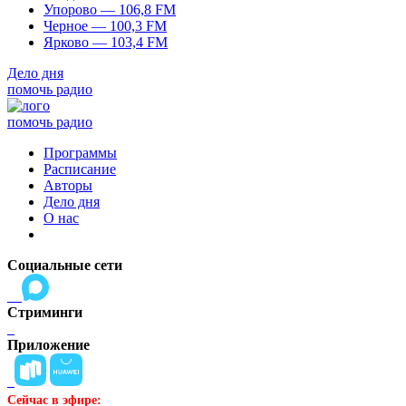
Упорово — 106,8 FM
Черное — 100,3 FM
Ярково — 103,4 FM
Дело дня
помочь радио
помочь радио
Программы
Расписание
Авторы
Дело дня
О нас
Социальные сети
Стриминги
Приложение
Сейчас в эфире: