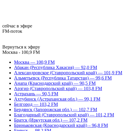
сейчас в эфире
FM-поток
Вернуться к эфиру
Москва - 100,9 FM
Москва — 100,9 FM
Абакан (Республика Хакасия) — 92,0 FM
Александровское (Ставропольский край) — 101,9 FM
Альметьевск (Республика Татарстан) — 99,6 FM
Анапа (Краснодарский край) — 90,5 FM
Арзгир (Ставропольский край) — 103,8 FM
Астрахань — 90,5 FM
Ахтубинск (Астраханская обл.) — 99,1 FM
Белгород — 103,2 FM
Бердянск (Запорожская обл.) — 102,7 FM
Благодарный (Ставропольский край) — 101,2 FM
Братск (Иркутская обл.) — 107,2 FM
Бриньковская (Краснодарский край) – 96,8 FM
Брянск — 98,2 FM