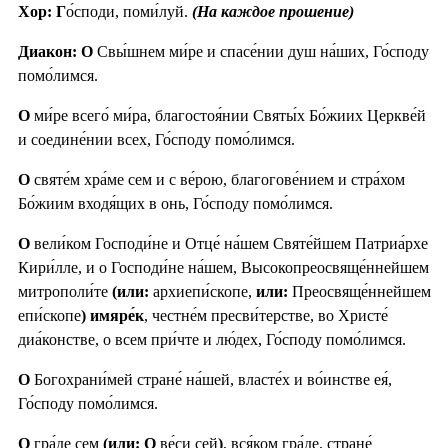
Хор: Г
о́споди, поми́луй.
(На каждое прошение)
Диакон: О
Свы́шнем ми́ре и спасе́нии душ на́ших, Го́споду
помо́лимся.
О
ми́ре всего́ ми́ра, благостоя́нии Святы́х Бо́жиих Церкве́й
и соедине́нии всех, Го́споду помо́лимся.
О
святе́м хра́ме сем и с ве́рою, благогове́нием и стра́хом
Бо́жиим входя́щих в онь, Го́споду помо́лимся.
О
вели́ком Господи́не и Отце́ на́шем Святе́йшем Патриа́рхе
Кири́лле, и о Господи́не на́шем, Высокопреосвяще́ннейшем
митрополи́те
(или:
архиепи́скопе,
или:
Преосвяще́ннейшем
епи́скопе
) имяре́к
, честне́м пресви́терстве, во Христе́
диа́констве, о всем при́чте и лю́дех, Го́споду помо́лимся.
О
Богохрани́мей стране́ на́шей, власте́х и во́инстве ея́,
Го́споду помо́лимся.
О
гра́де сем
(или: О
ве́си сей
)
, вся́ком гра́де, стране́