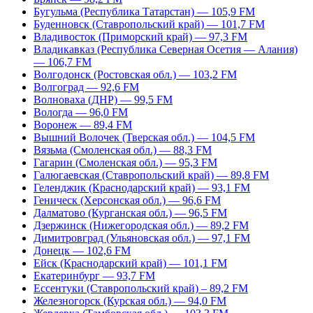
Бугульма (Республика Татарстан) — 105,9 FM
Буденновск (Ставропольский край) — 101,7 FM
Владивосток (Приморский край) — 97,3 FM
Владикавказ (Республика Северная Осетия — Алания)
— 106,7 FM
Волгодонск (Ростовская обл.) — 103,2 FM
Волгоград — 92,6 FM
Волноваха (ДНР) — 99,5 FM
Вологда — 96,0 FM
Воронеж — 89,4 FM
Вышний Волочек (Тверская обл.) — 104,5 FM
Вязьма (Смоленская обл.) — 88,3 FM
Гагарин (Смоленская обл.) — 95,3 FM
Галюгаевская (Ставропольский край) — 89,8 FM
Геленджик (Краснодарский край) — 93,1 FM
Геническ (Херсонская обл.) — 96,6 FM
Далматово (Курганская обл.) — 96,5 FM
Дзержинск (Нижегородская обл.) — 89,2 FM
Димитровград (Ульяновская обл.) — 97,1 FM
Донецк — 102,6 FM
Ейск (Краснодарский край) — 101,1 FM
Екатеринбург — 93,7 FM
Ессентуки (Ставропольский край) – 89,2 FM
Железногорск (Курская обл.) — 94,0 FM