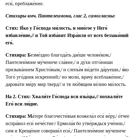
еси́, преблаже́нне.
Стихиры вмч. Пантелеимона, глас 2, самогласны:
Стих: Я́ко у Го́спода ми́лость, и мно́гое у Него́
избавле́ние,// и Той изба́вит Изра́иля от всех беззако́ний
его́.
Стихира: Б
езме́здно благода́ть дае́ши челове́ком,/
Пантелеи́моне му́чениче сла́вне,/ и ду́хи отго́ниши
призыва́нием Христо́вым,/ и слепы́м ви́дети да́руеши,/ я́ко
Того́ уго́дник и́скренний;/ но моли́, врачу́ всеблаже́нне,/
дарова́ти ми́ру мир тверд// и тя лю́бящим ве́лию ми́лость.
На 2. Стих: Хвали́те Го́спода вси язы́цы,// похвали́те
Его́ вси лю́дие.
Стихира: М
а́тере благочести́выя возжела́л еси́ ве́ру,/ о́тчее
испра́вил еси́ нече́стие:/ Ермола́я бо утве́рждься уче́нии,/
сим и Креще́ние соверши́л еси́,/ Пантелеи́моне му́чениче