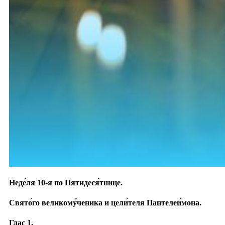
Неде́ля 10-я по Пятидеся́тнице.
Свято́го великому́ченика и цели́теля Пантелеи́мона.
Глас 1.