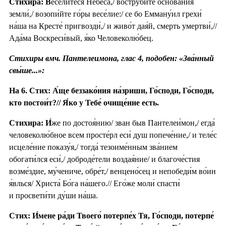
Стихира: В
есели́теся Небеса́,/ воструби́те основа́ния
земли́,/ возопи́йте го́ры весе́лие:/ се бо Емману́ил грехи́
на́ша на Кресте́ пригвозди́,/ и живо́т дая́й, смерть умертви́,//
Ада́ма Воскреси́вый, я́ко Человеколю́бец.
Стихиры вмч. Пантелеимона, глас 4, подобен: «Зва́нный
свы́ше...»:
На 6. Стих: А́ще беззако́ния на́зриши, Го́споди, Го́споди,
кто постои́т?// Я́ко у Тебе́ очище́ние есть.
Стихира:
И́
же по достоя́нию/ зван быв Пантелеи́мон,/ егда́
человеколю́бное всем просте́рл еси́ душ попече́ние,/ и теле́с
исцеле́ние показу́я,/ тогда́ тезоиме́нным зва́нием
обогати́лся еси́,/ доброде́тели воздая́ние/ и благоче́стия
возме́здие, му́чениче, обре́т,/ венцено́сец и непобеди́м во́ин
я́влься/ Христа́ Бо́га на́шего.// Его́же моли́ спасти́
и просвети́ти ду́ши на́ша.
Стих: И́мене ра́ди Твоего́ потерпе́х Тя, Го́споди, потерпе́