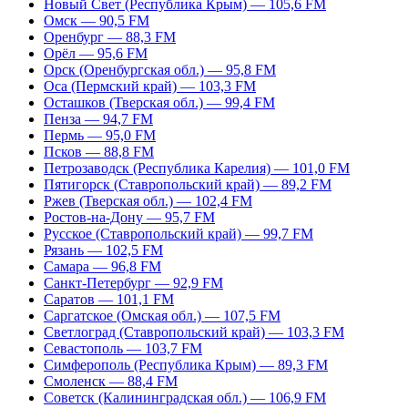
Новый Свет (Республика Крым) — 105,6 FM
Омск — 90,5 FM
Оренбург — 88,3 FM
Орёл — 95,6 FM
Орск (Оренбургская обл.) — 95,8 FM
Оса (Пермский край) — 103,3 FM
Осташков (Тверская обл.) — 99,4 FM
Пенза — 94,7 FM
Пермь — 95,0 FM
Псков — 88,8 FM
Петрозаводск (Республика Карелия) — 101,0 FM
Пятигорск (Ставропольский край) — 89,2 FM
Ржев (Тверская обл.) — 102,4 FM
Ростов-на-Дону — 95,7 FM
Русское (Ставропольский край) — 99,7 FM
Рязань — 102,5 FM
Самара — 96,8 FM
Санкт-Петербург — 92,9 FM
Саратов — 101,1 FM
Саргатское (Омская обл.) — 107,5 FM
Светлоград (Ставропольский край) — 103,3 FM
Севастополь — 103,7 FM
Симферополь (Республика Крым) — 89,3 FM
Смоленск — 88,4 FM
Советск (Калининградская обл.) — 106,9 FM