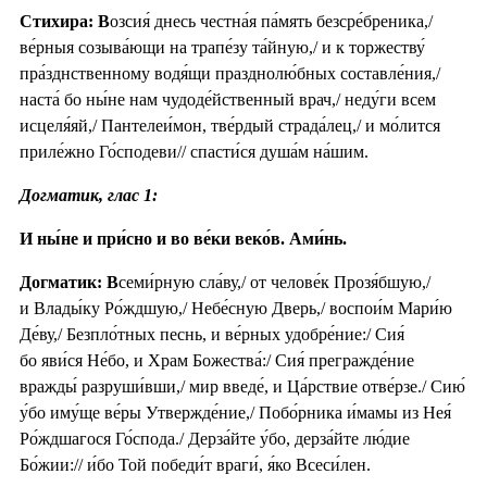
Стихира: В
озсия́ днесь честна́я па́мять безсре́бреника,/
ве́рныя созыва́ющи на трапе́зу та́йную,/ и к торжеству́
пра́зднственному водя́щи празднолю́бных составле́ния,/
наста́ бо ны́не нам чудоде́йственный врач,/ неду́ги всем
исцеля́яй,/ Пантелеи́мон, тве́рдый страда́лец,/ и мо́лится
приле́жно Го́сподеви// спасти́ся душа́м на́шим.
Догматик, глас 1:
И ны́не и при́сно и во ве́ки веко́в. Ами́нь.
Догматик: В
семи́рную сла́ву,/ от челове́к Прозя́бшую,/
и Влады́ку Ро́ждшую,/ Небе́сную Дверь,/ воспои́м Мари́ю
Де́ву,/ Безпло́тных песнь, и ве́рных удобре́ние:/ Сия́
бо яви́ся Не́бо, и Храм Божества́:/ Сия́ прегражде́ние
вражды́ разруши́вши,/ мир введе́, и Ца́рствие отве́рзе./ Сию́
у́бо иму́ще ве́ры Утвержде́ние,/ Побо́рника и́мамы из Нея́
Ро́ждшагося Го́спода./ Дерза́йте у́бо, дерза́йте лю́дие
Бо́жии:// и́бо Той победи́т враги́, я́ко Всеси́лен.