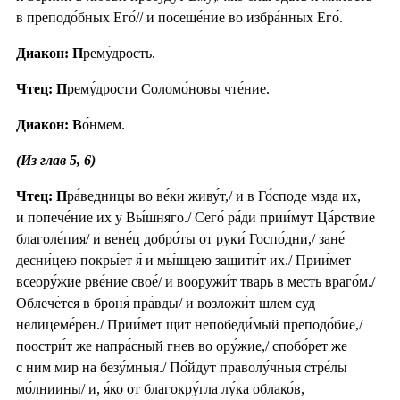
в преподо́бных Его́// и посеще́ние во избра́нных Его́.
Диакон: П
рему́дрость.
Чтец: П
рему́дрости Соломо́новы чте́ние.
Диакон: В
о́нмем.
(Из глав 5, 6)
Чтец: П
ра́ведницы во ве́ки живу́т,/ и в Го́споде мзда их,
и попече́ние их у Вы́шняго./ Сего́ ра́ди прии́мут Ца́рствие
благоле́пия/ и вене́ц добро́ты от руки́ Госпо́дни,/ зане́
десни́цею покры́ет я́ и мы́шцею защити́т их./ Прии́мет
всеору́жие рве́ние свое́/ и вооружи́т тварь в месть враго́м./
Облече́тся в броня́ пра́вды/ и возложи́т шлем суд
нелицеме́рен./ Прии́мет щит непобеди́мый преподо́бие,/
поостри́т же напра́сный гнев во ору́жие,/ спобо́рет же
с ним мир на безу́мныя./ По́йдут праволу́чныя стре́лы
мо́лниины/ и, я́ко от благокру́гла лу́ка облако́в,