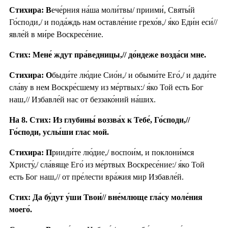
Стихира: В
ече́рния на́ша моли́твы/ приими́, Святы́й
Го́споди,/ и пода́ждь нам оставле́ние грехо́в,/ я́ко Еди́н еси́//
явле́й в ми́ре Воскресе́ние.
Стих: Мене́ ждут пра́ведницы,// до́ндеже возда́си мне.
Стихира: О
быди́те лю́дие Сио́н,/ и обыми́те Его́,/ и дади́те
сла́ву в нем Воскре́сшему из ме́ртвых:/ я́ко Той есть Бог
наш,// Избавле́й нас от беззако́ний на́ших.
На 8. Стих: Из глубины́ воззва́х к Тебе́, Го́споди,//
Го́споди, услы́ши глас мой.
Стихира: П
рииди́те лю́дие,/ воспои́м, и поклони́мся
Христу́,/ сла́вяще Его́ из ме́ртвых Воскресе́ние:/ я́ко Той
есть Бог наш,// от пре́лести вра́жия мир Избавле́й.
Стих: Да бу́дут у́ши Твои́// вне́млюще гла́су моле́ния
моего́.