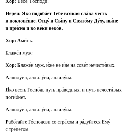
Хор: Т
ебе́, Го́споди.
Иерей: Я́ко подоба́ет Тебе́ вся́кая сла́ва честь
и поклоне́ние, Отцу́ и Сы́ну и Свято́му Ду́ху, ны́не
и при́сно и во ве́ки веко́в.
Хор: А
ми́нь.
Блаже́н муж:
Хор: Б
лаже́н муж, и́же не и́де на сове́т нечести́вых.
А
ллилу́иа, аллилу́иа, аллилу́иа.
Я́
ко весть Госпо́дь путь пра́ведных, и путь нечести́вых
поги́бнет.
А
ллилу́иа, аллилу́иа, аллилу́иа.
Р
або́тайте Го́сподеви со стра́хом и ра́дуйтеся Ему́
с тре́петом.