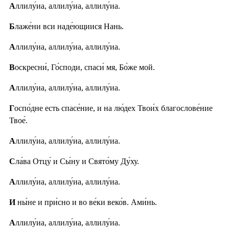
А
ллилу́иа, аллилу́иа, аллилу́иа.
Б
лаже́ни вси наде́ющиися Нань.
А
ллилу́иа, аллилу́иа, аллилу́иа.
В
оскресни́, Го́споди, спаси́ мя, Бо́же мой.
А
ллилу́иа, аллилу́иа, аллилу́иа.
Г
оспо́дне есть спасе́ние, и на лю́дех Твои́х благослове́ние
Твое́.
А
ллилу́иа, аллилу́иа, аллилу́иа.
С
ла́ва Отцу́ и Сы́ну и Свято́му Ду́ху.
А
ллилу́иа, аллилу́иа, аллилу́иа.
И
ны́не и при́сно и во ве́ки веко́в. Ами́нь.
А
ллилу́иа, аллилу́иа, аллилу́иа.