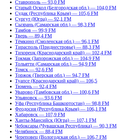
Ставрополь — 93,0 FM
Старый Оскол (Белгородская обл.) — 104,0 FM
Судак (Республика Крым) — 105,6 FM
Сургут (Югра) — 92,1 FM
Сызрань (Самарская обл.) — 98,3 FM
Тамбов — 99,9 FM
Тверь — 89,4 FM
Тёмкино (Смоленская обл.) — 96,1 FM
Тирасполь (Приднестровье) — 88,3 FM
Тихорецк (Краснодарский край) — 102,4 FM
Токмак (Запорожская обл.) — 104,9 FM
Тольятти (Самарская обл.) — 94,9 FM
Томск — 92,6 FM
Торжок (Тверская обл.) — 94,7 FM
Туапсе (Краснодарский край) — 106,5
Тюмень — 92,4 FM
Уварово (Тамбовская обл.) — 100,6 FM
Ульяновск — 93,6 FM
Уфа (Республика Башкортостан) — 98,8 FM
Феодосия (Республика Крым) — 106,1 FM
Хабаровск — 107,9 FM
Ханты-Мансийск (Югра) — 107,1 FM
Чебоксары (Чувашская Республика) — 90,3 FM
Челябинск — 88,4 FM
Череповец (Вологодская обл.) — 106,7 FM