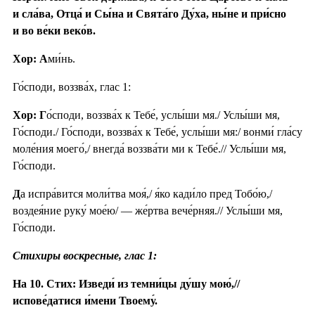
и сла́ва, Отца́ и Сы́на и Свята́го Ду́ха, ны́не и при́сно
и во ве́ки веко́в.
Хор: А
ми́нь.
Го́споди, воззва́х, глас 1:
Хор: Г
о́споди, воззва́х к Тебе́, услы́ши мя./ Услы́ши мя,
Го́споди./ Го́споди, воззва́х к Тебе́, услы́ши мя:/ вонми́ гла́су
моле́ния моего́,/ внегда́ воззва́ти ми к Тебе́.// Услы́ши мя,
Го́споди.
Д
а испра́вится моли́тва моя́,/ я́ко кади́ло пред Тобо́ю,/
воздея́ние руку́ мое́ю/ — же́ртва вече́рняя.// Услы́ши мя,
Го́споди.
Стихиры воскресные, глас 1:
На 10. Стих: Изведи́ из темни́цы ду́шу мою́,//
испове́датися и́мени Твоему́.