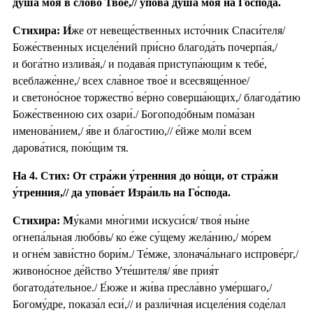
душа́ моя́ в сло́во Твое́,// упова́ душа́ моя́ на Го́спода.
Стихира:
И́
же от невеще́ственных исто́чник Спаси́теля/
Боже́ственных исцеле́ний при́сно благода́ть почерпа́я,/
и бога́тно излива́я,/ и подава́я приступа́ющим к тебе́,
всеблаже́нне,/ всех сла́вное твое́ и всесвяще́нное/
и светоно́сное торжество́ ве́рно соверша́ющих,/ благода́тию
Боже́ственною сих озари́./ Богоподо́бным пома́зан
именова́нием,/ я́ве и бла́гостию,// е́йже моли́ всем
дарова́тися, пою́щим тя.
На 4. Стих: От стра́жи у́тренния до но́щи, от стра́жи
у́тренния,// да упова́ет Изра́иль на Го́спода.
Стихира: М
у́ками мно́гими искуси́ся/ твоя́ ны́не
огнепа́льная любо́вь/ ко е́же су́щему жела́нию,/ мо́рем
и огне́м зави́стно бори́м./ Те́мже, злонача́льнаго испрове́рг,/
живоно́сное де́йство Уте́шителя/ я́ве прия́т
богатода́тельное./ Е́юже и жи́ва пресла́вно уме́ршаго,/
Богому́дре, показа́л еси́,// и разли́чная исцеле́ния соде́лал