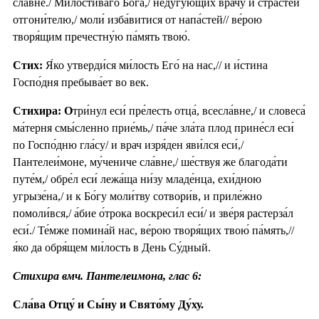
сла́вне./ Ми́лостиваго Бо́га,/ неду́гующих врачу́ и страсте́й
отгони́телю,/ моли́ изба́витися от напа́стей// ве́рою
творя́щим пречестну́ю па́мять твою́.
Стих:
Я́ко утверди́ся ми́лость Его́ на нас,// и и́стина
Госпо́дня пребыва́ет во век.
Стихира: О
три́нул еси́ пре́лесть отца́, всесла́вне,/ и словеса́
ма́терня смы́сленно прие́мь,/ па́че зла́та плод прине́сл еси́
по Госпо́дню гла́су/ и врач изря́ден яви́лся еси́,/
Пантелеи́моне, му́чениче сла́вне,/ ше́ствуя же благода́ти
путе́м,/ обре́л еси́ лежа́ща ни́зу младе́нца, ехи́дною
угрызе́на,/ и к Бо́гу моли́тву сотвори́в, и приле́жно
помоли́вся,/ а́бие о́трока воскреси́л еси́/ и зве́ря растерза́л
еси́./ Те́мже помина́й нас, ве́рою творя́щих твою́ па́мять,//
я́ко да обря́щем ми́лость в День Су́дный.
Стихира вмч. Пантелеимона, глас 6:
Сла́ва Отцу́ и Сы́ну и Свято́му Ду́ху.