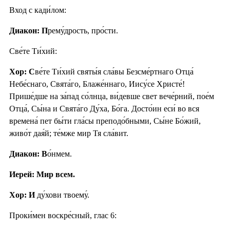
Вход с кади́лом:
Диакон: П
рему́дрость, про́сти.
Све́те Ти́хий:
Хор: С
ве́те Ти́хий святы́я сла́вы Безсме́ртнаго Отца́
Небе́снаго, Свята́го, Блаже́ннаго, Иису́се Христе́!
Прише́дше на за́пад со́лнца, ви́девше свет вече́рний, пое́м
Отца́, Сы́на и Свята́го Ду́ха, Бо́га. Досто́ин еси́ во вся
времена́ пет бы́ти гла́сы преподо́бными, Сы́не Бо́жий,
живо́т дая́й; те́мже мир Тя сла́вит.
Диакон: В
о́нмем.
Иерей: Мир всем.
Хор: И
ду́хови твоему́.
Проки́мен воскре́сный, глас 6: