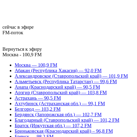
сейчас в эфире
FM-поток
Вернуться к эфиру
Москва - 100,9 FM
Москва — 100,9 FM
Абакан (Республика Хакасия) — 92,0 FM
Александровское (Ставропольский край) — 101,9 FM
Альметьевск (Республика Татарстан) — 99,6 FM
Анапа (Краснодарский край) — 90,5 FM
Арзгир (Ставропольский край) — 103,8 FM
Астрахань — 90,5 FM
Ахтубинск (Астраханская обл.) — 99,1 FM
Белгород — 103,2 FM
Бердянск (Запорожская обл.) — 102,7 FM
Благодарный (Ставропольский край) — 101,2 FM
Братск (Иркутская обл.) — 107,2 FM
Бриньковская (Краснодарский край) – 96,8 FM
Брянск — 98,2 FM