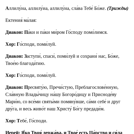
А
ллилу́иа, аллилу́иа, аллилу́иа, сла́ва Тебе́ Бо́же.
(Трижды)
Ектения́ ма́лая:
Диакон: П
а́ки и па́ки ми́ром Го́споду помо́лимся.
Хор: Г
о́споди, поми́луй.
Диакон: З
аступи́, спаси́, поми́луй и сохрани́ нас, Бо́же,
Твое́ю благода́тию.
Хор: Г
о́споди, поми́луй.
Диакон: П
ресвяту́ю, Пречи́стую, Преблагослове́нную,
Сла́вную Влады́чицу на́шу Богоро́дицу и Присноде́ву
Мари́ю, со все́ми святы́ми помяну́вше, са́ми себе́ и друг
дру́га, и весь живо́т наш Христу́ Бо́гу предади́м.
Хор: Т
ебе́, Го́споди.
Иерей: Я́ко Твоя́ держа́ва, и Твое́ есть Ца́рство и си́ла