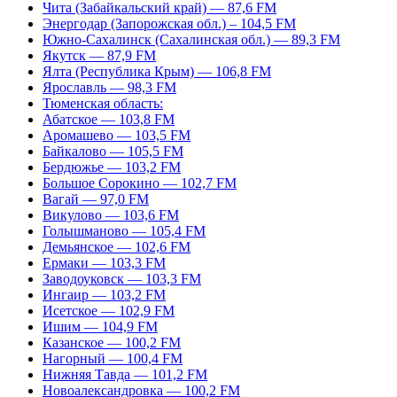
Чита (Забайкальский край) — 87,6 FM
Энергодар (Запорожская обл.) – 104,5 FM
Южно-Сахалинск (Сахалинская обл.) — 89,3 FM
Якутск — 87,9 FM
Ялта (Республика Крым) — 106,8 FM
Ярославль — 98,3 FM
Тюменская область:
Абатское — 103,8 FM
Аромашево — 103,5 FM
Байкалово — 105,5 FM
Бердюжье — 103,2 FM
Большое Сорокино — 102,7 FM
Вагай — 97,0 FM
Викулово — 103,6 FM
Голышманово — 105,4 FM
Демьянское — 102,6 FM
Ермаки — 103,3 FM
Заводоуковск — 103,3 FM
Ингаир — 103,2 FM
Исетское — 102,9 FM
Ишим — 104,9 FM
Казанское — 100,2 FM
Нагорный — 100,4 FM
Нижняя Тавда — 101,2 FM
Новоалександровка — 100,2 FM