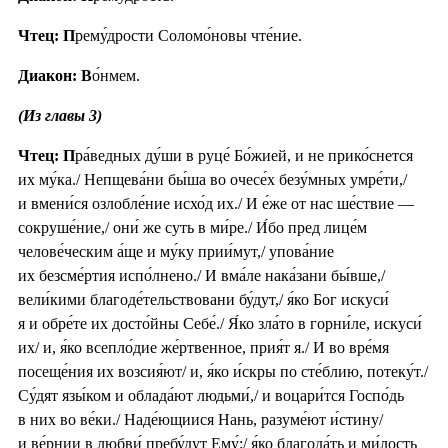
Чтец: П
рему́дрости Соломо́новы чте́ние.
Диакон: В
о́нмем.
(Из главы 3)
Чтец: П
ра́ведных ду́ши в руце́ Бо́жией, и не прико́снется
их му́ка./ Непщева́ни бы́ша во очесе́х безу́мных умре́ти,/
и вмени́ся озлобле́ние исхо́д их./ И е́же от нас ше́ствие —
сокруше́ние,/ они́ же суть в ми́ре./ И́бо пред лице́м
челове́ческим а́ще и му́ку прии́мут,/ упова́ние
их безсме́ртия испо́лнено./ И вма́ле нака́зани бы́вше,/
вели́кими благоде́тельствовани бу́дут,/ я́ко Бог искуси́
я и обре́те их досто́йны Себе́./ Я́ко зла́то в горни́ле, искуси́
их/ и, я́ко всепло́дие же́ртвенное, прия́т я./ И во вре́мя
посеще́ния их возсия́ют/ и, я́ко и́скры по сте́блию, потеку́т./
Су́дят язы́ком и облада́ют людьми́,/ и воцари́тся Госпо́дь
в них во ве́ки./ Наде́ющиися Нань, разуме́ют и́стину/
и ве́рнии в любви́ пребу́дут Ему́;/ я́ко благода́ть и ми́лость