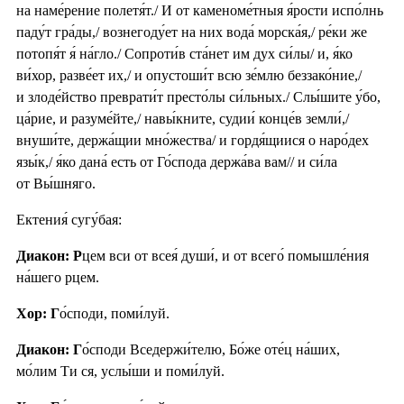
на наме́рение полетя́т./ И от каменоме́тныя я́рости испо́лнь
паду́т гра́ды,/ вознегоду́ет на них вода́ морска́я,/ ре́ки же
потопя́т я́ на́гло./ Сопроти́в ста́нет им дух си́лы/ и, я́ко
ви́хор, разве́ет их,/ и опустоши́т всю зе́млю беззако́ние,/
и злоде́йство преврати́т престо́лы си́льных./ Слы́шите у́бо,
ца́рие, и разуме́йте,/ навы́кните, судии́ конце́в земли́,/
внуши́те, держа́щии мно́жества/ и гордя́щиися о наро́дех
язы́к,/ я́ко дана́ есть от Го́спода держа́ва вам// и си́ла
от Вы́шняго.
Ектения́ сугу́бая:
Диакон: Р
цем вси от всея́ души́, и от всего́ помышле́ния
на́шего рцем.
Хор: Г
о́споди, поми́луй.
Диакон: Г
о́споди Вседержи́телю, Бо́же оте́ц на́ших,
мо́лим Ти ся, услы́ши и поми́луй.