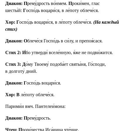
Диакон: П
рему́дрость во́нмем.
П
роки́мен, глас
шесты́й:
Г
оспо́дь воцари́ся, в ле́поту облече́ся.
Хор: Г
оспо́дь воцари́ся, в ле́поту облече́ся.
(На каждый
стих)
Диакон: О
блече́ся Госпо́дь в си́лу, и препоя́сася.
Стих 2:
И́
бо утверди́ вселе́нную, я́же не подви́жится.
Стих 3:
Д
о́му Твоему́ подоба́ет святы́ня, Го́споди,
в долготу́ дний.
Диакон: Г
оспо́дь воцари́ся.
Хор: В
ле́поту облече́ся.
Парими́и вмч. Пантелеи́мона:
Диакон: П
рему́дрость.
Чтец: П
роро́чества Иса́иина чте́ние.