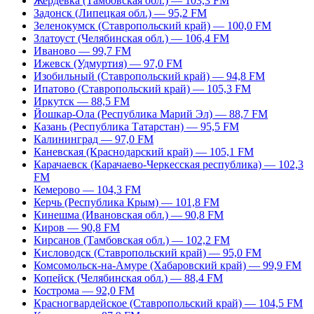
Жердевка (Тамбовская обл.) — 103,3 FM
Задонск (Липецкая обл.) — 95,2 FM
Зеленокумск (Ставропольский край) — 100,0 FM
Златоуст (Челябинская обл.) — 106,4 FM
Иваново — 99,7 FM
Ижевск (Удмуртия) — 97,0 FM
Изобильный (Ставропольский край) — 94,8 FM
Ипатово (Ставропольский край) — 105,3 FM
Иркутск — 88,5 FM
Йошкар-Ола (Республика Марий Эл) — 88,7 FM
Казань (Республика Татарстан) — 95,5 FM
Калининград — 97,0 FM
Каневская (Краснодарский край) — 105,1 FM
Карачаевск (Карачаево-Черкесская республика) — 102,3
FM
Кемерово — 104,3 FM
Керчь (Республика Крым) — 101,8 FM
Кинешма (Ивановская обл.) — 90,8 FM
Киров — 90,8 FM
Кирсанов (Тамбовская обл.) — 102,2 FM
Кисловодск (Ставропольский край) — 95,0 FM
Комсомольск-на-Амуре (Хабаровский край) — 99,9 FM
Копейск (Челябинская обл.) — 88,4 FM
Кострома — 92,0 FM
Красногвардейское (Ставропольский край) — 104,5 FM