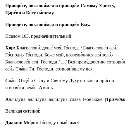
Прииди́те, поклони́мся и припаде́м Самому́ Христу́,
Царе́ви и Бо́гу на́шему.
Прииди́те, поклони́мся и припаде́м Ему́.
Псало́м 103, предначина́тельный:
Хор: Б
лагослови́, душе́ моя́, Го́спода./ Благослове́н еси́,
Го́споди./ Го́споди, Бо́же мой, возвели́чился еси́ зело́./
Благослове́н еси́, Го́споди./ ... / Вся прему́дростию сотвори́л
еси́./ Сла́ва Ти, Го́споди, сотвори́вшему вся.
С
ла́ва Отцу́ и Сы́ну и Свято́му Ду́ху и ны́не и при́сно
и во ве́ки веко́в.
А
ми́нь.
А
ллилу́иа, аллилу́иа, аллилу́иа, сла́ва Тебе́ Бо́же.
(Трижды)
Вели́кая ектения́:
Диакон: М
и́ром Го́споду помо́лимся.