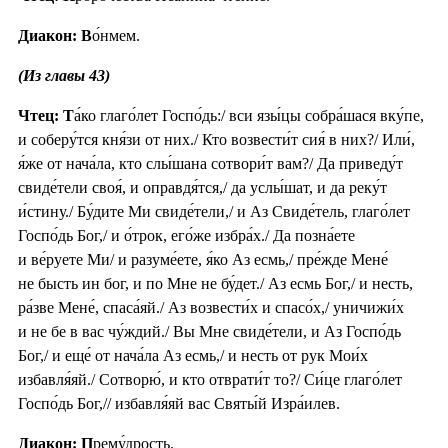
Диакон: В
о́нмем.
(Из главы 43)
Чтец: Т
а́ко глаго́лет Госпо́дь:/ вси язы́цы собра́шася вку́пе,
и соберу́тся кня́зи от них./ Кто возвести́т сия́ в них?/ Или́,
я́же от нача́ла, кто слы́шана сотвори́т вам?/ Да приведу́т
свиде́тели своя́, и оправдя́тся,/ да услы́шат, и да реку́т
и́стину./ Бу́дите Ми свиде́тели,/ и Аз Свиде́тель, глаго́лет
Госпо́дь Бог,/ и о́трок, его́же избра́х./ Да позна́ете
и ве́руете Ми/ и разуме́ете, я́ко Аз есмь,/ пре́жде Мене́
не бысть ин бог, и по Мне не бу́дет./ Аз есмь Бог,/ и несть,
ра́зве Мене́, спаса́яй./ Аз возвести́х и спасо́х,/ уничижи́х
и не бе в вас чу́ждий./ Вы Мне свиде́тели, и Аз Госпо́дь
Бог,/ и еще́ от нача́ла Аз есмь,/ и несть от рук Мои́х
избавля́яй./ Сотворю́, и кто отврати́т то?/ Си́це глаго́лет
Госпо́дь Бог,// избавля́яй вас Святы́й Изра́илев.
Диакон: П
рему́дрость.