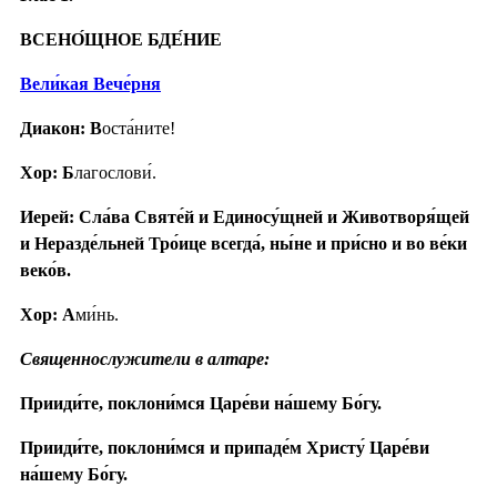
ВСЕНО́ЩНОЕ БДЕ́НИЕ
Вели́кая Вече́рня
Диакон: В
оста́ните!
Хор: Б
лагослови́.
Иерей: Сла́ва Святе́й и Единосу́щней и Животворя́щей
и Неразде́льней Тро́ице всегда́, ны́не и при́сно и во ве́ки
веко́в.
Хор: А
ми́нь.
Священнослужители в алтаре:
Прииди́те, поклони́мся Царе́ви на́шему Бо́гу.
Прииди́те, поклони́мся и припаде́м Христу́ Царе́ви
на́шему Бо́гу.