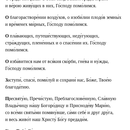
и ве́рою живу́щих в них, Го́споду помо́лимся.
О
благорастворе́нии возду́хов, о изоби́лии плодо́в земны́х
и вре́менех ми́рных, Го́споду помо́лимся.
О
пла́вающих, путеше́ствующих, неду́гующих,
стра́ждущих, плене́нных и о спасе́нии их. Го́споду
помо́лимся.
О
изба́витися нам от вся́кия ско́рби, гне́ва и ну́жды,
Го́споду помо́лимся.
З
аступи́, спаси́, поми́луй и сохрани́ нас, Бо́же, Твое́ю
благода́тию.
П
ресвяту́ю, Пречи́стую, Преблагослове́нную, Сла́вную
Влады́чицу на́шу Богоро́дицу и Присноде́ву Мари́ю,
со все́ми святы́ми помяну́вше, са́ми себе́ и друг дру́га,
и весь живо́т наш Христу́ Бо́гу предади́м.