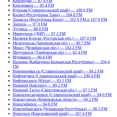
Краснодар — 87,9 FM
Красноярск — 95,4 FM
Курская (Ставропольский край) — 100,0 FM
Кызыл (Республика Тыва) — 104,8 FM
Лимасол (Республика Кипр) — 102,9 FM и 107,9 FM
Липецк — 97,9 FM
Луганск — 88,8 FM
Мариуполь (ДНР) — 97,2 FM
Матвеев Курган (Ростовская обл.) — 107,0 FM
Мелитополь (Запорожская обл.) — 96,7 FM
Миасс (Челябинская обл.) — 102,2 FM
Мичуринск (Тамбовская обл.) — 92,4 FM
Мурманск — 90,4 FM
Нальчик (Кабардино-Балкарская Республика) — 104,4
FM
Невинномысск (Ставропольский край) — 94,2 FM
Нефтекумск (Ставропольский край) — 100,4 FM
Нефтеюганск (Югра) — 92,1 FM
Нижний Новгород — 89,2 FM
Нижний Тагил (Свердловская обл.) — 97,1 FM
Новоалександровск (Ставропольский край) — 94,0 FM
Новокузнецк (Кемеровская область) — 94,2 FM
Новосибирск — 94,6 FM
Новочебоксарск (Чувашская Республика) — 90,3 FM
Норильск (Красноярский край) — 107,4 FM