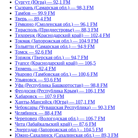
Сургут (Югра) — 92,1 FM
Сызрань (Самарская обл.) — 98,3 FM
Тамбов — 99,9 FM
Тверь — 89,4 FM
Тёмкино (Смоленская обл.) — 96,1 FM
Тирасполь (Приднестровье) — 88,3 FM
Тихорецк (Краснодарский край) — 102,4 FM
Токмак (Запорожская обл.) — 104,9 FM
Тольятти (Самарская обл.) — 94,9 FM
Томск — 92,6 FM
Торжок (Тверская обл.) — 94,7 FM
Туапсе (Краснодарский край) — 106,5
Тюмень — 92,4 FM
Уварово (Тамбовская обл.) — 100,6 FM
Ульяновск — 93,6 FM
Уфа (Республика Башкортостан) — 98,8 FM
Феодосия (Республика Крым) — 106,1 FM
Хабаровск — 107,9 FM
Ханты-Мансийск (Югра) — 107,1 FM
Чебоксары (Чувашская Республика) — 90,3 FM
Челябинск — 88,4 FM
Череповец (Вологодская обл.) — 106,7 FM
Чита (Забайкальский край) — 87,6 FM
Энергодар (Запорожская обл.) – 104,5 FM
Южно-Сахалинск (Сахалинская обл.) — 89,3 FM