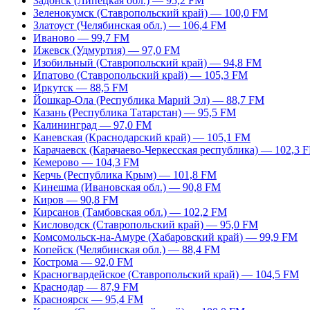
Задонск (Липецкая обл.) — 95,2 FM
Зеленокумск (Ставропольский край) — 100,0 FM
Златоуст (Челябинская обл.) — 106,4 FM
Иваново — 99,7 FM
Ижевск (Удмуртия) — 97,0 FM
Изобильный (Ставропольский край) — 94,8 FM
Ипатово (Ставропольский край) — 105,3 FM
Иркутск — 88,5 FM
Йошкар-Ола (Республика Марий Эл) — 88,7 FM
Казань (Республика Татарстан) — 95,5 FM
Калининград — 97,0 FM
Каневская (Краснодарский край) — 105,1 FM
Карачаевск (Карачаево-Черкесская республика) — 102,3 
Кемерово — 104,3 FM
Керчь (Республика Крым) — 101,8 FM
Кинешма (Ивановская обл.) — 90,8 FM
Киров — 90,8 FM
Кирсанов (Тамбовская обл.) — 102,2 FM
Кисловодск (Ставропольский край) — 95,0 FM
Комсомольск-на-Амуре (Хабаровский край) — 99,9 FM
Копейск (Челябинская обл.) — 88,4 FM
Кострома — 92,0 FM
Красногвардейское (Ставропольский край) — 104,5 FM
Краснодар — 87,9 FM
Красноярск — 95,4 FM