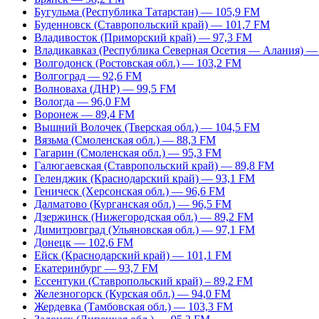
Бугульма (Республика Татарстан) — 105,9 FM
Буденновск (Ставропольский край) — 101,7 FM
Владивосток (Приморский край) — 97,3 FM
Владикавказ (Республика Северная Осетия — Алания) —
Волгодонск (Ростовская обл.) — 103,2 FM
Волгоград — 92,6 FM
Волноваха (ДНР) — 99,5 FM
Вологда — 96,0 FM
Воронеж — 89,4 FM
Вышний Волочек (Тверская обл.) — 104,5 FM
Вязьма (Смоленская обл.) — 88,3 FM
Гагарин (Смоленская обл.) — 95,3 FM
Галюгаевская (Ставропольский край) — 89,8 FM
Геленджик (Краснодарский край) — 93,1 FM
Геническ (Херсонская обл.) — 96,6 FM
Далматово (Курганская обл.) — 96,5 FM
Дзержинск (Нижегородская обл.) — 89,2 FM
Димитровград (Ульяновская обл.) — 97,1 FM
Донецк — 102,6 FM
Ейск (Краснодарский край) — 101,1 FM
Екатеринбург — 93,7 FM
Ессентуки (Ставропольский край) – 89,2 FM
Железногорск (Курская обл.) — 94,0 FM
Жердевка (Тамбовская обл.) — 103,3 FM