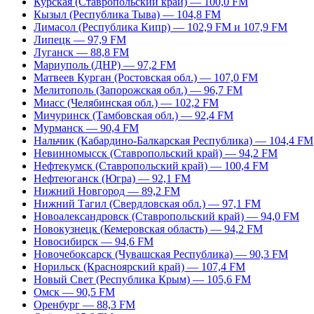
Курская (Ставропольский край) — 100,0 FM
Кызыл (Республика Тыва) — 104,8 FM
Лимасол (Республика Кипр) — 102,9 FM и 107,9 FM
Липецк — 97,9 FM
Луганск — 88,8 FM
Мариуполь (ДНР) — 97,2 FM
Матвеев Курган (Ростовская обл.) — 107,0 FM
Мелитополь (Запорожская обл.) — 96,7 FM
Миасс (Челябинская обл.) — 102,2 FM
Мичуринск (Тамбовская обл.) — 92,4 FM
Мурманск — 90,4 FM
Нальчик (Кабардино-Балкарская Республика) — 104,4 FM
Невинномысск (Ставропольский край) — 94,2 FM
Нефтекумск (Ставропольский край) — 100,4 FM
Нефтеюганск (Югра) — 92,1 FM
Нижний Новгород — 89,2 FM
Нижний Тагил (Свердловская обл.) — 97,1 FM
Новоалександровск (Ставропольский край) — 94,0 FM
Новокузнецк (Кемеровская область) — 94,2 FM
Новосибирск — 94,6 FM
Новочебоксарск (Чувашская Республика) — 90,3 FM
Норильск (Красноярский край) — 107,4 FM
Новый Свет (Республика Крым) — 105,6 FM
Омск — 90,5 FM
Оренбург — 88,3 FM