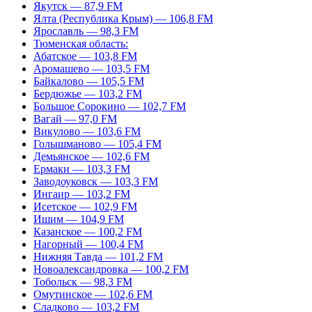
Якутск — 87,9 FM
Ялта (Республика Крым) — 106,8 FM
Ярославль — 98,3 FM
Тюменская область:
Абатское — 103,8 FM
Аромашево — 103,5 FM
Байкалово — 105,5 FM
Бердюжье — 103,2 FM
Большое Сорокино — 102,7 FM
Вагай — 97,0 FM
Викулово — 103,6 FM
Голышманово — 105,4 FM
Демьянское — 102,6 FM
Ермаки — 103,3 FM
Заводоуковск — 103,3 FM
Ингаир — 103,2 FM
Исетское — 102,9 FM
Ишим — 104,9 FM
Казанское — 100,2 FM
Нагорный — 100,4 FM
Нижняя Тавда — 101,2 FM
Новоалександровка — 100,2 FM
Тобольск — 98,3 FM
Омутинское — 102,6 FM
Сладково — 103,2 FM