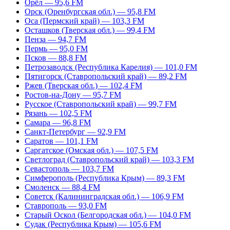
Орёл — 95,6 FM
Орск (Оренбургская обл.) — 95,8 FM
Оса (Пермский край) — 103,3 FM
Осташков (Тверская обл.) — 99,4 FM
Пенза — 94,7 FM
Пермь — 95,0 FM
Псков — 88,8 FM
Петрозаводск (Республика Карелия) — 101,0 FM
Пятигорск (Ставропольский край) — 89,2 FM
Ржев (Тверская обл.) — 102,4 FM
Ростов-на-Дону — 95,7 FM
Русское (Ставропольский край) — 99,7 FM
Рязань — 102,5 FM
Самара — 96,8 FM
Санкт-Петербург — 92,9 FM
Саратов — 101,1 FM
Саргатское (Омская обл.) — 107,5 FM
Светлоград (Ставропольский край) — 103,3 FM
Севастополь — 103,7 FM
Симферополь (Республика Крым) — 89,3 FM
Смоленск — 88,4 FM
Советск (Калининградская обл.) — 106,9 FM
Ставрополь — 93,0 FM
Старый Оскол (Белгородская обл.) — 104,0 FM
Судак (Республика Крым) — 105,6 FM