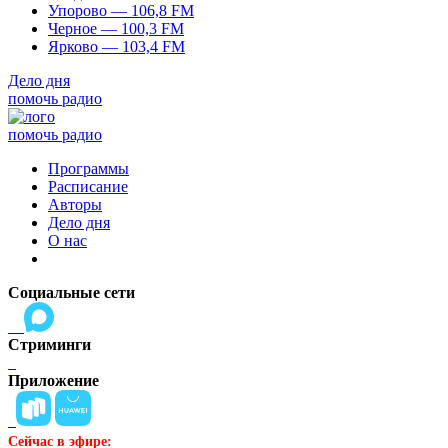
Упорово — 106,8 FM
Черное — 100,3 FM
Ярково — 103,4 FM
Дело дня
помочь радио
помочь радио
Программы
Расписание
Авторы
Дело дня
О нас
Социальные сети
Стриминги
Приложение
Сейчас в эфире: