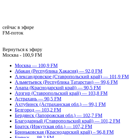
сейчас в эфире
FM-поток
Вернуться к эфиру
Москва - 100,9 FM
Москва — 100,9 FM
Абакан (Республика Хакасия) — 92,0 FM
Александровское (Ставропольский край) — 101,9 FM
Альметьевск (Республика Татарстан) — 99,6 FM
Анапа (Краснодарский край) — 90,5 FM
Арзгир (Ставропольский край) — 103,8 FM
Астрахань — 90,5 FM
Ахтубинск (Астраханская обл.) — 99,1 FM
Белгород — 103,2 FM
Бердянск (Запорожская обл.) — 102,7 FM
Благодарный (Ставропольский край) — 101,2 FM
Братск (Иркутская обл.) — 107,2 FM
Бриньковская (Краснодарский край) – 96,8 FM
Брянск — 98,2 FM