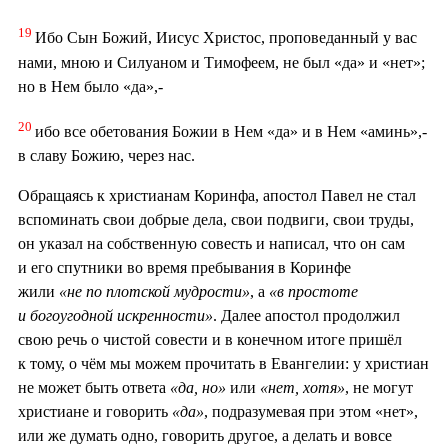
19
Ибо Сын Божий, Иисус Христос, проповеданный у вас
нами, мною и Силуаном и Тимофеем, не был «да» и «нет»;
но в Нем было «да»,-
20
ибо все обетования Божии в Нем «да» и в Нем «аминь»,-
в славу Божию, через нас.
Обращаясь к христианам Коринфа, апостол Павел не стал
вспоминать свои добрые дела, свои подвиги, свои труды,
он указал на собственную совесть и написал, что он сам
и его спутники во время пребывания в Коринфе
жили
«не по плотской мудрости»
, а
«в простоте
и богоугодной искренности»
. Далее апостол продолжил
свою речь о чистой совести и в конечном итоге пришёл
к тому, о чём мы можем прочитать в Евангелии: у христиан
не может быть ответа
«да, но»
или
«нет, хотя»
, не могут
христиане и говорить
«да»
, подразумевая при этом «нет»,
или же думать одно, говорить другое, а делать и вовсе