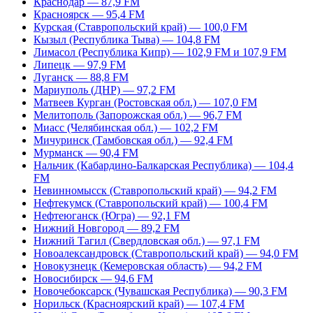
Краснодар — 87,9 FM
Красноярск — 95,4 FM
Курская (Ставропольский край) — 100,0 FM
Кызыл (Республика Тыва) — 104,8 FM
Лимасол (Республика Кипр) — 102,9 FM и 107,9 FM
Липецк — 97,9 FM
Луганск — 88,8 FM
Мариуполь (ДНР) — 97,2 FM
Матвеев Курган (Ростовская обл.) — 107,0 FM
Мелитополь (Запорожская обл.) — 96,7 FM
Миасс (Челябинская обл.) — 102,2 FM
Мичуринск (Тамбовская обл.) — 92,4 FM
Мурманск — 90,4 FM
Нальчик (Кабардино-Балкарская Республика) — 104,4
FM
Невинномысск (Ставропольский край) — 94,2 FM
Нефтекумск (Ставропольский край) — 100,4 FM
Нефтеюганск (Югра) — 92,1 FM
Нижний Новгород — 89,2 FM
Нижний Тагил (Свердловская обл.) — 97,1 FM
Новоалександровск (Ставропольский край) — 94,0 FM
Новокузнецк (Кемеровская область) — 94,2 FM
Новосибирск — 94,6 FM
Новочебоксарск (Чувашская Республика) — 90,3 FM
Норильск (Красноярский край) — 107,4 FM