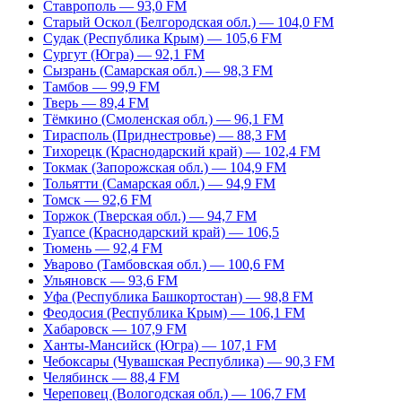
Ставрополь — 93,0 FM
Старый Оскол (Белгородская обл.) — 104,0 FM
Судак (Республика Крым) — 105,6 FM
Сургут (Югра) — 92,1 FM
Сызрань (Самарская обл.) — 98,3 FM
Тамбов — 99,9 FM
Тверь — 89,4 FM
Тёмкино (Смоленская обл.) — 96,1 FM
Тирасполь (Приднестровье) — 88,3 FM
Тихорецк (Краснодарский край) — 102,4 FM
Токмак (Запорожская обл.) — 104,9 FM
Тольятти (Самарская обл.) — 94,9 FM
Томск — 92,6 FM
Торжок (Тверская обл.) — 94,7 FM
Туапсе (Краснодарский край) — 106,5
Тюмень — 92,4 FM
Уварово (Тамбовская обл.) — 100,6 FM
Ульяновск — 93,6 FM
Уфа (Республика Башкортостан) — 98,8 FM
Феодосия (Республика Крым) — 106,1 FM
Хабаровск — 107,9 FM
Ханты-Мансийск (Югра) — 107,1 FM
Чебоксары (Чувашская Республика) — 90,3 FM
Челябинск — 88,4 FM
Череповец (Вологодская обл.) — 106,7 FM