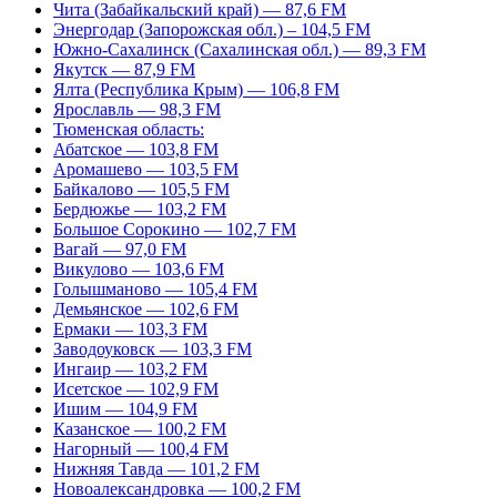
Чита (Забайкальский край) — 87,6 FM
Энергодар (Запорожская обл.) – 104,5 FM
Южно-Сахалинск (Сахалинская обл.) — 89,3 FM
Якутск — 87,9 FM
Ялта (Республика Крым) — 106,8 FM
Ярославль — 98,3 FM
Тюменская область:
Абатское — 103,8 FM
Аромашево — 103,5 FM
Байкалово — 105,5 FM
Бердюжье — 103,2 FM
Большое Сорокино — 102,7 FM
Вагай — 97,0 FM
Викулово — 103,6 FM
Голышманово — 105,4 FM
Демьянское — 102,6 FM
Ермаки — 103,3 FM
Заводоуковск — 103,3 FM
Ингаир — 103,2 FM
Исетское — 102,9 FM
Ишим — 104,9 FM
Казанское — 100,2 FM
Нагорный — 100,4 FM
Нижняя Тавда — 101,2 FM
Новоалександровка — 100,2 FM