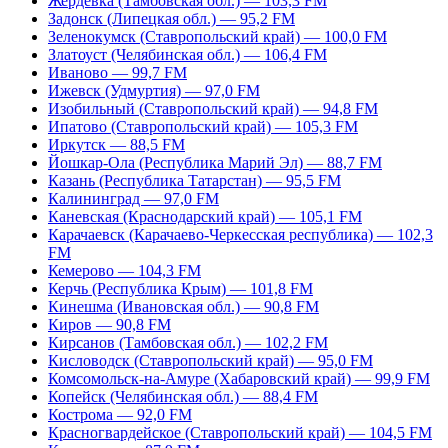
Жердевка (Тамбовская обл.) — 103,3 FM
Задонск (Липецкая обл.) — 95,2 FM
Зеленокумск (Ставропольский край) — 100,0 FM
Златоуст (Челябинская обл.) — 106,4 FM
Иваново — 99,7 FM
Ижевск (Удмуртия) — 97,0 FM
Изобильный (Ставропольский край) — 94,8 FM
Ипатово (Ставропольский край) — 105,3 FM
Иркутск — 88,5 FM
Йошкар-Ола (Республика Марий Эл) — 88,7 FM
Казань (Республика Татарстан) — 95,5 FM
Калининград — 97,0 FM
Каневская (Краснодарский край) — 105,1 FM
Карачаевск (Карачаево-Черкесская республика) — 102,3
FM
Кемерово — 104,3 FM
Керчь (Республика Крым) — 101,8 FM
Кинешма (Ивановская обл.) — 90,8 FM
Киров — 90,8 FM
Кирсанов (Тамбовская обл.) — 102,2 FM
Кисловодск (Ставропольский край) — 95,0 FM
Комсомольск-на-Амуре (Хабаровский край) — 99,9 FM
Копейск (Челябинская обл.) — 88,4 FM
Кострома — 92,0 FM
Красногвардейское (Ставропольский край) — 104,5 FM