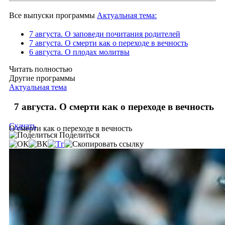
Все выпуски программы
Актуальная тема:
7 августа. О заповеди почитания родителей
7 августа. О смерти как о переходе в вечность
6 августа. О плодах молитвы
Читать полностью
Другие программы
Актуальная тема
7 августа. О смерти как о переходе в вечность
Скачать
О смерти как о переходе в вечность
Поделиться