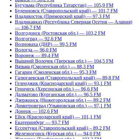
Бугульма (Республика Татарстан) — 105,9 FM
Буденновск (Ставропольский край) — 101,7 FM
Владивосток (Приморский край) — 97,3 FM
Владикавказ (Республика Северная Осетия — Алания)
— 106,7 FM
Волгодонск (Ростовская обл.) — 103,2 FM
Волгоград — 92,6 FM
Волноваха (ДНР) — 99,5 FM
Вологда — 96,0 FM
Воронеж — 89,4 FM
Вышний Волочек (Тверская обл.) — 104,5 FM
Вязьма (Смоленская обл.) — 88,3 FM
Гагарин (Смоленская обл.) — 95,3 FM
Галюгаевская (Ставропольский край) — 89,8 FM
Геленджик (Краснодарский край) — 93,1 FM
Геническ (Херсонская обл.) — 96,6 FM
Далматово (Курганская обл.) — 96,5 FM
Дзержинск (Нижегородская обл.) — 89,2 FM
Димитровград (Ульяновская обл.) — 97,1 FM
Донецк — 102,6 FM
Ейск (Краснодарский край) — 101,1 FM
Екатеринбург — 93,7 FM
Ессентуки (Ставропольский край) – 89,2 FM
Железногорск (Курская обл.) — 94,0 FM