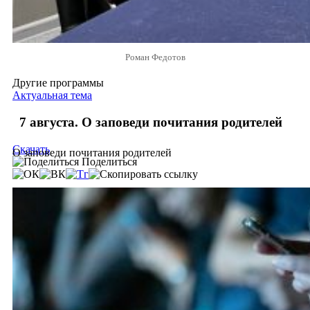
Роман Федотов
Другие программы
Актуальная тема
7 августа. О заповеди почитания родителей
Скачать
О заповеди почитания родителей
Поделиться