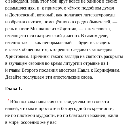
с выводами, ведь этот мой друг вовсе не одинок в своих
размышлениях, и, к примеру, о чём-то подобном думал
и Достоевский, который, как полагают литературоведы,
изобразил святого, помещённого в среду обывателей, —
речь о князе Мышкине из «Идиота», — как человека,
имеющего психиатрический диагноз. В самом деле,
именно так — как ненормальный — будет выглядеть
в глазах общества тот, кто решит следовать заповедям
Христовым. Причины такого взгляда на святость раскрыты
в звучащем сегодня во время литургии отрывке из 1-
й главы Второго послания апостола Павла к Коринфянам.
Давайте послушаем эти апостольские слова.
Глава 1.
12
Ибо похвала наша сия есть свидетельство совести
нашей, что мы в простоте и богоугодной искренности,
не по плотской мудрости, но по благодати Божией, жили
в мире, особенно же у вас.