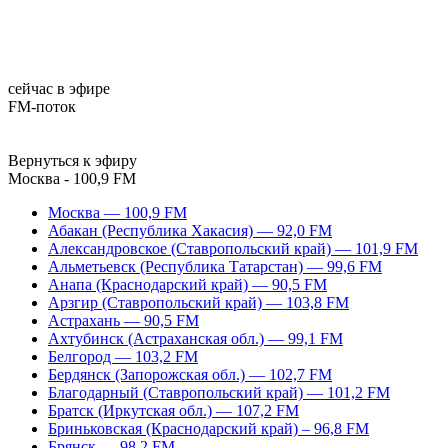
сейчас в эфире
FM-поток
Вернуться к эфиру
Москва - 100,9 FM
Москва — 100,9 FM
Абакан (Республика Хакасия) — 92,0 FM
Александровское (Ставропольский край) — 101,9 FM
Альметьевск (Республика Татарстан) — 99,6 FM
Анапа (Краснодарский край) — 90,5 FM
Арзгир (Ставропольский край) — 103,8 FM
Астрахань — 90,5 FM
Ахтубинск (Астраханская обл.) — 99,1 FM
Белгород — 103,2 FM
Бердянск (Запорожская обл.) — 102,7 FM
Благодарный (Ставропольский край) — 101,2 FM
Братск (Иркутская обл.) — 107,2 FM
Бриньковская (Краснодарский край) – 96,8 FM
Брянск — 98,2 FM