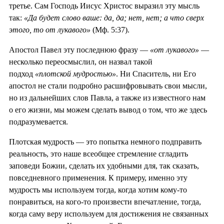
третье. Сам Господь Иисус Христос выразил эту мысль
так:
«Да будет слово ваше: да, да; нет, нет; а что сверх
этого, то от лукавого»
(Мф. 5:37).
Апостол Павел эту последнюю фразу —
«от лукавого»
—
несколько переосмыслил, он назвал такой
подход
«плотской мудростью»
. Ни Спаситель, ни Его
апостол не стали подробно расшифровывать свои мысли,
но из дальнейших слов Павла, а также из известного нам
о его жизни, мы можем сделать вывод о том, что же здесь
подразумевается.
Плотская мудрость — это попытка немного подправить
реальность, это наше всеобщее стремление сгладить
заповеди Божии, сделать их удобными для, так сказать,
повседневного применения. К примеру, именно эту
мудрость мы используем тогда, когда хотим кому-то
понравиться, на кого-то произвести впечатление, тогда,
когда саму веру используем для достижения не связанных