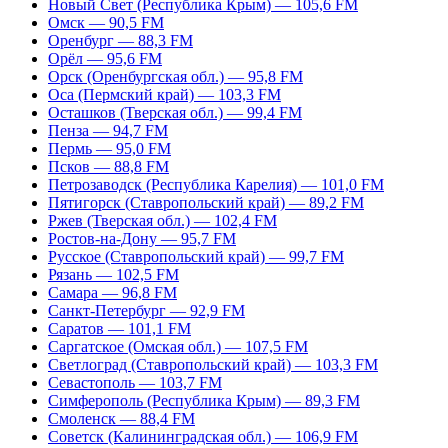
Новый Свет (Республика Крым) — 105,6 FM
Омск — 90,5 FM
Оренбург — 88,3 FM
Орёл — 95,6 FM
Орск (Оренбургская обл.) — 95,8 FM
Оса (Пермский край) — 103,3 FM
Осташков (Тверская обл.) — 99,4 FM
Пенза — 94,7 FM
Пермь — 95,0 FM
Псков — 88,8 FM
Петрозаводск (Республика Карелия) — 101,0 FM
Пятигорск (Ставропольский край) — 89,2 FM
Ржев (Тверская обл.) — 102,4 FM
Ростов-на-Дону — 95,7 FM
Русское (Ставропольский край) — 99,7 FM
Рязань — 102,5 FM
Самара — 96,8 FM
Санкт-Петербург — 92,9 FM
Саратов — 101,1 FM
Саргатское (Омская обл.) — 107,5 FM
Светлоград (Ставропольский край) — 103,3 FM
Севастополь — 103,7 FM
Симферополь (Республика Крым) — 89,3 FM
Смоленск — 88,4 FM
Советск (Калининградская обл.) — 106,9 FM