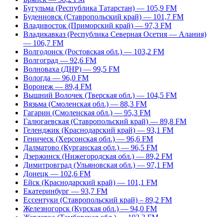
Бугульма (Республика Татарстан) — 105,9 FM
Буденновск (Ставропольский край) — 101,7 FM
Владивосток (Приморский край) — 97,3 FM
Владикавказ (Республика Северная Осетия — Алания)
— 106,7 FM
Волгодонск (Ростовская обл.) — 103,2 FM
Волгоград — 92,6 FM
Волноваха (ДНР) — 99,5 FM
Вологда — 96,0 FM
Воронеж — 89,4 FM
Вышний Волочек (Тверская обл.) — 104,5 FM
Вязьма (Смоленская обл.) — 88,3 FM
Гагарин (Смоленская обл.) — 95,3 FM
Галюгаевская (Ставропольский край) — 89,8 FM
Геленджик (Краснодарский край) — 93,1 FM
Геническ (Херсонская обл.) — 96,6 FM
Далматово (Курганская обл.) — 96,5 FM
Дзержинск (Нижегородская обл.) — 89,2 FM
Димитровград (Ульяновская обл.) — 97,1 FM
Донецк — 102,6 FM
Ейск (Краснодарский край) — 101,1 FM
Екатеринбург — 93,7 FM
Ессентуки (Ставропольский край) – 89,2 FM
Железногорск (Курская обл.) — 94,0 FM