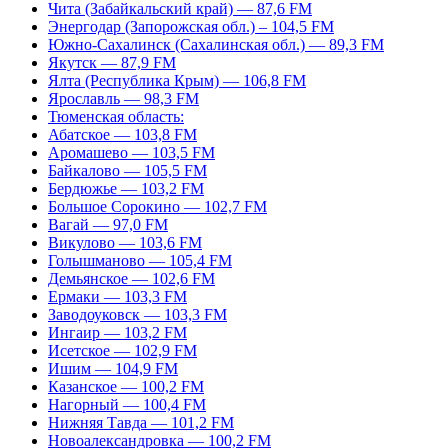
Чита (Забайкальский край) — 87,6 FM
Энергодар (Запорожская обл.) – 104,5 FM
Южно-Сахалинск (Сахалинская обл.) — 89,3 FM
Якутск — 87,9 FM
Ялта (Республика Крым) — 106,8 FM
Ярославль — 98,3 FM
Тюменская область:
Абатское — 103,8 FM
Аромашево — 103,5 FM
Байкалово — 105,5 FM
Бердюжье — 103,2 FM
Большое Сорокино — 102,7 FM
Вагай — 97,0 FM
Викулово — 103,6 FM
Голышманово — 105,4 FM
Демьянское — 102,6 FM
Ермаки — 103,3 FM
Заводоуковск — 103,3 FM
Ингаир — 103,2 FM
Исетское — 102,9 FM
Ишим — 104,9 FM
Казанское — 100,2 FM
Нагорный — 100,4 FM
Нижняя Тавда — 101,2 FM
Новоалександровка — 100,2 FM