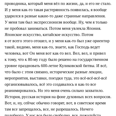
проводника, который меня вёл по жизни, да, и его не стало.
И у меня как-то такая растерянность появилась, я вообще
ударился в разные какие-то даже странные направления.
У меня там был экспрессионизм вообще. Ну, чем я только
не пробовал заниматься. Потом меня увлекла Япония.
Японское искусство, китайское искусство. Потом
я от всего этого отошел, и у меня как-то был уже ориентир
такой, видимо, меня как-то, знаете, как Господь ведет
человека, вот Он меня вот как-то вел. Вел, вел, и привел
к тому, что к 80-му году было решено на государственном
уровне праздновать 600-летие Куликовской битвы. И всё,
что было с этим связано, исторические разные лекции,
мероприятия, выставки, поездки туда, это всё-всё-всё-всё
организовывалось, всё это создавалось и как-то все
реанимировалось. Но это меня очень сильно захватило.
История, русская история на фоне духовных всех вопросов.
Вот, и, ну, сейчас обычно говорят, вот, в советское время
там все запрещалось, все, не разрешалось. Ничего
подобного. У нас все было свободно, все, пожалуйста.