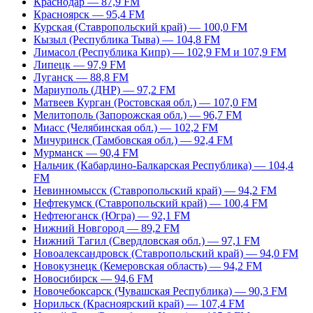
Краснодар — 87,9 FM
Красноярск — 95,4 FM
Курская (Ставропольский край) — 100,0 FM
Кызыл (Республика Тыва) — 104,8 FM
Лимасол (Республика Кипр) — 102,9 FM и 107,9 FM
Липецк — 97,9 FM
Луганск — 88,8 FM
Мариуполь (ДНР) — 97,2 FM
Матвеев Курган (Ростовская обл.) — 107,0 FM
Мелитополь (Запорожская обл.) — 96,7 FM
Миасс (Челябинская обл.) — 102,2 FM
Мичуринск (Тамбовская обл.) — 92,4 FM
Мурманск — 90,4 FM
Нальчик (Кабардино-Балкарская Республика) — 104,4
FM
Невинномысск (Ставропольский край) — 94,2 FM
Нефтекумск (Ставропольский край) — 100,4 FM
Нефтеюганск (Югра) — 92,1 FM
Нижний Новгород — 89,2 FM
Нижний Тагил (Свердловская обл.) — 97,1 FM
Новоалександровск (Ставропольский край) — 94,0 FM
Новокузнецк (Кемеровская область) — 94,2 FM
Новосибирск — 94,6 FM
Новочебоксарск (Чувашская Республика) — 90,3 FM
Норильск (Красноярский край) — 107,4 FM