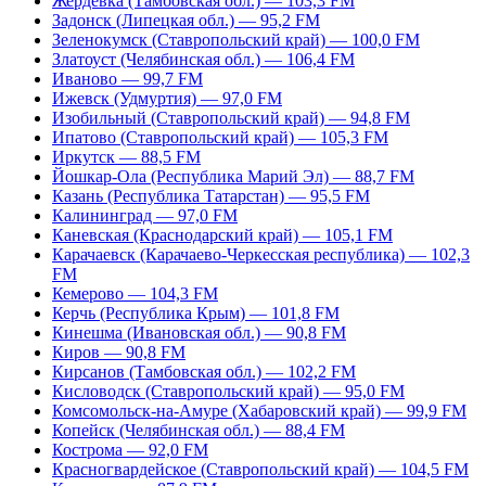
Жердевка (Тамбовская обл.) — 103,3 FM
Задонск (Липецкая обл.) — 95,2 FM
Зеленокумск (Ставропольский край) — 100,0 FM
Златоуст (Челябинская обл.) — 106,4 FM
Иваново — 99,7 FM
Ижевск (Удмуртия) — 97,0 FM
Изобильный (Ставропольский край) — 94,8 FM
Ипатово (Ставропольский край) — 105,3 FM
Иркутск — 88,5 FM
Йошкар-Ола (Республика Марий Эл) — 88,7 FM
Казань (Республика Татарстан) — 95,5 FM
Калининград — 97,0 FM
Каневская (Краснодарский край) — 105,1 FM
Карачаевск (Карачаево-Черкесская республика) — 102,3
FM
Кемерово — 104,3 FM
Керчь (Республика Крым) — 101,8 FM
Кинешма (Ивановская обл.) — 90,8 FM
Киров — 90,8 FM
Кирсанов (Тамбовская обл.) — 102,2 FM
Кисловодск (Ставропольский край) — 95,0 FM
Комсомольск-на-Амуре (Хабаровский край) — 99,9 FM
Копейск (Челябинская обл.) — 88,4 FM
Кострома — 92,0 FM
Красногвардейское (Ставропольский край) — 104,5 FM