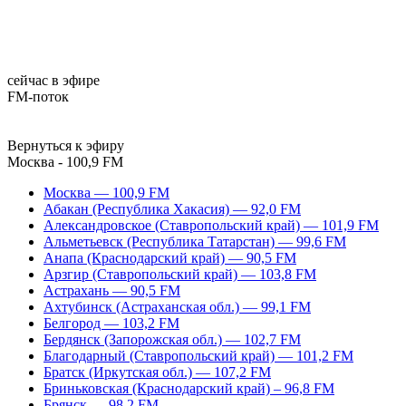
сейчас в эфире
FM-поток
Вернуться к эфиру
Москва - 100,9 FM
Москва — 100,9 FM
Абакан (Республика Хакасия) — 92,0 FM
Александровское (Ставропольский край) — 101,9 FM
Альметьевск (Республика Татарстан) — 99,6 FM
Анапа (Краснодарский край) — 90,5 FM
Арзгир (Ставропольский край) — 103,8 FM
Астрахань — 90,5 FM
Ахтубинск (Астраханская обл.) — 99,1 FM
Белгород — 103,2 FM
Бердянск (Запорожская обл.) — 102,7 FM
Благодарный (Ставропольский край) — 101,2 FM
Братск (Иркутская обл.) — 107,2 FM
Бриньковская (Краснодарский край) – 96,8 FM
Брянск — 98,2 FM