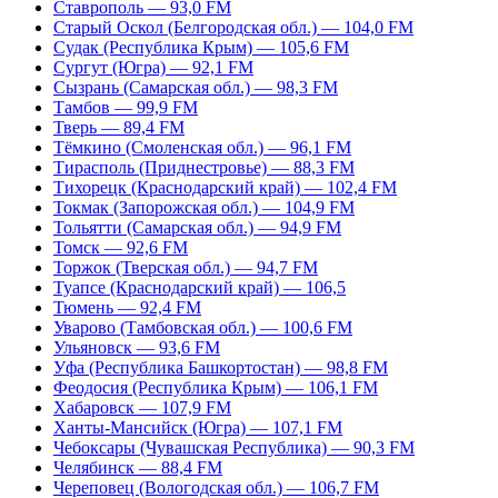
Ставрополь — 93,0 FM
Старый Оскол (Белгородская обл.) — 104,0 FM
Судак (Республика Крым) — 105,6 FM
Сургут (Югра) — 92,1 FM
Сызрань (Самарская обл.) — 98,3 FM
Тамбов — 99,9 FM
Тверь — 89,4 FM
Тёмкино (Смоленская обл.) — 96,1 FM
Тирасполь (Приднестровье) — 88,3 FM
Тихорецк (Краснодарский край) — 102,4 FM
Токмак (Запорожская обл.) — 104,9 FM
Тольятти (Самарская обл.) — 94,9 FM
Томск — 92,6 FM
Торжок (Тверская обл.) — 94,7 FM
Туапсе (Краснодарский край) — 106,5
Тюмень — 92,4 FM
Уварово (Тамбовская обл.) — 100,6 FM
Ульяновск — 93,6 FM
Уфа (Республика Башкортостан) — 98,8 FM
Феодосия (Республика Крым) — 106,1 FM
Хабаровск — 107,9 FM
Ханты-Мансийск (Югра) — 107,1 FM
Чебоксары (Чувашская Республика) — 90,3 FM
Челябинск — 88,4 FM
Череповец (Вологодская обл.) — 106,7 FM