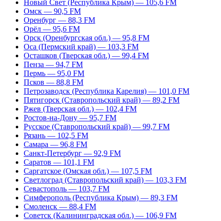
Новый Свет (Республика Крым) — 105,6 FM
Омск — 90,5 FM
Оренбург — 88,3 FM
Орёл — 95,6 FM
Орск (Оренбургская обл.) — 95,8 FM
Оса (Пермский край) — 103,3 FM
Осташков (Тверская обл.) — 99,4 FM
Пенза — 94,7 FM
Пермь — 95,0 FM
Псков — 88,8 FM
Петрозаводск (Республика Карелия) — 101,0 FM
Пятигорск (Ставропольский край) — 89,2 FM
Ржев (Тверская обл.) — 102,4 FM
Ростов-на-Дону — 95,7 FM
Русское (Ставропольский край) — 99,7 FM
Рязань — 102,5 FM
Самара — 96,8 FM
Санкт-Петербург — 92,9 FM
Саратов — 101,1 FM
Саргатское (Омская обл.) — 107,5 FM
Светлоград (Ставропольский край) — 103,3 FM
Севастополь — 103,7 FM
Симферополь (Республика Крым) — 89,3 FM
Смоленск — 88,4 FM
Советск (Калининградская обл.) — 106,9 FM