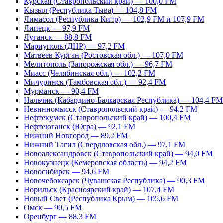
Курская (Ставропольский край) — 100,0 FM
Кызыл (Республика Тыва) — 104,8 FM
Лимасол (Республика Кипр) — 102,9 FM и 107,9 FM
Липецк — 97,9 FM
Луганск — 88,8 FM
Мариуполь (ДНР) — 97,2 FM
Матвеев Курган (Ростовская обл.) — 107,0 FM
Мелитополь (Запорожская обл.) — 96,7 FM
Миасс (Челябинская обл.) — 102,2 FM
Мичуринск (Тамбовская обл.) — 92,4 FM
Мурманск — 90,4 FM
Нальчик (Кабардино-Балкарская Республика) — 104,4 FM
Невинномысск (Ставропольский край) — 94,2 FM
Нефтекумск (Ставропольский край) — 100,4 FM
Нефтеюганск (Югра) — 92,1 FM
Нижний Новгород — 89,2 FM
Нижний Тагил (Свердловская обл.) — 97,1 FM
Новоалександровск (Ставропольский край) — 94,0 FM
Новокузнецк (Кемеровская область) — 94,2 FM
Новосибирск — 94,6 FM
Новочебоксарск (Чувашская Республика) — 90,3 FM
Норильск (Красноярский край) — 107,4 FM
Новый Свет (Республика Крым) — 105,6 FM
Омск — 90,5 FM
Оренбург — 88,3 FM