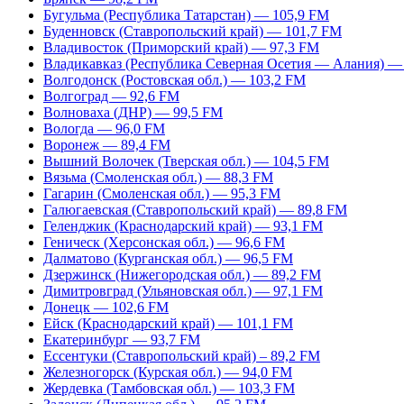
Бугульма (Республика Татарстан) — 105,9 FM
Буденновск (Ставропольский край) — 101,7 FM
Владивосток (Приморский край) — 97,3 FM
Владикавказ (Республика Северная Осетия — Алания) —
Волгодонск (Ростовская обл.) — 103,2 FM
Волгоград — 92,6 FM
Волноваха (ДНР) — 99,5 FM
Вологда — 96,0 FM
Воронеж — 89,4 FM
Вышний Волочек (Тверская обл.) — 104,5 FM
Вязьма (Смоленская обл.) — 88,3 FM
Гагарин (Смоленская обл.) — 95,3 FM
Галюгаевская (Ставропольский край) — 89,8 FM
Геленджик (Краснодарский край) — 93,1 FM
Геническ (Херсонская обл.) — 96,6 FM
Далматово (Курганская обл.) — 96,5 FM
Дзержинск (Нижегородская обл.) — 89,2 FM
Димитровград (Ульяновская обл.) — 97,1 FM
Донецк — 102,6 FM
Ейск (Краснодарский край) — 101,1 FM
Екатеринбург — 93,7 FM
Ессентуки (Ставропольский край) – 89,2 FM
Железногорск (Курская обл.) — 94,0 FM
Жердевка (Тамбовская обл.) — 103,3 FM