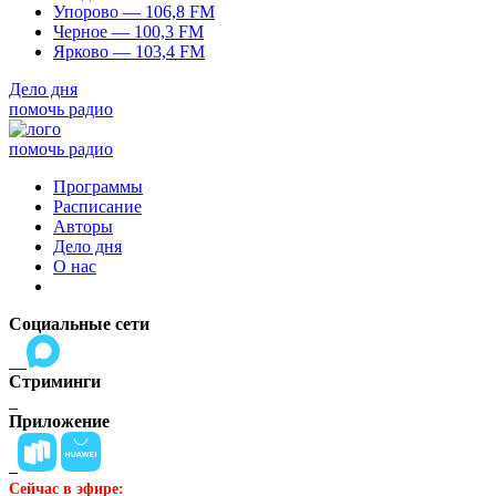
Упорово — 106,8 FM
Черное — 100,3 FM
Ярково — 103,4 FM
Дело дня
помочь радио
помочь радио
Программы
Расписание
Авторы
Дело дня
О нас
Социальные сети
Стриминги
Приложение
Сейчас в эфире: