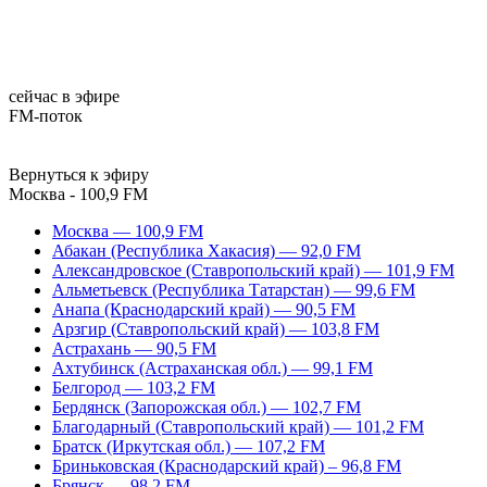
сейчас в эфире
FM-поток
Вернуться к эфиру
Москва - 100,9 FM
Москва — 100,9 FM
Абакан (Республика Хакасия) — 92,0 FM
Александровское (Ставропольский край) — 101,9 FM
Альметьевск (Республика Татарстан) — 99,6 FM
Анапа (Краснодарский край) — 90,5 FM
Арзгир (Ставропольский край) — 103,8 FM
Астрахань — 90,5 FM
Ахтубинск (Астраханская обл.) — 99,1 FM
Белгород — 103,2 FM
Бердянск (Запорожская обл.) — 102,7 FM
Благодарный (Ставропольский край) — 101,2 FM
Братск (Иркутская обл.) — 107,2 FM
Бриньковская (Краснодарский край) – 96,8 FM
Брянск — 98,2 FM