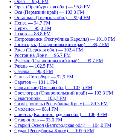
Орёл — 95,6 FM
Орск (Оренбургская обл.) — 95,8 FM
Оса (Пермский край) — 103,3 FM
Осташков (Тверская обл.) — 99,4 FM
Пенза — 94,7 FM
Пермь — 95,0 FM
Псков — 88,8 FM
Петрозаводск (Республика Карелия) — 101,0 FM
Пятигорск (Ставропольский край) — 89,2 FM
Ржев (Тверская обл.) — 102,4 FM
Ростов-на-Дону — 95,7 FM
Русское (Ставропольский край) — 99,7 FM
Рязань — 102,5 FM
Самара — 96,8 FM
Санкт-Петербург — 92,9 FM
Саратов — 101,1 FM
Саргатское (Омская обл.) — 107,5 FM
Светлоград (Ставропольский край) — 103,3 FM
Севастополь — 103,7 FM
Симферополь (Республика Крым) — 89,3 FM
Смоленск — 88,4 FM
Советск (Калининградская обл.) — 106,9 FM
Ставрополь — 93,0 FM
Старый Оскол (Белгородская обл.) — 104,0 FM
Судак (Республика Крым) — 105,6 FM