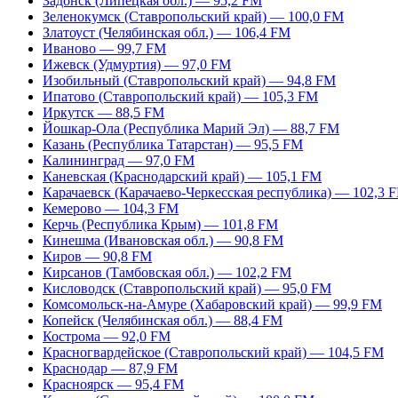
Задонск (Липецкая обл.) — 95,2 FM
Зеленокумск (Ставропольский край) — 100,0 FM
Златоуст (Челябинская обл.) — 106,4 FM
Иваново — 99,7 FM
Ижевск (Удмуртия) — 97,0 FM
Изобильный (Ставропольский край) — 94,8 FM
Ипатово (Ставропольский край) — 105,3 FM
Иркутск — 88,5 FM
Йошкар-Ола (Республика Марий Эл) — 88,7 FM
Казань (Республика Татарстан) — 95,5 FM
Калининград — 97,0 FM
Каневская (Краснодарский край) — 105,1 FM
Карачаевск (Карачаево-Черкесская республика) — 102,3 
Кемерово — 104,3 FM
Керчь (Республика Крым) — 101,8 FM
Кинешма (Ивановская обл.) — 90,8 FM
Киров — 90,8 FM
Кирсанов (Тамбовская обл.) — 102,2 FM
Кисловодск (Ставропольский край) — 95,0 FM
Комсомольск-на-Амуре (Хабаровский край) — 99,9 FM
Копейск (Челябинская обл.) — 88,4 FM
Кострома — 92,0 FM
Красногвардейское (Ставропольский край) — 104,5 FM
Краснодар — 87,9 FM
Красноярск — 95,4 FM