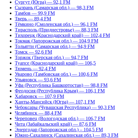
Сургут (Югра) — 92,1 FM
Сызрань (Самарская обл.) — 98,3 FM
Тамбов — 99,9 FM
Тверь — 89,4 FM
Тёмкино (Смоленская обл.) — 96,1 FM
Тирасполь (Приднестровье) — 88,3 FM
Тихорецк (Краснодарский край) — 102,4 FM
Токмак (Запорожская обл.) — 104,9 FM
Тольятти (Самарская обл.) — 94,9 FM
Томск — 92,6 FM
Торжок (Тверская обл.) — 94,7 FM
Туапсе (Краснодарский край) — 106,5
Тюмень — 92,4 FM
Уварово (Тамбовская обл.) — 100,6 FM
Ульяновск — 93,6 FM
Уфа (Республика Башкортостан) — 98,8 FM
Феодосия (Республика Крым) — 106,1 FM
Хабаровск — 107,9 FM
Ханты-Мансийск (Югра) — 107,1 FM
Чебоксары (Чувашская Республика) — 90,3 FM
Челябинск — 88,4 FM
Череповец (Вологодская обл.) — 106,7 FM
Чита (Забайкальский край) — 87,6 FM
Энергодар (Запорожская обл.) – 104,5 FM
Южно-Сахалинск (Сахалинская обл.) — 89,3 FM