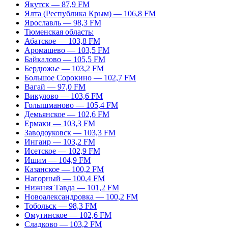
Якутск — 87,9 FM
Ялта (Республика Крым) — 106,8 FM
Ярославль — 98,3 FM
Тюменская область:
Абатское — 103,8 FM
Аромашево — 103,5 FM
Байкалово — 105,5 FM
Бердюжье — 103,2 FM
Большое Сорокино — 102,7 FM
Вагай — 97,0 FM
Викулово — 103,6 FM
Голышманово — 105,4 FM
Демьянское — 102,6 FM
Ермаки — 103,3 FM
Заводоуковск — 103,3 FM
Ингаир — 103,2 FM
Исетское — 102,9 FM
Ишим — 104,9 FM
Казанское — 100,2 FM
Нагорный — 100,4 FM
Нижняя Тавда — 101,2 FM
Новоалександровка — 100,2 FM
Тобольск — 98,3 FM
Омутинское — 102,6 FM
Сладково — 103,2 FM