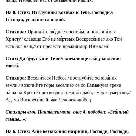
наш,// Избавле́й нас от беззако́ний на́ших.
На 8. Стих: Из глубины́ воззва́х к Тебе́, Го́споди,//
Го́споди, услы́ши глас мой.
Стихира: П
рииди́те лю́дие,/ воспои́м, и поклони́мся
Христу́,/ сла́вяще Его́ из ме́ртвых Воскресе́ние:/ я́ко Той
есть Бог наш,// от пре́лести вра́жия мир Избавле́й.
Стих: Да бу́дут у́ши Твои́// вне́млюще гла́су моле́ния
моего́.
Стихира: В
есели́теся Небеса́,/ воструби́те основа́ния
земли́,/ возопи́йте го́ры весе́лие:/ се бо Емману́ил грехи́
на́ша на Кресте́ пригвозди́,/ и живо́т дая́й, смерть умертви́,//
Ада́ма Воскреси́вый, я́ко Человеколю́бец.
Стихиры вмч. Пантелеимона, глас 4, подобен: «Зва́нный
свы́ше...»:
На 6. Стих: А́ще беззако́ния на́зриши, Го́споди, Го́споди,