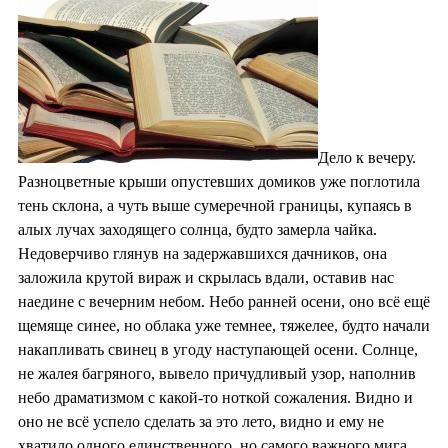
Дело к вечеру.
Разноцветные крыши опустевших домиков уже поглотила
тень склона, а чуть выше сумеречной границы, купаясь в
алых лучах заходящего солнца, будто замерла чайка.
Недоверчиво глянув на задержавшихся дачников, она
заложила крутой вираж и скрылась вдали, оставив нас
наедине с вечерним небом. Небо ранней осени, оно всё ещё
щемяще синее, но облака уже темнее, тяжелее, будто начали
накапливать свинец в угоду наступающей осени. Солнце,
не жалея багряного, вывело причудливый узор, наполнив
небо драматизмом с какой-то ноткой сожаления. Видно и
оно не всё успело сделать за это лето, видно и ему не
хватило одного единственного, но самого важного мига,