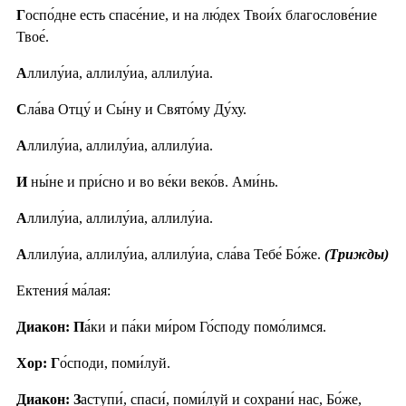
Г
оспо́дне есть спасе́ние, и на лю́дех Твои́х благослове́ние
Твое́.
А
ллилу́иа, аллилу́иа, аллилу́иа.
С
ла́ва Отцу́ и Сы́ну и Свято́му Ду́ху.
А
ллилу́иа, аллилу́иа, аллилу́иа.
И
ны́не и при́сно и во ве́ки веко́в. Ами́нь.
А
ллилу́иа, аллилу́иа, аллилу́иа.
А
ллилу́иа, аллилу́иа, аллилу́иа, сла́ва Тебе́ Бо́же.
(Трижды)
Ектения́ ма́лая:
Диакон: П
а́ки и па́ки ми́ром Го́споду помо́лимся.
Хор: Г
о́споди, поми́луй.
Диакон: З
аступи́, спаси́, поми́луй и сохрани́ нас, Бо́же,