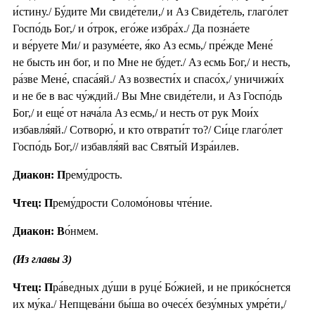
и́стину./ Бу́дите Ми свиде́тели,/ и Аз Свиде́тель, глаго́лет
Госпо́дь Бог,/ и о́трок, его́же избра́х./ Да позна́ете
и ве́руете Ми/ и разуме́ете, я́ко Аз есмь,/ пре́жде Мене́
не бысть ин бог, и по Мне не бу́дет./ Аз есмь Бог,/ и несть,
ра́зве Мене́, спаса́яй./ Аз возвести́х и спасо́х,/ уничижи́х
и не бе в вас чу́ждий./ Вы Мне свиде́тели, и Аз Госпо́дь
Бог,/ и еще́ от нача́ла Аз есмь,/ и несть от рук Мои́х
избавля́яй./ Сотворю́, и кто отврати́т то?/ Си́це глаго́лет
Госпо́дь Бог,// избавля́яй вас Святы́й Изра́илев.
Диакон: П
рему́дрость.
Чтец: П
рему́дрости Соломо́новы чте́ние.
Диакон: В
о́нмем.
(Из главы 3)
Чтец: П
ра́ведных ду́ши в руце́ Бо́жией, и не прико́снется
их му́ка./ Непщева́ни бы́ша во очесе́х безу́мных умре́ти,/