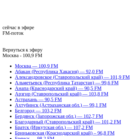
сейчас в эфире
FM-поток
Вернуться к эфиру
Москва - 100,9 FM
Москва — 100,9 FM
Абакан (Республика Хакасия) — 92,0 FM
Александровское (Ставропольский край) — 101,9 FM
Альметьевск (Республика Татарстан) — 99,6 FM
Анапа (Краснодарский край) — 90,5 FM
Арзгир (Ставропольский край) — 103,8 FM
Астрахань — 90,5 FM
Ахтубинск (Астраханская обл.) — 99,1 FM
Белгород — 103,2 FM
Бердянск (Запорожская обл.) — 102,7 FM
Благодарный (Ставропольский край) — 101,2 FM
Братск (Иркутская обл.) — 107,2 FM
Бриньковская (Краснодарский край) – 96,8 FM
Брянск — 98,2 FM