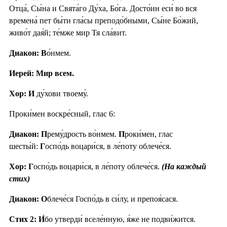
Отца́, Сы́на и Свята́го Ду́ха, Бо́га. Досто́ин еси́ во вся
времена́ пет бы́ти гла́сы преподо́бными, Сы́не Бо́жий,
живо́т дая́й; те́мже мир Тя сла́вит.
Диакон: В
о́нмем.
Иерей: Мир всем.
Хор: И
ду́хови твоему́.
Проки́мен воскре́сный, глас 6:
Диакон: П
рему́дрость во́нмем.
П
роки́мен, глас
шесты́й:
Г
оспо́дь воцари́ся, в ле́поту облече́ся.
Хор: Г
оспо́дь воцари́ся, в ле́поту облече́ся.
(На каждый
стих)
Диакон: О
блече́ся Госпо́дь в си́лу, и препоя́сася.
Стих 2:
И́
бо утверди́ вселе́нную, я́же не подви́жится.