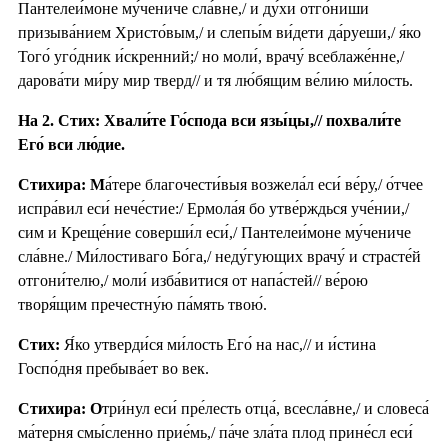
Пантелеи́моне му́чениче сла́вне,/ и ду́хи отго́ниши
призыва́нием Христо́вым,/ и слепы́м ви́дети да́руеши,/ я́ко
Того́ уго́дник и́скренний;/ но моли́, врачу́ всеблаже́нне,/
дарова́ти ми́ру мир тверд// и тя лю́бящим ве́лию ми́лость.
На 2. Стих: Хвали́те Го́спода вси язы́цы,// похвали́те
Его́ вси лю́дие.
Стихира: М
а́тере благочести́выя возжела́л еси́ ве́ру,/ о́тчее
испра́вил еси́ нече́стие:/ Ермола́я бо утве́рждься уче́нии,/
сим и Креще́ние соверши́л еси́,/ Пантелеи́моне му́чениче
сла́вне./ Ми́лостиваго Бо́га,/ неду́гующих врачу́ и страсте́й
отгони́телю,/ моли́ изба́витися от напа́стей// ве́рою
творя́щим пречестну́ю па́мять твою́.
Стих:
Я́ко утверди́ся ми́лость Его́ на нас,// и и́стина
Госпо́дня пребыва́ет во век.
Стихира: О
три́нул еси́ пре́лесть отца́, всесла́вне,/ и словеса́
ма́терня смы́сленно прие́мь,/ па́че зла́та плод прине́сл еси́