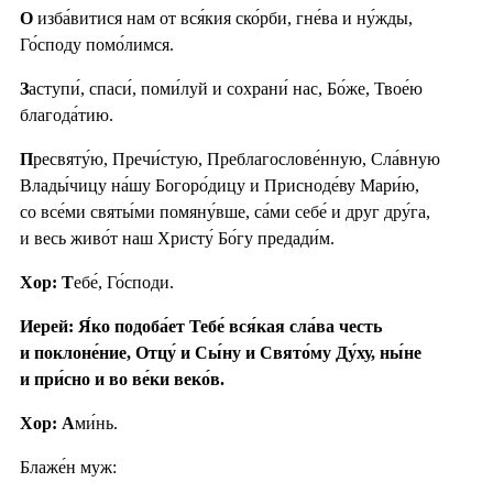
О
изба́витися нам от вся́кия ско́рби, гне́ва и ну́жды,
Го́споду помо́лимся.
З
аступи́, спаси́, поми́луй и сохрани́ нас, Бо́же, Твое́ю
благода́тию.
П
ресвяту́ю, Пречи́стую, Преблагослове́нную, Сла́вную
Влады́чицу на́шу Богоро́дицу и Присноде́ву Мари́ю,
со все́ми святы́ми помяну́вше, са́ми себе́ и друг дру́га,
и весь живо́т наш Христу́ Бо́гу предади́м.
Хор: Т
ебе́, Го́споди.
Иерей: Я́ко подоба́ет Тебе́ вся́кая сла́ва честь
и поклоне́ние, Отцу́ и Сы́ну и Свято́му Ду́ху, ны́не
и при́сно и во ве́ки веко́в.
Хор: А
ми́нь.
Блаже́н муж: