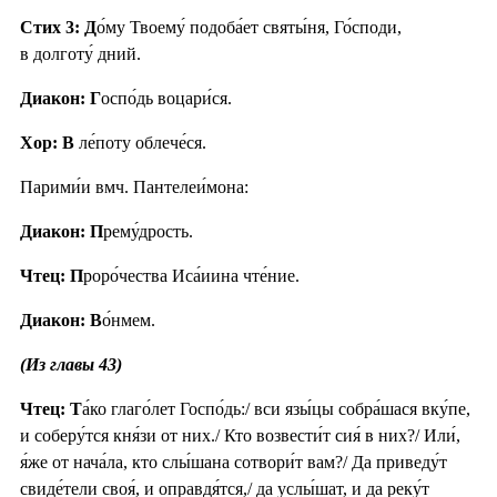
Стих 3:
Д
о́му Твоему́ подоба́ет святы́ня, Го́споди,
в долготу́ дний.
Диакон: Г
оспо́дь воцари́ся.
Хор: В
ле́поту облече́ся.
Парими́и вмч. Пантелеи́мона:
Диакон: П
рему́дрость.
Чтец: П
роро́чества Иса́иина чте́ние.
Диакон: В
о́нмем.
(Из главы 43)
Чтец: Т
а́ко глаго́лет Госпо́дь:/ вси язы́цы собра́шася вку́пе,
и соберу́тся кня́зи от них./ Кто возвести́т сия́ в них?/ Или́,
я́же от нача́ла, кто слы́шана сотвори́т вам?/ Да приведу́т
свиде́тели своя́, и оправдя́тся,/ да услы́шат, и да реку́т