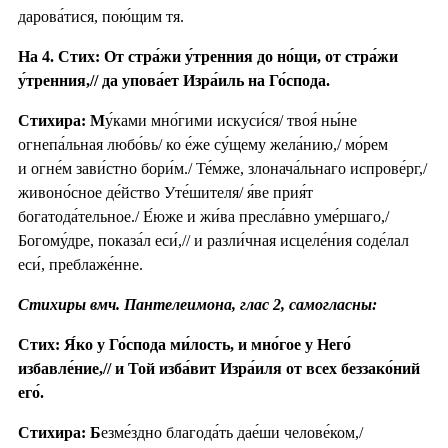
дарова́тися, пою́щим тя.
На 4. Стих: От стра́жи у́тренния до но́щи, от стра́жи
у́тренния,// да упова́ет Изра́иль на Го́спода.
Стихира: М
у́ками мно́гими искуси́ся/ твоя́ ны́не
огнепа́льная любо́вь/ ко е́же су́щему жела́нию,/ мо́рем
и огне́м зави́стно бори́м./ Те́мже, злонача́льнаго испрове́рг,/
живоно́сное де́йство Уте́шителя/ я́ве прия́т
богатода́тельное./ Е́юже и жи́ва пресла́вно уме́ршаго,/
Богому́дре, показа́л еси́,// и разли́чная исцеле́ния соде́лал
еси́, преблаже́нне.
Стихиры вмч. Пантелеимона, глас 2, самогласны:
Стих: Я́ко у Го́спода ми́лость, и мно́гое у Него́
избавле́ние,// и Той изба́вит Изра́иля от всех беззако́ний
его́.
Стихира: Б
езме́здно благода́ть дае́ши челове́ком,/