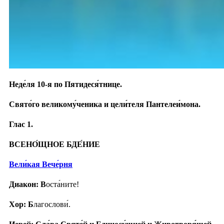
Неде́ля 10-я по Пятидеся́тнице.
Свято́го великому́ченика и цели́теля Пантелеи́мона.
Глас 1.
ВСЕНО́ЩНОЕ БДЕ́НИЕ
Вели́кая Вече́рня
Диакон: В
оста́ните!
Хор: Б
лагослови́.