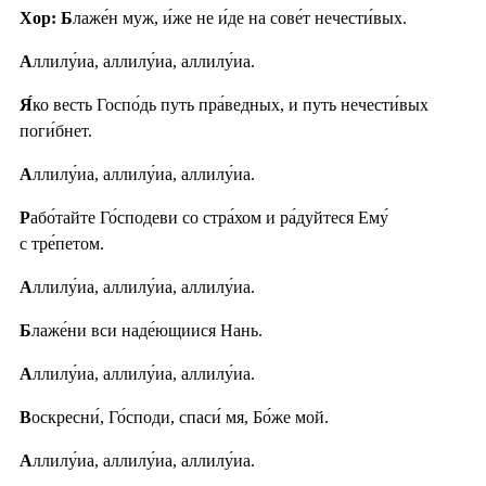
Хор: Б
лаже́н муж, и́же не и́де на сове́т нечести́вых.
А
ллилу́иа, аллилу́иа, аллилу́иа.
Я́
ко весть Госпо́дь путь пра́ведных, и путь нечести́вых
поги́бнет.
А
ллилу́иа, аллилу́иа, аллилу́иа.
Р
або́тайте Го́сподеви со стра́хом и ра́дуйтеся Ему́
с тре́петом.
А
ллилу́иа, аллилу́иа, аллилу́иа.
Б
лаже́ни вси наде́ющиися Нань.
А
ллилу́иа, аллилу́иа, аллилу́иа.
В
оскресни́, Го́споди, спаси́ мя, Бо́же мой.
А
ллилу́иа, аллилу́иа, аллилу́иа.