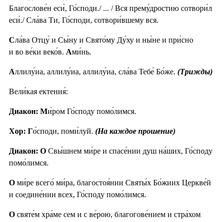
Благослове́н еси́, Го́споди./ ... / Вся прему́дростию сотвори́л
еси́./ Сла́ва Ти, Го́споди, сотвори́вшему вся.
С
ла́ва Отцу́ и Сы́ну и Свято́му Ду́ху и ны́не и при́сно
и во ве́ки веко́в.
А
ми́нь.
А
ллилу́иа, аллилу́иа, аллилу́иа, сла́ва Тебе́ Бо́же.
(Трижды)
Вели́кая ектения́:
Диакон: М
и́ром Го́споду помо́лимся.
Хор: Г
о́споди, поми́луй.
(На каждое прошение)
Диакон: О
Свы́шнем ми́ре и спасе́нии душ на́ших, Го́споду
помо́лимся.
О
ми́ре всего́ ми́ра, благостоя́нии Святы́х Бо́жиих Церкве́й
и соедине́нии всех, Го́споду помо́лимся.
О
святе́м хра́ме сем и с ве́рою, благогове́нием и стра́хом