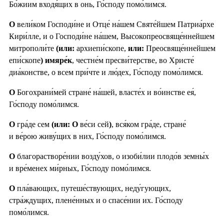
Бо́жиим входя́щих в онь, Го́споду помо́лимся.
О
вели́ком Господи́не и Отце́ на́шем Святе́йшем Патриа́рхе
Кири́лле, и о Господи́не на́шем, Высокопреосвяще́ннейшем
митрополи́те
(или:
архиепи́скопе,
или:
Преосвяще́ннейшем
епи́скопе
) имяре́к
, честне́м пресви́терстве, во Христе́
диа́констве, о всем при́чте и лю́дех, Го́споду помо́лимся.
О
Богохрани́мей стране́ на́шей, власте́х и во́инстве ея́,
Го́споду помо́лимся.
О
гра́де сем
(или: О
ве́си сей
)
, вся́ком гра́де, стране́
и ве́рою живу́щих в них, Го́споду помо́лимся.
О
благорастворе́нии возду́хов, о изоби́лии плодо́в земны́х
и вре́менех ми́рных, Го́споду помо́лимся.
О
пла́вающих, путеше́ствующих, неду́гующих,
стра́ждущих, плене́нных и о спасе́нии их. Го́споду
помо́лимся.