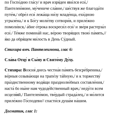
по Госпо́дню гла́су/ и врач изря́ден яви́лся еси́,/
Пантелеи́моне, му́чениче сла́вне,/ ше́ствуя же благода́ти
путе́м,/ обре́л еси́ лежа́ща ни́зу младе́нца, ехи́дною
угрызе́на,/ и к Бо́гу моли́тву сотвори́в, и приле́жно
помоли́вся,/ а́бие о́трока воскреси́л еси́/ и зве́ря растерза́л
еси́./ Те́мже помина́й нас, ве́рою творя́щих твою́ па́мять,//
я́ко да обря́щем ми́лость в День Су́дный.
Стихира вмч. Пантелеимона, глас 6:
Сла́ва Отцу́ и Сы́ну и Свято́му Ду́ху.
Стихира: В
озсия́ днесь честна́я па́мять безсре́бреника,/
ве́рныя созыва́ющи на трапе́зу та́йную,/ и к торжеству́
пра́зднственному водя́щи празднолю́бных составле́ния,/
наста́ бо ны́не нам чудоде́йственный врач,/ неду́ги всем
исцеля́яй,/ Пантелеи́мон, тве́рдый страда́лец,/ и мо́лится
приле́жно Го́сподеви// спасти́ся душа́м на́шим.
Догматик, глас 1: