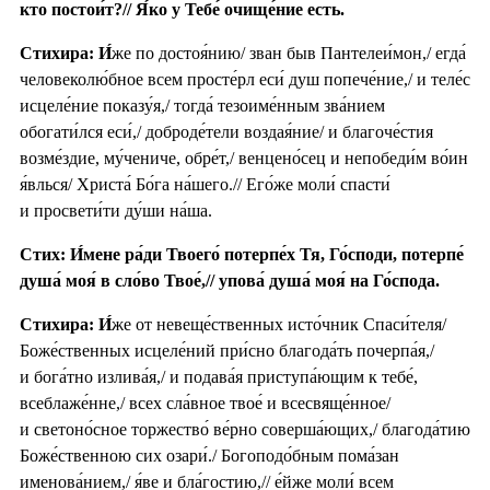
кто постои́т?// Я́ко у Тебе́ очище́ние есть.
Стихира:
И́
же по достоя́нию/ зван быв Пантелеи́мон,/ егда́
человеколю́бное всем просте́рл еси́ душ попече́ние,/ и теле́с
исцеле́ние показу́я,/ тогда́ тезоиме́нным зва́нием
обогати́лся еси́,/ доброде́тели воздая́ние/ и благоче́стия
возме́здие, му́чениче, обре́т,/ венцено́сец и непобеди́м во́ин
я́влься/ Христа́ Бо́га на́шего.// Его́же моли́ спасти́
и просвети́ти ду́ши на́ша.
Стих: И́мене ра́ди Твоего́ потерпе́х Тя, Го́споди, потерпе́
душа́ моя́ в сло́во Твое́,// упова́ душа́ моя́ на Го́спода.
Стихира:
И́
же от невеще́ственных исто́чник Спаси́теля/
Боже́ственных исцеле́ний при́сно благода́ть почерпа́я,/
и бога́тно излива́я,/ и подава́я приступа́ющим к тебе́,
всеблаже́нне,/ всех сла́вное твое́ и всесвяще́нное/
и светоно́сное торжество́ ве́рно соверша́ющих,/ благода́тию
Боже́ственною сих озари́./ Богоподо́бным пома́зан
именова́нием,/ я́ве и бла́гостию,// е́йже моли́ всем