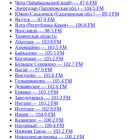
Чита (Забайкальский край) — 87,6 FM
Энергодар (Запорожская обл.) – 104,5 FM
Южно-Сахалинск (Сахалинская обл.) — 89,3 FM
Якутск — 87,9 FM
Ялта (Республика Крым) — 106,8 FM
Ярославль — 98,3 FM
Тюменская область:
Абатское — 103,8 FM
Аромашево — 103,5 FM
Байкалово — 105,5 FM
Бердюжье — 103,2 FM
Большое Сорокино — 102,7 FM
Вагай — 97,0 FM
Викулово — 103,6 FM
Голышманово — 105,4 FM
Демьянское — 102,6 FM
Ермаки — 103,3 FM
Заводоуковск — 103,3 FM
Ингаир — 103,2 FM
Исетское — 102,9 FM
Ишим — 104,9 FM
Казанское — 100,2 FM
Нагорный — 100,4 FM
Нижняя Тавда — 101,2 FM
Новоалександровка — 100,2 FM