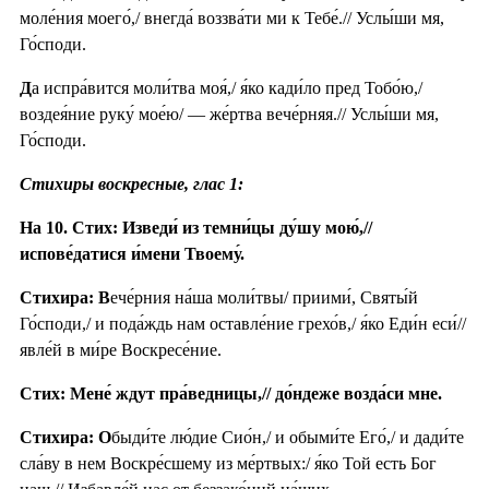
моле́ния моего́,/ внегда́ воззва́ти ми к Тебе́.// Услы́ши мя,
Го́споди.
Д
а испра́вится моли́тва моя́,/ я́ко кади́ло пред Тобо́ю,/
воздея́ние руку́ мое́ю/ — же́ртва вече́рняя.// Услы́ши мя,
Го́споди.
Стихиры воскресные, глас 1:
На 10. Стих: Изведи́ из темни́цы ду́шу мою́,//
испове́датися и́мени Твоему́.
Стихира: В
ече́рния на́ша моли́твы/ приими́, Святы́й
Го́споди,/ и пода́ждь нам оставле́ние грехо́в,/ я́ко Еди́н еси́//
явле́й в ми́ре Воскресе́ние.
Стих: Мене́ ждут пра́ведницы,// до́ндеже возда́си мне.
Стихира: О
быди́те лю́дие Сио́н,/ и обыми́те Его́,/ и дади́те
сла́ву в нем Воскре́сшему из ме́ртвых:/ я́ко Той есть Бог