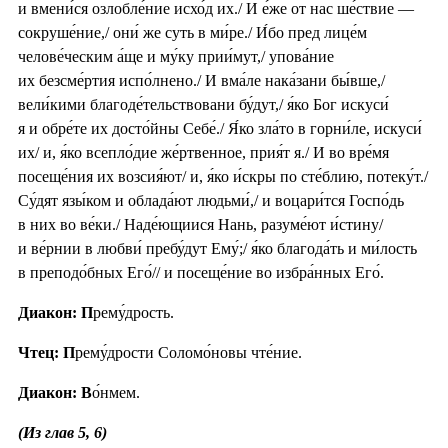
и вмени́ся озлобле́ние исхо́д их./ И е́же от нас ше́ствие —
сокруше́ние,/ они́ же суть в ми́ре./ И́бо пред лице́м
челове́ческим а́ще и му́ку прии́мут,/ упова́ние
их безсме́ртия испо́лнено./ И вма́ле нака́зани бы́вше,/
вели́кими благоде́тельствовани бу́дут,/ я́ко Бог искуси́
я и обре́те их досто́йны Себе́./ Я́ко зла́то в горни́ле, искуси́
их/ и, я́ко всепло́дие же́ртвенное, прия́т я./ И во вре́мя
посеще́ния их возсия́ют/ и, я́ко и́скры по сте́блию, потеку́т./
Су́дят язы́ком и облада́ют людьми́,/ и воцари́тся Госпо́дь
в них во ве́ки./ Наде́ющиися Нань, разуме́ют и́стину/
и ве́рнии в любви́ пребу́дут Ему́;/ я́ко благода́ть и ми́лость
в преподо́бных Его́// и посеще́ние во избра́нных Его́.
Диакон: П
рему́дрость.
Чтец: П
рему́дрости Соломо́новы чте́ние.
Диакон: В
о́нмем.
(Из глав 5, 6)