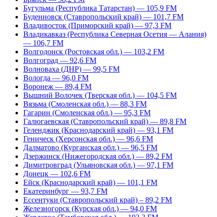
Бугульма (Республика Татарстан) — 105,9 FM
Буденновск (Ставропольский край) — 101,7 FM
Владивосток (Приморский край) — 97,3 FM
Владикавказ (Республика Северная Осетия — Алания)
— 106,7 FM
Волгодонск (Ростовская обл.) — 103,2 FM
Волгоград — 92,6 FM
Волноваха (ДНР) — 99,5 FM
Вологда — 96,0 FM
Воронеж — 89,4 FM
Вышний Волочек (Тверская обл.) — 104,5 FM
Вязьма (Смоленская обл.) — 88,3 FM
Гагарин (Смоленская обл.) — 95,3 FM
Галюгаевская (Ставропольский край) — 89,8 FM
Геленджик (Краснодарский край) — 93,1 FM
Геническ (Херсонская обл.) — 96,6 FM
Далматово (Курганская обл.) — 96,5 FM
Дзержинск (Нижегородская обл.) — 89,2 FM
Димитровград (Ульяновская обл.) — 97,1 FM
Донецк — 102,6 FM
Ейск (Краснодарский край) — 101,1 FM
Екатеринбург — 93,7 FM
Ессентуки (Ставропольский край) – 89,2 FM
Железногорск (Курская обл.) — 94,0 FM