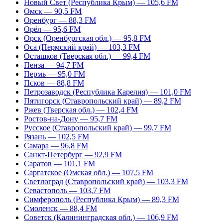
Новый Свет (Республика Крым) — 105,6 FM
Омск — 90,5 FM
Оренбург — 88,3 FM
Орёл — 95,6 FM
Орск (Оренбургская обл.) — 95,8 FM
Оса (Пермский край) — 103,3 FM
Осташков (Тверская обл.) — 99,4 FM
Пенза — 94,7 FM
Пермь — 95,0 FM
Псков — 88,8 FM
Петрозаводск (Республика Карелия) — 101,0 FM
Пятигорск (Ставропольский край) — 89,2 FM
Ржев (Тверская обл.) — 102,4 FM
Ростов-на-Дону — 95,7 FM
Русское (Ставропольский край) — 99,7 FM
Рязань — 102,5 FM
Самара — 96,8 FM
Санкт-Петербург — 92,9 FM
Саратов — 101,1 FM
Саргатское (Омская обл.) — 107,5 FM
Светлоград (Ставропольский край) — 103,3 FM
Севастополь — 103,7 FM
Симферополь (Республика Крым) — 89,3 FM
Смоленск — 88,4 FM
Советск (Калининградская обл.) — 106,9 FM