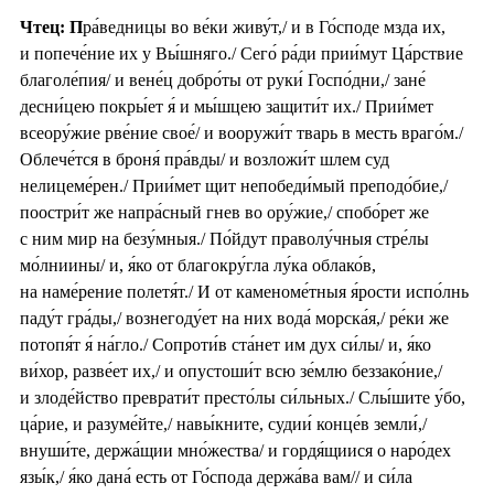
Чтец: П
ра́ведницы во ве́ки живу́т,/ и в Го́споде мзда их,
и попече́ние их у Вы́шняго./ Сего́ ра́ди прии́мут Ца́рствие
благоле́пия/ и вене́ц добро́ты от руки́ Госпо́дни,/ зане́
десни́цею покры́ет я́ и мы́шцею защити́т их./ Прии́мет
всеору́жие рве́ние свое́/ и вооружи́т тварь в месть враго́м./
Облече́тся в броня́ пра́вды/ и возложи́т шлем суд
нелицеме́рен./ Прии́мет щит непобеди́мый преподо́бие,/
поостри́т же напра́сный гнев во ору́жие,/ спобо́рет же
с ним мир на безу́мныя./ По́йдут праволу́чныя стре́лы
мо́лниины/ и, я́ко от благокру́гла лу́ка облако́в,
на наме́рение полетя́т./ И от каменоме́тныя я́рости испо́лнь
паду́т гра́ды,/ вознегоду́ет на них вода́ морска́я,/ ре́ки же
потопя́т я́ на́гло./ Сопроти́в ста́нет им дух си́лы/ и, я́ко
ви́хор, разве́ет их,/ и опустоши́т всю зе́млю беззако́ние,/
и злоде́йство преврати́т престо́лы си́льных./ Слы́шите у́бо,
ца́рие, и разуме́йте,/ навы́кните, судии́ конце́в земли́,/
внуши́те, держа́щии мно́жества/ и гордя́щиися о наро́дех
язы́к,/ я́ко дана́ есть от Го́спода держа́ва вам// и си́ла