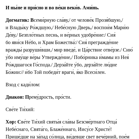
И ны́не и при́сно и во ве́ки веко́в. Ами́нь.
Догматик: В
семи́рную сла́ву,/ от челове́к Прозя́бшую,/
и Влады́ку Ро́ждшую,/ Небе́сную Дверь,/ воспои́м Мари́ю
Де́ву,/ Безпло́тных песнь, и ве́рных удобре́ние:/ Сия́
бо яви́ся Не́бо, и Храм Божества́:/ Сия́ прегражде́ние
вражды́ разруши́вши,/ мир введе́, и Ца́рствие отве́рзе./ Сию́
у́бо иму́ще ве́ры Утвержде́ние,/ Побо́рника и́мамы из Нея́
Ро́ждшагося Го́спода./ Дерза́йте у́бо, дерза́йте лю́дие
Бо́жии:// и́бо Той победи́т враги́, я́ко Всеси́лен.
Вход с кади́лом:
Диакон: П
рему́дрость, про́сти.
Све́те Ти́хий:
Хор: С
ве́те Ти́хий святы́я сла́вы Безсме́ртнаго Отца́
Небе́снаго, Свята́го, Блаже́ннаго, Иису́се Христе́!
Прише́дше на за́пад со́лнца, ви́девше свет вече́рний, пое́м