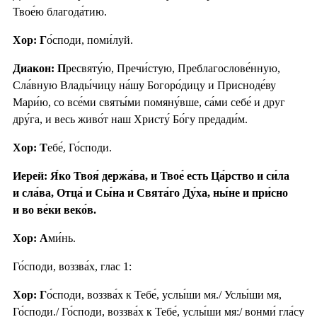
Твое́ю благода́тию.
Хор: Г
о́споди, поми́луй.
Диакон: П
ресвяту́ю, Пречи́стую, Преблагослове́нную,
Сла́вную Влады́чицу на́шу Богоро́дицу и Присноде́ву
Мари́ю, со все́ми святы́ми помяну́вше, са́ми себе́ и друг
дру́га, и весь живо́т наш Христу́ Бо́гу предади́м.
Хор: Т
ебе́, Го́споди.
Иерей: Я́ко Твоя́ держа́ва, и Твое́ есть Ца́рство и си́ла
и сла́ва, Отца́ и Сы́на и Свята́го Ду́ха, ны́не и при́сно
и во ве́ки веко́в.
Хор: А
ми́нь.
Го́споди, воззва́х, глас 1:
Хор: Г
о́споди, воззва́х к Тебе́, услы́ши мя./ Услы́ши мя,
Го́споди./ Го́споди, воззва́х к Тебе́, услы́ши мя:/ вонми́ гла́су