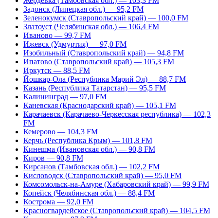
Жердевка (Тамбовская обл.) — 103,3 FM
Задонск (Липецкая обл.) — 95,2 FM
Зеленокумск (Ставропольский край) — 100,0 FM
Златоуст (Челябинская обл.) — 106,4 FM
Иваново — 99,7 FM
Ижевск (Удмуртия) — 97,0 FM
Изобильный (Ставропольский край) — 94,8 FM
Ипатово (Ставропольский край) — 105,3 FM
Иркутск — 88,5 FM
Йошкар-Ола (Республика Марий Эл) — 88,7 FM
Казань (Республика Татарстан) — 95,5 FM
Калининград — 97,0 FM
Каневская (Краснодарский край) — 105,1 FM
Карачаевск (Карачаево-Черкесская республика) — 102,3
FM
Кемерово — 104,3 FM
Керчь (Республика Крым) — 101,8 FM
Кинешма (Ивановская обл.) — 90,8 FM
Киров — 90,8 FM
Кирсанов (Тамбовская обл.) — 102,2 FM
Кисловодск (Ставропольский край) — 95,0 FM
Комсомольск-на-Амуре (Хабаровский край) — 99,9 FM
Копейск (Челябинская обл.) — 88,4 FM
Кострома — 92,0 FM
Красногвардейское (Ставропольский край) — 104,5 FM