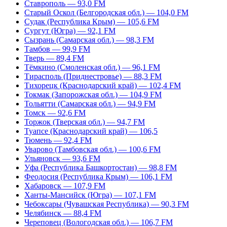
Ставрополь — 93,0 FM
Старый Оскол (Белгородская обл.) — 104,0 FM
Судак (Республика Крым) — 105,6 FM
Сургут (Югра) — 92,1 FM
Сызрань (Самарская обл.) — 98,3 FM
Тамбов — 99,9 FM
Тверь — 89,4 FM
Тёмкино (Смоленская обл.) — 96,1 FM
Тирасполь (Приднестровье) — 88,3 FM
Тихорецк (Краснодарский край) — 102,4 FM
Токмак (Запорожская обл.) — 104,9 FM
Тольятти (Самарская обл.) — 94,9 FM
Томск — 92,6 FM
Торжок (Тверская обл.) — 94,7 FM
Туапсе (Краснодарский край) — 106,5
Тюмень — 92,4 FM
Уварово (Тамбовская обл.) — 100,6 FM
Ульяновск — 93,6 FM
Уфа (Республика Башкортостан) — 98,8 FM
Феодосия (Республика Крым) — 106,1 FM
Хабаровск — 107,9 FM
Ханты-Мансийск (Югра) — 107,1 FM
Чебоксары (Чувашская Республика) — 90,3 FM
Челябинск — 88,4 FM
Череповец (Вологодская обл.) — 106,7 FM