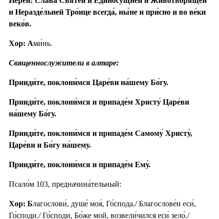
Иерей: Сла́ва Святе́й и Единосу́щней и Животворя́щей
и Неразде́льней Тро́ице всегда́, ны́не и при́сно и во ве́ки
веко́в.
Хор: А
ми́нь.
Священнослужители в алтаре:
Прииди́те, поклони́мся Царе́ви на́шему Бо́гу.
Прииди́те, поклони́мся и припаде́м Христу́ Царе́ви
на́шему Бо́гу.
Прииди́те, поклони́мся и припаде́м Самому́ Христу́,
Царе́ви и Бо́гу на́шему.
Прииди́те, поклони́мся и припаде́м Ему́.
Псало́м 103, предначина́тельный:
Хор: Б
лагослови́, душе́ моя́, Го́спода./ Благослове́н еси́,
Го́споди./ Го́споди, Бо́же мой, возвели́чился еси́ зело́./