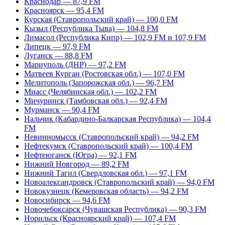
Краснодар — 87,9 FM
Красноярск — 95,4 FM
Курская (Ставропольский край) — 100,0 FM
Кызыл (Республика Тыва) — 104,8 FM
Лимасол (Республика Кипр) — 102,9 FM и 107,9 FM
Липецк — 97,9 FM
Луганск — 88,8 FM
Мариуполь (ДНР) — 97,2 FM
Матвеев Курган (Ростовская обл.) — 107,0 FM
Мелитополь (Запорожская обл.) — 96,7 FM
Миасс (Челябинская обл.) — 102,2 FM
Мичуринск (Тамбовская обл.) — 92,4 FM
Мурманск — 90,4 FM
Нальчик (Кабардино-Балкарская Республика) — 104,4
FM
Невинномысск (Ставропольский край) — 94,2 FM
Нефтекумск (Ставропольский край) — 100,4 FM
Нефтеюганск (Югра) — 92,1 FM
Нижний Новгород — 89,2 FM
Нижний Тагил (Свердловская обл.) — 97,1 FM
Новоалександровск (Ставропольский край) — 94,0 FM
Новокузнецк (Кемеровская область) — 94,2 FM
Новосибирск — 94,6 FM
Новочебоксарск (Чувашская Республика) — 90,3 FM
Норильск (Красноярский край) — 107,4 FM