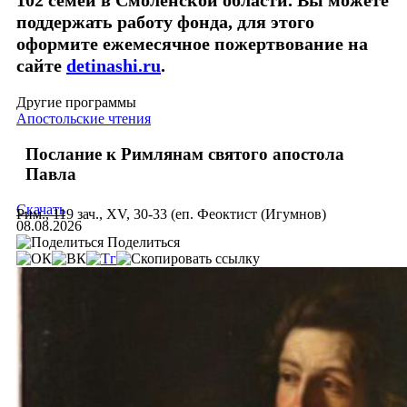
102 семей в Смоленской области. Вы можете
поддержать работу фонда, для этого
оформите ежемесячное пожертвование на
сайте
detinashi.ru
.
Другие программы
Апостольские чтения
Послание к Римлянам святого апостола
Павла
Скачать
Рим., 119 зач., XV, 30-33 (еп. Феоктист (Игумнов)
08.08.2026
Поделиться