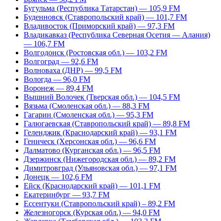
Бугульма (Республика Татарстан) — 105,9 FM
Буденновск (Ставропольский край) — 101,7 FM
Владивосток (Приморский край) — 97,3 FM
Владикавказ (Республика Северная Осетия — Алания)
— 106,7 FM
Волгодонск (Ростовская обл.) — 103,2 FM
Волгоград — 92,6 FM
Волноваха (ДНР) — 99,5 FM
Вологда — 96,0 FM
Воронеж — 89,4 FM
Вышний Волочек (Тверская обл.) — 104,5 FM
Вязьма (Смоленская обл.) — 88,3 FM
Гагарин (Смоленская обл.) — 95,3 FM
Галюгаевская (Ставропольский край) — 89,8 FM
Геленджик (Краснодарский край) — 93,1 FM
Геническ (Херсонская обл.) — 96,6 FM
Далматово (Курганская обл.) — 96,5 FM
Дзержинск (Нижегородская обл.) — 89,2 FM
Димитровград (Ульяновская обл.) — 97,1 FM
Донецк — 102,6 FM
Ейск (Краснодарский край) — 101,1 FM
Екатеринбург — 93,7 FM
Ессентуки (Ставропольский край) – 89,2 FM
Железногорск (Курская обл.) — 94,0 FM