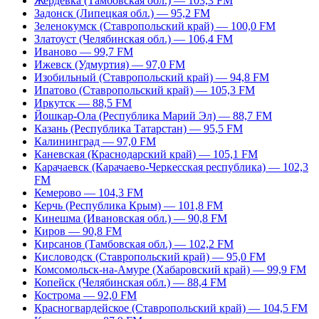
Жердевка (Тамбовская обл.) — 103,3 FM
Задонск (Липецкая обл.) — 95,2 FM
Зеленокумск (Ставропольский край) — 100,0 FM
Златоуст (Челябинская обл.) — 106,4 FM
Иваново — 99,7 FM
Ижевск (Удмуртия) — 97,0 FM
Изобильный (Ставропольский край) — 94,8 FM
Ипатово (Ставропольский край) — 105,3 FM
Иркутск — 88,5 FM
Йошкар-Ола (Республика Марий Эл) — 88,7 FM
Казань (Республика Татарстан) — 95,5 FM
Калининград — 97,0 FM
Каневская (Краснодарский край) — 105,1 FM
Карачаевск (Карачаево-Черкесская республика) — 102,3
FM
Кемерово — 104,3 FM
Керчь (Республика Крым) — 101,8 FM
Кинешма (Ивановская обл.) — 90,8 FM
Киров — 90,8 FM
Кирсанов (Тамбовская обл.) — 102,2 FM
Кисловодск (Ставропольский край) — 95,0 FM
Комсомольск-на-Амуре (Хабаровский край) — 99,9 FM
Копейск (Челябинская обл.) — 88,4 FM
Кострома — 92,0 FM
Красногвардейское (Ставропольский край) — 104,5 FM