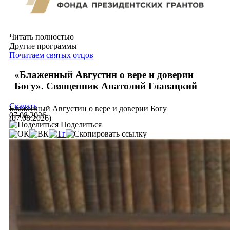
Читать полностью
Другие программы
Почитаем святых отцов
«Блаженный Августин о вере и доверии
Богу». Священник Анатолий Главацкий
Скачать
Блаженный Августин о вере и доверии Богу
07.08.2026
(07.08.2026)
Поделиться