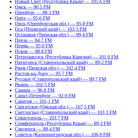
Новый Свет (Республика Крым) — 105,6 FM
Омск — 90,5 FM
Оренбург — 88,3 FM
Орёл — 95,6 FM
Орск (Оренбургская обл.) — 95,8 FM
Оса (Пермский край) — 103,3 FM
Осташков (Тверская обл.) — 99,4 FM
Пенза — 94,7 FM
Пермь — 95,0 FM
Псков — 88,8 FM
Петрозаводск (Республика Карелия) — 101,0 FM
Пятигорск (Ставропольский край) — 89,2 FM
Ржев (Тверская обл.) — 102,4 FM
Ростов-на-Дону — 95,7 FM
Русское (Ставропольский край) — 99,7 FM
Рязань — 102,5 FM
Самара — 96,8 FM
Санкт-Петербург — 92,9 FM
Саратов — 101,1 FM
Саргатское (Омская обл.) — 107,5 FM
Светлоград (Ставропольский край) — 103,3 FM
Севастополь — 103,7 FM
Симферополь (Республика Крым) — 89,3 FM
Смоленск — 88,4 FM
Советск (Калининградская обл.) — 106,9 FM