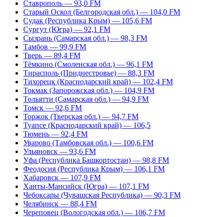
Ставрополь — 93,0 FM
Старый Оскол (Белгородская обл.) — 104,0 FM
Судак (Республика Крым) — 105,6 FM
Сургут (Югра) — 92,1 FM
Сызрань (Самарская обл.) — 98,3 FM
Тамбов — 99,9 FM
Тверь — 89,4 FM
Тёмкино (Смоленская обл.) — 96,1 FM
Тирасполь (Приднестровье) — 88,3 FM
Тихорецк (Краснодарский край) — 102,4 FM
Токмак (Запорожская обл.) — 104,9 FM
Тольятти (Самарская обл.) — 94,9 FM
Томск — 92,6 FM
Торжок (Тверская обл.) — 94,7 FM
Туапсе (Краснодарский край) — 106,5
Тюмень — 92,4 FM
Уварово (Тамбовская обл.) — 100,6 FM
Ульяновск — 93,6 FM
Уфа (Республика Башкортостан) — 98,8 FM
Феодосия (Республика Крым) — 106,1 FM
Хабаровск — 107,9 FM
Ханты-Мансийск (Югра) — 107,1 FM
Чебоксары (Чувашская Республика) — 90,3 FM
Челябинск — 88,4 FM
Череповец (Вологодская обл.) — 106,7 FM