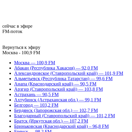
сейчас в эфире
FM-поток
Вернуться к эфиру
Москва - 100,9 FM
Москва — 100,9 FM
Абакан (Республика Хакасия) — 92,0 FM
Александровское (Ставропольский край) — 101,9 FM
Альметьевск (Республика Татарстан) — 99,6 FM
Анапа (Краснодарский край) — 90,5 FM
Арзгир (Ставропольский край) — 103,8 FM
Астрахань — 90,5 FM
Ахтубинск (Астраханская обл.) — 99,1 FM
Белгород — 103,2 FM
Бердянск (Запорожская обл.) — 102,7 FM
Благодарный (Ставропольский край) — 101,2 FM
Братск (Иркутская обл.) — 107,2 FM
Бриньковская (Краснодарский край) – 96,8 FM
Брянск — 98,2 FM