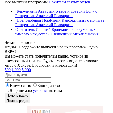
Все выпуски программы
Почитаем святых отцов
«Блаженный Августин о вере и доверии Богу».
Священник Анатолий Главацкий
«Преподобный Порфирий Кавсокаливит о молитве».
Священник Анатолий Главацкий
«Святитель Игнатий Брянчанинов о духовных
смыслах искусства». Священник Михаил Дочия
Читать полностью
Друзья! Поддержите выпуски новых программ Радио
ВЕРА!
Вы можете стать попечителем радио, установив
ежемесячный платеж. Будем вместе свидетельствовать
миру о Христе, Его любви и милосердии!
500
1 000
5 000
Ежемесячно
Единоразово
Я принимаю
условия
платежа
Помочь радио
Помочь радио