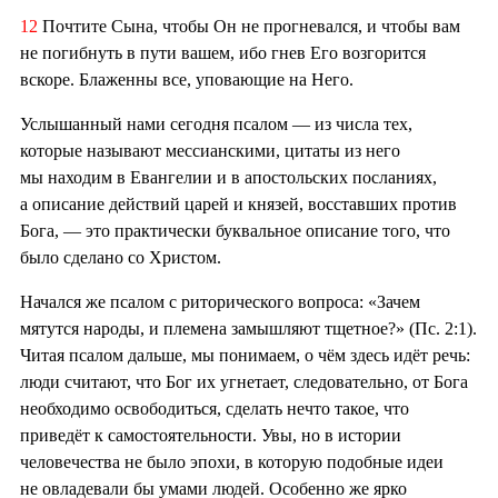
12
Почтите Сына, чтобы Он не прогневался, и чтобы вам
не погибнуть в пути вашем, ибо гнев Его возгорится
вскоре. Блаженны все, уповающие на Него.
Услышанный нами сегодня псалом — из числа тех,
которые называют мессианскими, цитаты из него
мы находим в Евангелии и в апостольских посланиях,
а описание действий царей и князей, восставших против
Бога, — это практически буквальное описание того, что
было сделано со Христом.
Начался же псалом с риторического вопроса: «Зачем
мятутся народы, и племена замышляют тщетное?» (Пс. 2:1).
Читая псалом дальше, мы понимаем, о чём здесь идёт речь:
люди считают, что Бог их угнетает, следовательно, от Бога
необходимо освободиться, сделать нечто такое, что
приведёт к самостоятельности. Увы, но в истории
человечества не было эпохи, в которую подобные идеи
не овладевали бы умами людей. Особенно же ярко