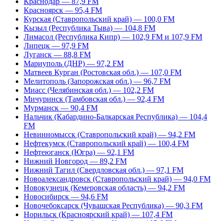
Краснодар — 87,9 FM
Красноярск — 95,4 FM
Курская (Ставропольский край) — 100,0 FM
Кызыл (Республика Тыва) — 104,8 FM
Лимасол (Республика Кипр) — 102,9 FM и 107,9 FM
Липецк — 97,9 FM
Луганск — 88,8 FM
Мариуполь (ДНР) — 97,2 FM
Матвеев Курган (Ростовская обл.) — 107,0 FM
Мелитополь (Запорожская обл.) — 96,7 FM
Миасс (Челябинская обл.) — 102,2 FM
Мичуринск (Тамбовская обл.) — 92,4 FM
Мурманск — 90,4 FM
Нальчик (Кабардино-Балкарская Республика) — 104,4
FM
Невинномысск (Ставропольский край) — 94,2 FM
Нефтекумск (Ставропольский край) — 100,4 FM
Нефтеюганск (Югра) — 92,1 FM
Нижний Новгород — 89,2 FM
Нижний Тагил (Свердловская обл.) — 97,1 FM
Новоалександровск (Ставропольский край) — 94,0 FM
Новокузнецк (Кемеровская область) — 94,2 FM
Новосибирск — 94,6 FM
Новочебоксарск (Чувашская Республика) — 90,3 FM
Норильск (Красноярский край) — 107,4 FM