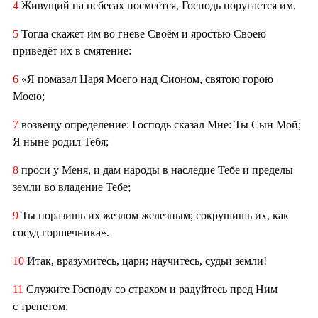
4
Живущий на небесах посмеётся, Господь поругается им.
5
Тогда скажет им во гневе Своём и яростью Своею
приведёт их в смятение:
6
«Я помазал Царя Моего над Сионом, святою горою
Моею;
7
возвещу определение: Господь сказал Мне: Ты Сын Мой;
Я ныне родил Тебя;
8
проси у Меня, и дам народы в наследие Тебе и пределы
земли во владение Тебе;
9
Ты поразишь их жезлом железным; сокрушишь их, как
сосуд горшечника».
10
Итак, вразумитесь, цари; научитесь, судьи земли!
11
Служите Господу со страхом и радуйтесь пред Ним
с трепетом.