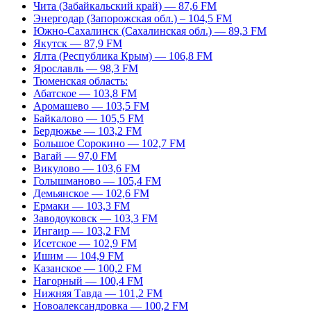
Чита (Забайкальский край) — 87,6 FM
Энергодар (Запорожская обл.) – 104,5 FM
Южно-Сахалинск (Сахалинская обл.) — 89,3 FM
Якутск — 87,9 FM
Ялта (Республика Крым) — 106,8 FM
Ярославль — 98,3 FM
Тюменская область:
Абатское — 103,8 FM
Аромашево — 103,5 FM
Байкалово — 105,5 FM
Бердюжье — 103,2 FM
Большое Сорокино — 102,7 FM
Вагай — 97,0 FM
Викулово — 103,6 FM
Голышманово — 105,4 FM
Демьянское — 102,6 FM
Ермаки — 103,3 FM
Заводоуковск — 103,3 FM
Ингаир — 103,2 FM
Исетское — 102,9 FM
Ишим — 104,9 FM
Казанское — 100,2 FM
Нагорный — 100,4 FM
Нижняя Тавда — 101,2 FM
Новоалександровка — 100,2 FM