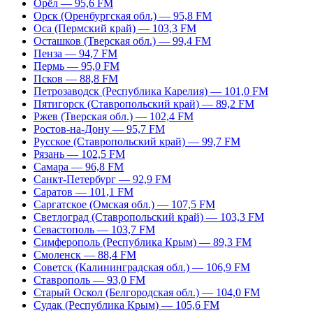
Орёл — 95,6 FM
Орск (Оренбургская обл.) — 95,8 FM
Оса (Пермский край) — 103,3 FM
Осташков (Тверская обл.) — 99,4 FM
Пенза — 94,7 FM
Пермь — 95,0 FM
Псков — 88,8 FM
Петрозаводск (Республика Карелия) — 101,0 FM
Пятигорск (Ставропольский край) — 89,2 FM
Ржев (Тверская обл.) — 102,4 FM
Ростов-на-Дону — 95,7 FM
Русское (Ставропольский край) — 99,7 FM
Рязань — 102,5 FM
Самара — 96,8 FM
Санкт-Петербург — 92,9 FM
Саратов — 101,1 FM
Саргатское (Омская обл.) — 107,5 FM
Светлоград (Ставропольский край) — 103,3 FM
Севастополь — 103,7 FM
Симферополь (Республика Крым) — 89,3 FM
Смоленск — 88,4 FM
Советск (Калининградская обл.) — 106,9 FM
Ставрополь — 93,0 FM
Старый Оскол (Белгородская обл.) — 104,0 FM
Судак (Республика Крым) — 105,6 FM