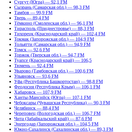
Сургут (Югра) — 92,1 FM
Сызрань (Самарская обл.) — 98,3 FM
Тамбов — 99,9 FM
Тверь — 89,4 FM
Тёмкино (Смоленская обл.) — 96,1 FM
Тирасполь (Приднестровье) — 88,3 FM
Тихорецк (Краснодарский край) — 102,4 FM
Токмак (Запорожская обл.) — 104,9 FM
Тольятти (Самарская обл.) — 94,9 FM
Томск — 92,6 FM
Торжок (Тверская обл.) — 94,7 FM
Туапсе (Краснодарский край) — 106,5
Тюмень — 92,4 FM
Уварово (Тамбовская обл.) — 100,6 FM
Ульяновск — 93,6 FM
Уфа (Республика Башкортостан) — 98,8 FM
Феодосия (Республика Крым) — 106,1 FM
Хабаровск — 107,9 FM
Ханты-Мансийск (Югра) — 107,1 FM
Чебоксары (Чувашская Республика) — 90,3 FM
Челябинск — 88,4 FM
Череповец (Вологодская обл.) — 106,7 FM
Чита (Забайкальский край) — 87,6 FM
Энергодар (Запорожская обл.) – 104,5 FM
Южно-Сахалинск (Сахалинская обл.) — 89,3 FM