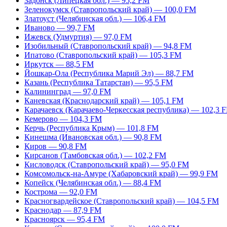
Задонск (Липецкая обл.) — 95,2 FM
Зеленокумск (Ставропольский край) — 100,0 FM
Златоуст (Челябинская обл.) — 106,4 FM
Иваново — 99,7 FM
Ижевск (Удмуртия) — 97,0 FM
Изобильный (Ставропольский край) — 94,8 FM
Ипатово (Ставропольский край) — 105,3 FM
Иркутск — 88,5 FM
Йошкар-Ола (Республика Марий Эл) — 88,7 FM
Казань (Республика Татарстан) — 95,5 FM
Калининград — 97,0 FM
Каневская (Краснодарский край) — 105,1 FM
Карачаевск (Карачаево-Черкесская республика) — 102,3 
Кемерово — 104,3 FM
Керчь (Республика Крым) — 101,8 FM
Кинешма (Ивановская обл.) — 90,8 FM
Киров — 90,8 FM
Кирсанов (Тамбовская обл.) — 102,2 FM
Кисловодск (Ставропольский край) — 95,0 FM
Комсомольск-на-Амуре (Хабаровский край) — 99,9 FM
Копейск (Челябинская обл.) — 88,4 FM
Кострома — 92,0 FM
Красногвардейское (Ставропольский край) — 104,5 FM
Краснодар — 87,9 FM
Красноярск — 95,4 FM