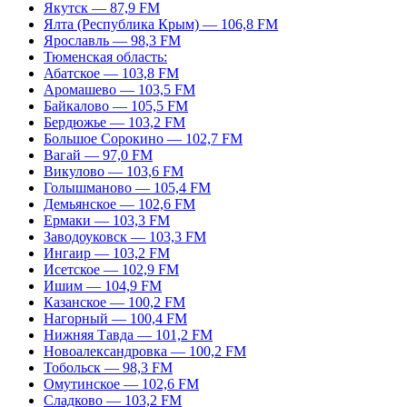
Якутск — 87,9 FM
Ялта (Республика Крым) — 106,8 FM
Ярославль — 98,3 FM
Тюменская область:
Абатское — 103,8 FM
Аромашево — 103,5 FM
Байкалово — 105,5 FM
Бердюжье — 103,2 FM
Большое Сорокино — 102,7 FM
Вагай — 97,0 FM
Викулово — 103,6 FM
Голышманово — 105,4 FM
Демьянское — 102,6 FM
Ермаки — 103,3 FM
Заводоуковск — 103,3 FM
Ингаир — 103,2 FM
Исетское — 102,9 FM
Ишим — 104,9 FM
Казанское — 100,2 FM
Нагорный — 100,4 FM
Нижняя Тавда — 101,2 FM
Новоалександровка — 100,2 FM
Тобольск — 98,3 FM
Омутинское — 102,6 FM
Сладково — 103,2 FM