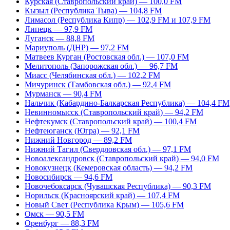
Курская (Ставропольский край) — 100,0 FM
Кызыл (Республика Тыва) — 104,8 FM
Лимасол (Республика Кипр) — 102,9 FM и 107,9 FM
Липецк — 97,9 FM
Луганск — 88,8 FM
Мариуполь (ДНР) — 97,2 FM
Матвеев Курган (Ростовская обл.) — 107,0 FM
Мелитополь (Запорожская обл.) — 96,7 FM
Миасс (Челябинская обл.) — 102,2 FM
Мичуринск (Тамбовская обл.) — 92,4 FM
Мурманск — 90,4 FM
Нальчик (Кабардино-Балкарская Республика) — 104,4 FM
Невинномысск (Ставропольский край) — 94,2 FM
Нефтекумск (Ставропольский край) — 100,4 FM
Нефтеюганск (Югра) — 92,1 FM
Нижний Новгород — 89,2 FM
Нижний Тагил (Свердловская обл.) — 97,1 FM
Новоалександровск (Ставропольский край) — 94,0 FM
Новокузнецк (Кемеровская область) — 94,2 FM
Новосибирск — 94,6 FM
Новочебоксарск (Чувашская Республика) — 90,3 FM
Норильск (Красноярский край) — 107,4 FM
Новый Свет (Республика Крым) — 105,6 FM
Омск — 90,5 FM
Оренбург — 88,3 FM