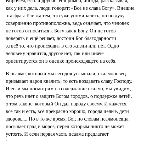
Впрочем, есть и другие. Например, иногда, рассказывая,
как у них дела, люди говорят: «Всё не слава Богу». Внешне
эта фраза близка тем, что уже упоминались, но по духу
совершенно противоположна, ведь означает, что человек
не готов относиться к Богу как к Богу. Он не готов
доверять и ещё решает, достоин Бог благодарности
за всё то, что происходит в его жизни или нет. Одно
человеку нравится, другое нет, так или иначе
ориентируется он в оценке происходящего на себя.
В псалме, который мы сегодня услышали, псалмопевец
призывает народ хвалить, то есть воздавать славу Господу.
И если мы посмотрим на содержание псалма, мы увидим,
что речь идёт о защите Богом городов, о поддержке детей,
о том законе, который Он дал народу своему. И кажется,
всё так и есть, всё прекрасно хорошо, города целые, дети
здоровы... Но в то же время, Бог, по словам псалмопевца,
посылает град и мороз, перед которым никто не может
устоять. И если первая часть псалма предлагает