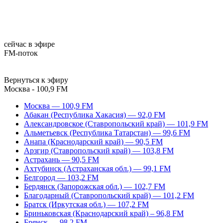
сейчас в эфире
FM-поток
Вернуться к эфиру
Москва - 100,9 FM
Москва — 100,9 FM
Абакан (Республика Хакасия) — 92,0 FM
Александровское (Ставропольский край) — 101,9 FM
Альметьевск (Республика Татарстан) — 99,6 FM
Анапа (Краснодарский край) — 90,5 FM
Арзгир (Ставропольский край) — 103,8 FM
Астрахань — 90,5 FM
Ахтубинск (Астраханская обл.) — 99,1 FM
Белгород — 103,2 FM
Бердянск (Запорожская обл.) — 102,7 FM
Благодарный (Ставропольский край) — 101,2 FM
Братск (Иркутская обл.) — 107,2 FM
Бриньковская (Краснодарский край) – 96,8 FM
Брянск — 98,2 FM