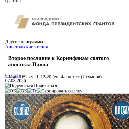
грантов
Другие программы
Апостольские чтения
Второе послание к Коринфянам святого
апостола Павла
Скачать
2 Кор., 169 зач., I, 12-20 (еп. Феоктист (Игумнов)
07.08.2026
Поделиться