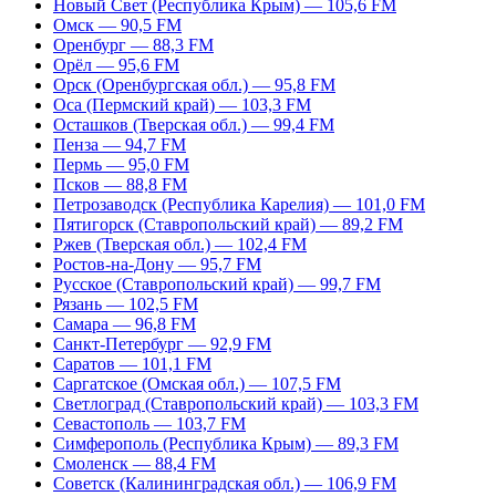
Новый Свет (Республика Крым) — 105,6 FM
Омск — 90,5 FM
Оренбург — 88,3 FM
Орёл — 95,6 FM
Орск (Оренбургская обл.) — 95,8 FM
Оса (Пермский край) — 103,3 FM
Осташков (Тверская обл.) — 99,4 FM
Пенза — 94,7 FM
Пермь — 95,0 FM
Псков — 88,8 FM
Петрозаводск (Республика Карелия) — 101,0 FM
Пятигорск (Ставропольский край) — 89,2 FM
Ржев (Тверская обл.) — 102,4 FM
Ростов-на-Дону — 95,7 FM
Русское (Ставропольский край) — 99,7 FM
Рязань — 102,5 FM
Самара — 96,8 FM
Санкт-Петербург — 92,9 FM
Саратов — 101,1 FM
Саргатское (Омская обл.) — 107,5 FM
Светлоград (Ставропольский край) — 103,3 FM
Севастополь — 103,7 FM
Симферополь (Республика Крым) — 89,3 FM
Смоленск — 88,4 FM
Советск (Калининградская обл.) — 106,9 FM