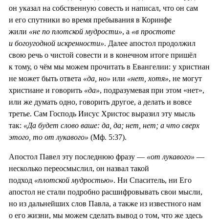
он указал на собственную совесть и написал, что он сам
и его спутники во время пребывания в Коринфе
жили
«не по плотской мудрости»
, а
«в простоте
и богоугодной искренности»
. Далее апостол продолжил
свою речь о чистой совести и в конечном итоге пришёл
к тому, о чём мы можем прочитать в Евангелии: у христиан
не может быть ответа
«да, но»
или
«нет, хотя»
, не могут
христиане и говорить
«да»
, подразумевая при этом «нет»,
или же думать одно, говорить другое, а делать и вовсе
третье. Сам Господь Иисус Христос выразил эту мысль
так:
«Да будет слово ваше: да, да; нет, нет; а что сверх
этого, то от лукавого»
(Мф. 5:37).
Апостол Павел эту последнюю фразу —
«от лукавого»
—
несколько переосмыслил, он назвал такой
подход
«плотской мудростью»
. Ни Спаситель, ни Его
апостол не стали подробно расшифровывать свои мысли,
но из дальнейших слов Павла, а также из известного нам
о его жизни, мы можем сделать вывод о том, что же здесь