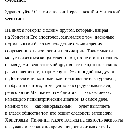
Феоктист.
Здравствуйте! С вами епископ Переславский и Угличский
Феоктист.
На днях я говорил с одним другом, который, взирая
на Христа и Его апостолов, задумался о том, насколько
нормальными было их поведение с точки зрения
современных психологии и психиатрии. Такие мысли
могут показаться кощунственными, но не стоит спешить
с выводами, ведь этот мой друг вовсе не одинок в своих
размышлениях, и, к примеру, о чём-то подобном думал
и Достоевский, который, как полагают литературоведы,
изобразил святого, помещённого в среду обывателей, —
речь о князе Мышкине из «Идиота», — как человека,
имеющего психиатрический диагноз. В самом деле,
именно так — как ненормальный — будет выглядеть
в глазах общества тот, кто решит следовать заповедям
Христовым. Причины такого взгляда на святость раскрыты
в звучащем сегодня во время литургии отрывке из 1-