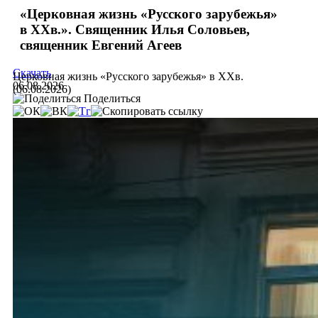
«Церковная жизнь «Русского зарубежья»
в ХХв.». Священник Илья Соловьев,
священник Евгений Агеев
Скачать
Церковная жизнь «Русского зарубежья» в ХХв.
06.08.2026
(06.08.2026)
Поделиться