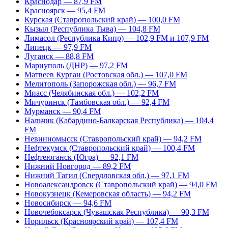
Краснодар — 87,9 FM
Красноярск — 95,4 FM
Курская (Ставропольский край) — 100,0 FM
Кызыл (Республика Тыва) — 104,8 FM
Лимасол (Республика Кипр) — 102,9 FM и 107,9 FM
Липецк — 97,9 FM
Луганск — 88,8 FM
Мариуполь (ДНР) — 97,2 FM
Матвеев Курган (Ростовская обл.) — 107,0 FM
Мелитополь (Запорожская обл.) — 96,7 FM
Миасс (Челябинская обл.) — 102,2 FM
Мичуринск (Тамбовская обл.) — 92,4 FM
Мурманск — 90,4 FM
Нальчик (Кабардино-Балкарская Республика) — 104,4
FM
Невинномысск (Ставропольский край) — 94,2 FM
Нефтекумск (Ставропольский край) — 100,4 FM
Нефтеюганск (Югра) — 92,1 FM
Нижний Новгород — 89,2 FM
Нижний Тагил (Свердловская обл.) — 97,1 FM
Новоалександровск (Ставропольский край) — 94,0 FM
Новокузнецк (Кемеровская область) — 94,2 FM
Новосибирск — 94,6 FM
Новочебоксарск (Чувашская Республика) — 90,3 FM
Норильск (Красноярский край) — 107,4 FM