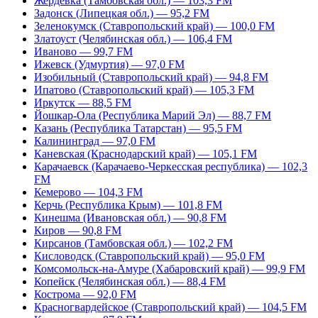
Жердевка (Тамбовская обл.) — 103,3 FM
Задонск (Липецкая обл.) — 95,2 FM
Зеленокумск (Ставропольский край) — 100,0 FM
Златоуст (Челябинская обл.) — 106,4 FM
Иваново — 99,7 FM
Ижевск (Удмуртия) — 97,0 FM
Изобильный (Ставропольский край) — 94,8 FM
Ипатово (Ставропольский край) — 105,3 FM
Иркутск — 88,5 FM
Йошкар-Ола (Республика Марий Эл) — 88,7 FM
Казань (Республика Татарстан) — 95,5 FM
Калининград — 97,0 FM
Каневская (Краснодарский край) — 105,1 FM
Карачаевск (Карачаево-Черкесская республика) — 102,3
FM
Кемерово — 104,3 FM
Керчь (Республика Крым) — 101,8 FM
Кинешма (Ивановская обл.) — 90,8 FM
Киров — 90,8 FM
Кирсанов (Тамбовская обл.) — 102,2 FM
Кисловодск (Ставропольский край) — 95,0 FM
Комсомольск-на-Амуре (Хабаровский край) — 99,9 FM
Копейск (Челябинская обл.) — 88,4 FM
Кострома — 92,0 FM
Красногвардейское (Ставропольский край) — 104,5 FM