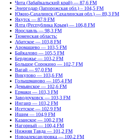
Чита (Забайкальский край) — 87,6 FM
Энергодар (Запорожская обл.) – 104,5 FM
Южно-Сахалинск (Сахалинская обл.) — 89,3 FM
Якутск — 87,9 FM
Ялта (Республика Крым) — 106,8 FM
Ярославль — 98,3 FM
Тюменская область:
Абатское — 103,8 FM
Аромашево — 103,5 FM
Байкалово — 105,5 FM
Бердюжье — 103,2 FM
Большое Сорокино — 102,7 FM
Вагай — 97,0 FM
Викулово — 103,6 FM
Голышманово — 105,4 FM
Демьянское — 102,6 FM
Ермаки — 103,3 FM
Заводоуковск — 103,3 FM
Ингаир — 103,2 FM
Исетское — 102,9 FM
Ишим — 104,9 FM
Казанское — 100,2 FM
Нагорный — 100,4 FM
Нижняя Тавда — 101,2 FM
Новоалександровка — 100,2 FM