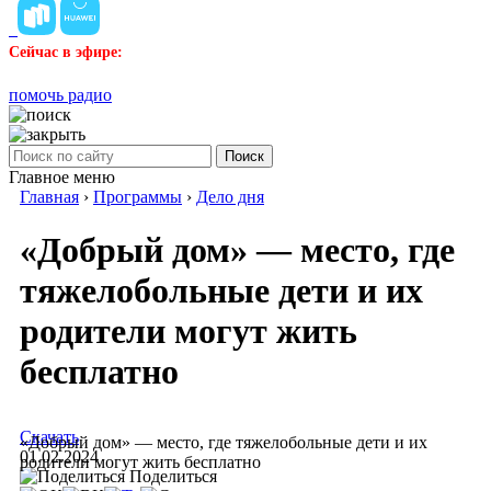
Сейчас в эфире:
помочь радио
Поиск
Главное меню
Главная
›
Программы
›
Дело дня
«Добрый дом» — место, где
тяжелобольные дети и их
родители могут жить
бесплатно
Скачать
«Добрый дом» — место, где тяжелобольные дети и их
01.02.2024
родители могут жить бесплатно
Поделиться