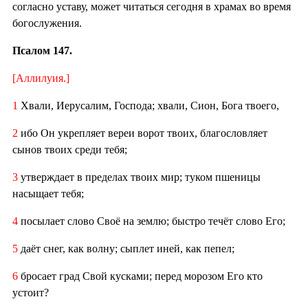
согласно уставу, может читаться сегодня в храмах во время
богослужения.
Псалом 147.
[Аллилуия.]
1
Хвали, Иерусалим, Господа; хвали, Сион, Бога твоего,
2
ибо Он укрепляет вереи ворот твоих, благословляет
сынов твоих среди тебя;
3
утверждает в пределах твоих мир; туком пшеницы
насыщает тебя;
4
посылает слово Своё на землю; быстро течёт слово Его;
5
даёт снег, как волну; сыплет иней, как пепел;
6
бросает град Свой кусками; перед морозом Его кто
устоит?