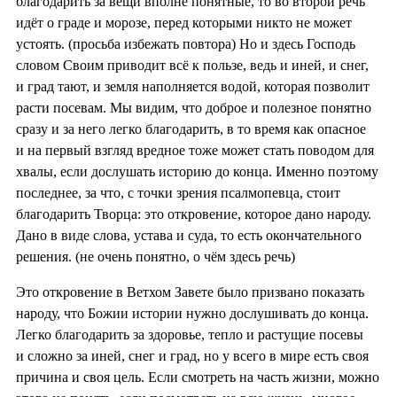
благодарить за вещи вполне понятные, то во второй речь
идёт о граде и морозе, перед которыми никто не может
устоять. (просьба избежать повтора) Но и здесь Господь
словом Своим приводит всё к пользе, ведь и иней, и снег,
и град тают, и земля наполняется водой, которая позволит
расти посевам. Мы видим, что доброе и полезное понятно
сразу и за него легко благодарить, в то время как опасное
и на первый взгляд вредное тоже может стать поводом для
хвалы, если дослушать историю до конца. Именно поэтому
последнее, за что, с точки зрения псалмопевца, стоит
благодарить Творца: это откровение, которое дано народу.
Дано в виде слова, устава и суда, то есть окончательного
решения. (не очень понятно, о чём здесь речь)
Это откровение в Ветхом Завете было призвано показать
народу, что Божии истории нужно дослушивать до конца.
Легко благодарить за здоровье, тепло и растущие посевы
и сложно за иней, снег и град, но у всего в мире есть своя
причина и своя цель. Если смотреть на часть жизни, можно