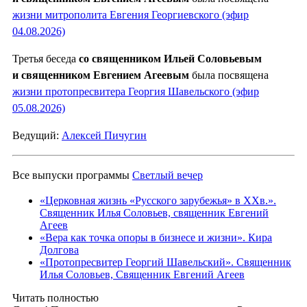
жизни митрополита Евгения Георгиевского (эфир
04.08.2026)
Третья беседа
со священником Ильей Соловьевым
и священником Евгением Агеевым
была посвящена
жизни протопресвитера Георгия Шавельского (эфир
05.08.2026)
Ведущий:
Алексей Пичугин
Все выпуски программы
Светлый вечер
«Церковная жизнь «Русского зарубежья» в ХХв.».
Священник Илья Соловьев, священник Евгений
Агеев
«Вера как точка опоры в бизнесе и жизни». Кира
Долгова
«Протопресвитер Георгий Шавельский». Священник
Илья Соловьев, Священник Евгений Агеев
Читать полностью