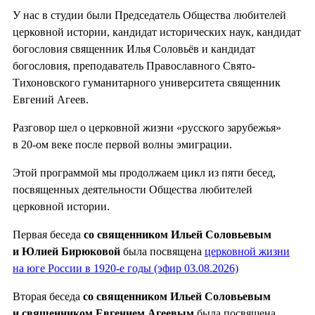
У нас в студии были Председатель Общества любителей
церковной истории, кандидат исторических наук, кандидат
богословия священник Илья Соловьёв и кандидат
богословия, преподаватель Православного Свято-
Тихоновского гуманитарного университета священник
Евгений Агеев.
Разговор шел о церковной жизни «русского зарубежья»
в 20-ом веке после первой волны эмиграции.
Этой программой мы продолжаем цикл из пяти бесед,
посвященных деятельности Общества любителей
церковной истории.
Первая беседа
со священником Ильей Соловьевым
и Юлией Бирюковой
была посвящена
церковной жизни
на юге России в 1920-е годы (эфир 03.08.2026)
Вторая беседа
со священником Ильей Соловьевым
и священником Евгением Агеевым
была посвящена