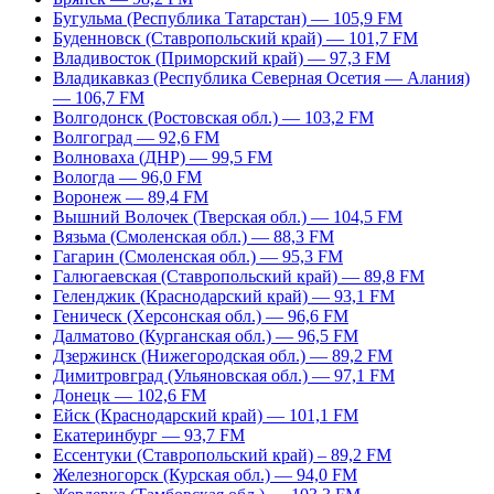
Бугульма (Республика Татарстан) — 105,9 FM
Буденновск (Ставропольский край) — 101,7 FM
Владивосток (Приморский край) — 97,3 FM
Владикавказ (Республика Северная Осетия — Алания)
— 106,7 FM
Волгодонск (Ростовская обл.) — 103,2 FM
Волгоград — 92,6 FM
Волноваха (ДНР) — 99,5 FM
Вологда — 96,0 FM
Воронеж — 89,4 FM
Вышний Волочек (Тверская обл.) — 104,5 FM
Вязьма (Смоленская обл.) — 88,3 FM
Гагарин (Смоленская обл.) — 95,3 FM
Галюгаевская (Ставропольский край) — 89,8 FM
Геленджик (Краснодарский край) — 93,1 FM
Геническ (Херсонская обл.) — 96,6 FM
Далматово (Курганская обл.) — 96,5 FM
Дзержинск (Нижегородская обл.) — 89,2 FM
Димитровград (Ульяновская обл.) — 97,1 FM
Донецк — 102,6 FM
Ейск (Краснодарский край) — 101,1 FM
Екатеринбург — 93,7 FM
Ессентуки (Ставропольский край) – 89,2 FM
Железногорск (Курская обл.) — 94,0 FM