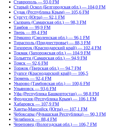
Ставрополь — 93,0 FM
Старый Оскол (Белгородская обл.) — 104,0 FM
Судак (Республика Крым) — 105,6 FM
Сургут (Югра) — 92,1 FM
Сызрань (Самарская обл.) — 98,3 FM
Тамбов — 99,9 FM
Тверь — 89,4 FM
Тёмкино (Смоленская обл.) — 96,1 FM
Тирасполь (Приднестровье) — 88,3 FM
Тихорецк (Краснодарский край) — 102,4 FM
Токмак (Запорожская обл.) — 104,9 FM
Тольятти (Самарская обл.) — 94,9 FM
Томск — 92,6 FM
Торжок (Тверская обл.) — 94,7 FM
Туапсе (Краснодарский край) — 106,5
Тюмень — 92,4 FM
Уварово (Тамбовская обл.) — 100,6 FM
Ульяновск — 93,6 FM
Уфа (Республика Башкортостан) — 98,8 FM
Феодосия (Республика Крым) — 106,1 FM
Хабаровск — 107,9 FM
Ханты-Мансийск (Югра) — 107,1 FM
Чебоксары (Чувашская Республика) — 90,3 FM
Челябинск — 88,4 FM
Череповец (Вологодская обл.) — 106,7 FM