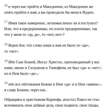
16
и через вас пройти в Македонию, из Македонии же
опять прийти к вам; а вы проводили бы меня в Иудею.
17
Имея такое намерение, легкомысленно ли я поступил?
Или, что я предпринимаю, по плоти предпринимаю, так
что у меня то «да, да», то «нет, нет»?
18
Верен Бог, что слово наше к вам не было то «да»,
то «нет».
19
Ибо Сын Божий, Иисус Христос, проповеданный у вас
нами, мною и Силуаном и Тимофеем, не был «да» и «нет»;
но в Нем было «да»,-
20
ибо все обетования Божии в Нем «да» и в Нем «аминь»,-
в славу Божию, через нас.
Обращаясь к христианам Коринфа, апостол Павел не стал
вспоминать свои добрые дела, свои подвиги, свои труды,