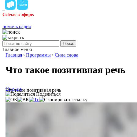
Сейчас в эфире:
помочь радио
Поиск
Главное меню
Главная
›
Программы
›
Сила слова
Что такое позитивная речь
Скачать
Что такое позитивная речь
Поделиться