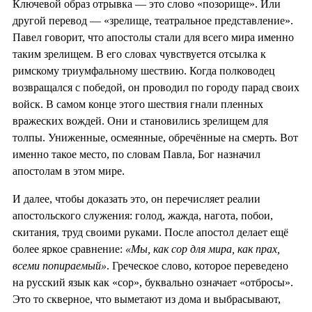
Ключевой образ отрывка — это слово «позорище». Или
другой перевод — «зрелище, театральное представление».
Павел говорит, что апостолы стали для всего мира именно
таким зрелищем. В его словах чувствуется отсылка к
римскому триумфальному шествию. Когда полководец
возвращался с победой, он проводил по городу парад своих
войск. В самом конце этого шествия гнали пленных
вражеских вождей. Они и становились зрелищем для
толпы. Униженные, осмеянные, обречённые на смерть. Вот
именно такое место, по словам Павла, Бог назначил
апостолам в этом мире.
И далее, чтобы доказать это, он перечисляет реалии
апостольского служения: голод, жажда, нагота, побои,
скитания, труд своими руками. После апостол делает ещё
более яркое сравнение:
«Мы, как сор для мира, как прах,
всеми попираемый»
. Греческое слово, которое переведено
на русский язык как «сор», буквально означает «отбросы».
Это то скверное, что выметают из дома и выбрасывают,