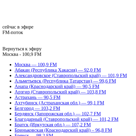
сейчас в эфире
FM-поток
Вернуться к эфиру
Москва - 100,9 FM
Москва — 100,9 FM
Абакан (Республика Хакасия) — 92,0 FM
Александровское (Ставропольский край) — 101,9 FM
Альметьевск (Республика Татарстан) — 99,6 FM
Анапа (Краснодарский край) — 90,5 FM
Арзгир (Ставропольский край) — 103,8 FM
Астрахань — 90,5 FM
Ахтубинск (Астраханская обл.) — 99,1 FM
Белгород — 103,2 FM
Бердянск (Запорожская обл.) — 102,7 FM
Благодарный (Ставропольский край) — 101,2 FM
Братск (Иркутская обл.) — 107,2 FM
Бриньковская (Краснодарский край) – 96,8 FM
Брянск — 98,2 FM