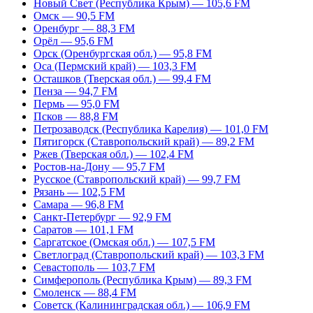
Новый Свет (Республика Крым) — 105,6 FM
Омск — 90,5 FM
Оренбург — 88,3 FM
Орёл — 95,6 FM
Орск (Оренбургская обл.) — 95,8 FM
Оса (Пермский край) — 103,3 FM
Осташков (Тверская обл.) — 99,4 FM
Пенза — 94,7 FM
Пермь — 95,0 FM
Псков — 88,8 FM
Петрозаводск (Республика Карелия) — 101,0 FM
Пятигорск (Ставропольский край) — 89,2 FM
Ржев (Тверская обл.) — 102,4 FM
Ростов-на-Дону — 95,7 FM
Русское (Ставропольский край) — 99,7 FM
Рязань — 102,5 FM
Самара — 96,8 FM
Санкт-Петербург — 92,9 FM
Саратов — 101,1 FM
Саргатское (Омская обл.) — 107,5 FM
Светлоград (Ставропольский край) — 103,3 FM
Севастополь — 103,7 FM
Симферополь (Республика Крым) — 89,3 FM
Смоленск — 88,4 FM
Советск (Калининградская обл.) — 106,9 FM