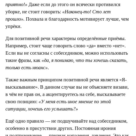
приятно!»
Даже если до этого он всячески противился
уборке, не стоит говорить:
«Наконец-то! Сто лет
прошло».
Похвала и благодарность мотивирует лучше, чем
упрёки.
Для позитивной речи характерны определённые приёмы.
Например, стоит чаще говорить слово «да» вместо «нет».
Если вы не согласны с собеседником, можно использовать
такие фразы, как
«да, я понимаю, что ты хочешь сказать,
только есть нюанс»
.
Также важным принципом позитивной речи является «Я-
высказывание». В данном случае вы не объясняете визави,
в чëм не прав он, а акцентируетесь на себе, высказываете
свою позицию:
«У меня есть иное мнение по этой
ситуации, хочешь его услышать?»
Ещë одно правило — не подшучивайте над собеседником,
особенно в присутствии других. Постоянная ирония
и подтрунивание — признак нападения, давления. Это как