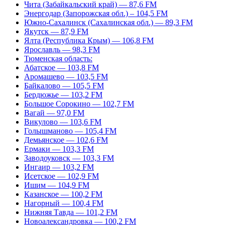
Чита (Забайкальский край) — 87,6 FM
Энергодар (Запорожская обл.) – 104,5 FM
Южно-Сахалинск (Сахалинская обл.) — 89,3 FM
Якутск — 87,9 FM
Ялта (Республика Крым) — 106,8 FM
Ярославль — 98,3 FM
Тюменская область:
Абатское — 103,8 FM
Аромашево — 103,5 FM
Байкалово — 105,5 FM
Бердюжье — 103,2 FM
Большое Сорокино — 102,7 FM
Вагай — 97,0 FM
Викулово — 103,6 FM
Голышманово — 105,4 FM
Демьянское — 102,6 FM
Ермаки — 103,3 FM
Заводоуковск — 103,3 FM
Ингаир — 103,2 FM
Исетское — 102,9 FM
Ишим — 104,9 FM
Казанское — 100,2 FM
Нагорный — 100,4 FM
Нижняя Тавда — 101,2 FM
Новоалександровка — 100,2 FM