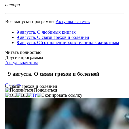
автора.
Все выпуски программы
Актуальная тема:
9 августа. О любимых книгах
9 августа. О связи грехов и болезней
8 августа. Об отношении христианина к животным
Читать полностью
Другие программы
Актуальная тема
9 августа. О связи грехов и болезней
Скачать
О связи грехов и болезней
Поделиться