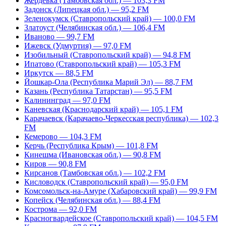
Жердевка (Тамбовская обл.) — 103,3 FM
Задонск (Липецкая обл.) — 95,2 FM
Зеленокумск (Ставропольский край) — 100,0 FM
Златоуст (Челябинская обл.) — 106,4 FM
Иваново — 99,7 FM
Ижевск (Удмуртия) — 97,0 FM
Изобильный (Ставропольский край) — 94,8 FM
Ипатово (Ставропольский край) — 105,3 FM
Иркутск — 88,5 FM
Йошкар-Ола (Республика Марий Эл) — 88,7 FM
Казань (Республика Татарстан) — 95,5 FM
Калининград — 97,0 FM
Каневская (Краснодарский край) — 105,1 FM
Карачаевск (Карачаево-Черкесская республика) — 102,3
FM
Кемерово — 104,3 FM
Керчь (Республика Крым) — 101,8 FM
Кинешма (Ивановская обл.) — 90,8 FM
Киров — 90,8 FM
Кирсанов (Тамбовская обл.) — 102,2 FM
Кисловодск (Ставропольский край) — 95,0 FM
Комсомольск-на-Амуре (Хабаровский край) — 99,9 FM
Копейск (Челябинская обл.) — 88,4 FM
Кострома — 92,0 FM
Красногвардейское (Ставропольский край) — 104,5 FM