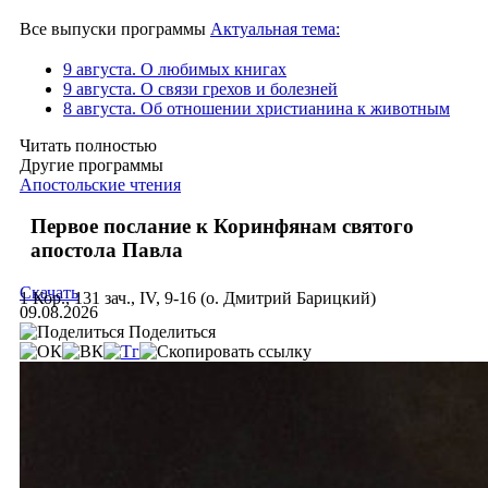
Все выпуски программы
Актуальная тема:
9 августа. О любимых книгах
9 августа. О связи грехов и болезней
8 августа. Об отношении христианина к животным
Читать полностью
Другие программы
Апостольские чтения
Первое послание к Коринфянам святого
апостола Павла
Скачать
1 Кор., 131 зач., IV, 9-16 (о. Дмитрий Барицкий)
09.08.2026
Поделиться