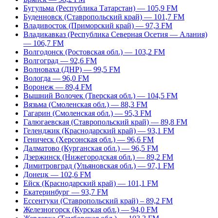
Бугульма (Республика Татарстан) — 105,9 FM
Буденновск (Ставропольский край) — 101,7 FM
Владивосток (Приморский край) — 97,3 FM
Владикавказ (Республика Северная Осетия — Алания)
— 106,7 FM
Волгодонск (Ростовская обл.) — 103,2 FM
Волгоград — 92,6 FM
Волноваха (ДНР) — 99,5 FM
Вологда — 96,0 FM
Воронеж — 89,4 FM
Вышний Волочек (Тверская обл.) — 104,5 FM
Вязьма (Смоленская обл.) — 88,3 FM
Гагарин (Смоленская обл.) — 95,3 FM
Галюгаевская (Ставропольский край) — 89,8 FM
Геленджик (Краснодарский край) — 93,1 FM
Геническ (Херсонская обл.) — 96,6 FM
Далматово (Курганская обл.) — 96,5 FM
Дзержинск (Нижегородская обл.) — 89,2 FM
Димитровград (Ульяновская обл.) — 97,1 FM
Донецк — 102,6 FM
Ейск (Краснодарский край) — 101,1 FM
Екатеринбург — 93,7 FM
Ессентуки (Ставропольский край) – 89,2 FM
Железногорск (Курская обл.) — 94,0 FM