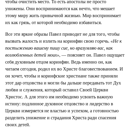
чтобы очистить место. То есть апостолы не просто
унижены. Они воспринимаются как нечто, что мешает
этому миру жить привычной жизнью. Мир воспринимает
их как грязь, от которой необходимо избавиться.
Все эти яркие образы Павел приводит не для того, чтобы
вызвать жалость и излить на коринфян свою горечь.
«Не к
постыжению вашему пишу сие, но вразумляю вас, как
возлюбленных детей моих»
, — поясняет он. Павел ощущает
себя духовным отцом коринфян. Ведь именно он, как
читаем сегодня, родил их во Христе благовествованием. И
он хочет, чтобы и коринфские христиане также приняли
этот дар отцовства и могли бы дальше передавать тот Дух
любви и служения, который оставил Своей Церкви
Христос. А для этого им необходимо усвоить важную
истину: подлинное духовное отцовство и лидерство в
Церкви измеряется не властью и успехом, а готовностью
разделить унижение и страдания Христа ради спасения
своих детей.