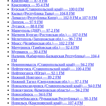
Краснодар — 87,9 FM
Красноярск — 95,4 FM
Курская (Ставропольский край) — 100,0 FM
Кызыл (Республика Тыва) — 104,8 FM
Лимасол (Республика Кипр) — 102,9 FM и 107,9 FM
Липецк — 97,9 FM
Луганск — 88,8 FM
Мариуполь (ДНР) — 97,2 FM
Матвеев Курган (Ростовская обл.) — 107,0 FM
Мелитополь (Запорожская обл.) — 96,7 FM
Миасс (Челябинская обл.) — 102,2 FM
Мичуринск (Тамбовская обл.) — 92,4 FM
Мурманск — 90,4 FM
Нальчик (Кабардино-Балкарская Республика) — 104,4
FM
Невинномысск (Ставропольский край) — 94,2 FM
Нефтекумск (Ставропольский край) — 100,4 FM
Нефтеюганск (Югра) — 92,1 FM
Нижний Новгород — 89,2 FM
Нижний Тагил (Свердловская обл.) — 97,1 FM
Новоалександровск (Ставропольский край) — 94,0 FM
Новокузнецк (Кемеровская область) — 94,2 FM
Новосибирск — 94,6 FM
Новочебоксарск (Чувашская Республика) — 90,3 FM
Норильск (Красноярский край) — 107,4 FM