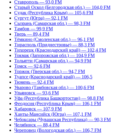
Ставрополь — 93,0 FM
Старый Оскол (Белгородская обл.) — 104,0 FM
Судак (Республика Крым) — 105,6 FM
Сургут (Югра) — 92,1 FM
Сызрань (Самарская обл.) — 98,3 FM
Тамбов — 99,9 FM
Тверь — 89,4 FM
Тёмкино (Смоленская обл.) — 96,1 FM
Тирасполь (Приднестровье) — 88,3 FM
Тихорецк (Краснодарский край) — 102,4 FM
Токмак (Запорожская обл.) — 104,9 FM
Тольятти (Самарская обл.) — 94,9 FM
Томск — 92,6 FM
Торжок (Тверская обл.) — 94,7 FM
Туапсе (Краснодарский край) — 106,5
Тюмень — 92,4 FM
Уварово (Тамбовская обл.) — 100,6 FM
Ульяновск — 93,6 FM
Уфа (Республика Башкортостан) — 98,8 FM
Феодосия (Республика Крым) — 106,1 FM
Хабаровск — 107,9 FM
Ханты-Мансийск (Югра) — 107,1 FM
Чебоксары (Чувашская Республика) — 90,3 FM
Челябинск — 88,4 FM
Череповец (Вологодская обл.) — 106,7 FM