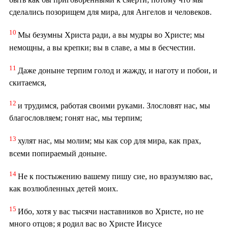
сделались позорищем для мира, для Ангелов и человеков.
10
Мы безумны Христа ради, а вы мудры во Христе; мы
немощны, а вы крепки; вы в славе, а мы в бесчестии.
11
Даже доныне терпим голод и жажду, и наготу и побои, и
скитаемся,
12
и трудимся, работая своими руками. Злословят нас, мы
благословляем; гонят нас, мы терпим;
13
хулят нас, мы молим; мы как сор для мира, как прах,
всеми попираемый доныне.
14
Не к постыжению вашему пишу сие, но вразумляю вас,
как возлюбленных детей моих.
15
Ибо, хотя у вас тысячи наставников во Христе, но не
много отцов; я родил вас во Христе Иисусе