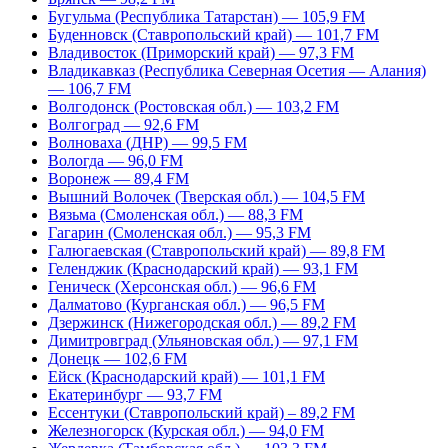
Бугульма (Республика Татарстан) — 105,9 FM
Буденновск (Ставропольский край) — 101,7 FM
Владивосток (Приморский край) — 97,3 FM
Владикавказ (Республика Северная Осетия — Алания)
— 106,7 FM
Волгодонск (Ростовская обл.) — 103,2 FM
Волгоград — 92,6 FM
Волноваха (ДНР) — 99,5 FM
Вологда — 96,0 FM
Воронеж — 89,4 FM
Вышний Волочек (Тверская обл.) — 104,5 FM
Вязьма (Смоленская обл.) — 88,3 FM
Гагарин (Смоленская обл.) — 95,3 FM
Галюгаевская (Ставропольский край) — 89,8 FM
Геленджик (Краснодарский край) — 93,1 FM
Геническ (Херсонская обл.) — 96,6 FM
Далматово (Курганская обл.) — 96,5 FM
Дзержинск (Нижегородская обл.) — 89,2 FM
Димитровград (Ульяновская обл.) — 97,1 FM
Донецк — 102,6 FM
Ейск (Краснодарский край) — 101,1 FM
Екатеринбург — 93,7 FM
Ессентуки (Ставропольский край) – 89,2 FM
Железногорск (Курская обл.) — 94,0 FM