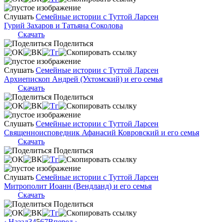
Слушать
Семейные истории с Туттой Ларсен
Гурий Захаров и Татьяна Соколова
Скачать
Поделиться
Слушать
Семейные истории с Туттой Ларсен
Архиепископ Андрей (Ухтомский) и его семья
Скачать
Поделиться
Слушать
Семейные истории с Туттой Ларсен
Священноисповедник Афанасий Ковровский и его семья
Скачать
Поделиться
Слушать
Семейные истории с Туттой Ларсен
Митрополит Иоанн (Вендланд) и его семья
Скачать
Поделиться
‹ Назад
3
4
5
6
7
Вперед ›