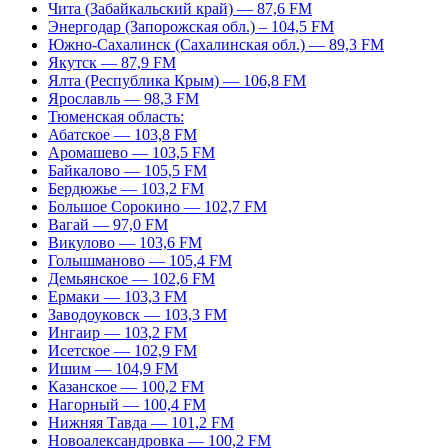
Чита (Забайкальский край) — 87,6 FM
Энергодар (Запорожская обл.) – 104,5 FM
Южно-Сахалинск (Сахалинская обл.) — 89,3 FM
Якутск — 87,9 FM
Ялта (Республика Крым) — 106,8 FM
Ярославль — 98,3 FM
Тюменская область:
Абатское — 103,8 FM
Аромашево — 103,5 FM
Байкалово — 105,5 FM
Бердюжье — 103,2 FM
Большое Сорокино — 102,7 FM
Вагай — 97,0 FM
Викулово — 103,6 FM
Голышманово — 105,4 FM
Демьянское — 102,6 FM
Ермаки — 103,3 FM
Заводоуковск — 103,3 FM
Ингаир — 103,2 FM
Исетское — 102,9 FM
Ишим — 104,9 FM
Казанское — 100,2 FM
Нагорный — 100,4 FM
Нижняя Тавда — 101,2 FM
Новоалександровка — 100,2 FM