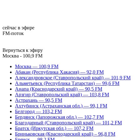
сейчас в эфире
FM-поток
Вернуться к эфиру
Москва - 100,9 FM
Москва — 100,9 FM
Абакан (Республика Хакасия) — 92,0 FM
Александровское (Ставропольский край) — 101,9 FM
Альметьевск (Республика Татарстан) — 99,6 FM
Анапа (Краснодарский край) — 90,5 FM
Арзгир (Ставропольский край) — 103,8 FM
Астрахань — 90,5 FM
Ахтубинск (Астраханская обл.) — 99,1 FM
Белгород — 103,2 FM
Бердянск (Запорожская обл.) — 102,7 FM
Благодарный (Ставропольский край) — 101,2 FM
Братск (Иркутская обл.) — 107,2 FM
Бриньковская (Краснодарский край) – 96,8 FM
Брянск — 98,2 FM