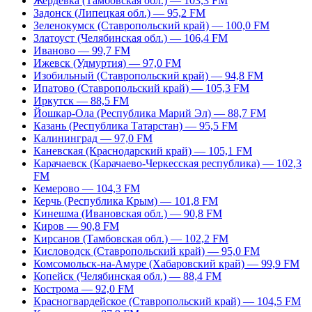
Жердевка (Тамбовская обл.) — 103,3 FM
Задонск (Липецкая обл.) — 95,2 FM
Зеленокумск (Ставропольский край) — 100,0 FM
Златоуст (Челябинская обл.) — 106,4 FM
Иваново — 99,7 FM
Ижевск (Удмуртия) — 97,0 FM
Изобильный (Ставропольский край) — 94,8 FM
Ипатово (Ставропольский край) — 105,3 FM
Иркутск — 88,5 FM
Йошкар-Ола (Республика Марий Эл) — 88,7 FM
Казань (Республика Татарстан) — 95,5 FM
Калининград — 97,0 FM
Каневская (Краснодарский край) — 105,1 FM
Карачаевск (Карачаево-Черкесская республика) — 102,3
FM
Кемерово — 104,3 FM
Керчь (Республика Крым) — 101,8 FM
Кинешма (Ивановская обл.) — 90,8 FM
Киров — 90,8 FM
Кирсанов (Тамбовская обл.) — 102,2 FM
Кисловодск (Ставропольский край) — 95,0 FM
Комсомольск-на-Амуре (Хабаровский край) — 99,9 FM
Копейск (Челябинская обл.) — 88,4 FM
Кострома — 92,0 FM
Красногвардейское (Ставропольский край) — 104,5 FM