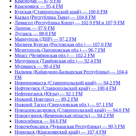
Краснодар — 87,9 FM
Красноярск — 95,4 FM
Курская (Ставропольский край) — 100,0 FM
Кызыл (Республика Тыва) — 104,8 FM
Лимасол (Республика Кипр) — 102,9 FM и 107,9 FM
Липецк — 97,9 FM
Луганск — 88,8 FM
Мариуполь (ДНР) — 97,2 FM
Матвеев Курган (Ростовская обл.) — 107,0 FM
Мелитополь (Запорожская обл.) — 96,7 FM
Миасс (Челябинская обл.) — 102,2 FM
Мичуринск (Тамбовская обл.) — 92,4 FM
Мурманск — 90,4 FM
Нальчик (Кабардино-Балкарская Республика) — 104,4
FM
Невинномысск (Ставропольский край) — 94,2 FM
Нефтекумск (Ставропольский край) — 100,4 FM
Нефтеюганск (Югра) — 92,1 FM
Нижний Новгород — 89,2 FM
Нижний Тагил (Свердловская обл.) — 97,1 FM
Новоалександровск (Ставропольский край) — 94,0 FM
Новокузнецк (Кемеровская область) — 94,2 FM
Новосибирск — 94,6 FM
Новочебоксарск (Чувашская Республика) — 90,3 FM
Норильск (Красноярский край) — 107,4 FM