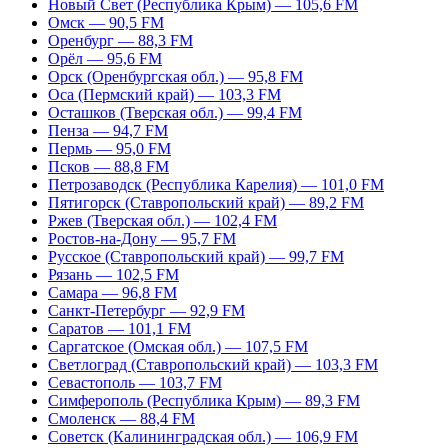
Новый Свет (Республика Крым) — 105,6 FM
Омск — 90,5 FM
Оренбург — 88,3 FM
Орёл — 95,6 FM
Орск (Оренбургская обл.) — 95,8 FM
Оса (Пермский край) — 103,3 FM
Осташков (Тверская обл.) — 99,4 FM
Пенза — 94,7 FM
Пермь — 95,0 FM
Псков — 88,8 FM
Петрозаводск (Республика Карелия) — 101,0 FM
Пятигорск (Ставропольский край) — 89,2 FM
Ржев (Тверская обл.) — 102,4 FM
Ростов-на-Дону — 95,7 FM
Русское (Ставропольский край) — 99,7 FM
Рязань — 102,5 FM
Самара — 96,8 FM
Санкт-Петербург — 92,9 FM
Саратов — 101,1 FM
Саргатское (Омская обл.) — 107,5 FM
Светлоград (Ставропольский край) — 103,3 FM
Севастополь — 103,7 FM
Симферополь (Республика Крым) — 89,3 FM
Смоленск — 88,4 FM
Советск (Калининградская обл.) — 106,9 FM