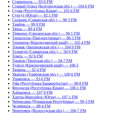
Ставрополь — 93,0 FM
Старый Оскол (Белгородская обл.) — 104,0 FM
Судак (Республика Крым) — 105,6 FM
Сургут (Югра) — 92,1 FM
Сызрань (Самарская обл.) — 98,3 FM
Тамбов — 99,9 FM
Тверь — 89,4 FM
Тёмкино (Смоленская обл.) — 96,1 FM
Тирасполь (Приднестровье) — 88,3 FM
Тихорецк (Краснодарский край) — 102,4 FM
Токмак (Запорожская обл.) — 104,9 FM
Тольятти (Самарская обл.) — 94,9 FM
Томск — 92,6 FM
Торжок (Тверская обл.) — 94,7 FM
Туапсе (Краснодарский край) — 106,5
Тюмень — 92,4 FM
Уварово (Тамбовская обл.) — 100,6 FM
Ульяновск — 93,6 FM
Уфа (Республика Башкортостан) — 98,8 FM
Феодосия (Республика Крым) — 106,1 FM
Хабаровск — 107,9 FM
Ханты-Мансийск (Югра) — 107,1 FM
Чебоксары (Чувашская Республика) — 90,3 FM
Челябинск — 88,4 FM
Череповец (Вологодская обл.) — 106,7 FM