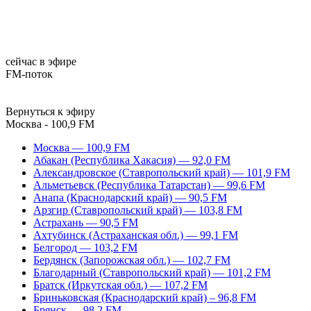
сейчас в эфире
FM-поток
Вернуться к эфиру
Москва - 100,9 FM
Москва — 100,9 FM
Абакан (Республика Хакасия) — 92,0 FM
Александровское (Ставропольский край) — 101,9 FM
Альметьевск (Республика Татарстан) — 99,6 FM
Анапа (Краснодарский край) — 90,5 FM
Арзгир (Ставропольский край) — 103,8 FM
Астрахань — 90,5 FM
Ахтубинск (Астраханская обл.) — 99,1 FM
Белгород — 103,2 FM
Бердянск (Запорожская обл.) — 102,7 FM
Благодарный (Ставропольский край) — 101,2 FM
Братск (Иркутская обл.) — 107,2 FM
Бриньковская (Краснодарский край) – 96,8 FM
Брянск — 98,2 FM