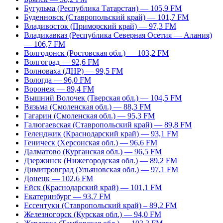
Бугульма (Республика Татарстан) — 105,9 FM
Буденновск (Ставропольский край) — 101,7 FM
Владивосток (Приморский край) — 97,3 FM
Владикавказ (Республика Северная Осетия — Алания)
— 106,7 FM
Волгодонск (Ростовская обл.) — 103,2 FM
Волгоград — 92,6 FM
Волноваха (ДНР) — 99,5 FM
Вологда — 96,0 FM
Воронеж — 89,4 FM
Вышний Волочек (Тверская обл.) — 104,5 FM
Вязьма (Смоленская обл.) — 88,3 FM
Гагарин (Смоленская обл.) — 95,3 FM
Галюгаевская (Ставропольский край) — 89,8 FM
Геленджик (Краснодарский край) — 93,1 FM
Геническ (Херсонская обл.) — 96,6 FM
Далматово (Курганская обл.) — 96,5 FM
Дзержинск (Нижегородская обл.) — 89,2 FM
Димитровград (Ульяновская обл.) — 97,1 FM
Донецк — 102,6 FM
Ейск (Краснодарский край) — 101,1 FM
Екатеринбург — 93,7 FM
Ессентуки (Ставропольский край) – 89,2 FM
Железногорск (Курская обл.) — 94,0 FM