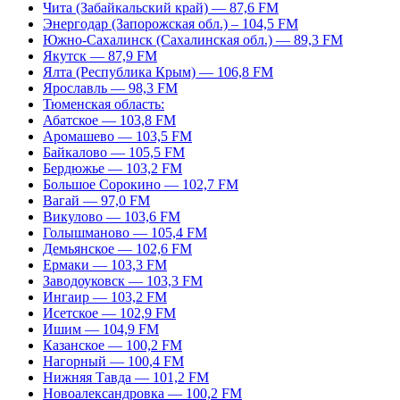
Чита (Забайкальский край) — 87,6 FM
Энергодар (Запорожская обл.) – 104,5 FM
Южно-Сахалинск (Сахалинская обл.) — 89,3 FM
Якутск — 87,9 FM
Ялта (Республика Крым) — 106,8 FM
Ярославль — 98,3 FM
Тюменская область:
Абатское — 103,8 FM
Аромашево — 103,5 FM
Байкалово — 105,5 FM
Бердюжье — 103,2 FM
Большое Сорокино — 102,7 FM
Вагай — 97,0 FM
Викулово — 103,6 FM
Голышманово — 105,4 FM
Демьянское — 102,6 FM
Ермаки — 103,3 FM
Заводоуковск — 103,3 FM
Ингаир — 103,2 FM
Исетское — 102,9 FM
Ишим — 104,9 FM
Казанское — 100,2 FM
Нагорный — 100,4 FM
Нижняя Тавда — 101,2 FM
Новоалександровка — 100,2 FM