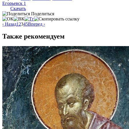
Егорьевск 1
Скачать
Поделиться
‹ Назад
1
2
3
4
5
Вперед ›
Также рекомендуем