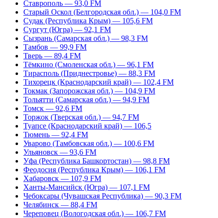
Ставрополь — 93,0 FM
Старый Оскол (Белгородская обл.) — 104,0 FM
Судак (Республика Крым) — 105,6 FM
Сургут (Югра) — 92,1 FM
Сызрань (Самарская обл.) — 98,3 FM
Тамбов — 99,9 FM
Тверь — 89,4 FM
Тёмкино (Смоленская обл.) — 96,1 FM
Тирасполь (Приднестровье) — 88,3 FM
Тихорецк (Краснодарский край) — 102,4 FM
Токмак (Запорожская обл.) — 104,9 FM
Тольятти (Самарская обл.) — 94,9 FM
Томск — 92,6 FM
Торжок (Тверская обл.) — 94,7 FM
Туапсе (Краснодарский край) — 106,5
Тюмень — 92,4 FM
Уварово (Тамбовская обл.) — 100,6 FM
Ульяновск — 93,6 FM
Уфа (Республика Башкортостан) — 98,8 FM
Феодосия (Республика Крым) — 106,1 FM
Хабаровск — 107,9 FM
Ханты-Мансийск (Югра) — 107,1 FM
Чебоксары (Чувашская Республика) — 90,3 FM
Челябинск — 88,4 FM
Череповец (Вологодская обл.) — 106,7 FM