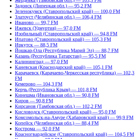
Жердевка (Тамбовская обл.) — 103,3 FM
Задонск (Липецкая обл.) — 95,2 FM
Зеленокумск (Ставропольский край) — 100,0 FM
Златоуст (Челябинская обл.) — 106,4 FM
Иваново — 99,7 FM
Ижевск (Удмуртия) — 97,0 FM
Изобильный (Ставропольский край) — 94,8 FM
Ипатово (Ставропольский край) — 105,3 FM
Иркутск — 88,5 FM
Йошкар-Ола (Республика Марий Эл) — 88,7 FM
Казань (Республика Татарстан) — 95,5 FM
Калининград — 97,0 FM
Каневская (Краснодарский край) — 105,1 FM
Карачаевск (Карачаево-Черкесская республика) — 102,3
FM
Кемерово — 104,3 FM
Керчь (Республика Крым) — 101,8 FM
Кинешма (Ивановская обл.) — 90,8 FM
Киров — 90,8 FM
Кирсанов (Тамбовская обл.) — 102,2 FM
Кисловодск (Ставропольский край) — 95,0 FM
Комсомольск-на-Амуре (Хабаровский край) — 99,9 FM
Копейск (Челябинская обл.) — 88,4 FM
Кострома — 92,0 FM
Красногвардейское (Ставропольский край) — 104,5 FM