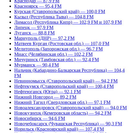
Краснодар — 87,9 FM
Красноярск — 95,4 FM
Курская (Ставропольский край) — 100,0 FM
Кызыл (Республика Тыва) — 104,8 FM
Лимасол (Республика Кипр) — 102,9 FM и 107,9 FM
Липецк — 97,9 FM
Луганск — 88,8 FM
Мариуполь (ДНР) — 97,2 FM
Матвеев Курган (Ростовская обл.) — 107,0 FM
Мелитополь (Запорожская обл.) — 96,7 FM
Миасс (Челябинская обл.) — 102,2 FM
Мичуринск (Тамбовская обл.) — 92,4 FM
Мурманск — 90,4 FM
Нальчик (Кабардино-Балкарская Республика) — 104,4
FM
Невинномысск (Ставропольский край) — 94,2 FM
Нефтекумск (Ставропольский край) — 100,4 FM
Нефтеюганск (Югра) — 92,1 FM
Нижний Новгород — 89,2 FM
Нижний Тагил (Свердловская обл.) — 97,1 FM
Новоалександровск (Ставропольский край) — 94,0 FM
Новокузнецк (Кемеровская область) — 94,2 FM
Новосибирск — 94,6 FM
Новочебоксарск (Чувашская Республика) — 90,3 FM
Норильск (Красноярский край) — 107,4 FM