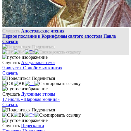
Слушать
Апостольские чтения
Первое послание к Коринфянам святого апостола Павла
Скачать
Поделиться
Слушать
Актуальная тема
9 августа. О любимых книгах
Скачать
Поделиться
Слушать
Духовные этюды
17 июля. «Шаровая молния»
Скачать
Поделиться
Слушать
Пересказки
Прогулка Николетты