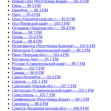
Новый Свет (Республика Крым) — 105,6 FM
Омск — 90,5 FM
Оренбург — 88,3 FM
Орёл — 95,6 FM
Орск (Оренбургская обл.) — 95,8 FM
Оса (Пермский край) — 103,3 FM
Осташков (Тверская обл.) — 99,4 FM
Пенза — 94,7 FM
Пермь — 95,0 FM
Псков — 88,8 FM
Петрозаводск (Республика Карелия) — 101,0 FM
Пятигорск (Ставропольский край) — 89,2 FM
Ржев (Тверская обл.) — 102,4 FM
Ростов-на-Дону — 95,7 FM
Русское (Ставропольский край) — 99,7 FM
Рязань — 102,5 FM
Самара — 96,8 FM
Санкт-Петербург — 92,9 FM
Саратов — 101,1 FM
Саргатское (Омская обл.) — 107,5 FM
Светлоград (Ставропольский край) — 103,3 FM
Севастополь — 103,7 FM
Симферополь (Республика Крым) — 89,3 FM
Смоленск — 88,4 FM
Советск (Калининградская обл.) — 106,9 FM