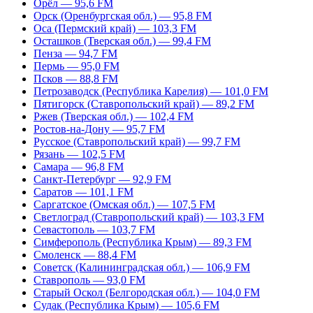
Орёл — 95,6 FM
Орск (Оренбургская обл.) — 95,8 FM
Оса (Пермский край) — 103,3 FM
Осташков (Тверская обл.) — 99,4 FM
Пенза — 94,7 FM
Пермь — 95,0 FM
Псков — 88,8 FM
Петрозаводск (Республика Карелия) — 101,0 FM
Пятигорск (Ставропольский край) — 89,2 FM
Ржев (Тверская обл.) — 102,4 FM
Ростов-на-Дону — 95,7 FM
Русское (Ставропольский край) — 99,7 FM
Рязань — 102,5 FM
Самара — 96,8 FM
Санкт-Петербург — 92,9 FM
Саратов — 101,1 FM
Саргатское (Омская обл.) — 107,5 FM
Светлоград (Ставропольский край) — 103,3 FM
Севастополь — 103,7 FM
Симферополь (Республика Крым) — 89,3 FM
Смоленск — 88,4 FM
Советск (Калининградская обл.) — 106,9 FM
Ставрополь — 93,0 FM
Старый Оскол (Белгородская обл.) — 104,0 FM
Судак (Республика Крым) — 105,6 FM