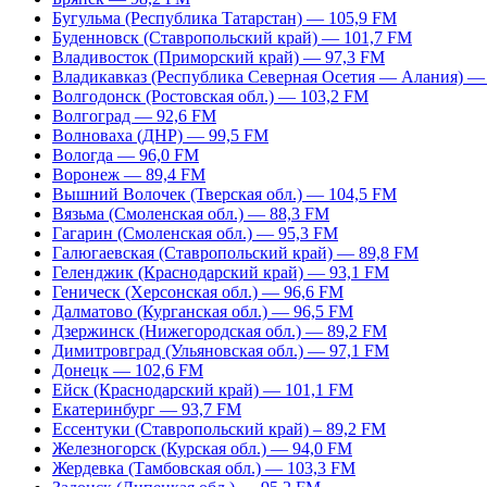
Бугульма (Республика Татарстан) — 105,9 FM
Буденновск (Ставропольский край) — 101,7 FM
Владивосток (Приморский край) — 97,3 FM
Владикавказ (Республика Северная Осетия — Алания) —
Волгодонск (Ростовская обл.) — 103,2 FM
Волгоград — 92,6 FM
Волноваха (ДНР) — 99,5 FM
Вологда — 96,0 FM
Воронеж — 89,4 FM
Вышний Волочек (Тверская обл.) — 104,5 FM
Вязьма (Смоленская обл.) — 88,3 FM
Гагарин (Смоленская обл.) — 95,3 FM
Галюгаевская (Ставропольский край) — 89,8 FM
Геленджик (Краснодарский край) — 93,1 FM
Геническ (Херсонская обл.) — 96,6 FM
Далматово (Курганская обл.) — 96,5 FM
Дзержинск (Нижегородская обл.) — 89,2 FM
Димитровград (Ульяновская обл.) — 97,1 FM
Донецк — 102,6 FM
Ейск (Краснодарский край) — 101,1 FM
Екатеринбург — 93,7 FM
Ессентуки (Ставропольский край) – 89,2 FM
Железногорск (Курская обл.) — 94,0 FM
Жердевка (Тамбовская обл.) — 103,3 FM