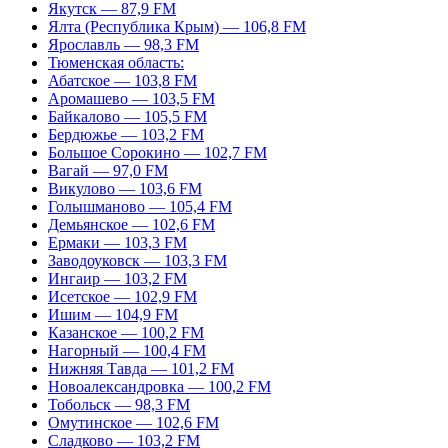
Якутск — 87,9 FM
Ялта (Республика Крым) — 106,8 FM
Ярославль — 98,3 FM
Тюменская область:
Абатское — 103,8 FM
Аромашево — 103,5 FM
Байкалово — 105,5 FM
Бердюжье — 103,2 FM
Большое Сорокино — 102,7 FM
Вагай — 97,0 FM
Викулово — 103,6 FM
Голышманово — 105,4 FM
Демьянское — 102,6 FM
Ермаки — 103,3 FM
Заводоуковск — 103,3 FM
Ингаир — 103,2 FM
Исетское — 102,9 FM
Ишим — 104,9 FM
Казанское — 100,2 FM
Нагорный — 100,4 FM
Нижняя Тавда — 101,2 FM
Новоалександровка — 100,2 FM
Тобольск — 98,3 FM
Омутинское — 102,6 FM
Сладково — 103,2 FM