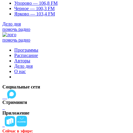
Упорово — 106,8 FM
Черное — 100,3 FM
Ярково — 103,4 FM
Дело дня
помочь радио
помочь радио
Программы
Расписание
Авторы
Дело дня
О нас
Социальные сети
Стриминги
Приложение
Сейчас в эфире: