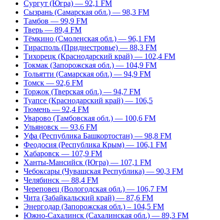
Сургут (Югра) — 92,1 FM
Сызрань (Самарская обл.) — 98,3 FM
Тамбов — 99,9 FM
Тверь — 89,4 FM
Тёмкино (Смоленская обл.) — 96,1 FM
Тирасполь (Приднестровье) — 88,3 FM
Тихорецк (Краснодарский край) — 102,4 FM
Токмак (Запорожская обл.) — 104,9 FM
Тольятти (Самарская обл.) — 94,9 FM
Томск — 92,6 FM
Торжок (Тверская обл.) — 94,7 FM
Туапсе (Краснодарский край) — 106,5
Тюмень — 92,4 FM
Уварово (Тамбовская обл.) — 100,6 FM
Ульяновск — 93,6 FM
Уфа (Республика Башкортостан) — 98,8 FM
Феодосия (Республика Крым) — 106,1 FM
Хабаровск — 107,9 FM
Ханты-Мансийск (Югра) — 107,1 FM
Чебоксары (Чувашская Республика) — 90,3 FM
Челябинск — 88,4 FM
Череповец (Вологодская обл.) — 106,7 FM
Чита (Забайкальский край) — 87,6 FM
Энергодар (Запорожская обл.) – 104,5 FM
Южно-Сахалинск (Сахалинская обл.) — 89,3 FM