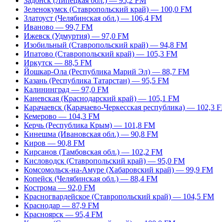
Задонск (Липецкая обл.) — 95,2 FM
Зеленокумск (Ставропольский край) — 100,0 FM
Златоуст (Челябинская обл.) — 106,4 FM
Иваново — 99,7 FM
Ижевск (Удмуртия) — 97,0 FM
Изобильный (Ставропольский край) — 94,8 FM
Ипатово (Ставропольский край) — 105,3 FM
Иркутск — 88,5 FM
Йошкар-Ола (Республика Марий Эл) — 88,7 FM
Казань (Республика Татарстан) — 95,5 FM
Калининград — 97,0 FM
Каневская (Краснодарский край) — 105,1 FM
Карачаевск (Карачаево-Черкесская республика) — 102,3 
Кемерово — 104,3 FM
Керчь (Республика Крым) — 101,8 FM
Кинешма (Ивановская обл.) — 90,8 FM
Киров — 90,8 FM
Кирсанов (Тамбовская обл.) — 102,2 FM
Кисловодск (Ставропольский край) — 95,0 FM
Комсомольск-на-Амуре (Хабаровский край) — 99,9 FM
Копейск (Челябинская обл.) — 88,4 FM
Кострома — 92,0 FM
Красногвардейское (Ставропольский край) — 104,5 FM
Краснодар — 87,9 FM
Красноярск — 95,4 FM