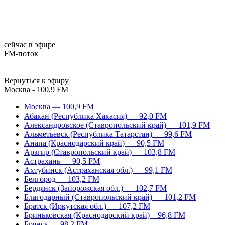
сейчас в эфире
FM-поток
Вернуться к эфиру
Москва - 100,9 FM
Москва — 100,9 FM
Абакан (Республика Хакасия) — 92,0 FM
Александровское (Ставропольский край) — 101,9 FM
Альметьевск (Республика Татарстан) — 99,6 FM
Анапа (Краснодарский край) — 90,5 FM
Арзгир (Ставропольский край) — 103,8 FM
Астрахань — 90,5 FM
Ахтубинск (Астраханская обл.) — 99,1 FM
Белгород — 103,2 FM
Бердянск (Запорожская обл.) — 102,7 FM
Благодарный (Ставропольский край) — 101,2 FM
Братск (Иркутская обл.) — 107,2 FM
Бриньковская (Краснодарский край) – 96,8 FM
Брянск — 98,2 FM