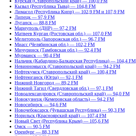
Курская (Ставропольский край) — 100,0 FM
Кызыл (Республика Тыва) — 104,8 FM
Лимасол (Республика Кипр) — 102,9 FM и 107,9 FM
Липецк — 97,9 FM
Луганск — 88,8 FM
Мариуполь (ДНР) — 97,2 FM
Матвеев Курган (Ростовская обл.) — 107,0 FM
Мелитополь (Запорожская обл.) — 96,7 FM
Миасс (Челябинская обл.) — 102,2 FM
Мичуринск (Тамбовская обл.) — 92,4 FM
Мурманск — 90,4 FM
Нальчик (Кабардино-Балкарская Республика) — 104,4 FM
Невинномысск (Ставропольский край) — 94,2 FM
Нефтекумск (Ставропольский край) — 100,4 FM
Нефтеюганск (Югра) — 92,1 FM
Нижний Новгород — 89,2 FM
Нижний Тагил (Свердловская обл.) — 97,1 FM
Новоалександровск (Ставропольский край) — 94,0 FM
Новокузнецк (Кемеровская область) — 94,2 FM
Новосибирск — 94,6 FM
Новочебоксарск (Чувашская Республика) — 90,3 FM
Норильск (Красноярский край) — 107,4 FM
Новый Свет (Республика Крым) — 105,6 FM
Омск — 90,5 FM
Оренбург — 88,3 FM