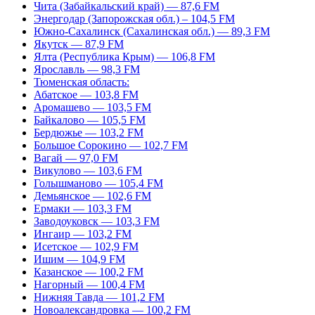
Чита (Забайкальский край) — 87,6 FM
Энергодар (Запорожская обл.) – 104,5 FM
Южно-Сахалинск (Сахалинская обл.) — 89,3 FM
Якутск — 87,9 FM
Ялта (Республика Крым) — 106,8 FM
Ярославль — 98,3 FM
Тюменская область:
Абатское — 103,8 FM
Аромашево — 103,5 FM
Байкалово — 105,5 FM
Бердюжье — 103,2 FM
Большое Сорокино — 102,7 FM
Вагай — 97,0 FM
Викулово — 103,6 FM
Голышманово — 105,4 FM
Демьянское — 102,6 FM
Ермаки — 103,3 FM
Заводоуковск — 103,3 FM
Ингаир — 103,2 FM
Исетское — 102,9 FM
Ишим — 104,9 FM
Казанское — 100,2 FM
Нагорный — 100,4 FM
Нижняя Тавда — 101,2 FM
Новоалександровка — 100,2 FM