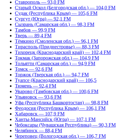
Ставрополь — 93,0 FM
Старый Оскол (Белгородская обл.) — 104,0 FM
Судак (Республика Крым) — 105,6 FM
Сургут (Югра) — 92,1 FM
Сызрань (Самарская обл.) — 98,3 FM
Тамбов — 99,9 FM
Тверь — 89,4 FM
Тёмкино (Смоленская обл.) — 96,1 FM
Тирасполь (Приднестровье) — 88,3 FM
Тихорецк (Краснодарский край) — 102,4 FM
Токмак (Запорожская обл.) — 104,9 FM
Тольятти (Самарская обл.) — 94,9 FM
Томск — 92,6 FM
Торжок (Тверская обл.) — 94,7 FM
Туапсе (Краснодарский край) — 106,5
Тюмень — 92,4 FM
Уварово (Тамбовская обл.) — 100,6 FM
Ульяновск — 93,6 FM
Уфа (Республика Башкортостан) — 98,8 FM
Феодосия (Республика Крым) — 106,1 FM
Хабаровск — 107,9 FM
Ханты-Мансийск (Югра) — 107,1 FM
Чебоксары (Чувашская Республика) — 90,3 FM
Челябинск — 88,4 FM
Череповец (Вологодская обл.) — 106,7 FM