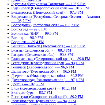
Бугульма (Республика Татарстан) — 105,9 FM
Буденновск (Ставропольский край) — 101,7 FM
Владивосток (Приморский край) — 97,3 FM
Владикавказ (Республика Северная Осетия — Алания)
— 106,7 FM
Волгодонск (Ростовская обл.) — 103,2 FM
Волгоград — 92,6 FM
Волноваха (ДНР) — 99,5 FM
Вологда — 96,0 FM
Воронеж — 89,4 FM
Вышний Волочек (Тверская обл.) — 104,5 FM
Вязьма (Смоленская обл.) — 88,3 FM
Гагарин (Смоленская обл.) — 95,3 FM
Галюгаевская (Ставропольский край) — 89,8 FM
Геленджик (Краснодарский край) — 93,1 FM
Геническ (Херсонская обл.) — 96,6 FM
Далматово (Курганская обл.) — 96,5 FM
Дзержинск (Нижегородская обл.) — 89,2 FM
Димитровград (Ульяновская обл.) — 97,1 FM
Донецк — 102,6 FM
Ейск (Краснодарский край) — 101,1 FM
Екатеринбург — 93,7 FM
Ессентуки (Ставропольский край) – 89,2 FM
Железногорск (Курская обл.) — 94,0 FM