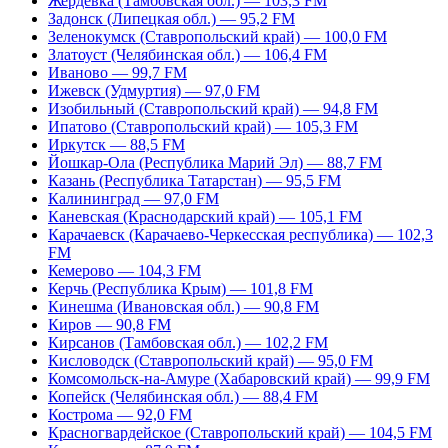
Жердевка (Тамбовская обл.) — 103,3 FM
Задонск (Липецкая обл.) — 95,2 FM
Зеленокумск (Ставропольский край) — 100,0 FM
Златоуст (Челябинская обл.) — 106,4 FM
Иваново — 99,7 FM
Ижевск (Удмуртия) — 97,0 FM
Изобильный (Ставропольский край) — 94,8 FM
Ипатово (Ставропольский край) — 105,3 FM
Иркутск — 88,5 FM
Йошкар-Ола (Республика Марий Эл) — 88,7 FM
Казань (Республика Татарстан) — 95,5 FM
Калининград — 97,0 FM
Каневская (Краснодарский край) — 105,1 FM
Карачаевск (Карачаево-Черкесская республика) — 102,3
FM
Кемерово — 104,3 FM
Керчь (Республика Крым) — 101,8 FM
Кинешма (Ивановская обл.) — 90,8 FM
Киров — 90,8 FM
Кирсанов (Тамбовская обл.) — 102,2 FM
Кисловодск (Ставропольский край) — 95,0 FM
Комсомольск-на-Амуре (Хабаровский край) — 99,9 FM
Копейск (Челябинская обл.) — 88,4 FM
Кострома — 92,0 FM
Красногвардейское (Ставропольский край) — 104,5 FM