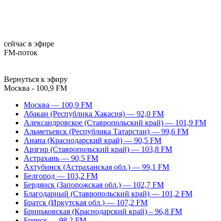
сейчас в эфире
FM-поток
Вернуться к эфиру
Москва - 100,9 FM
Москва — 100,9 FM
Абакан (Республика Хакасия) — 92,0 FM
Александровское (Ставропольский край) — 101,9 FM
Альметьевск (Республика Татарстан) — 99,6 FM
Анапа (Краснодарский край) — 90,5 FM
Арзгир (Ставропольский край) — 103,8 FM
Астрахань — 90,5 FM
Ахтубинск (Астраханская обл.) — 99,1 FM
Белгород — 103,2 FM
Бердянск (Запорожская обл.) — 102,7 FM
Благодарный (Ставропольский край) — 101,2 FM
Братск (Иркутская обл.) — 107,2 FM
Бриньковская (Краснодарский край) – 96,8 FM
Брянск — 98,2 FM