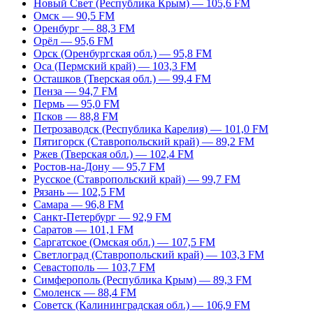
Новый Свет (Республика Крым) — 105,6 FM
Омск — 90,5 FM
Оренбург — 88,3 FM
Орёл — 95,6 FM
Орск (Оренбургская обл.) — 95,8 FM
Оса (Пермский край) — 103,3 FM
Осташков (Тверская обл.) — 99,4 FM
Пенза — 94,7 FM
Пермь — 95,0 FM
Псков — 88,8 FM
Петрозаводск (Республика Карелия) — 101,0 FM
Пятигорск (Ставропольский край) — 89,2 FM
Ржев (Тверская обл.) — 102,4 FM
Ростов-на-Дону — 95,7 FM
Русское (Ставропольский край) — 99,7 FM
Рязань — 102,5 FM
Самара — 96,8 FM
Санкт-Петербург — 92,9 FM
Саратов — 101,1 FM
Саргатское (Омская обл.) — 107,5 FM
Светлоград (Ставропольский край) — 103,3 FM
Севастополь — 103,7 FM
Симферополь (Республика Крым) — 89,3 FM
Смоленск — 88,4 FM
Советск (Калининградская обл.) — 106,9 FM