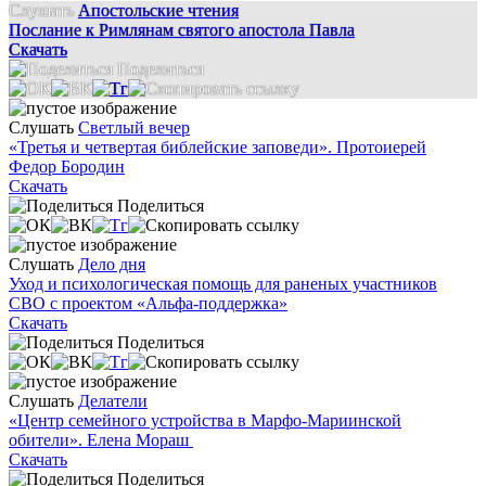
Слушать
Апостольские чтения
Послание к Римлянам святого апостола Павла
Скачать
Поделиться
Слушать
Светлый вечер
«Третья и четвертая библейские заповеди». Протоиерей
Федор Бородин
Скачать
Поделиться
Слушать
Дело дня
Уход и психологическая помощь для раненых участников
СВО с проектом «Альфа-поддержка»
Скачать
Поделиться
Слушать
Делатели
«Центр семейного устройства в Марфо-Мариинской
обители». Елена Мораш
Скачать
Поделиться