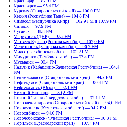
Краснодар — 87,9 FM
Красноярск — 95,4 FM
Курская (Ставропольский край) — 100,0 FM
Кызыл (Республика Тыва) — 104,8 FM
Лимасол (Республика Кипр) — 102,9 FM и 107,9 FM
Липецк — 97,9 FM
Луганск — 88,8 FM
Мариуполь (ДНР) — 97,2 FM
Матвеев Курган (Ростовская обл.) — 107,0 FM
Мелитополь (Запорожская обл.) — 96,7 FM
Миасс (Челябинская обл.) — 102,2 FM
Мичуринск (Тамбовская обл.) — 92,4 FM
Мурманск — 90,4 FM
Нальчик (Кабардино-Балкарская Республика) — 104,4
FM
Невинномысск (Ставропольский край) — 94,2 FM
Нефтекумск (Ставропольский край) — 100,4 FM
Нефтеюганск (Югра) — 92,1 FM
Нижний Новгород — 89,2 FM
Нижний Тагил (Свердловская обл.) — 97,1 FM
Новоалександровск (Ставропольский край) — 94,0 FM
Новокузнецк (Кемеровская область) — 94,2 FM
Новосибирск — 94,6 FM
Новочебоксарск (Чувашская Республика) — 90,3 FM
Норильск (Красноярский край) — 107,4 FM