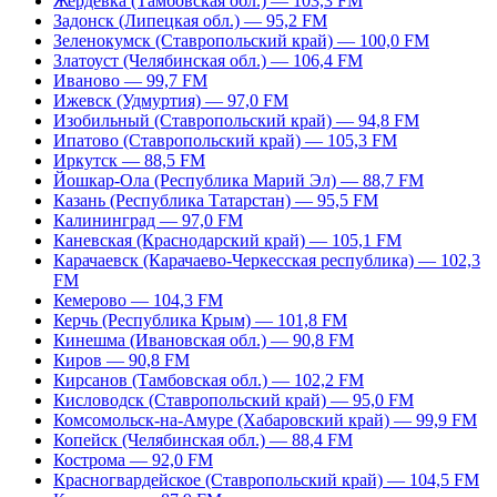
Жердевка (Тамбовская обл.) — 103,3 FM
Задонск (Липецкая обл.) — 95,2 FM
Зеленокумск (Ставропольский край) — 100,0 FM
Златоуст (Челябинская обл.) — 106,4 FM
Иваново — 99,7 FM
Ижевск (Удмуртия) — 97,0 FM
Изобильный (Ставропольский край) — 94,8 FM
Ипатово (Ставропольский край) — 105,3 FM
Иркутск — 88,5 FM
Йошкар-Ола (Республика Марий Эл) — 88,7 FM
Казань (Республика Татарстан) — 95,5 FM
Калининград — 97,0 FM
Каневская (Краснодарский край) — 105,1 FM
Карачаевск (Карачаево-Черкесская республика) — 102,3
FM
Кемерово — 104,3 FM
Керчь (Республика Крым) — 101,8 FM
Кинешма (Ивановская обл.) — 90,8 FM
Киров — 90,8 FM
Кирсанов (Тамбовская обл.) — 102,2 FM
Кисловодск (Ставропольский край) — 95,0 FM
Комсомольск-на-Амуре (Хабаровский край) — 99,9 FM
Копейск (Челябинская обл.) — 88,4 FM
Кострома — 92,0 FM
Красногвардейское (Ставропольский край) — 104,5 FM