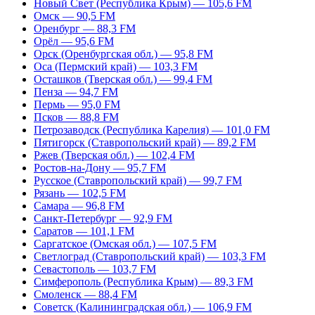
Новый Свет (Республика Крым) — 105,6 FM
Омск — 90,5 FM
Оренбург — 88,3 FM
Орёл — 95,6 FM
Орск (Оренбургская обл.) — 95,8 FM
Оса (Пермский край) — 103,3 FM
Осташков (Тверская обл.) — 99,4 FM
Пенза — 94,7 FM
Пермь — 95,0 FM
Псков — 88,8 FM
Петрозаводск (Республика Карелия) — 101,0 FM
Пятигорск (Ставропольский край) — 89,2 FM
Ржев (Тверская обл.) — 102,4 FM
Ростов-на-Дону — 95,7 FM
Русское (Ставропольский край) — 99,7 FM
Рязань — 102,5 FM
Самара — 96,8 FM
Санкт-Петербург — 92,9 FM
Саратов — 101,1 FM
Саргатское (Омская обл.) — 107,5 FM
Светлоград (Ставропольский край) — 103,3 FM
Севастополь — 103,7 FM
Симферополь (Республика Крым) — 89,3 FM
Смоленск — 88,4 FM
Советск (Калининградская обл.) — 106,9 FM