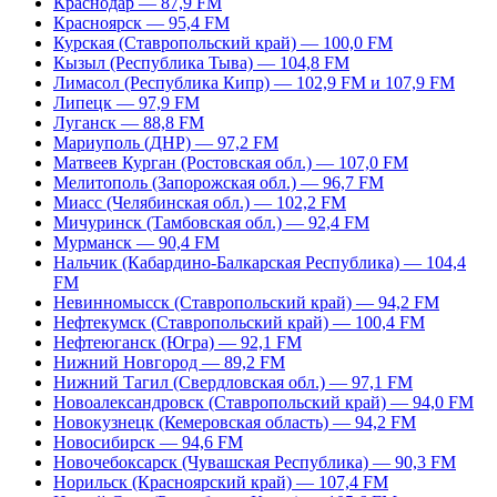
Краснодар — 87,9 FM
Красноярск — 95,4 FM
Курская (Ставропольский край) — 100,0 FM
Кызыл (Республика Тыва) — 104,8 FM
Лимасол (Республика Кипр) — 102,9 FM и 107,9 FM
Липецк — 97,9 FM
Луганск — 88,8 FM
Мариуполь (ДНР) — 97,2 FM
Матвеев Курган (Ростовская обл.) — 107,0 FM
Мелитополь (Запорожская обл.) — 96,7 FM
Миасс (Челябинская обл.) — 102,2 FM
Мичуринск (Тамбовская обл.) — 92,4 FM
Мурманск — 90,4 FM
Нальчик (Кабардино-Балкарская Республика) — 104,4
FM
Невинномысск (Ставропольский край) — 94,2 FM
Нефтекумск (Ставропольский край) — 100,4 FM
Нефтеюганск (Югра) — 92,1 FM
Нижний Новгород — 89,2 FM
Нижний Тагил (Свердловская обл.) — 97,1 FM
Новоалександровск (Ставропольский край) — 94,0 FM
Новокузнецк (Кемеровская область) — 94,2 FM
Новосибирск — 94,6 FM
Новочебоксарск (Чувашская Республика) — 90,3 FM
Норильск (Красноярский край) — 107,4 FM