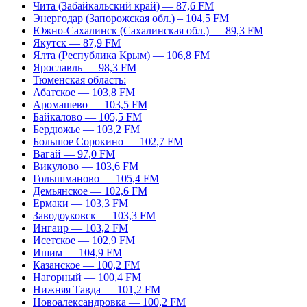
Чита (Забайкальский край) — 87,6 FM
Энергодар (Запорожская обл.) – 104,5 FM
Южно-Сахалинск (Сахалинская обл.) — 89,3 FM
Якутск — 87,9 FM
Ялта (Республика Крым) — 106,8 FM
Ярославль — 98,3 FM
Тюменская область:
Абатское — 103,8 FM
Аромашево — 103,5 FM
Байкалово — 105,5 FM
Бердюжье — 103,2 FM
Большое Сорокино — 102,7 FM
Вагай — 97,0 FM
Викулово — 103,6 FM
Голышманово — 105,4 FM
Демьянское — 102,6 FM
Ермаки — 103,3 FM
Заводоуковск — 103,3 FM
Ингаир — 103,2 FM
Исетское — 102,9 FM
Ишим — 104,9 FM
Казанское — 100,2 FM
Нагорный — 100,4 FM
Нижняя Тавда — 101,2 FM
Новоалександровка — 100,2 FM