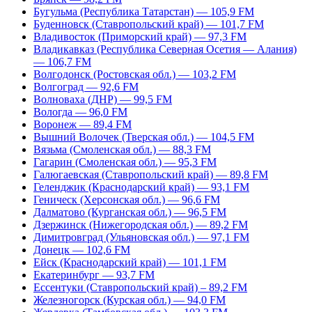
Бугульма (Республика Татарстан) — 105,9 FM
Буденновск (Ставропольский край) — 101,7 FM
Владивосток (Приморский край) — 97,3 FM
Владикавказ (Республика Северная Осетия — Алания)
— 106,7 FM
Волгодонск (Ростовская обл.) — 103,2 FM
Волгоград — 92,6 FM
Волноваха (ДНР) — 99,5 FM
Вологда — 96,0 FM
Воронеж — 89,4 FM
Вышний Волочек (Тверская обл.) — 104,5 FM
Вязьма (Смоленская обл.) — 88,3 FM
Гагарин (Смоленская обл.) — 95,3 FM
Галюгаевская (Ставропольский край) — 89,8 FM
Геленджик (Краснодарский край) — 93,1 FM
Геническ (Херсонская обл.) — 96,6 FM
Далматово (Курганская обл.) — 96,5 FM
Дзержинск (Нижегородская обл.) — 89,2 FM
Димитровград (Ульяновская обл.) — 97,1 FM
Донецк — 102,6 FM
Ейск (Краснодарский край) — 101,1 FM
Екатеринбург — 93,7 FM
Ессентуки (Ставропольский край) – 89,2 FM
Железногорск (Курская обл.) — 94,0 FM