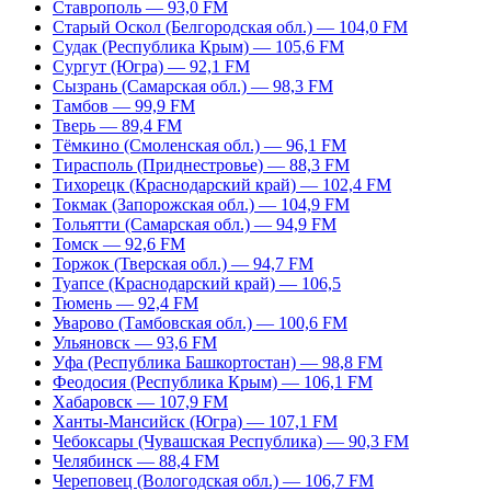
Ставрополь — 93,0 FM
Старый Оскол (Белгородская обл.) — 104,0 FM
Судак (Республика Крым) — 105,6 FM
Сургут (Югра) — 92,1 FM
Сызрань (Самарская обл.) — 98,3 FM
Тамбов — 99,9 FM
Тверь — 89,4 FM
Тёмкино (Смоленская обл.) — 96,1 FM
Тирасполь (Приднестровье) — 88,3 FM
Тихорецк (Краснодарский край) — 102,4 FM
Токмак (Запорожская обл.) — 104,9 FM
Тольятти (Самарская обл.) — 94,9 FM
Томск — 92,6 FM
Торжок (Тверская обл.) — 94,7 FM
Туапсе (Краснодарский край) — 106,5
Тюмень — 92,4 FM
Уварово (Тамбовская обл.) — 100,6 FM
Ульяновск — 93,6 FM
Уфа (Республика Башкортостан) — 98,8 FM
Феодосия (Республика Крым) — 106,1 FM
Хабаровск — 107,9 FM
Ханты-Мансийск (Югра) — 107,1 FM
Чебоксары (Чувашская Республика) — 90,3 FM
Челябинск — 88,4 FM
Череповец (Вологодская обл.) — 106,7 FM