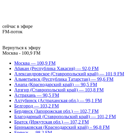
сейчас в эфире
FM-поток
Вернуться к эфиру
Москва - 100,9 FM
Москва — 100,9 FM
Абакан (Республика Хакасия) — 92,0 FM
Александровское (Ставропольский край) — 101,9 FM
Альметьевск (Республика Татарстан) — 99,6 FM
Анапа (Краснодарский край) — 90,5 FM
Арзгир (Ставропольский край) — 103,8 FM
Астрахань — 90,5 FM
Ахтубинск (Астраханская обл.) — 99,1 FM
Белгород — 103,2 FM
Бердянск (Запорожская обл.) — 102,7 FM
Благодарный (Ставропольский край) — 101,2 FM
Братск (Иркутская обл.) — 107,2 FM
Бриньковская (Краснодарский край) – 96,8 FM
Брянск — 98,2 FM