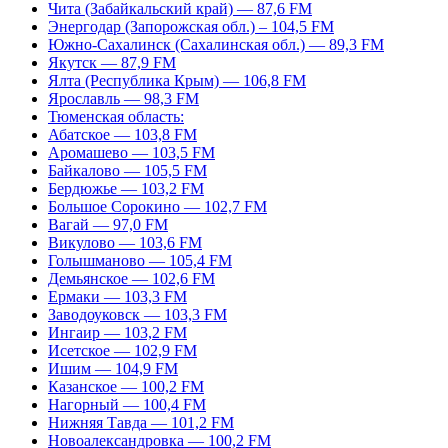
Чита (Забайкальский край) — 87,6 FM
Энергодар (Запорожская обл.) – 104,5 FM
Южно-Сахалинск (Сахалинская обл.) — 89,3 FM
Якутск — 87,9 FM
Ялта (Республика Крым) — 106,8 FM
Ярославль — 98,3 FM
Тюменская область:
Абатское — 103,8 FM
Аромашево — 103,5 FM
Байкалово — 105,5 FM
Бердюжье — 103,2 FM
Большое Сорокино — 102,7 FM
Вагай — 97,0 FM
Викулово — 103,6 FM
Голышманово — 105,4 FM
Демьянское — 102,6 FM
Ермаки — 103,3 FM
Заводоуковск — 103,3 FM
Ингаир — 103,2 FM
Исетское — 102,9 FM
Ишим — 104,9 FM
Казанское — 100,2 FM
Нагорный — 100,4 FM
Нижняя Тавда — 101,2 FM
Новоалександровка — 100,2 FM