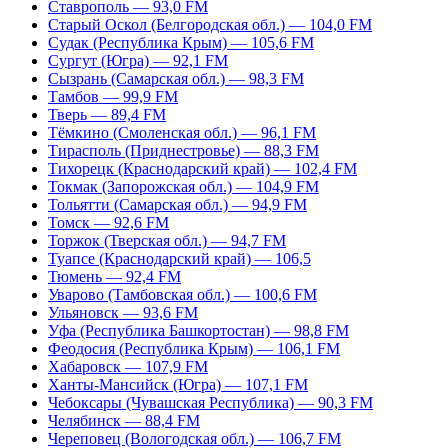
Ставрополь — 93,0 FM
Старый Оскол (Белгородская обл.) — 104,0 FM
Судак (Республика Крым) — 105,6 FM
Сургут (Югра) — 92,1 FM
Сызрань (Самарская обл.) — 98,3 FM
Тамбов — 99,9 FM
Тверь — 89,4 FM
Тёмкино (Смоленская обл.) — 96,1 FM
Тирасполь (Приднестровье) — 88,3 FM
Тихорецк (Краснодарский край) — 102,4 FM
Токмак (Запорожская обл.) — 104,9 FM
Тольятти (Самарская обл.) — 94,9 FM
Томск — 92,6 FM
Торжок (Тверская обл.) — 94,7 FM
Туапсе (Краснодарский край) — 106,5
Тюмень — 92,4 FM
Уварово (Тамбовская обл.) — 100,6 FM
Ульяновск — 93,6 FM
Уфа (Республика Башкортостан) — 98,8 FM
Феодосия (Республика Крым) — 106,1 FM
Хабаровск — 107,9 FM
Ханты-Мансийск (Югра) — 107,1 FM
Чебоксары (Чувашская Республика) — 90,3 FM
Челябинск — 88,4 FM
Череповец (Вологодская обл.) — 106,7 FM