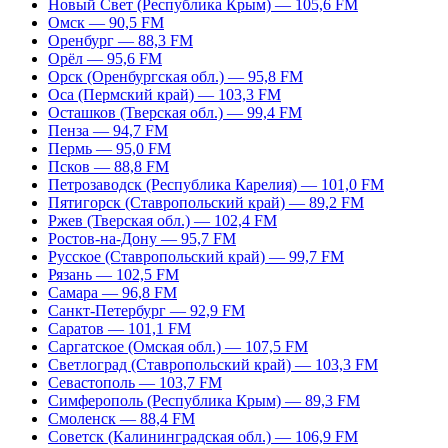
Новый Свет (Республика Крым) — 105,6 FM
Омск — 90,5 FM
Оренбург — 88,3 FM
Орёл — 95,6 FM
Орск (Оренбургская обл.) — 95,8 FM
Оса (Пермский край) — 103,3 FM
Осташков (Тверская обл.) — 99,4 FM
Пенза — 94,7 FM
Пермь — 95,0 FM
Псков — 88,8 FM
Петрозаводск (Республика Карелия) — 101,0 FM
Пятигорск (Ставропольский край) — 89,2 FM
Ржев (Тверская обл.) — 102,4 FM
Ростов-на-Дону — 95,7 FM
Русское (Ставропольский край) — 99,7 FM
Рязань — 102,5 FM
Самара — 96,8 FM
Санкт-Петербург — 92,9 FM
Саратов — 101,1 FM
Саргатское (Омская обл.) — 107,5 FM
Светлоград (Ставропольский край) — 103,3 FM
Севастополь — 103,7 FM
Симферополь (Республика Крым) — 89,3 FM
Смоленск — 88,4 FM
Советск (Калининградская обл.) — 106,9 FM