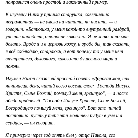
понравился очень простой и лаконичный пример.
К игумену Никону пришла старушка, совершенно
неграмотная — не умела ни читать, ни писать, — и
говорит: «Батюшка, у меня какой-то внутренний раздрай,
уныние нападает, отчаяние какое-то. Я не знаю, что мне
делать. Вроде я и в церковь хожу, и вроде бы, так сказать,
я всё соблюдаю, стараюсь, а вот почему-то у меня нет
внутреннего, духовного, какого-то душевного мира и
покоя».
Игумен Никон сказал ей простой совет: «Дорогая моя, ты
начинаешь день, читай всего восемь слов: "Господи Иисусе
Христе, Сыне Божий, помилуй меня, грешную", — а после
обеда прибавляй: "Господи Иисусе Христе, Сыне Божий,
Богородицею помилуй меня, грешную". Вот это читай
постоянно, пусть у тебя эти молитвы будут в уме и в
сердце», — он говорит.
Я примерно через год опять был у отца Никона, его