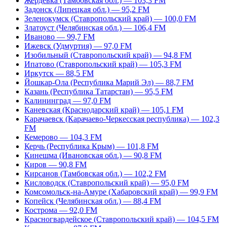
Жердевка (Тамбовская обл.) — 103,3 FM
Задонск (Липецкая обл.) — 95,2 FM
Зеленокумск (Ставропольский край) — 100,0 FM
Златоуст (Челябинская обл.) — 106,4 FM
Иваново — 99,7 FM
Ижевск (Удмуртия) — 97,0 FM
Изобильный (Ставропольский край) — 94,8 FM
Ипатово (Ставропольский край) — 105,3 FM
Иркутск — 88,5 FM
Йошкар-Ола (Республика Марий Эл) — 88,7 FM
Казань (Республика Татарстан) — 95,5 FM
Калининград — 97,0 FM
Каневская (Краснодарский край) — 105,1 FM
Карачаевск (Карачаево-Черкесская республика) — 102,3
FM
Кемерово — 104,3 FM
Керчь (Республика Крым) — 101,8 FM
Кинешма (Ивановская обл.) — 90,8 FM
Киров — 90,8 FM
Кирсанов (Тамбовская обл.) — 102,2 FM
Кисловодск (Ставропольский край) — 95,0 FM
Комсомольск-на-Амуре (Хабаровский край) — 99,9 FM
Копейск (Челябинская обл.) — 88,4 FM
Кострома — 92,0 FM
Красногвардейское (Ставропольский край) — 104,5 FM