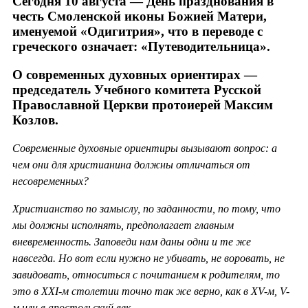
Сегодня 10 августа — День празднования в
честь Смоленской иконы Божией Матери,
именуемой «Одигитрия», что в переводе с
греческого означает: «Путеводительница».
О современных духовных ориентирах —
председатель Учебного комитета Русской
Православной Церкви протоиерей Максим
Козлов.
Современные духовные ориентиры вызывают вопрос: а
чем они для христианина должны отличаться от
несовременных?
Христианство по замыслу, по заданности, по тому, что
мы должны исполнять, предполагает главным
вневременность. Заповеди нам даны одни и те же
навсегда. Но вот если нужно не убивать, не воровать, не
завидовать, относиться с почитанием к родителям, то
это в ХХ
I-м столетии точно так же верно, как в
XV-м,
V-
м или в апостольский век.