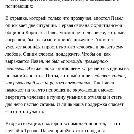
погибающих:
В отрывке, который только что прозвучал, апостол Павел
описывает две ситуации. Первая связана с христианской
общиной Коринфа. Павел упоминает о человеке, который
согрешил, был наказан и принёс покаяние. Апостол
умоляет коринфян простить этого человека и оказать ему
любовь. Одним словом, поддержать. Чтобы он, как
выражается Павел, не был
«поглощён чрезмерною
печалью»
. Это же слово «поглощён» встречается в одном из
посланий апостола Петра, который пишет:
«диавол ходит,
как рыкающий лев, ища, кого поглотить»
. Так Павел
намекает на то, что непрощение окружающих может
ввергнуть человека в пучину уныния и отчаяния и стать
для него пастью сатаны. И лишь наша поддержка спасает
его от этой участи.
Вторая ситуация, о которой вспоминает апостол, — это
случай в Троаде. Павел пришёл в этот город для