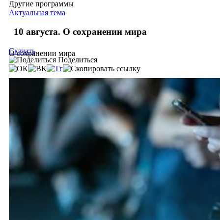
Другие программы
Актуальная тема
10 августа. О сохранении мира
Скачать
О сохранении мира
Поделиться