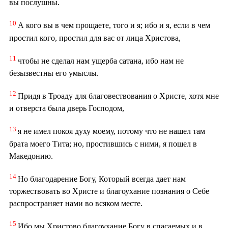
вы послушны.
10
А кого вы в чем прощаете, того и я; ибо и я, если в чем
простил кого, простил для вас от лица Христова,
11
чтобы не сделал нам ущерба сатана, ибо нам не
безызвестны его умыслы.
12
Придя в Троаду для благовествования о Христе, хотя мне
и отверста была дверь Господом,
13
я не имел покоя духу моему, потому что не нашел там
брата моего Тита; но, простившись с ними, я пошел в
Македонию.
14
Но благодарение Богу, Который всегда дает нам
торжествовать во Христе и благоухание познания о Себе
распространяет нами во всяком месте.
15
Ибо мы Христово благоухание Богу в спасаемых и в