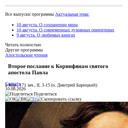
Все выпуски программы
Актуальная тема:
10 августа. О сохранении мира
10 августа. О современных духовных ориентирах
9 августа. О любимых книгах
Читать полностью
Другие программы
Апостольские чтения
Второе послание к Коринфянам святого
апостола Павла
Скачать
2 Кор., 171 зач., II, 3-15 (о. Дмитрий Барицкий)
10.08.2026
Поделиться