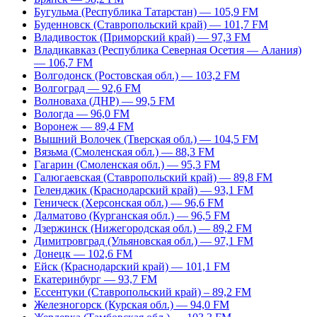
Бугульма (Республика Татарстан) — 105,9 FM
Буденновск (Ставропольский край) — 101,7 FM
Владивосток (Приморский край) — 97,3 FM
Владикавказ (Республика Северная Осетия — Алания)
— 106,7 FM
Волгодонск (Ростовская обл.) — 103,2 FM
Волгоград — 92,6 FM
Волноваха (ДНР) — 99,5 FM
Вологда — 96,0 FM
Воронеж — 89,4 FM
Вышний Волочек (Тверская обл.) — 104,5 FM
Вязьма (Смоленская обл.) — 88,3 FM
Гагарин (Смоленская обл.) — 95,3 FM
Галюгаевская (Ставропольский край) — 89,8 FM
Геленджик (Краснодарский край) — 93,1 FM
Геническ (Херсонская обл.) — 96,6 FM
Далматово (Курганская обл.) — 96,5 FM
Дзержинск (Нижегородская обл.) — 89,2 FM
Димитровград (Ульяновская обл.) — 97,1 FM
Донецк — 102,6 FM
Ейск (Краснодарский край) — 101,1 FM
Екатеринбург — 93,7 FM
Ессентуки (Ставропольский край) – 89,2 FM
Железногорск (Курская обл.) — 94,0 FM