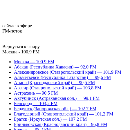
сейчас в эфире
FM-поток
Вернуться к эфиру
Москва - 100,9 FM
Москва — 100,9 FM
Абакан (Республика Хакасия) — 92,0 FM
Александровское (Ставропольский край) — 101,9 FM
Альметьевск (Республика Татарстан) — 99,6 FM
Анапа (Краснодарский край) — 90,5 FM
Арзгир (Ставропольский край) — 103,8 FM
Астрахань — 90,5 FM
Ахтубинск (Астраханская обл.) — 99,1 FM
Белгород — 103,2 FM
Бердянск (Запорожская обл.) — 102,7 FM
Благодарный (Ставропольский край) — 101,2 FM
Братск (Иркутская обл.) — 107,2 FM
Бриньковская (Краснодарский край) – 96,8 FM
Брянск — 98,2 FM