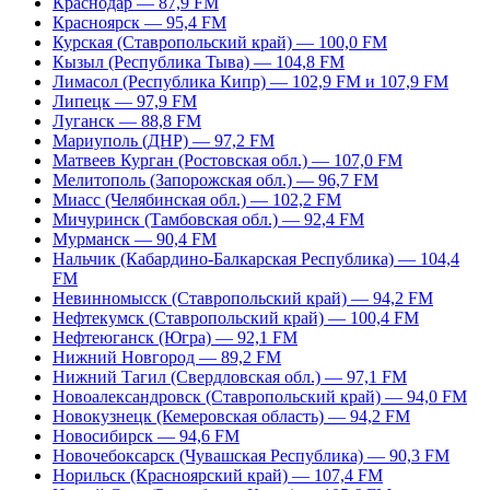
Краснодар — 87,9 FM
Красноярск — 95,4 FM
Курская (Ставропольский край) — 100,0 FM
Кызыл (Республика Тыва) — 104,8 FM
Лимасол (Республика Кипр) — 102,9 FM и 107,9 FM
Липецк — 97,9 FM
Луганск — 88,8 FM
Мариуполь (ДНР) — 97,2 FM
Матвеев Курган (Ростовская обл.) — 107,0 FM
Мелитополь (Запорожская обл.) — 96,7 FM
Миасс (Челябинская обл.) — 102,2 FM
Мичуринск (Тамбовская обл.) — 92,4 FM
Мурманск — 90,4 FM
Нальчик (Кабардино-Балкарская Республика) — 104,4
FM
Невинномысск (Ставропольский край) — 94,2 FM
Нефтекумск (Ставропольский край) — 100,4 FM
Нефтеюганск (Югра) — 92,1 FM
Нижний Новгород — 89,2 FM
Нижний Тагил (Свердловская обл.) — 97,1 FM
Новоалександровск (Ставропольский край) — 94,0 FM
Новокузнецк (Кемеровская область) — 94,2 FM
Новосибирск — 94,6 FM
Новочебоксарск (Чувашская Республика) — 90,3 FM
Норильск (Красноярский край) — 107,4 FM