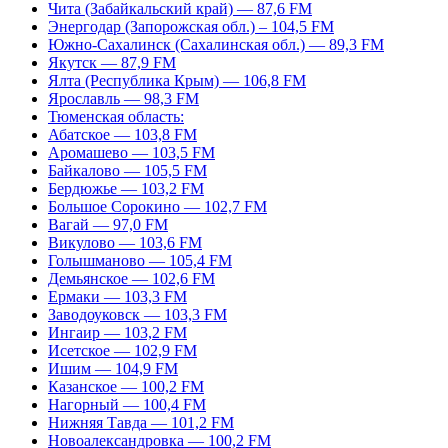
Чита (Забайкальский край) — 87,6 FM
Энергодар (Запорожская обл.) – 104,5 FM
Южно-Сахалинск (Сахалинская обл.) — 89,3 FM
Якутск — 87,9 FM
Ялта (Республика Крым) — 106,8 FM
Ярославль — 98,3 FM
Тюменская область:
Абатское — 103,8 FM
Аромашево — 103,5 FM
Байкалово — 105,5 FM
Бердюжье — 103,2 FM
Большое Сорокино — 102,7 FM
Вагай — 97,0 FM
Викулово — 103,6 FM
Голышманово — 105,4 FM
Демьянское — 102,6 FM
Ермаки — 103,3 FM
Заводоуковск — 103,3 FM
Ингаир — 103,2 FM
Исетское — 102,9 FM
Ишим — 104,9 FM
Казанское — 100,2 FM
Нагорный — 100,4 FM
Нижняя Тавда — 101,2 FM
Новоалександровка — 100,2 FM