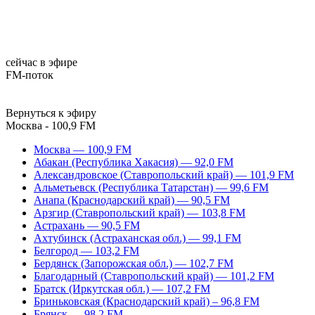
сейчас в эфире
FM-поток
Вернуться к эфиру
Москва - 100,9 FM
Москва — 100,9 FM
Абакан (Республика Хакасия) — 92,0 FM
Александровское (Ставропольский край) — 101,9 FM
Альметьевск (Республика Татарстан) — 99,6 FM
Анапа (Краснодарский край) — 90,5 FM
Арзгир (Ставропольский край) — 103,8 FM
Астрахань — 90,5 FM
Ахтубинск (Астраханская обл.) — 99,1 FM
Белгород — 103,2 FM
Бердянск (Запорожская обл.) — 102,7 FM
Благодарный (Ставропольский край) — 101,2 FM
Братск (Иркутская обл.) — 107,2 FM
Бриньковская (Краснодарский край) – 96,8 FM
Брянск — 98,2 FM