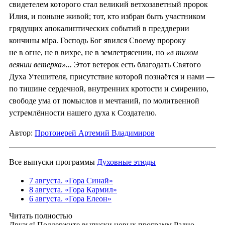
свидетелем которого стал великий ветхозаветный пророк
Илия, и поныне живой; тот, кто избран быть участником
грядущих апокалиптических событий в преддверии
кончины мiра. Господь Бог явился Своему пророку
не в огне, не в вихре, не в землетрясении, но
«в тихом
веянии ветерка»...
Этот ветерок есть благодать Святого
Духа Утешителя, присутствие которой познаётся и нами —
по тишине сердечной, внутренних кротости и смирению,
свободе ума от помыслов и мечтаний, по молитвенной
устремлённости нашего духа к Создателю.
Автор:
Протоиерей Артемий Владимиров
Все выпуски программы
Духовные этюды
7 августа. «Гора Синай»
8 августа. «Гора Кармил»
6 августа. «Гора Елеон»
Читать полностью
Друзья! Поддержите выпуски новых программ Радио