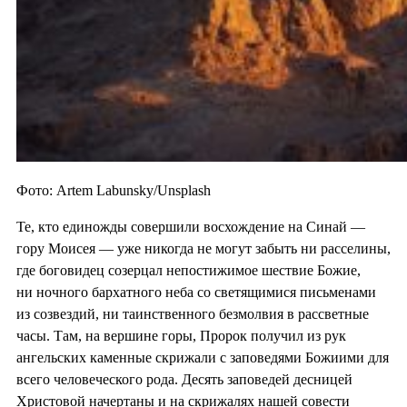
Фото: Artem Labunsky/Unsplash
Те, кто единожды совершили восхождение на Синай —
гору Моисея — уже никогда не могут забыть ни расселины,
где боговидец созерцал непостижимое шествие Божие,
ни ночного бархатного неба со светящимися письменами
из созвездий, ни таинственного безмолвия в рассветные
часы. Там, на вершине горы, Пророк получил из рук
ангельских каменные скрижали с заповедями Божиими для
всего человеческого рода. Десять заповедей десницей
Христовой начертаны и на скрижалях нашей совести