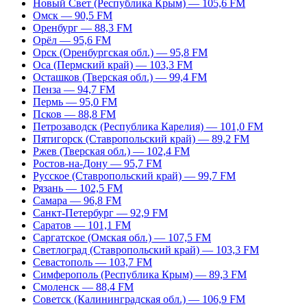
Новый Свет (Республика Крым) — 105,6 FM
Омск — 90,5 FM
Оренбург — 88,3 FM
Орёл — 95,6 FM
Орск (Оренбургская обл.) — 95,8 FM
Оса (Пермский край) — 103,3 FM
Осташков (Тверская обл.) — 99,4 FM
Пенза — 94,7 FM
Пермь — 95,0 FM
Псков — 88,8 FM
Петрозаводск (Республика Карелия) — 101,0 FM
Пятигорск (Ставропольский край) — 89,2 FM
Ржев (Тверская обл.) — 102,4 FM
Ростов-на-Дону — 95,7 FM
Русское (Ставропольский край) — 99,7 FM
Рязань — 102,5 FM
Самара — 96,8 FM
Санкт-Петербург — 92,9 FM
Саратов — 101,1 FM
Саргатское (Омская обл.) — 107,5 FM
Светлоград (Ставропольский край) — 103,3 FM
Севастополь — 103,7 FM
Симферополь (Республика Крым) — 89,3 FM
Смоленск — 88,4 FM
Советск (Калининградская обл.) — 106,9 FM