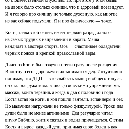
со злокачественной опухолью. Но при этом у этой семьи
на двоих было столько силищи, что и здоровый позавидует.
И я говорю про силищу не только духовную, как многие
из вас сейчас подумали. Я и про физическую — тоже.
Костя, глава этой семьи, имеет первый разряд одного
из самых трудных направлений в каратэ. Маша —
кандидат в мастера спорта. Оба — счастливые обладатели
чёрных поясов и крепкой православной веры.
Диагноз Кости был озвучен почти сразу после рождения.
Вплотную его здоровьем стал заниматься дед. Интуитивно
понимая, что ДЦП — это слабость мышц и общего тонуса,
он стал нагружать мальчика физическими упражнениями:
массаж, войта-терапия, а когда в два с половиной года
Костя встал на ноги, в ход пошли гантели, эспандеры и бег.
Но мальчика нагружали не только физкультурой. Уроки для
души были не менее активными. Дед регулярно читал
внуку Библию, жития святых и водил причащаться. С этим
Костя и вырос, каждый день принимая свою болезнь как