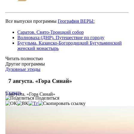
Все выпуски программы
География ВЕРЫ:
Саратов. Свято-Троицкий собор
Волноваха (ДНР). Путешествие по городу
Бугульма. Казанско-Богородицкий Бугульминский
женский монастырь
Читать полностью
Другие программы
Духовные этюды
7 августа. «Гора Синай»
Скачать
7 августа. «Гора Синай»
Поделиться