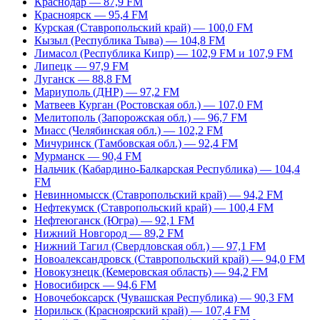
Краснодар — 87,9 FM
Красноярск — 95,4 FM
Курская (Ставропольский край) — 100,0 FM
Кызыл (Республика Тыва) — 104,8 FM
Лимасол (Республика Кипр) — 102,9 FM и 107,9 FM
Липецк — 97,9 FM
Луганск — 88,8 FM
Мариуполь (ДНР) — 97,2 FM
Матвеев Курган (Ростовская обл.) — 107,0 FM
Мелитополь (Запорожская обл.) — 96,7 FM
Миасс (Челябинская обл.) — 102,2 FM
Мичуринск (Тамбовская обл.) — 92,4 FM
Мурманск — 90,4 FM
Нальчик (Кабардино-Балкарская Республика) — 104,4
FM
Невинномысск (Ставропольский край) — 94,2 FM
Нефтекумск (Ставропольский край) — 100,4 FM
Нефтеюганск (Югра) — 92,1 FM
Нижний Новгород — 89,2 FM
Нижний Тагил (Свердловская обл.) — 97,1 FM
Новоалександровск (Ставропольский край) — 94,0 FM
Новокузнецк (Кемеровская область) — 94,2 FM
Новосибирск — 94,6 FM
Новочебоксарск (Чувашская Республика) — 90,3 FM
Норильск (Красноярский край) — 107,4 FM