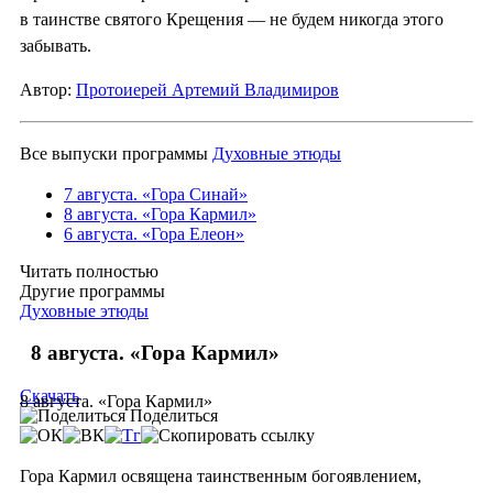
в таинстве святого Крещения — не будем никогда этого
забывать.
Автор:
Протоиерей Артемий Владимиров
Все выпуски программы
Духовные этюды
7 августа. «Гора Синай»
8 августа. «Гора Кармил»
6 августа. «Гора Елеон»
Читать полностью
Другие программы
Духовные этюды
8 августа. «Гора Кармил»
Скачать
8 августа. «Гора Кармил»
Поделиться
Гора Кармил освящена таинственным богоявлением,