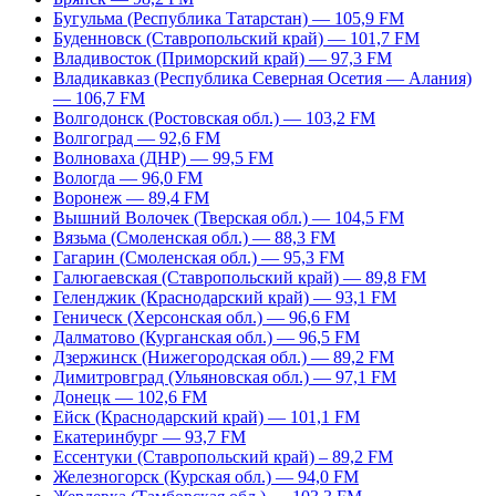
Бугульма (Республика Татарстан) — 105,9 FM
Буденновск (Ставропольский край) — 101,7 FM
Владивосток (Приморский край) — 97,3 FM
Владикавказ (Республика Северная Осетия — Алания)
— 106,7 FM
Волгодонск (Ростовская обл.) — 103,2 FM
Волгоград — 92,6 FM
Волноваха (ДНР) — 99,5 FM
Вологда — 96,0 FM
Воронеж — 89,4 FM
Вышний Волочек (Тверская обл.) — 104,5 FM
Вязьма (Смоленская обл.) — 88,3 FM
Гагарин (Смоленская обл.) — 95,3 FM
Галюгаевская (Ставропольский край) — 89,8 FM
Геленджик (Краснодарский край) — 93,1 FM
Геническ (Херсонская обл.) — 96,6 FM
Далматово (Курганская обл.) — 96,5 FM
Дзержинск (Нижегородская обл.) — 89,2 FM
Димитровград (Ульяновская обл.) — 97,1 FM
Донецк — 102,6 FM
Ейск (Краснодарский край) — 101,1 FM
Екатеринбург — 93,7 FM
Ессентуки (Ставропольский край) – 89,2 FM
Железногорск (Курская обл.) — 94,0 FM