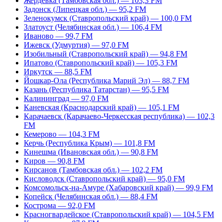
Жердевка (Тамбовская обл.) — 103,3 FM
Задонск (Липецкая обл.) — 95,2 FM
Зеленокумск (Ставропольский край) — 100,0 FM
Златоуст (Челябинская обл.) — 106,4 FM
Иваново — 99,7 FM
Ижевск (Удмуртия) — 97,0 FM
Изобильный (Ставропольский край) — 94,8 FM
Ипатово (Ставропольский край) — 105,3 FM
Иркутск — 88,5 FM
Йошкар-Ола (Республика Марий Эл) — 88,7 FM
Казань (Республика Татарстан) — 95,5 FM
Калининград — 97,0 FM
Каневская (Краснодарский край) — 105,1 FM
Карачаевск (Карачаево-Черкесская республика) — 102,3
FM
Кемерово — 104,3 FM
Керчь (Республика Крым) — 101,8 FM
Кинешма (Ивановская обл.) — 90,8 FM
Киров — 90,8 FM
Кирсанов (Тамбовская обл.) — 102,2 FM
Кисловодск (Ставропольский край) — 95,0 FM
Комсомольск-на-Амуре (Хабаровский край) — 99,9 FM
Копейск (Челябинская обл.) — 88,4 FM
Кострома — 92,0 FM
Красногвардейское (Ставропольский край) — 104,5 FM