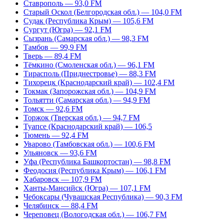
Ставрополь — 93,0 FM
Старый Оскол (Белгородская обл.) — 104,0 FM
Судак (Республика Крым) — 105,6 FM
Сургут (Югра) — 92,1 FM
Сызрань (Самарская обл.) — 98,3 FM
Тамбов — 99,9 FM
Тверь — 89,4 FM
Тёмкино (Смоленская обл.) — 96,1 FM
Тирасполь (Приднестровье) — 88,3 FM
Тихорецк (Краснодарский край) — 102,4 FM
Токмак (Запорожская обл.) — 104,9 FM
Тольятти (Самарская обл.) — 94,9 FM
Томск — 92,6 FM
Торжок (Тверская обл.) — 94,7 FM
Туапсе (Краснодарский край) — 106,5
Тюмень — 92,4 FM
Уварово (Тамбовская обл.) — 100,6 FM
Ульяновск — 93,6 FM
Уфа (Республика Башкортостан) — 98,8 FM
Феодосия (Республика Крым) — 106,1 FM
Хабаровск — 107,9 FM
Ханты-Мансийск (Югра) — 107,1 FM
Чебоксары (Чувашская Республика) — 90,3 FM
Челябинск — 88,4 FM
Череповец (Вологодская обл.) — 106,7 FM