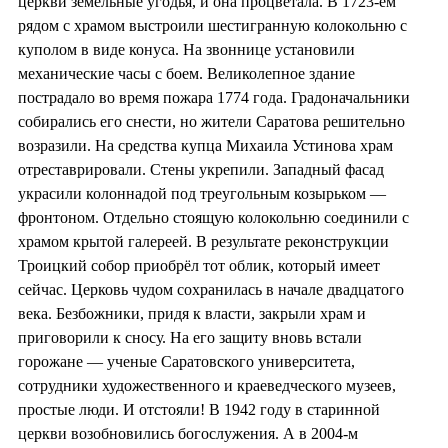
церкви земельные угодья, и она процветала. В 1723-ем
рядом с храмом выстроили шестигранную колокольню с
куполом в виде конуса. На звоннице установили
механические часы с боем. Великолепное здание
пострадало во время пожара 1774 года. Градоначальники
собирались его снести, но жители Саратова решительно
возразили. На средства купца Михаила Устинова храм
отреставрировали. Стены укрепили. Западный фасад
украсили колоннадой под треугольным козырьком —
фронтоном. Отдельно стоящую колокольню соединили с
храмом крытой галереей. В результате реконструкции
Троицкий собор приобрёл тот облик, который имеет
сейчас. Церковь чудом сохранилась в начале двадцатого
века. Безбожники, придя к власти, закрыли храм и
приговорили к сносу. На его защиту вновь встали
горожане — ученые Саратовского университета,
сотрудники художественного и краеведческого музеев,
простые люди. И отстояли! В 1942 году в старинной
церкви возобновились богослужения. А в 2004-м