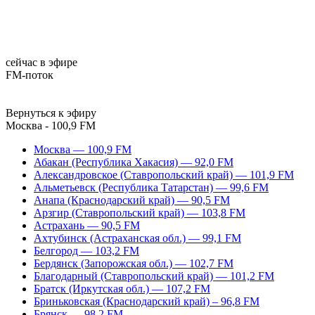
сейчас в эфире
FM-поток
Вернуться к эфиру
Москва - 100,9 FM
Москва — 100,9 FM
Абакан (Республика Хакасия) — 92,0 FM
Александровское (Ставропольский край) — 101,9 FM
Альметьевск (Республика Татарстан) — 99,6 FM
Анапа (Краснодарский край) — 90,5 FM
Арзгир (Ставропольский край) — 103,8 FM
Астрахань — 90,5 FM
Ахтубинск (Астраханская обл.) — 99,1 FM
Белгород — 103,2 FM
Бердянск (Запорожская обл.) — 102,7 FM
Благодарный (Ставропольский край) — 101,2 FM
Братск (Иркутская обл.) — 107,2 FM
Бриньковская (Краснодарский край) – 96,8 FM
Брянск — 98,2 FM