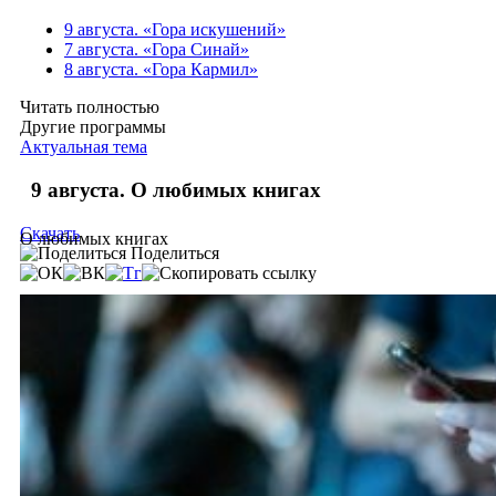
9 августа. «Гора искушений»
7 августа. «Гора Синай»
8 августа. «Гора Кармил»
Читать полностью
Другие программы
Актуальная тема
9 августа. О любимых книгах
Скачать
О любимых книгах
Поделиться