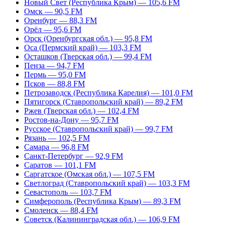
Новый Свет (Республика Крым) — 105,6 FM
Омск — 90,5 FM
Оренбург — 88,3 FM
Орёл — 95,6 FM
Орск (Оренбургская обл.) — 95,8 FM
Оса (Пермский край) — 103,3 FM
Осташков (Тверская обл.) — 99,4 FM
Пенза — 94,7 FM
Пермь — 95,0 FM
Псков — 88,8 FM
Петрозаводск (Республика Карелия) — 101,0 FM
Пятигорск (Ставропольский край) — 89,2 FM
Ржев (Тверская обл.) — 102,4 FM
Ростов-на-Дону — 95,7 FM
Русское (Ставропольский край) — 99,7 FM
Рязань — 102,5 FM
Самара — 96,8 FM
Санкт-Петербург — 92,9 FM
Саратов — 101,1 FM
Саргатское (Омская обл.) — 107,5 FM
Светлоград (Ставропольский край) — 103,3 FM
Севастополь — 103,7 FM
Симферополь (Республика Крым) — 89,3 FM
Смоленск — 88,4 FM
Советск (Калининградская обл.) — 106,9 FM