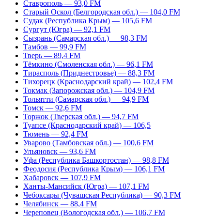
Ставрополь — 93,0 FM
Старый Оскол (Белгородская обл.) — 104,0 FM
Судак (Республика Крым) — 105,6 FM
Сургут (Югра) — 92,1 FM
Сызрань (Самарская обл.) — 98,3 FM
Тамбов — 99,9 FM
Тверь — 89,4 FM
Тёмкино (Смоленская обл.) — 96,1 FM
Тирасполь (Приднестровье) — 88,3 FM
Тихорецк (Краснодарский край) — 102,4 FM
Токмак (Запорожская обл.) — 104,9 FM
Тольятти (Самарская обл.) — 94,9 FM
Томск — 92,6 FM
Торжок (Тверская обл.) — 94,7 FM
Туапсе (Краснодарский край) — 106,5
Тюмень — 92,4 FM
Уварово (Тамбовская обл.) — 100,6 FM
Ульяновск — 93,6 FM
Уфа (Республика Башкортостан) — 98,8 FM
Феодосия (Республика Крым) — 106,1 FM
Хабаровск — 107,9 FM
Ханты-Мансийск (Югра) — 107,1 FM
Чебоксары (Чувашская Республика) — 90,3 FM
Челябинск — 88,4 FM
Череповец (Вологодская обл.) — 106,7 FM