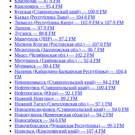
Краснодар — 87,9 FM
Красноярск — 95,4 FM
Курская (Ставропольский край) — 100,0 FM
Кызыл (Республика Тыва) — 104,8 FM
Лимасол (Республика Кипр) — 102,9 FM и 107,9 FM
Липецк — 97,9 FM
Луганск — 88,8 FM
Мариуполь (ДНР) — 97,2 FM
Матвеев Курган (Ростовская обл.) — 107,0 FM
Мелитополь (Запорожская обл.) — 96,7 FM
Миасс (Челябинская обл.) — 102,2 FM
Мичуринск (Тамбовская обл.) — 92,4 FM
Мурманск — 90,4 FM
Нальчик (Кабардино-Балкарская Республика) — 104,4
FM
Невинномысск (Ставропольский край) — 94,2 FM
Нефтекумск (Ставропольский край) — 100,4 FM
Нефтеюганск (Югра) — 92,1 FM
Нижний Новгород — 89,2 FM
Нижний Тагил (Свердловская обл.) — 97,1 FM
Новоалександровск (Ставропольский край) — 94,0 FM
Новокузнецк (Кемеровская область) — 94,2 FM
Новосибирск — 94,6 FM
Новочебоксарск (Чувашская Республика) — 90,3 FM
Норильск (Красноярский край) — 107,4 FM