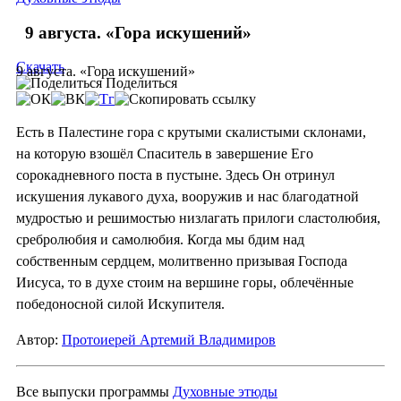
9 августа. «Гора искушений»
Скачать
9 августа. «Гора искушений»
Поделиться
Есть в Палестине гора с крутыми скалистыми склонами,
на которую взошёл Спаситель в завершение Его
сорокадневного поста в пустыне. Здесь Он отринул
искушения лукавого духа, вооружив и нас благодатной
мудростью и решимостью низлагать прилоги сластолюбия,
сребролюбия и самолюбия. Когда мы бдим над
собственным сердцем, молитвенно призывая Господа
Иисуса, то в духе стоим на вершине горы, облечённые
победоносной силой Искупителя.
Автор:
Протоиерей Артемий Владимиров
Все выпуски программы
Духовные этюды