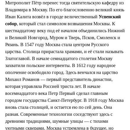
Митрополит Пётр перенес тогда святительскую кафедру из
Владимира в Москву. По его благословению великий князь
Иван Калита возвёл в городе величественный
Успенский
собор
, который стал символом возвышения Москвы. К
шестнадцатому веку под её началом объединились Нижний
и Великий Новгород, Муром и Тверь, Псков, Смоленск и
Рязань. В 1547 году Москва стала центром Русского
царства. Столица прирастала храмами, и её стали называть
Златоглавой. В начале семнадцатого столетия Москву
захватили польские интервенты. В 1612 году народное
ополчение освободило город. Здесь венчался на царство
Михаил Романов — первый представитель династии,
которая управляла Россией триста лет. В начале
восемнадцатого века Петр Первый сделал главным
городом государства Санкт-Петербург. В 1918 году Москва
вновь стала столицей, и остается ею по сей день. Она
разная. Современные технологии соседствуют здесь с
древними традициями, шумные улицы — с тихими
уютными скверами. Москва устремлена в будущее, но