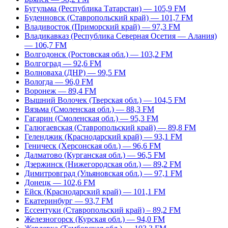
Бугульма (Республика Татарстан) — 105,9 FM
Буденновск (Ставропольский край) — 101,7 FM
Владивосток (Приморский край) — 97,3 FM
Владикавказ (Республика Северная Осетия — Алания)
— 106,7 FM
Волгодонск (Ростовская обл.) — 103,2 FM
Волгоград — 92,6 FM
Волноваха (ДНР) — 99,5 FM
Вологда — 96,0 FM
Воронеж — 89,4 FM
Вышний Волочек (Тверская обл.) — 104,5 FM
Вязьма (Смоленская обл.) — 88,3 FM
Гагарин (Смоленская обл.) — 95,3 FM
Галюгаевская (Ставропольский край) — 89,8 FM
Геленджик (Краснодарский край) — 93,1 FM
Геническ (Херсонская обл.) — 96,6 FM
Далматово (Курганская обл.) — 96,5 FM
Дзержинск (Нижегородская обл.) — 89,2 FM
Димитровград (Ульяновская обл.) — 97,1 FM
Донецк — 102,6 FM
Ейск (Краснодарский край) — 101,1 FM
Екатеринбург — 93,7 FM
Ессентуки (Ставропольский край) – 89,2 FM
Железногорск (Курская обл.) — 94,0 FM