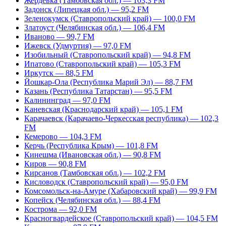
Жердевка (Тамбовская обл.) — 103,3 FM
Задонск (Липецкая обл.) — 95,2 FM
Зеленокумск (Ставропольский край) — 100,0 FM
Златоуст (Челябинская обл.) — 106,4 FM
Иваново — 99,7 FM
Ижевск (Удмуртия) — 97,0 FM
Изобильный (Ставропольский край) — 94,8 FM
Ипатово (Ставропольский край) — 105,3 FM
Иркутск — 88,5 FM
Йошкар-Ола (Республика Марий Эл) — 88,7 FM
Казань (Республика Татарстан) — 95,5 FM
Калининград — 97,0 FM
Каневская (Краснодарский край) — 105,1 FM
Карачаевск (Карачаево-Черкесская республика) — 102,3
FM
Кемерово — 104,3 FM
Керчь (Республика Крым) — 101,8 FM
Кинешма (Ивановская обл.) — 90,8 FM
Киров — 90,8 FM
Кирсанов (Тамбовская обл.) — 102,2 FM
Кисловодск (Ставропольский край) — 95,0 FM
Комсомольск-на-Амуре (Хабаровский край) — 99,9 FM
Копейск (Челябинская обл.) — 88,4 FM
Кострома — 92,0 FM
Красногвардейское (Ставропольский край) — 104,5 FM