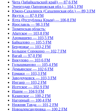
Чита (Забайкальский край) — 87,6 FM
Энергодар (Запорожская обл.) – 104,5 FM
Южно-Сахалинск (Сахалинская обл.) — 89,3 FM
Якутск — 87,9 FM
Ялта (Республика Крым) — 106,8 FM
Ярославль — 98,3 FM
Тюменская область:
Абатское — 103,8 FM
Аромашево — 103,5 FM
Байкалово — 105,5 FM
Бердюжье — 103,2 FM
Большое Сорокино — 102,7 FM
Вагай — 97,0 FM
Викулово — 103,6 FM
Голышманово — 105,4 FM
Демьянское — 102,6 FM
Ермаки — 103,3 FM
Заводоуковск — 103,3 FM
Ингаир — 103,2 FM
Исетское — 102,9 FM
Ишим — 104,9 FM
Казанское — 100,2 FM
Нагорный — 100,4 FM
Нижняя Тавда — 101,2 FM
Новоалександровка — 100,2 FM