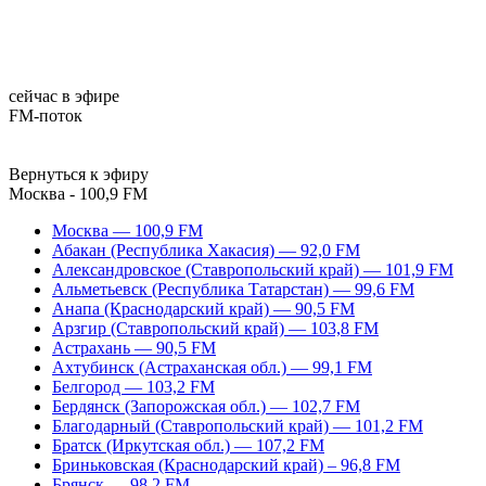
сейчас в эфире
FM-поток
Вернуться к эфиру
Москва - 100,9 FM
Москва — 100,9 FM
Абакан (Республика Хакасия) — 92,0 FM
Александровское (Ставропольский край) — 101,9 FM
Альметьевск (Республика Татарстан) — 99,6 FM
Анапа (Краснодарский край) — 90,5 FM
Арзгир (Ставропольский край) — 103,8 FM
Астрахань — 90,5 FM
Ахтубинск (Астраханская обл.) — 99,1 FM
Белгород — 103,2 FM
Бердянск (Запорожская обл.) — 102,7 FM
Благодарный (Ставропольский край) — 101,2 FM
Братск (Иркутская обл.) — 107,2 FM
Бриньковская (Краснодарский край) – 96,8 FM
Брянск — 98,2 FM