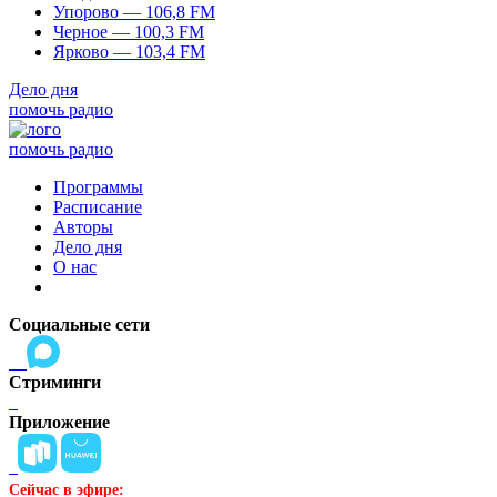
Упорово — 106,8 FM
Черное — 100,3 FM
Ярково — 103,4 FM
Дело дня
помочь радио
помочь радио
Программы
Расписание
Авторы
Дело дня
О нас
Социальные сети
Стриминги
Приложение
Сейчас в эфире: