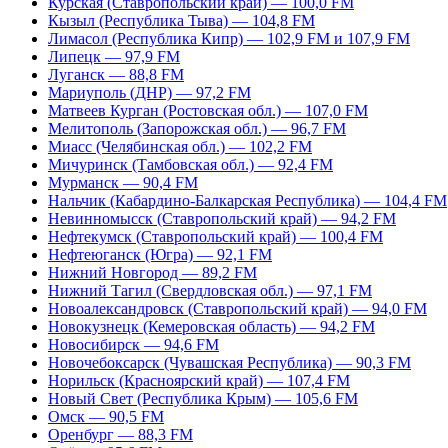
Курская (Ставропольский край) — 100,0 FM
Кызыл (Республика Тыва) — 104,8 FM
Лимасол (Республика Кипр) — 102,9 FM и 107,9 FM
Липецк — 97,9 FM
Луганск — 88,8 FM
Мариуполь (ДНР) — 97,2 FM
Матвеев Курган (Ростовская обл.) — 107,0 FM
Мелитополь (Запорожская обл.) — 96,7 FM
Миасс (Челябинская обл.) — 102,2 FM
Мичуринск (Тамбовская обл.) — 92,4 FM
Мурманск — 90,4 FM
Нальчик (Кабардино-Балкарская Республика) — 104,4 FM
Невинномысск (Ставропольский край) — 94,2 FM
Нефтекумск (Ставропольский край) — 100,4 FM
Нефтеюганск (Югра) — 92,1 FM
Нижний Новгород — 89,2 FM
Нижний Тагил (Свердловская обл.) — 97,1 FM
Новоалександровск (Ставропольский край) — 94,0 FM
Новокузнецк (Кемеровская область) — 94,2 FM
Новосибирск — 94,6 FM
Новочебоксарск (Чувашская Республика) — 90,3 FM
Норильск (Красноярский край) — 107,4 FM
Новый Свет (Республика Крым) — 105,6 FM
Омск — 90,5 FM
Оренбург — 88,3 FM