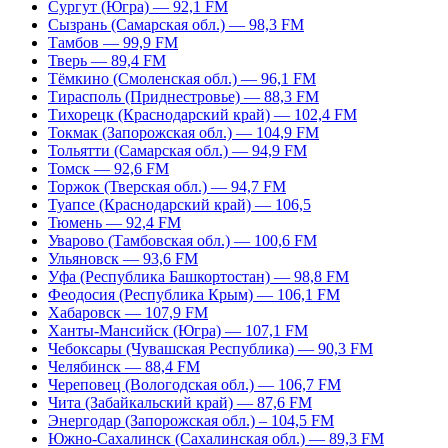
Сургут (Югра) — 92,1 FM
Сызрань (Самарская обл.) — 98,3 FM
Тамбов — 99,9 FM
Тверь — 89,4 FM
Тёмкино (Смоленская обл.) — 96,1 FM
Тирасполь (Приднестровье) — 88,3 FM
Тихорецк (Краснодарский край) — 102,4 FM
Токмак (Запорожская обл.) — 104,9 FM
Тольятти (Самарская обл.) — 94,9 FM
Томск — 92,6 FM
Торжок (Тверская обл.) — 94,7 FM
Туапсе (Краснодарский край) — 106,5
Тюмень — 92,4 FM
Уварово (Тамбовская обл.) — 100,6 FM
Ульяновск — 93,6 FM
Уфа (Республика Башкортостан) — 98,8 FM
Феодосия (Республика Крым) — 106,1 FM
Хабаровск — 107,9 FM
Ханты-Мансийск (Югра) — 107,1 FM
Чебоксары (Чувашская Республика) — 90,3 FM
Челябинск — 88,4 FM
Череповец (Вологодская обл.) — 106,7 FM
Чита (Забайкальский край) — 87,6 FM
Энергодар (Запорожская обл.) – 104,5 FM
Южно-Сахалинск (Сахалинская обл.) — 89,3 FM