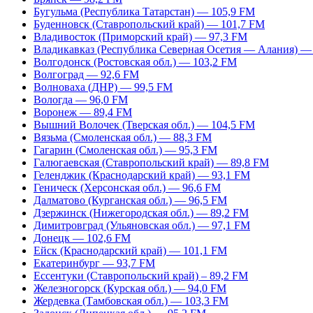
Бугульма (Республика Татарстан) — 105,9 FM
Буденновск (Ставропольский край) — 101,7 FM
Владивосток (Приморский край) — 97,3 FM
Владикавказ (Республика Северная Осетия — Алания) —
Волгодонск (Ростовская обл.) — 103,2 FM
Волгоград — 92,6 FM
Волноваха (ДНР) — 99,5 FM
Вологда — 96,0 FM
Воронеж — 89,4 FM
Вышний Волочек (Тверская обл.) — 104,5 FM
Вязьма (Смоленская обл.) — 88,3 FM
Гагарин (Смоленская обл.) — 95,3 FM
Галюгаевская (Ставропольский край) — 89,8 FM
Геленджик (Краснодарский край) — 93,1 FM
Геническ (Херсонская обл.) — 96,6 FM
Далматово (Курганская обл.) — 96,5 FM
Дзержинск (Нижегородская обл.) — 89,2 FM
Димитровград (Ульяновская обл.) — 97,1 FM
Донецк — 102,6 FM
Ейск (Краснодарский край) — 101,1 FM
Екатеринбург — 93,7 FM
Ессентуки (Ставропольский край) – 89,2 FM
Железногорск (Курская обл.) — 94,0 FM
Жердевка (Тамбовская обл.) — 103,3 FM