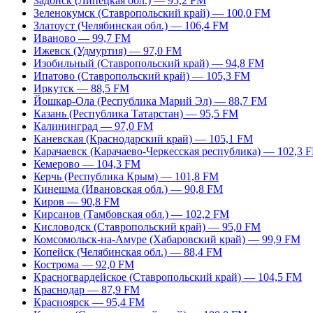
Задонск (Липецкая обл.) — 95,2 FM
Зеленокумск (Ставропольский край) — 100,0 FM
Златоуст (Челябинская обл.) — 106,4 FM
Иваново — 99,7 FM
Ижевск (Удмуртия) — 97,0 FM
Изобильный (Ставропольский край) — 94,8 FM
Ипатово (Ставропольский край) — 105,3 FM
Иркутск — 88,5 FM
Йошкар-Ола (Республика Марий Эл) — 88,7 FM
Казань (Республика Татарстан) — 95,5 FM
Калининград — 97,0 FM
Каневская (Краснодарский край) — 105,1 FM
Карачаевск (Карачаево-Черкесская республика) — 102,3 
Кемерово — 104,3 FM
Керчь (Республика Крым) — 101,8 FM
Кинешма (Ивановская обл.) — 90,8 FM
Киров — 90,8 FM
Кирсанов (Тамбовская обл.) — 102,2 FM
Кисловодск (Ставропольский край) — 95,0 FM
Комсомольск-на-Амуре (Хабаровский край) — 99,9 FM
Копейск (Челябинская обл.) — 88,4 FM
Кострома — 92,0 FM
Красногвардейское (Ставропольский край) — 104,5 FM
Краснодар — 87,9 FM
Красноярск — 95,4 FM