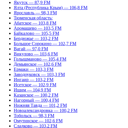
Якутск — 87,9 FM
Ялта (Республика Крым) — 106,8 FM
Ярославль — 98,3 FM
Тюменская область:
Абатское — 103,8 FM
Аромашево — 103,5 FM
Байкалово — 105,5 FM
Бердюжье — 103,2 FM
Большое Сорокино — 102,7 FM
Вагай — 97,0 FM
Викулово — 103,6 FM
Голышманово — 105,4 FM
Демьянское — 102,6 FM
Ермаки — 103,3 FM
Заводоуковск — 103,3 FM
Ингаир — 103,2 FM
Исетское — 102,9 FM
Ишим — 104,9 FM
Казанское — 100,2 FM
Нагорный — 100,4 FM
Нижняя Тавда — 101,2 FM
Новоалександровка — 100,2 FM
Тобольск — 98,3 FM
Омутинское — 102,6 FM
Сладково — 103,2 FM