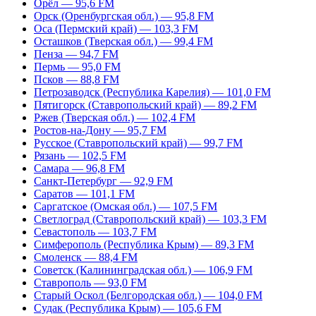
Орёл — 95,6 FM
Орск (Оренбургская обл.) — 95,8 FM
Оса (Пермский край) — 103,3 FM
Осташков (Тверская обл.) — 99,4 FM
Пенза — 94,7 FM
Пермь — 95,0 FM
Псков — 88,8 FM
Петрозаводск (Республика Карелия) — 101,0 FM
Пятигорск (Ставропольский край) — 89,2 FM
Ржев (Тверская обл.) — 102,4 FM
Ростов-на-Дону — 95,7 FM
Русское (Ставропольский край) — 99,7 FM
Рязань — 102,5 FM
Самара — 96,8 FM
Санкт-Петербург — 92,9 FM
Саратов — 101,1 FM
Саргатское (Омская обл.) — 107,5 FM
Светлоград (Ставропольский край) — 103,3 FM
Севастополь — 103,7 FM
Симферополь (Республика Крым) — 89,3 FM
Смоленск — 88,4 FM
Советск (Калининградская обл.) — 106,9 FM
Ставрополь — 93,0 FM
Старый Оскол (Белгородская обл.) — 104,0 FM
Судак (Республика Крым) — 105,6 FM