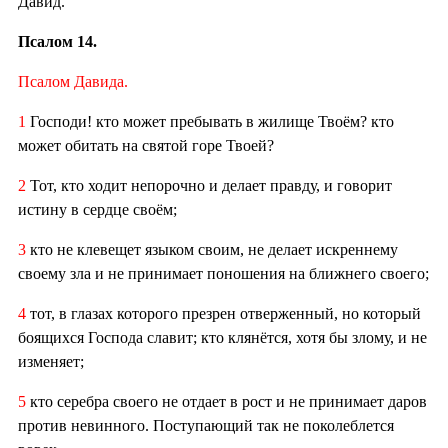
Давид.
Псалом 14.
Псалом Давида.
1
Господи! кто может пребывать в жилище Твоём? кто
может обитать на святой горе Твоей?
2
Тот, кто ходит непорочно и делает правду, и говорит
истину в сердце своём;
3
кто не клевещет языком своим, не делает искреннему
своему зла и не принимает поношения на ближнего своего;
4
тот, в глазах которого презрен отверженный, но который
боящихся Господа славит; кто клянётся, хотя бы злому, и не
изменяет;
5
кто серебра своего не отдает в рост и не принимает даров
против невинного. Поступающий так не поколеблется