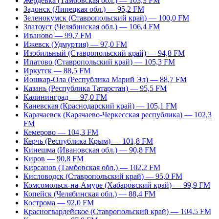
Жердевка (Тамбовская обл.) — 103,3 FM
Задонск (Липецкая обл.) — 95,2 FM
Зеленокумск (Ставропольский край) — 100,0 FM
Златоуст (Челябинская обл.) — 106,4 FM
Иваново — 99,7 FM
Ижевск (Удмуртия) — 97,0 FM
Изобильный (Ставропольский край) — 94,8 FM
Ипатово (Ставропольский край) — 105,3 FM
Иркутск — 88,5 FM
Йошкар-Ола (Республика Марий Эл) — 88,7 FM
Казань (Республика Татарстан) — 95,5 FM
Калининград — 97,0 FM
Каневская (Краснодарский край) — 105,1 FM
Карачаевск (Карачаево-Черкесская республика) — 102,3
FM
Кемерово — 104,3 FM
Керчь (Республика Крым) — 101,8 FM
Кинешма (Ивановская обл.) — 90,8 FM
Киров — 90,8 FM
Кирсанов (Тамбовская обл.) — 102,2 FM
Кисловодск (Ставропольский край) — 95,0 FM
Комсомольск-на-Амуре (Хабаровский край) — 99,9 FM
Копейск (Челябинская обл.) — 88,4 FM
Кострома — 92,0 FM
Красногвардейское (Ставропольский край) — 104,5 FM