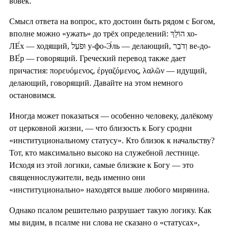
вовек.
Смысл ответа на вопрос, кто достоин быть рядом с Богом,
вполне можно «ужать» до трёх определений: הוֹלֵךְ хо-
ЛЕ́х — ходящий, וּפֹעֵל у-фо-Э́ль — делающий, וְדֹבֵר ве-до-
ВЕ́р — говорящий. Греческий перевод также дает
причастия: πορευόμενος, ἐργαζόμενος, λαλῶν — идущий,
делающий, говорящий. Давайте на этом немного
остановимся.
Иногда может показаться — особенно человеку, далёкому
от церковной жизни, — что близость к Богу сродни
«институциональному статусу». Кто близок к начальству?
Тот, кто максимально высоко на служебной лестнице.
Исходя из этой логики, самые близкие к Богу — это
священнослужители, ведь именно они
«институционально» находятся выше любого мирянина.
Однако псалом решительно разрушает такую логику. Как
мы видим, в псалме ни слова не сказано о «статусах»,