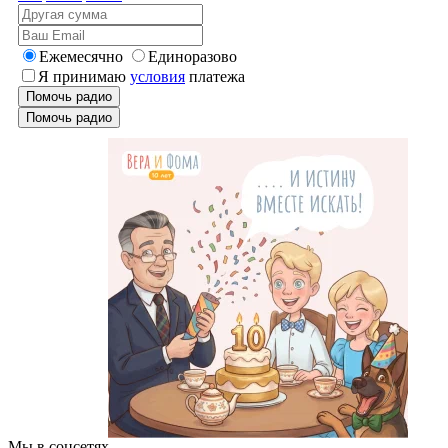
Ежемесячно
Единоразово
Я принимаю
условия
платежа
Помочь радио
Помочь радио
Мы в соцсетях