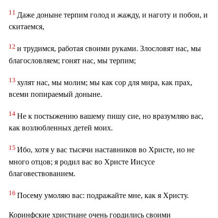
11
Даже доныне терпим голод и жажду, и наготу и побои, и
скитаемся,
12
и трудимся, работая своими руками. Злословят нас, мы
благословляем; гонят нас, мы терпим;
13
хулят нас, мы молим; мы как сор для мира, как прах,
всеми попираемый доныне.
14
Не к постыжению вашему пишу сие, но вразумляю вас,
как возлюбленных детей моих.
15
Ибо, хотя у вас тысячи наставников во Христе, но не
много отцов; я родил вас во Христе Иисусе
благовествованием.
16
Посему умоляю вас: подражайте мне, как я Христу.
Коринфские христиане очень гордились своими