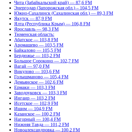
Чита (Забайкальский край) — 87,6 FM
Энергодар (Запорожская обл.) – 104,5 FM
Южно-Сахалинск (Сахалинская обл.) — 89,3 FM
Якутск — 87,9 FM
Ялта (Республика Крым) — 106,8 FM
Ярославль — 98,3 FM
Тюменская область:
Абатское — 103,8 FM
Аромашево — 103,5 FM
Байкалово — 105,5 FM
Бердюжье — 103,2 FM
Большое Сорокино — 102,7 FM
Вагай — 97,0 FM
Викулово — 103,6 FM
Голышманово — 105,4 FM
Демьянское — 102,6 FM
Ермаки — 103,3 FM
Заводоуковск — 103,3 FM
Ингаир — 103,2 FM
Исетское — 102,9 FM
Ишим — 104,9 FM
Казанское — 100,2 FM
Нагорный — 100,4 FM
Нижняя Тавда — 101,2 FM
Новоалександровка — 100,2 FM