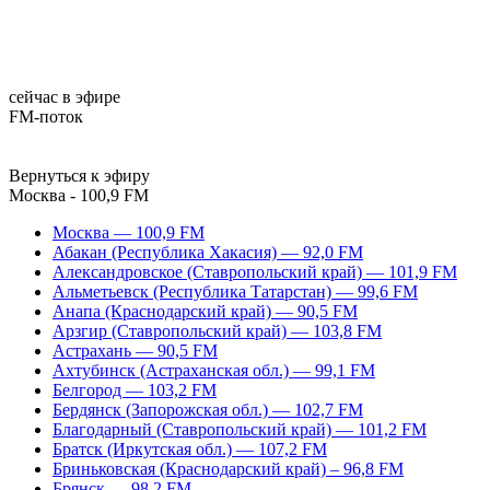
сейчас в эфире
FM-поток
Вернуться к эфиру
Москва - 100,9 FM
Москва — 100,9 FM
Абакан (Республика Хакасия) — 92,0 FM
Александровское (Ставропольский край) — 101,9 FM
Альметьевск (Республика Татарстан) — 99,6 FM
Анапа (Краснодарский край) — 90,5 FM
Арзгир (Ставропольский край) — 103,8 FM
Астрахань — 90,5 FM
Ахтубинск (Астраханская обл.) — 99,1 FM
Белгород — 103,2 FM
Бердянск (Запорожская обл.) — 102,7 FM
Благодарный (Ставропольский край) — 101,2 FM
Братск (Иркутская обл.) — 107,2 FM
Бриньковская (Краснодарский край) – 96,8 FM
Брянск — 98,2 FM