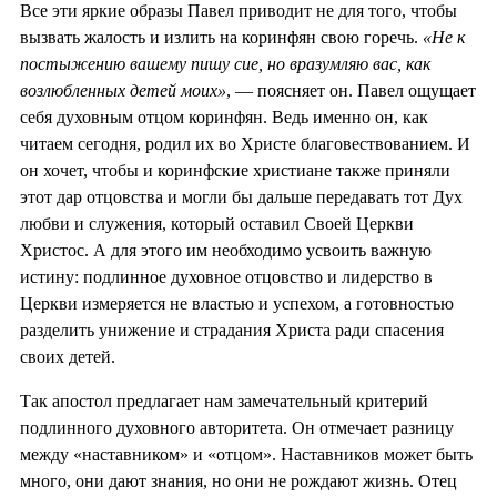
Все эти яркие образы Павел приводит не для того, чтобы
вызвать жалость и излить на коринфян свою горечь.
«Не к
постыжению вашему пишу сие, но вразумляю вас, как
возлюбленных детей моих»
, — поясняет он. Павел ощущает
себя духовным отцом коринфян. Ведь именно он, как
читаем сегодня, родил их во Христе благовествованием. И
он хочет, чтобы и коринфские христиане также приняли
этот дар отцовства и могли бы дальше передавать тот Дух
любви и служения, который оставил Своей Церкви
Христос. А для этого им необходимо усвоить важную
истину: подлинное духовное отцовство и лидерство в
Церкви измеряется не властью и успехом, а готовностью
разделить унижение и страдания Христа ради спасения
своих детей.
Так апостол предлагает нам замечательный критерий
подлинного духовного авторитета. Он отмечает разницу
между «наставником» и «отцом». Наставников может быть
много, они дают знания, но они не рождают жизнь. Отец