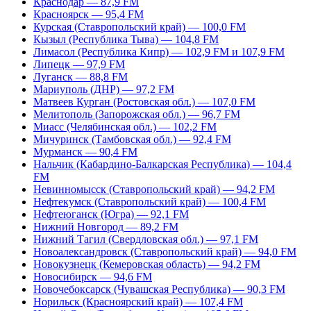
Краснодар — 87,9 FM
Красноярск — 95,4 FM
Курская (Ставропольский край) — 100,0 FM
Кызыл (Республика Тыва) — 104,8 FM
Лимасол (Республика Кипр) — 102,9 FM и 107,9 FM
Липецк — 97,9 FM
Луганск — 88,8 FM
Мариуполь (ДНР) — 97,2 FM
Матвеев Курган (Ростовская обл.) — 107,0 FM
Мелитополь (Запорожская обл.) — 96,7 FM
Миасс (Челябинская обл.) — 102,2 FM
Мичуринск (Тамбовская обл.) — 92,4 FM
Мурманск — 90,4 FM
Нальчик (Кабардино-Балкарская Республика) — 104,4
FM
Невинномысск (Ставропольский край) — 94,2 FM
Нефтекумск (Ставропольский край) — 100,4 FM
Нефтеюганск (Югра) — 92,1 FM
Нижний Новгород — 89,2 FM
Нижний Тагил (Свердловская обл.) — 97,1 FM
Новоалександровск (Ставропольский край) — 94,0 FM
Новокузнецк (Кемеровская область) — 94,2 FM
Новосибирск — 94,6 FM
Новочебоксарск (Чувашская Республика) — 90,3 FM
Норильск (Красноярский край) — 107,4 FM