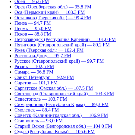
Орёл — 95,6 FM
Орск (Оренбургская обл.) — 95,8 FM
Оса (Пермский край) — 103,3 FM
Осташков (Тверская обл.) — 99,4 FM
Пенза — 94,7 FM
Пермь — 95,0 FM
Псков — 88,8 FM
Петрозаводск (Республика Карелия) — 101,0 FM
Пятигорск (Ставропольский край) — 89,2 FM
Ржев (Тверская обл.) — 102,4 FM
Ростов-на-Дону — 95,7 FM
Русское (Ставропольский край) — 99,7 FM
Рязань — 102,5 FM
Самара — 96,8 FM
Санкт-Петербург — 92,9 FM
Саратов — 101,1 FM
Саргатское (Омская обл.) — 107,5 FM
Светлоград (Ставропольский край) — 103,3 FM
Севастополь — 103,7 FM
Симферополь (Республика Крым) — 89,3 FM
Смоленск — 88,4 FM
Советск (Калининградская обл.) — 106,9 FM
Ставрополь — 93,0 FM
Старый Оскол (Белгородская обл.) — 104,0 FM
Судак (Республика Крым) — 105,6 FM