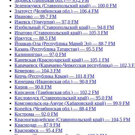
Задонск (Липецкая обл.) — 95,2 FM
Зеленокумск (Ставропольский край) — 100,0 FM
Златоуст (Челябинская обл.) — 106,4 FM
Иваново — 99,7 FM
Ижевск (Удмуртия) — 97,0 FM
Изобильный (Ставропольский край) — 94,8 FM
Ипатово (Ставропольский край) — 105,3 FM
Иркутск — 88,5 FM
Йошкар-Ола (Республика Марий Эл) — 88,7 FM
Казань (Республика Татарстан) — 95,5 FM
Калининград — 97,0 FM
Каневская (Краснодарский край) — 105,1 FM
Карачаевск (Карачаево-Черкесская республика) — 102,3 
Кемерово — 104,3 FM
Керчь (Республика Крым) — 101,8 FM
Кинешма (Ивановская обл.) — 90,8 FM
Киров — 90,8 FM
Кирсанов (Тамбовская обл.) — 102,2 FM
Кисловодск (Ставропольский край) — 95,0 FM
Комсомольск-на-Амуре (Хабаровский край) — 99,9 FM
Копейск (Челябинская обл.) — 88,4 FM
Кострома — 92,0 FM
Красногвардейское (Ставропольский край) — 104,5 FM
Краснодар — 87,9 FM
Красноярск — 95,4 FM