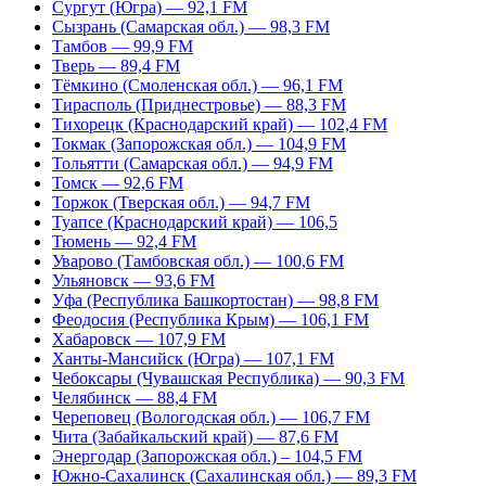
Сургут (Югра) — 92,1 FM
Сызрань (Самарская обл.) — 98,3 FM
Тамбов — 99,9 FM
Тверь — 89,4 FM
Тёмкино (Смоленская обл.) — 96,1 FM
Тирасполь (Приднестровье) — 88,3 FM
Тихорецк (Краснодарский край) — 102,4 FM
Токмак (Запорожская обл.) — 104,9 FM
Тольятти (Самарская обл.) — 94,9 FM
Томск — 92,6 FM
Торжок (Тверская обл.) — 94,7 FM
Туапсе (Краснодарский край) — 106,5
Тюмень — 92,4 FM
Уварово (Тамбовская обл.) — 100,6 FM
Ульяновск — 93,6 FM
Уфа (Республика Башкортостан) — 98,8 FM
Феодосия (Республика Крым) — 106,1 FM
Хабаровск — 107,9 FM
Ханты-Мансийск (Югра) — 107,1 FM
Чебоксары (Чувашская Республика) — 90,3 FM
Челябинск — 88,4 FM
Череповец (Вологодская обл.) — 106,7 FM
Чита (Забайкальский край) — 87,6 FM
Энергодар (Запорожская обл.) – 104,5 FM
Южно-Сахалинск (Сахалинская обл.) — 89,3 FM