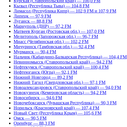
Курская (Ставропольский край) — 100,0 FM
Кызыл (Республика Тыва) — 104,8 FM
Лимасол (Республика Кипр) — 102,9 FM и 107,9 FM
Липецк — 97,9 FM
Луганск — 88,8 FM
Мариуполь (ДНР) — 97,2 FM
Матвеев Курган (Ростовская обл.) — 107,0 FM
Мелитополь (Запорожская обл.) — 96,7 FM
Миасс (Челябинская обл.) — 102,2 FM
Мичуринск (Тамбовская обл.) — 92,4 FM
Мурманск — 90,4 FM
Нальчик (Кабардино-Балкарская Республика) — 104,4 FM
Невинномысск (Ставропольский край) — 94,2 FM
Нефтекумск (Ставропольский край) — 100,4 FM
Нефтеюганск (Югра) — 92,1 FM
Нижний Новгород — 89,2 FM
Нижний Тагил (Свердловская обл.) — 97,1 FM
Новоалександровск (Ставропольский край) — 94,0 FM
Новокузнецк (Кемеровская область) — 94,2 FM
Новосибирск — 94,6 FM
Новочебоксарск (Чувашская Республика) — 90,3 FM
Норильск (Красноярский край) — 107,4 FM
Новый Свет (Республика Крым) — 105,6 FM
Омск — 90,5 FM
Оренбург — 88,3 FM