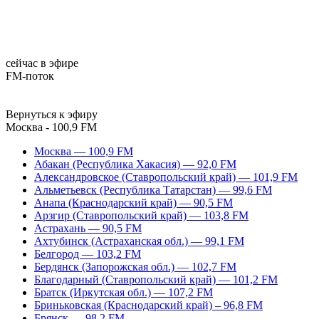
сейчас в эфире
FM-поток
Вернуться к эфиру
Москва - 100,9 FM
Москва — 100,9 FM
Абакан (Республика Хакасия) — 92,0 FM
Александровское (Ставропольский край) — 101,9 FM
Альметьевск (Республика Татарстан) — 99,6 FM
Анапа (Краснодарский край) — 90,5 FM
Арзгир (Ставропольский край) — 103,8 FM
Астрахань — 90,5 FM
Ахтубинск (Астраханская обл.) — 99,1 FM
Белгород — 103,2 FM
Бердянск (Запорожская обл.) — 102,7 FM
Благодарный (Ставропольский край) — 101,2 FM
Братск (Иркутская обл.) — 107,2 FM
Бриньковская (Краснодарский край) – 96,8 FM
Брянск — 98,2 FM