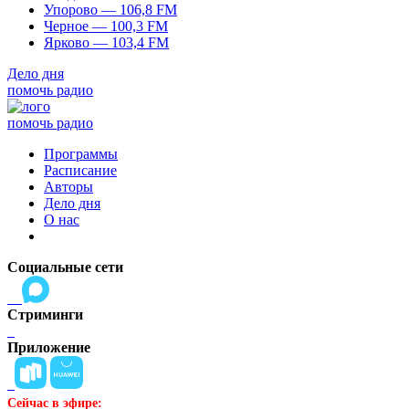
Упорово — 106,8 FM
Черное — 100,3 FM
Ярково — 103,4 FM
Дело дня
помочь радио
помочь радио
Программы
Расписание
Авторы
Дело дня
О нас
Социальные сети
Стриминги
Приложение
Сейчас в эфире: