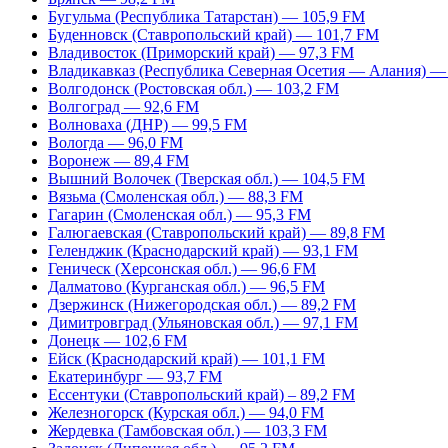
Бугульма (Республика Татарстан) — 105,9 FM
Буденновск (Ставропольский край) — 101,7 FM
Владивосток (Приморский край) — 97,3 FM
Владикавказ (Республика Северная Осетия — Алания) —
Волгодонск (Ростовская обл.) — 103,2 FM
Волгоград — 92,6 FM
Волноваха (ДНР) — 99,5 FM
Вологда — 96,0 FM
Воронеж — 89,4 FM
Вышний Волочек (Тверская обл.) — 104,5 FM
Вязьма (Смоленская обл.) — 88,3 FM
Гагарин (Смоленская обл.) — 95,3 FM
Галюгаевская (Ставропольский край) — 89,8 FM
Геленджик (Краснодарский край) — 93,1 FM
Геническ (Херсонская обл.) — 96,6 FM
Далматово (Курганская обл.) — 96,5 FM
Дзержинск (Нижегородская обл.) — 89,2 FM
Димитровград (Ульяновская обл.) — 97,1 FM
Донецк — 102,6 FM
Ейск (Краснодарский край) — 101,1 FM
Екатеринбург — 93,7 FM
Ессентуки (Ставропольский край) – 89,2 FM
Железногорск (Курская обл.) — 94,0 FM
Жердевка (Тамбовская обл.) — 103,3 FM