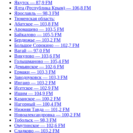
Якутск — 87,9 FM
Ялта (Республика Крым) — 106,8 FM
Ярославль — 98,3 FM
Тюменская область:
Абатское — 103,8 FM
Аромашево — 103,5 FM
Байкалово — 105,5 FM
Бердюжье — 103,2 FM
Большое Сорокино — 102,7 FM
Вагай — 97,0 FM
Викулово — 103,6 FM
Голышманово — 105,4 FM
Демьянское — 102,6 FM
Ермаки — 103,3 FM
Заводоуковск — 103,3 FM
Ингаир — 103,2 FM
Исетское — 102,9 FM
Ишим — 104,9 FM
Казанское — 100,2 FM
Нагорный — 100,4 FM
Нижняя Тавда — 101,2 FM
Новоалександровка — 100,2 FM
Тобольск — 98,3 FM
Омутинское — 102,6 FM
Сладково — 103,2 FM