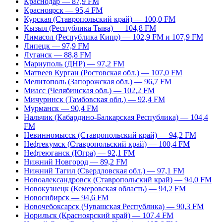
Краснодар — 87,9 FM
Красноярск — 95,4 FM
Курская (Ставропольский край) — 100,0 FM
Кызыл (Республика Тыва) — 104,8 FM
Лимасол (Республика Кипр) — 102,9 FM и 107,9 FM
Липецк — 97,9 FM
Луганск — 88,8 FM
Мариуполь (ДНР) — 97,2 FM
Матвеев Курган (Ростовская обл.) — 107,0 FM
Мелитополь (Запорожская обл.) — 96,7 FM
Миасс (Челябинская обл.) — 102,2 FM
Мичуринск (Тамбовская обл.) — 92,4 FM
Мурманск — 90,4 FM
Нальчик (Кабардино-Балкарская Республика) — 104,4
FM
Невинномысск (Ставропольский край) — 94,2 FM
Нефтекумск (Ставропольский край) — 100,4 FM
Нефтеюганск (Югра) — 92,1 FM
Нижний Новгород — 89,2 FM
Нижний Тагил (Свердловская обл.) — 97,1 FM
Новоалександровск (Ставропольский край) — 94,0 FM
Новокузнецк (Кемеровская область) — 94,2 FM
Новосибирск — 94,6 FM
Новочебоксарск (Чувашская Республика) — 90,3 FM
Норильск (Красноярский край) — 107,4 FM