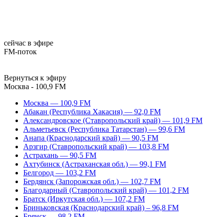
сейчас в эфире
FM-поток
Вернуться к эфиру
Москва - 100,9 FM
Москва — 100,9 FM
Абакан (Республика Хакасия) — 92,0 FM
Александровское (Ставропольский край) — 101,9 FM
Альметьевск (Республика Татарстан) — 99,6 FM
Анапа (Краснодарский край) — 90,5 FM
Арзгир (Ставропольский край) — 103,8 FM
Астрахань — 90,5 FM
Ахтубинск (Астраханская обл.) — 99,1 FM
Белгород — 103,2 FM
Бердянск (Запорожская обл.) — 102,7 FM
Благодарный (Ставропольский край) — 101,2 FM
Братск (Иркутская обл.) — 107,2 FM
Бриньковская (Краснодарский край) – 96,8 FM
Брянск — 98,2 FM