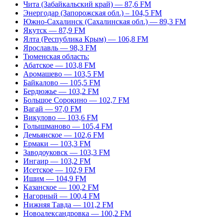
Чита (Забайкальский край) — 87,6 FM
Энергодар (Запорожская обл.) – 104,5 FM
Южно-Сахалинск (Сахалинская обл.) — 89,3 FM
Якутск — 87,9 FM
Ялта (Республика Крым) — 106,8 FM
Ярославль — 98,3 FM
Тюменская область:
Абатское — 103,8 FM
Аромашево — 103,5 FM
Байкалово — 105,5 FM
Бердюжье — 103,2 FM
Большое Сорокино — 102,7 FM
Вагай — 97,0 FM
Викулово — 103,6 FM
Голышманово — 105,4 FM
Демьянское — 102,6 FM
Ермаки — 103,3 FM
Заводоуковск — 103,3 FM
Ингаир — 103,2 FM
Исетское — 102,9 FM
Ишим — 104,9 FM
Казанское — 100,2 FM
Нагорный — 100,4 FM
Нижняя Тавда — 101,2 FM
Новоалександровка — 100,2 FM