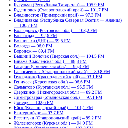
Бугульма (Республика Татарстан) — 105,9 FM
Буденновск (Ставропольский край) — 101,7 FM
Владивосток (Приморский край) — 97,3 FM
Владикавказ (Республика Северная Осетия — Алания)
— 106,7 FM
Волгодонск (Ростовская обл.) — 103,2 FM
Волгоград — 92,6 FM
Волноваха (ДНР) — 99,5 FM
Вологда — 96,0 FM
Воронеж — 89,4 FM
Вышний Волочек (Тверская обл.) — 104,5 FM
Вязьма (Смоленская обл.) — 88,3 FM
Гагарин (Смоленская обл.) — 95,3 FM
Галюгаевская (Ставропольский край) — 89,8 FM
Геленджик (Краснодарский край) — 93,1 FM
Геническ (Херсонская обл.) — 96,6 FM
Далматово (Курганская обл.) — 96,5 FM
Дзержинск (Нижегородская обл.) — 89,2 FM
Димитровград (Ульяновская обл.) — 97,1 FM
Донецк — 102,6 FM
Ейск (Краснодарский край) — 101,1 FM
Екатеринбург — 93,7 FM
Ессентуки (Ставропольский край) – 89,2 FM
Железногорск (Курская обл.) — 94,0 FM