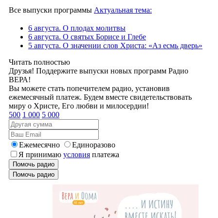
Все выпуски программы
Актуальная тема:
6 августа. О плодах молитвы
6 августа. О святых Борисе и Глебе
5 августа. О значении слов Христа: «Аз есмь дверь»
Читать полностью
Друзья! Поддержите выпуски новых программ Радио
ВЕРА!
Вы можете стать попечителем радио, установив
ежемесячный платеж. Будем вместе свидетельствовать
миру о Христе, Его любви и милосердии!
500
1 000
5 000
Ежемесячно
Единоразово
Я принимаю
условия
платежа
Помочь радио
Помочь радио