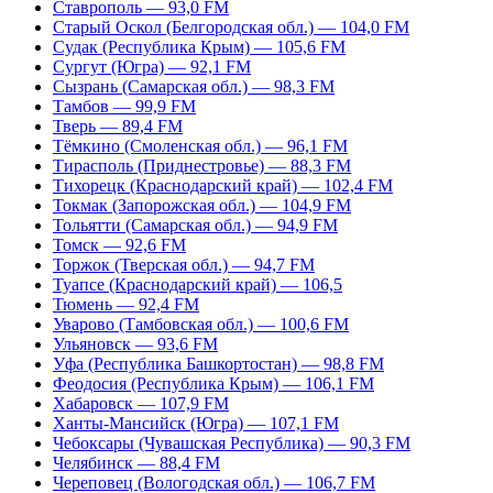
Ставрополь — 93,0 FM
Старый Оскол (Белгородская обл.) — 104,0 FM
Судак (Республика Крым) — 105,6 FM
Сургут (Югра) — 92,1 FM
Сызрань (Самарская обл.) — 98,3 FM
Тамбов — 99,9 FM
Тверь — 89,4 FM
Тёмкино (Смоленская обл.) — 96,1 FM
Тирасполь (Приднестровье) — 88,3 FM
Тихорецк (Краснодарский край) — 102,4 FM
Токмак (Запорожская обл.) — 104,9 FM
Тольятти (Самарская обл.) — 94,9 FM
Томск — 92,6 FM
Торжок (Тверская обл.) — 94,7 FM
Туапсе (Краснодарский край) — 106,5
Тюмень — 92,4 FM
Уварово (Тамбовская обл.) — 100,6 FM
Ульяновск — 93,6 FM
Уфа (Республика Башкортостан) — 98,8 FM
Феодосия (Республика Крым) — 106,1 FM
Хабаровск — 107,9 FM
Ханты-Мансийск (Югра) — 107,1 FM
Чебоксары (Чувашская Республика) — 90,3 FM
Челябинск — 88,4 FM
Череповец (Вологодская обл.) — 106,7 FM