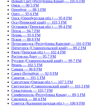
Новый Свет (Республика Крым) — 105,6 FM
Омск — 90,5 FM
Оренбург — 88,3 FM
Орёл — 95,6 FM
Орск (Оренбургская обл.) — 95,8 FM
Оса (Пермский край) — 103,3 FM
Осташков (Тверская обл.) — 99,4 FM
Пенза — 94,7 FM
Пермь — 95,0 FM
Псков — 88,8 FM
Петрозаводск (Республика Карелия) — 101,0 FM
Пятигорск (Ставропольский край) — 89,2 FM
Ржев (Тверская обл.) — 102,4 FM
Ростов-на-Дону — 95,7 FM
Русское (Ставропольский край) — 99,7 FM
Рязань — 102,5 FM
Самара — 96,8 FM
Санкт-Петербург — 92,9 FM
Саратов — 101,1 FM
Саргатское (Омская обл.) — 107,5 FM
Светлоград (Ставропольский край) — 103,3 FM
Севастополь — 103,7 FM
Симферополь (Республика Крым) — 89,3 FM
Смоленск — 88,4 FM
Советск (Калининградская обл.) — 106,9 FM