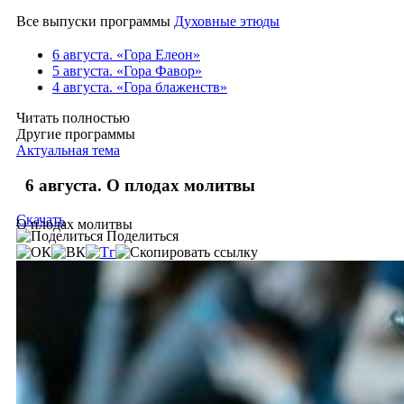
Все выпуски программы
Духовные этюды
6 августа. «Гора Елеон»
5 августа. «Гора Фавор»
4 августа. «Гора блаженств»
Читать полностью
Другие программы
Актуальная тема
6 августа. О плодах молитвы
Скачать
О плодах молитвы
Поделиться