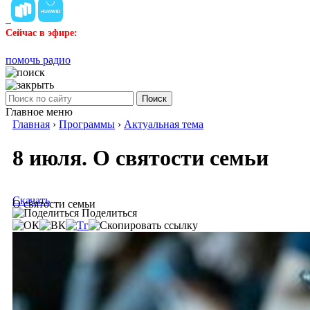
Сейчас в эфире:
помочь радио
Поиск
Главное меню
Главная
›
Программы
›
Актуальная тема
8 июля. О святости семьи
Скачать
О святости семьи
Поделиться