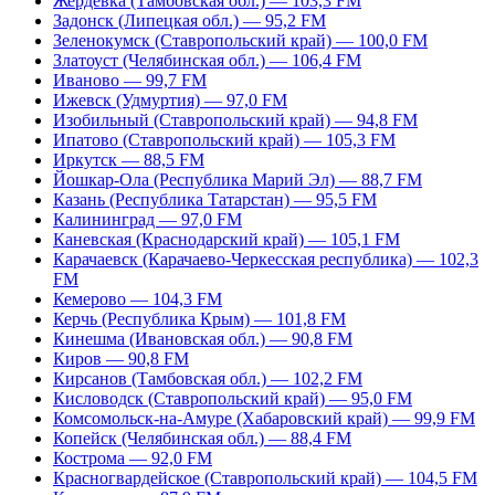
Жердевка (Тамбовская обл.) — 103,3 FM
Задонск (Липецкая обл.) — 95,2 FM
Зеленокумск (Ставропольский край) — 100,0 FM
Златоуст (Челябинская обл.) — 106,4 FM
Иваново — 99,7 FM
Ижевск (Удмуртия) — 97,0 FM
Изобильный (Ставропольский край) — 94,8 FM
Ипатово (Ставропольский край) — 105,3 FM
Иркутск — 88,5 FM
Йошкар-Ола (Республика Марий Эл) — 88,7 FM
Казань (Республика Татарстан) — 95,5 FM
Калининград — 97,0 FM
Каневская (Краснодарский край) — 105,1 FM
Карачаевск (Карачаево-Черкесская республика) — 102,3
FM
Кемерово — 104,3 FM
Керчь (Республика Крым) — 101,8 FM
Кинешма (Ивановская обл.) — 90,8 FM
Киров — 90,8 FM
Кирсанов (Тамбовская обл.) — 102,2 FM
Кисловодск (Ставропольский край) — 95,0 FM
Комсомольск-на-Амуре (Хабаровский край) — 99,9 FM
Копейск (Челябинская обл.) — 88,4 FM
Кострома — 92,0 FM
Красногвардейское (Ставропольский край) — 104,5 FM