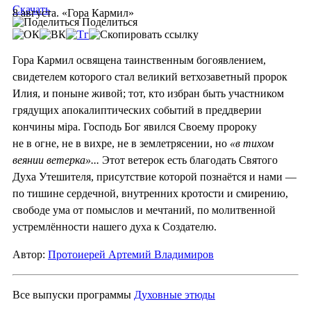
Скачать
8 августа. «Гора Кармил»
Поделиться
Гора Кармил освящена таинственным богоявлением,
свидетелем которого стал великий ветхозаветный пророк
Илия, и поныне живой; тот, кто избран быть участником
грядущих апокалиптических событий в преддверии
кончины мiра. Господь Бог явился Своему пророку
не в огне, не в вихре, не в землетрясении, но
«в тихом
веянии ветерка»...
Этот ветерок есть благодать Святого
Духа Утешителя, присутствие которой познаётся и нами —
по тишине сердечной, внутренних кротости и смирению,
свободе ума от помыслов и мечтаний, по молитвенной
устремлённости нашего духа к Создателю.
Автор:
Протоиерей Артемий Владимиров
Все выпуски программы
Духовные этюды