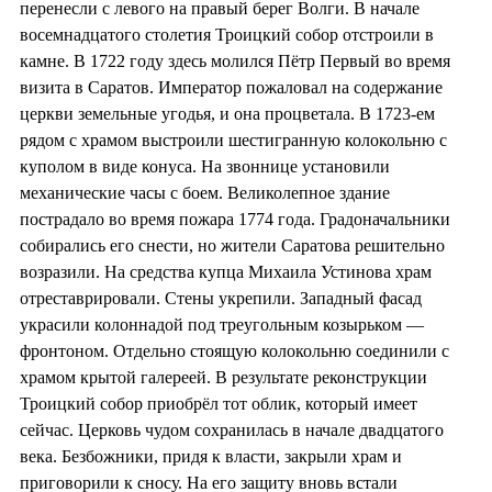
перенесли с левого на правый берег Волги. В начале
восемнадцатого столетия Троицкий собор отстроили в
камне. В 1722 году здесь молился Пётр Первый во время
визита в Саратов. Император пожаловал на содержание
церкви земельные угодья, и она процветала. В 1723-ем
рядом с храмом выстроили шестигранную колокольню с
куполом в виде конуса. На звоннице установили
механические часы с боем. Великолепное здание
пострадало во время пожара 1774 года. Градоначальники
собирались его снести, но жители Саратова решительно
возразили. На средства купца Михаила Устинова храм
отреставрировали. Стены укрепили. Западный фасад
украсили колоннадой под треугольным козырьком —
фронтоном. Отдельно стоящую колокольню соединили с
храмом крытой галереей. В результате реконструкции
Троицкий собор приобрёл тот облик, который имеет
сейчас. Церковь чудом сохранилась в начале двадцатого
века. Безбожники, придя к власти, закрыли храм и
приговорили к сносу. На его защиту вновь встали