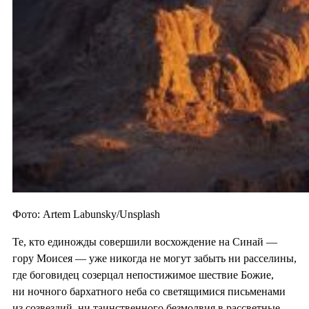
Фото: Artem Labunsky/Unsplash
Те, кто единожды совершили восхождение на Синай —
гору Моисея — уже никогда не могут забыть ни расселины,
где боговидец созерцал непостижимое шествие Божие,
ни ночного бархатного неба со светящимися письменами
из созвездий, ни таинственного безмолвия в рассветные