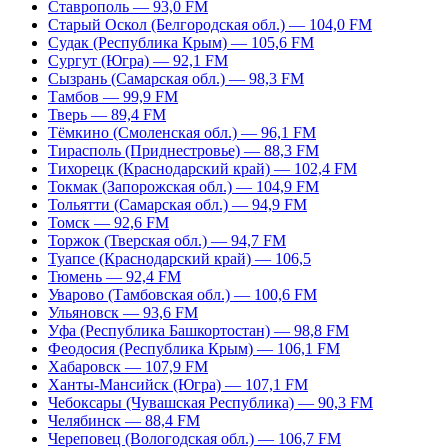
Ставрополь — 93,0 FM
Старый Оскол (Белгородская обл.) — 104,0 FM
Судак (Республика Крым) — 105,6 FM
Сургут (Югра) — 92,1 FM
Сызрань (Самарская обл.) — 98,3 FM
Тамбов — 99,9 FM
Тверь — 89,4 FM
Тёмкино (Смоленская обл.) — 96,1 FM
Тирасполь (Приднестровье) — 88,3 FM
Тихорецк (Краснодарский край) — 102,4 FM
Токмак (Запорожская обл.) — 104,9 FM
Тольятти (Самарская обл.) — 94,9 FM
Томск — 92,6 FM
Торжок (Тверская обл.) — 94,7 FM
Туапсе (Краснодарский край) — 106,5
Тюмень — 92,4 FM
Уварово (Тамбовская обл.) — 100,6 FM
Ульяновск — 93,6 FM
Уфа (Республика Башкортостан) — 98,8 FM
Феодосия (Республика Крым) — 106,1 FM
Хабаровск — 107,9 FM
Ханты-Мансийск (Югра) — 107,1 FM
Чебоксары (Чувашская Республика) — 90,3 FM
Челябинск — 88,4 FM
Череповец (Вологодская обл.) — 106,7 FM