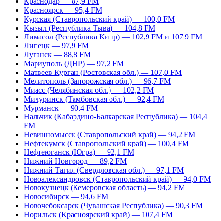
Краснодар — 87,9 FM
Красноярск — 95,4 FM
Курская (Ставропольский край) — 100,0 FM
Кызыл (Республика Тыва) — 104,8 FM
Лимасол (Республика Кипр) — 102,9 FM и 107,9 FM
Липецк — 97,9 FM
Луганск — 88,8 FM
Мариуполь (ДНР) — 97,2 FM
Матвеев Курган (Ростовская обл.) — 107,0 FM
Мелитополь (Запорожская обл.) — 96,7 FM
Миасс (Челябинская обл.) — 102,2 FM
Мичуринск (Тамбовская обл.) — 92,4 FM
Мурманск — 90,4 FM
Нальчик (Кабардино-Балкарская Республика) — 104,4
FM
Невинномысск (Ставропольский край) — 94,2 FM
Нефтекумск (Ставропольский край) — 100,4 FM
Нефтеюганск (Югра) — 92,1 FM
Нижний Новгород — 89,2 FM
Нижний Тагил (Свердловская обл.) — 97,1 FM
Новоалександровск (Ставропольский край) — 94,0 FM
Новокузнецк (Кемеровская область) — 94,2 FM
Новосибирск — 94,6 FM
Новочебоксарск (Чувашская Республика) — 90,3 FM
Норильск (Красноярский край) — 107,4 FM