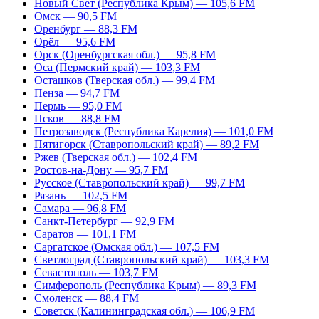
Новый Свет (Республика Крым) — 105,6 FM
Омск — 90,5 FM
Оренбург — 88,3 FM
Орёл — 95,6 FM
Орск (Оренбургская обл.) — 95,8 FM
Оса (Пермский край) — 103,3 FM
Осташков (Тверская обл.) — 99,4 FM
Пенза — 94,7 FM
Пермь — 95,0 FM
Псков — 88,8 FM
Петрозаводск (Республика Карелия) — 101,0 FM
Пятигорск (Ставропольский край) — 89,2 FM
Ржев (Тверская обл.) — 102,4 FM
Ростов-на-Дону — 95,7 FM
Русское (Ставропольский край) — 99,7 FM
Рязань — 102,5 FM
Самара — 96,8 FM
Санкт-Петербург — 92,9 FM
Саратов — 101,1 FM
Саргатское (Омская обл.) — 107,5 FM
Светлоград (Ставропольский край) — 103,3 FM
Севастополь — 103,7 FM
Симферополь (Республика Крым) — 89,3 FM
Смоленск — 88,4 FM
Советск (Калининградская обл.) — 106,9 FM