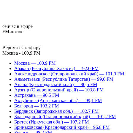
сейчас в эфире
FM-поток
Вернуться к эфиру
Москва - 100,9 FM
Москва — 100,9 FM
Абакан (Республика Хакасия) — 92,0 FM
Александровское (Ставропольский край) — 101,9 FM
Альметьевск (Республика Татарстан) — 99,6 FM
Анапа (Краснодарский край) — 90,5 FM
Арзгир (Ставропольский край) — 103,8 FM
Астрахань — 90,5 FM
Ахтубинск (Астраханская обл.) — 99,1 FM
Белгород — 103,2 FM
Бердянск (Запорожская обл.) — 102,7 FM
Благодарный (Ставропольский край) — 101,2 FM
Братск (Иркутская обл.) — 107,2 FM
Бриньковская (Краснодарский край) – 96,8 FM
Брянск — 98,2 FM