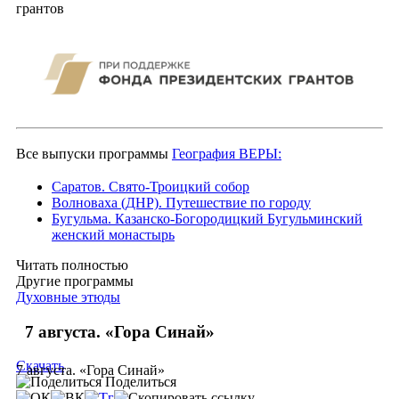
грантов
Все выпуски программы
География ВЕРЫ:
Саратов. Свято-Троицкий собор
Волноваха (ДНР). Путешествие по городу
Бугульма. Казанско-Богородицкий Бугульминский
женский монастырь
Читать полностью
Другие программы
Духовные этюды
7 августа. «Гора Синай»
Скачать
7 августа. «Гора Синай»
Поделиться