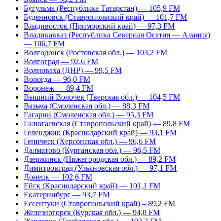
Бугульма (Республика Татарстан) — 105,9 FM
Буденновск (Ставропольский край) — 101,7 FM
Владивосток (Приморский край) — 97,3 FM
Владикавказ (Республика Северная Осетия — Алания)
— 106,7 FM
Волгодонск (Ростовская обл.) — 103,2 FM
Волгоград — 92,6 FM
Волноваха (ДНР) — 99,5 FM
Вологда — 96,0 FM
Воронеж — 89,4 FM
Вышний Волочек (Тверская обл.) — 104,5 FM
Вязьма (Смоленская обл.) — 88,3 FM
Гагарин (Смоленская обл.) — 95,3 FM
Галюгаевская (Ставропольский край) — 89,8 FM
Геленджик (Краснодарский край) — 93,1 FM
Геническ (Херсонская обл.) — 96,6 FM
Далматово (Курганская обл.) — 96,5 FM
Дзержинск (Нижегородская обл.) — 89,2 FM
Димитровград (Ульяновская обл.) — 97,1 FM
Донецк — 102,6 FM
Ейск (Краснодарский край) — 101,1 FM
Екатеринбург — 93,7 FM
Ессентуки (Ставропольский край) – 89,2 FM
Железногорск (Курская обл.) — 94,0 FM