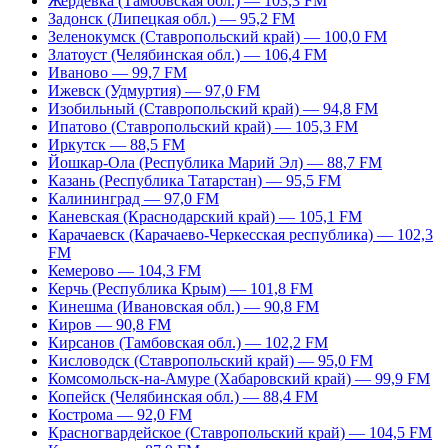
Жердевка (Тамбовская обл.) — 103,3 FM
Задонск (Липецкая обл.) — 95,2 FM
Зеленокумск (Ставропольский край) — 100,0 FM
Златоуст (Челябинская обл.) — 106,4 FM
Иваново — 99,7 FM
Ижевск (Удмуртия) — 97,0 FM
Изобильный (Ставропольский край) — 94,8 FM
Ипатово (Ставропольский край) — 105,3 FM
Иркутск — 88,5 FM
Йошкар-Ола (Республика Марий Эл) — 88,7 FM
Казань (Республика Татарстан) — 95,5 FM
Калининград — 97,0 FM
Каневская (Краснодарский край) — 105,1 FM
Карачаевск (Карачаево-Черкесская республика) — 102,3
FM
Кемерово — 104,3 FM
Керчь (Республика Крым) — 101,8 FM
Кинешма (Ивановская обл.) — 90,8 FM
Киров — 90,8 FM
Кирсанов (Тамбовская обл.) — 102,2 FM
Кисловодск (Ставропольский край) — 95,0 FM
Комсомольск-на-Амуре (Хабаровский край) — 99,9 FM
Копейск (Челябинская обл.) — 88,4 FM
Кострома — 92,0 FM
Красногвардейское (Ставропольский край) — 104,5 FM