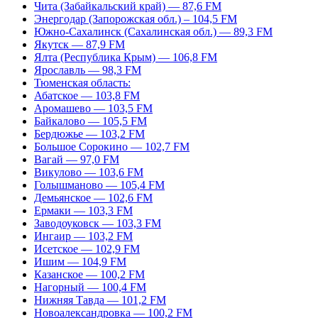
Чита (Забайкальский край) — 87,6 FM
Энергодар (Запорожская обл.) – 104,5 FM
Южно-Сахалинск (Сахалинская обл.) — 89,3 FM
Якутск — 87,9 FM
Ялта (Республика Крым) — 106,8 FM
Ярославль — 98,3 FM
Тюменская область:
Абатское — 103,8 FM
Аромашево — 103,5 FM
Байкалово — 105,5 FM
Бердюжье — 103,2 FM
Большое Сорокино — 102,7 FM
Вагай — 97,0 FM
Викулово — 103,6 FM
Голышманово — 105,4 FM
Демьянское — 102,6 FM
Ермаки — 103,3 FM
Заводоуковск — 103,3 FM
Ингаир — 103,2 FM
Исетское — 102,9 FM
Ишим — 104,9 FM
Казанское — 100,2 FM
Нагорный — 100,4 FM
Нижняя Тавда — 101,2 FM
Новоалександровка — 100,2 FM