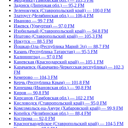
Жердевка (Тамбовская обл.) — 103,3 FM
Задонск (Липецкая обл.) — 95,2 FM
Зеленокумск (Ставропольский край) — 100,0 FM
Златоуст (Челябинская обл.) — 106,4 FM
Иваново — 99,7 FM
Ижевск (Удмуртия) — 97,0 FM
Изобильный (Ставропольский край) — 94,8 FM
Ипатово (Ставропольский край) — 105,3 FM
Иркутск — 88,5 FM
Йошкар-Ола (Республика Марий Эл) — 88,7 FM
Казань (Республика Татарстан) — 95,5 FM
Калининград — 97,0 FM
Каневская (Краснодарский край) — 105,1 FM
Карачаевск (Карачаево-Черкесская республика) — 102,3
FM
Кемерово — 104,3 FM
Керчь (Республика Крым) — 101,8 FM
Кинешма (Ивановская обл.) — 90,8 FM
Киров — 90,8 FM
Кирсанов (Тамбовская обл.) — 102,2 FM
Кисловодск (Ставропольский край) — 95,0 FM
Комсомольск-на-Амуре (Хабаровский край) — 99,9 FM
Копейск (Челябинская обл.) — 88,4 FM
Кострома — 92,0 FM
Красногвардейское (Ставропольский край) — 104,5 FM