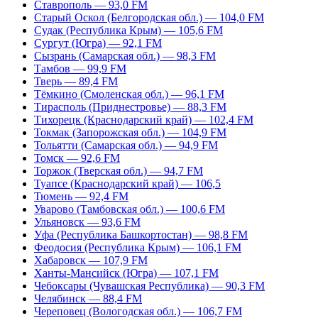
Ставрополь — 93,0 FM
Старый Оскол (Белгородская обл.) — 104,0 FM
Судак (Республика Крым) — 105,6 FM
Сургут (Югра) — 92,1 FM
Сызрань (Самарская обл.) — 98,3 FM
Тамбов — 99,9 FM
Тверь — 89,4 FM
Тёмкино (Смоленская обл.) — 96,1 FM
Тирасполь (Приднестровье) — 88,3 FM
Тихорецк (Краснодарский край) — 102,4 FM
Токмак (Запорожская обл.) — 104,9 FM
Тольятти (Самарская обл.) — 94,9 FM
Томск — 92,6 FM
Торжок (Тверская обл.) — 94,7 FM
Туапсе (Краснодарский край) — 106,5
Тюмень — 92,4 FM
Уварово (Тамбовская обл.) — 100,6 FM
Ульяновск — 93,6 FM
Уфа (Республика Башкортостан) — 98,8 FM
Феодосия (Республика Крым) — 106,1 FM
Хабаровск — 107,9 FM
Ханты-Мансийск (Югра) — 107,1 FM
Чебоксары (Чувашская Республика) — 90,3 FM
Челябинск — 88,4 FM
Череповец (Вологодская обл.) — 106,7 FM