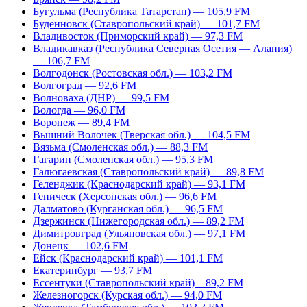
Бугульма (Республика Татарстан) — 105,9 FM
Буденновск (Ставропольский край) — 101,7 FM
Владивосток (Приморский край) — 97,3 FM
Владикавказ (Республика Северная Осетия — Алания)
— 106,7 FM
Волгодонск (Ростовская обл.) — 103,2 FM
Волгоград — 92,6 FM
Волноваха (ДНР) — 99,5 FM
Вологда — 96,0 FM
Воронеж — 89,4 FM
Вышний Волочек (Тверская обл.) — 104,5 FM
Вязьма (Смоленская обл.) — 88,3 FM
Гагарин (Смоленская обл.) — 95,3 FM
Галюгаевская (Ставропольский край) — 89,8 FM
Геленджик (Краснодарский край) — 93,1 FM
Геническ (Херсонская обл.) — 96,6 FM
Далматово (Курганская обл.) — 96,5 FM
Дзержинск (Нижегородская обл.) — 89,2 FM
Димитровград (Ульяновская обл.) — 97,1 FM
Донецк — 102,6 FM
Ейск (Краснодарский край) — 101,1 FM
Екатеринбург — 93,7 FM
Ессентуки (Ставропольский край) – 89,2 FM
Железногорск (Курская обл.) — 94,0 FM