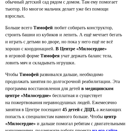
обычный детский сад рядом с домом. Там ему помогает
тьютор. Но многое мальчик делает уже без помощи
взрослых.
Больше всего
Тимофей
любит собирать конструктор,
строить башни из кубиков и лепить. А ещё мечтает бегать
и играть с детьми во дворе, но пока у него ещё не всё
хорошо с координацией.
В Центре «Милосердие»
в игровой форме
Тимофея
учат держать баланс тела,
ловить мяч и складывать игрушки.
Чтобы
Тимофей
развивался дальше, необходимо
продолжать занятия по долгосрочной реабилитации. Эта
программа восстановления для детей
в медицинском
центре «Милосердие»
бесплатная и существует
на пожертвования неравнодушных людей. Ежемесячно
занятия в Центре посещают
45 детей с ДЦП,
а желающих
попасть к специалистам намного больше. Чтобы
центр
«Милосердие»
и дальше помогал ребятам с двигательными
нарушениями, поддержите работу проекта
на его сайте.