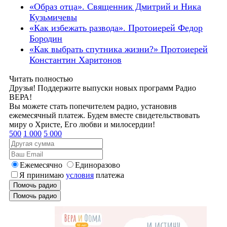
«Образ отца». Священник Дмитрий и Ника
Кузьмичевы
«Как избежать развода». Протоиерей Федор
Бородин
«Как выбрать спутника жизни?» Протоиерей
Константин Харитонов
Читать полностью
Друзья! Поддержите выпуски новых программ Радио
ВЕРА!
Вы можете стать попечителем радио, установив
ежемесячный платеж. Будем вместе свидетельствовать
миру о Христе, Его любви и милосердии!
500
1 000
5 000
Ежемесячно
Единоразово
Я принимаю
условия
платежа
Помочь радио
Помочь радио