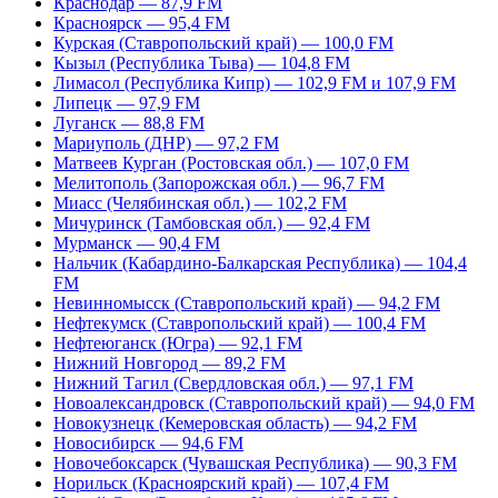
Краснодар — 87,9 FM
Красноярск — 95,4 FM
Курская (Ставропольский край) — 100,0 FM
Кызыл (Республика Тыва) — 104,8 FM
Лимасол (Республика Кипр) — 102,9 FM и 107,9 FM
Липецк — 97,9 FM
Луганск — 88,8 FM
Мариуполь (ДНР) — 97,2 FM
Матвеев Курган (Ростовская обл.) — 107,0 FM
Мелитополь (Запорожская обл.) — 96,7 FM
Миасс (Челябинская обл.) — 102,2 FM
Мичуринск (Тамбовская обл.) — 92,4 FM
Мурманск — 90,4 FM
Нальчик (Кабардино-Балкарская Республика) — 104,4
FM
Невинномысск (Ставропольский край) — 94,2 FM
Нефтекумск (Ставропольский край) — 100,4 FM
Нефтеюганск (Югра) — 92,1 FM
Нижний Новгород — 89,2 FM
Нижний Тагил (Свердловская обл.) — 97,1 FM
Новоалександровск (Ставропольский край) — 94,0 FM
Новокузнецк (Кемеровская область) — 94,2 FM
Новосибирск — 94,6 FM
Новочебоксарск (Чувашская Республика) — 90,3 FM
Норильск (Красноярский край) — 107,4 FM