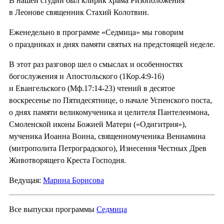
В нашей студии был клирик храма Ризоположения
в Леонове священник Стахий Колотвин.
Еженедельно в программе «Седмица» мы говорим
о праздниках и днях памяти святых на предстоящей неделе.
В этот раз разговор шел о смыслах и особенностях
богослужения и Апостольского (1Кор.4:9-16)
и Евангельского (Мф.17:14-23) чтений в десятое
воскресенье по Пятидесятнице, о начале Успенского поста,
о днях памяти великомученика и целителя Пантелеимона,
Смоленской иконы Божией Матери («Одигитрия»),
мученика Иоанна Воина, священномученика Вениамина
(митрополита Петроградского), Изнесения Честных Древ
Животворящего Креста Господня.
Ведущая:
Марина Борисова
Все выпуски программы
Седмица