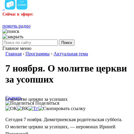
Сейчас в эфире:
помочь радио
Поиск
Главное меню
Главная
›
Программы
›
Актуальная тема
7 ноября. О молитве церкви
за усопших
Скачать
О молитве церкви за усопших
Поделиться
Сегодня 7 ноября. Димитриевская родительская суббота.
О молитве церкви за усопших, — иеромонах Ириней
Пиковский.