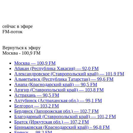
сейчас в эфире
FM-поток
Вернуться к эфиру
Москва - 100,9 FM
Москва — 100,9 FM
Абакан (Республика Хакасия) — 92,0 FM
Александровское (Ставропольский край) — 101,9 FM
Альметьевск (Республика Татарстан) — 99,6 FM
Анапа (Краснодарский край) — 90,5 FM
Арзгир (Ставропольский край) — 103,8 FM
Астрахань — 90,5 FM
Ахтубинск (Астраханская обл.) — 99,1 FM
Белгород — 103,2 FM
Бердянск (Запорожская обл.) — 102,7 FM
Благодарный (Ставропольский край) — 101,2 FM
Братск (Иркутская обл.) — 107,2 FM
Бриньковская (Краснодарский край) – 96,8 FM
Брянск — 98,2 FM