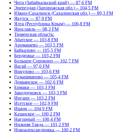
Чита (Забайкальский край) — 87,6 FM
Энергодар (Запорожская обл.) – 104,5 FM
Южно-Сахалинск (Сахалинская обл.) — 89,3 FM
Якутск — 87,9 FM
Ялта (Республика Крым) — 106,8 FM
Ярославль — 98,3 FM
Тюменская область:
Абатское — 103,8 FM
Аромашево — 103,5 FM
Байкалово — 105,5 FM
Бердюжье — 103,2 FM
Большое Сорокино — 102,7 FM
Вагай — 97,0 FM
Викулово — 103,6 FM
Голышманово — 105,4 FM
Демьянское — 102,6 FM
Ермаки — 103,3 FM
Заводоуковск — 103,3 FM
Ингаир — 103,2 FM
Исетское — 102,9 FM
Ишим — 104,9 FM
Казанское — 100,2 FM
Нагорный — 100,4 FM
Нижняя Тавда — 101,2 FM
Новоалександровка — 100,2 FM