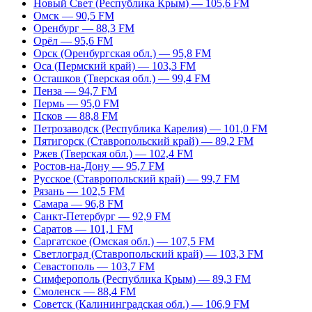
Новый Свет (Республика Крым) — 105,6 FM
Омск — 90,5 FM
Оренбург — 88,3 FM
Орёл — 95,6 FM
Орск (Оренбургская обл.) — 95,8 FM
Оса (Пермский край) — 103,3 FM
Осташков (Тверская обл.) — 99,4 FM
Пенза — 94,7 FM
Пермь — 95,0 FM
Псков — 88,8 FM
Петрозаводск (Республика Карелия) — 101,0 FM
Пятигорск (Ставропольский край) — 89,2 FM
Ржев (Тверская обл.) — 102,4 FM
Ростов-на-Дону — 95,7 FM
Русское (Ставропольский край) — 99,7 FM
Рязань — 102,5 FM
Самара — 96,8 FM
Санкт-Петербург — 92,9 FM
Саратов — 101,1 FM
Саргатское (Омская обл.) — 107,5 FM
Светлоград (Ставропольский край) — 103,3 FM
Севастополь — 103,7 FM
Симферополь (Республика Крым) — 89,3 FM
Смоленск — 88,4 FM
Советск (Калининградская обл.) — 106,9 FM