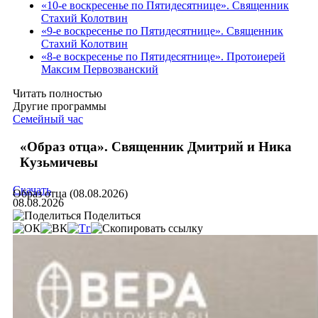
«10-е воскресенье по Пятидесятнице». Священник
Стахий Колотвин
«9-е воскресенье по Пятидесятнице». Священник
Стахий Колотвин
«8-е воскресенье по Пятидесятнице». Протоиерей
Максим Первозванский
Читать полностью
Другие программы
Семейный час
«Образ отца». Священник Дмитрий и Ника
Кузьмичевы
Скачать
Образ отца (08.08.2026)
08.08.2026
Поделиться