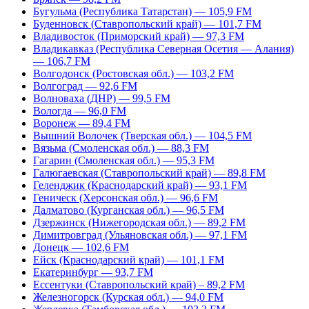
Бугульма (Республика Татарстан) — 105,9 FM
Буденновск (Ставропольский край) — 101,7 FM
Владивосток (Приморский край) — 97,3 FM
Владикавказ (Республика Северная Осетия — Алания)
— 106,7 FM
Волгодонск (Ростовская обл.) — 103,2 FM
Волгоград — 92,6 FM
Волноваха (ДНР) — 99,5 FM
Вологда — 96,0 FM
Воронеж — 89,4 FM
Вышний Волочек (Тверская обл.) — 104,5 FM
Вязьма (Смоленская обл.) — 88,3 FM
Гагарин (Смоленская обл.) — 95,3 FM
Галюгаевская (Ставропольский край) — 89,8 FM
Геленджик (Краснодарский край) — 93,1 FM
Геническ (Херсонская обл.) — 96,6 FM
Далматово (Курганская обл.) — 96,5 FM
Дзержинск (Нижегородская обл.) — 89,2 FM
Димитровград (Ульяновская обл.) — 97,1 FM
Донецк — 102,6 FM
Ейск (Краснодарский край) — 101,1 FM
Екатеринбург — 93,7 FM
Ессентуки (Ставропольский край) – 89,2 FM
Железногорск (Курская обл.) — 94,0 FM