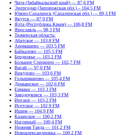
Чита (Забайкальский край) — 87,6 FM
Энергодар (Запорожская обл.) – 104,5 FM
Южно-Сахалинск (Сахалинская обл.) — 89,3 FM
Якутск — 87,9 FM
Ялта (Республика Крым) — 106,8 FM
Ярославль — 98,3 FM
Тюменская область:
Абатское — 103,8 FM
Аромашево — 103,5 FM
Байкалово — 105,5 FM
Бердюжье — 103,2 FM
Большое Сорокино — 102,7 FM
Вагай — 97,0 FM
Викулово — 103,6 FM
Голышманово — 105,4 FM
Демьянское — 102,6 FM
Ермаки — 103,3 FM
Заводоуковск — 103,3 FM
Ингаир — 103,2 FM
Исетское — 102,9 FM
Ишим — 104,9 FM
Казанское — 100,2 FM
Нагорный — 100,4 FM
Нижняя Тавда — 101,2 FM
Новоалександровка — 100,2 FM