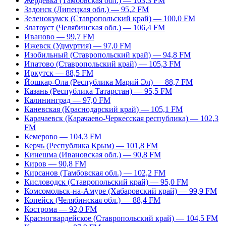
Жердевка (Тамбовская обл.) — 103,3 FM
Задонск (Липецкая обл.) — 95,2 FM
Зеленокумск (Ставропольский край) — 100,0 FM
Златоуст (Челябинская обл.) — 106,4 FM
Иваново — 99,7 FM
Ижевск (Удмуртия) — 97,0 FM
Изобильный (Ставропольский край) — 94,8 FM
Ипатово (Ставропольский край) — 105,3 FM
Иркутск — 88,5 FM
Йошкар-Ола (Республика Марий Эл) — 88,7 FM
Казань (Республика Татарстан) — 95,5 FM
Калининград — 97,0 FM
Каневская (Краснодарский край) — 105,1 FM
Карачаевск (Карачаево-Черкесская республика) — 102,3
FM
Кемерово — 104,3 FM
Керчь (Республика Крым) — 101,8 FM
Кинешма (Ивановская обл.) — 90,8 FM
Киров — 90,8 FM
Кирсанов (Тамбовская обл.) — 102,2 FM
Кисловодск (Ставропольский край) — 95,0 FM
Комсомольск-на-Амуре (Хабаровский край) — 99,9 FM
Копейск (Челябинская обл.) — 88,4 FM
Кострома — 92,0 FM
Красногвардейское (Ставропольский край) — 104,5 FM