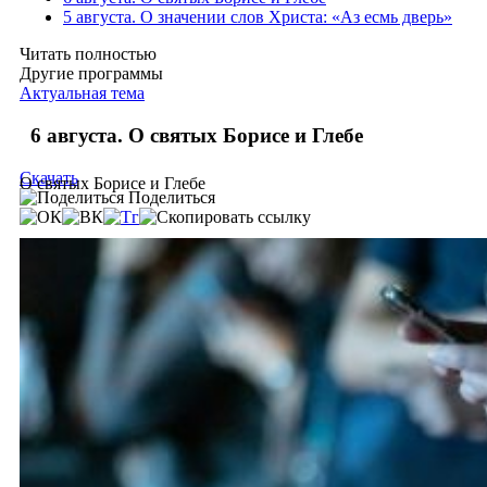
5 августа. О значении слов Христа: «Аз есмь дверь»
Читать полностью
Другие программы
Актуальная тема
6 августа. О святых Борисе и Глебе
Скачать
О святых Борисе и Глебе
Поделиться