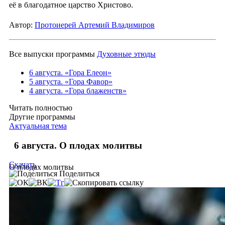
её в благодатное царство Христово.
Автор:
Протоиерей Артемий Владимиров
Все выпуски программы
Духовные этюды
6 августа. «Гора Елеон»
5 августа. «Гора Фавор»
4 августа. «Гора блаженств»
Читать полностью
Другие программы
Актуальная тема
6 августа. О плодах молитвы
Скачать
О плодах молитвы
Поделиться