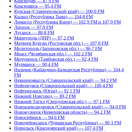
Краснодар — 87,9 FM
Красноярск — 95,4 FM
Курская (Ставропольский край) — 100,0 FM
Кызыл (Республика Тыва) — 104,8 FM
Лимасол (Республика Кипр) — 102,9 FM и 107,9 FM
Липецк — 97,9 FM
Луганск — 88,8 FM
Мариуполь (ДНР) — 97,2 FM
Матвеев Курган (Ростовская обл.) — 107,0 FM
Мелитополь (Запорожская обл.) — 96,7 FM
Миасс (Челябинская обл.) — 102,2 FM
Мичуринск (Тамбовская обл.) — 92,4 FM
Мурманск — 90,4 FM
Нальчик (Кабардино-Балкарская Республика) — 104,4
FM
Невинномысск (Ставропольский край) — 94,2 FM
Нефтекумск (Ставропольский край) — 100,4 FM
Нефтеюганск (Югра) — 92,1 FM
Нижний Новгород — 89,2 FM
Нижний Тагил (Свердловская обл.) — 97,1 FM
Новоалександровск (Ставропольский край) — 94,0 FM
Новокузнецк (Кемеровская область) — 94,2 FM
Новосибирск — 94,6 FM
Новочебоксарск (Чувашская Республика) — 90,3 FM
Норильск (Красноярский край) — 107,4 FM