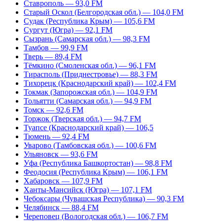
Ставрополь — 93,0 FM
Старый Оскол (Белгородская обл.) — 104,0 FM
Судак (Республика Крым) — 105,6 FM
Сургут (Югра) — 92,1 FM
Сызрань (Самарская обл.) — 98,3 FM
Тамбов — 99,9 FM
Тверь — 89,4 FM
Тёмкино (Смоленская обл.) — 96,1 FM
Тирасполь (Приднестровье) — 88,3 FM
Тихорецк (Краснодарский край) — 102,4 FM
Токмак (Запорожская обл.) — 104,9 FM
Тольятти (Самарская обл.) — 94,9 FM
Томск — 92,6 FM
Торжок (Тверская обл.) — 94,7 FM
Туапсе (Краснодарский край) — 106,5
Тюмень — 92,4 FM
Уварово (Тамбовская обл.) — 100,6 FM
Ульяновск — 93,6 FM
Уфа (Республика Башкортостан) — 98,8 FM
Феодосия (Республика Крым) — 106,1 FM
Хабаровск — 107,9 FM
Ханты-Мансийск (Югра) — 107,1 FM
Чебоксары (Чувашская Республика) — 90,3 FM
Челябинск — 88,4 FM
Череповец (Вологодская обл.) — 106,7 FM