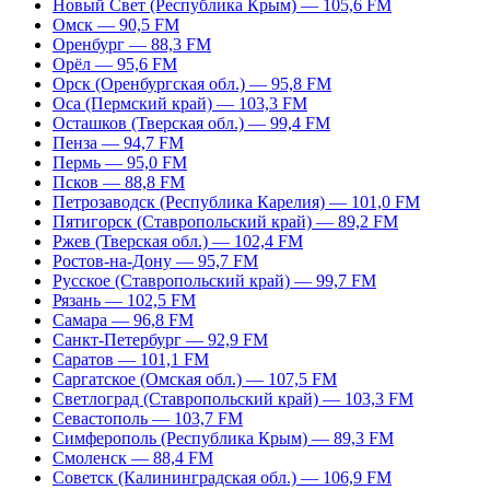
Новый Свет (Республика Крым) — 105,6 FM
Омск — 90,5 FM
Оренбург — 88,3 FM
Орёл — 95,6 FM
Орск (Оренбургская обл.) — 95,8 FM
Оса (Пермский край) — 103,3 FM
Осташков (Тверская обл.) — 99,4 FM
Пенза — 94,7 FM
Пермь — 95,0 FM
Псков — 88,8 FM
Петрозаводск (Республика Карелия) — 101,0 FM
Пятигорск (Ставропольский край) — 89,2 FM
Ржев (Тверская обл.) — 102,4 FM
Ростов-на-Дону — 95,7 FM
Русское (Ставропольский край) — 99,7 FM
Рязань — 102,5 FM
Самара — 96,8 FM
Санкт-Петербург — 92,9 FM
Саратов — 101,1 FM
Саргатское (Омская обл.) — 107,5 FM
Светлоград (Ставропольский край) — 103,3 FM
Севастополь — 103,7 FM
Симферополь (Республика Крым) — 89,3 FM
Смоленск — 88,4 FM
Советск (Калининградская обл.) — 106,9 FM