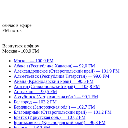
сейчас в эфире
FM-поток
Вернуться к эфиру
Москва - 100,9 FM
Москва — 100,9 FM
Абакан (Республика Хакасия) — 92,0 FM
Александровское (Ставропольский край) — 101,9 FM
Альметьевск (Республика Татарстан) — 99,6 FM
Анапа (Краснодарский край) — 90,5 FM
Арзгир (Ставропольский край) — 103,8 FM
Астрахань — 90,5 FM
Ахтубинск (Астраханская обл.) — 99,1 FM
Белгород — 103,2 FM
Бердянск (Запорожская обл.) — 102,7 FM
Благодарный (Ставропольский край) — 101,2 FM
Братск (Иркутская обл.) — 107,2 FM
Бриньковская (Краснодарский край) – 96,8 FM
Брянск — 98,2 FM