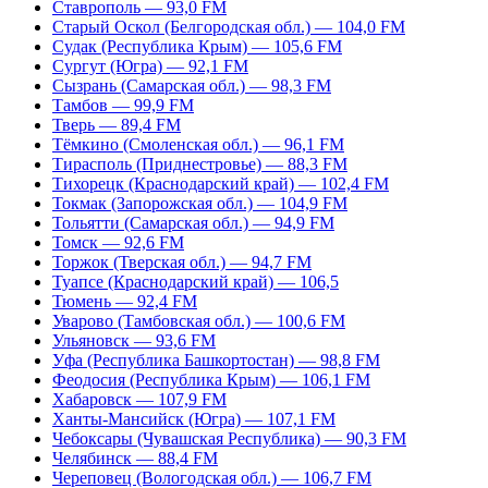
Ставрополь — 93,0 FM
Старый Оскол (Белгородская обл.) — 104,0 FM
Судак (Республика Крым) — 105,6 FM
Сургут (Югра) — 92,1 FM
Сызрань (Самарская обл.) — 98,3 FM
Тамбов — 99,9 FM
Тверь — 89,4 FM
Тёмкино (Смоленская обл.) — 96,1 FM
Тирасполь (Приднестровье) — 88,3 FM
Тихорецк (Краснодарский край) — 102,4 FM
Токмак (Запорожская обл.) — 104,9 FM
Тольятти (Самарская обл.) — 94,9 FM
Томск — 92,6 FM
Торжок (Тверская обл.) — 94,7 FM
Туапсе (Краснодарский край) — 106,5
Тюмень — 92,4 FM
Уварово (Тамбовская обл.) — 100,6 FM
Ульяновск — 93,6 FM
Уфа (Республика Башкортостан) — 98,8 FM
Феодосия (Республика Крым) — 106,1 FM
Хабаровск — 107,9 FM
Ханты-Мансийск (Югра) — 107,1 FM
Чебоксары (Чувашская Республика) — 90,3 FM
Челябинск — 88,4 FM
Череповец (Вологодская обл.) — 106,7 FM