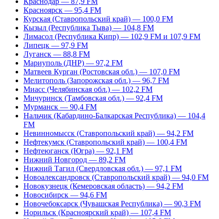
Краснодар — 87,9 FM
Красноярск — 95,4 FM
Курская (Ставропольский край) — 100,0 FM
Кызыл (Республика Тыва) — 104,8 FM
Лимасол (Республика Кипр) — 102,9 FM и 107,9 FM
Липецк — 97,9 FM
Луганск — 88,8 FM
Мариуполь (ДНР) — 97,2 FM
Матвеев Курган (Ростовская обл.) — 107,0 FM
Мелитополь (Запорожская обл.) — 96,7 FM
Миасс (Челябинская обл.) — 102,2 FM
Мичуринск (Тамбовская обл.) — 92,4 FM
Мурманск — 90,4 FM
Нальчик (Кабардино-Балкарская Республика) — 104,4
FM
Невинномысск (Ставропольский край) — 94,2 FM
Нефтекумск (Ставропольский край) — 100,4 FM
Нефтеюганск (Югра) — 92,1 FM
Нижний Новгород — 89,2 FM
Нижний Тагил (Свердловская обл.) — 97,1 FM
Новоалександровск (Ставропольский край) — 94,0 FM
Новокузнецк (Кемеровская область) — 94,2 FM
Новосибирск — 94,6 FM
Новочебоксарск (Чувашская Республика) — 90,3 FM
Норильск (Красноярский край) — 107,4 FM