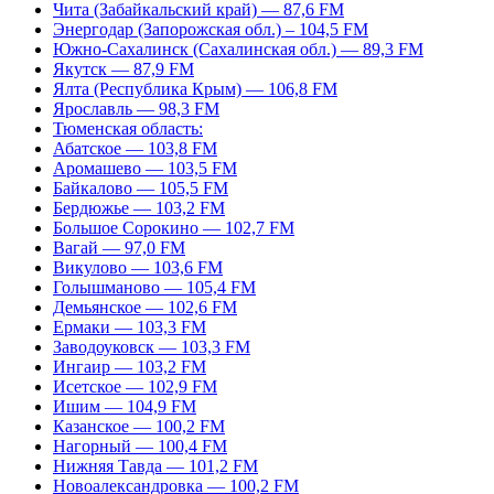
Чита (Забайкальский край) — 87,6 FM
Энергодар (Запорожская обл.) – 104,5 FM
Южно-Сахалинск (Сахалинская обл.) — 89,3 FM
Якутск — 87,9 FM
Ялта (Республика Крым) — 106,8 FM
Ярославль — 98,3 FM
Тюменская область:
Абатское — 103,8 FM
Аромашево — 103,5 FM
Байкалово — 105,5 FM
Бердюжье — 103,2 FM
Большое Сорокино — 102,7 FM
Вагай — 97,0 FM
Викулово — 103,6 FM
Голышманово — 105,4 FM
Демьянское — 102,6 FM
Ермаки — 103,3 FM
Заводоуковск — 103,3 FM
Ингаир — 103,2 FM
Исетское — 102,9 FM
Ишим — 104,9 FM
Казанское — 100,2 FM
Нагорный — 100,4 FM
Нижняя Тавда — 101,2 FM
Новоалександровка — 100,2 FM