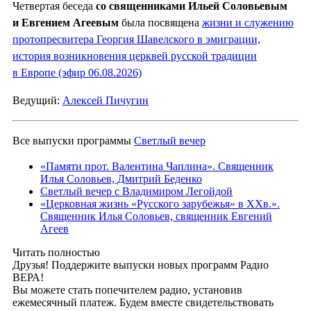
Четвертая беседа
со священниками Ильей Соловьевым
и Евгением Агеевым
была посвящена
жизни и служению
протопресвитера Георгия Шавелского в эмиграции,
история возникновения церквей русской традиции
в Европе (эфир 06.08.2026)
Ведущий:
Алексей Пичугин
Все выпуски программы
Светлый вечер
«Памяти прот. Валентина Чаплина». Священник
Илья Соловьев, Дмитрий Беденко
Светлый вечер с Владимиром Легойдой
«Церковная жизнь «Русского зарубежья» в ХХв.».
Священник Илья Соловьев, священник Евгений
Агеев
Читать полностью
Друзья! Поддержите выпуски новых программ Радио
ВЕРА!
Вы можете стать попечителем радио, установив
ежемесячный платеж. Будем вместе свидетельствовать