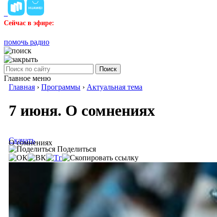
Сейчас в эфире:
помочь радио
Поиск
Главное меню
Главная
›
Программы
›
Актуальная тема
7 июня. О сомнениях
Скачать
О сомнениях
Поделиться