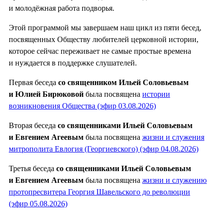
и молодёжная работа подворья.
Этой программой мы завершаем наш цикл из пяти бесед,
посвященных Обществу любителей церковной истории,
которое сейчас переживает не самые простые времена
и нуждается в поддержке слушателей.
Первая беседа
со священником Ильей Соловьевым
и Юлией Бирюковой
была посвящена
истории
возникновения Общества (эфир 03.08.2026)
Вторая беседа
со священниками Ильей Соловьевым
и Евгением Агеевым
была посвящена
жизни и служения
митрополита Евлогия (Георгиевского) (эфир 04.08.2026)
Третья беседа
со священниками Ильей Соловьевым
и Евгением Агеевым
была посвящена
жизни и служению
протопресвитера Георгия Шавельского до революции
(эфир 05.08.2026)