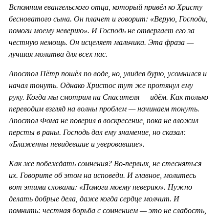
Вспомним евангельского отца, который привёл ко Христу
бесноватого сына. Он плачет и говорит: «Верую, Господи,
помоги моему неверию». И Господь не отвергает его за
честную немощь. Он исцеляет мальчика. Эта фраза —
лучшая молитва для всех нас.
Апостол Пётр пошёл по воде, но, увидев бурю, усомнился и
начал тонуть. Однако Христос тут же протянул ему
руку. Когда мы смотрим на Спасителя — идём. Как только
переводим взгляд на волны проблем — начинаем тонуть.
Апостол Фома не поверил в воскресение, пока не вложил
персты в раны. Господь дал ему знамение, но сказал:
«Блаженны невидевшие и уверовавшие».
Как же побеждать сомнения? Во-первых, не стесняться
их. Говорите об этом на исповеди. И главное, молитесь
вот этими словами: «Помоги моему неверию». Нужно
делать добрые дела, даже когда сердце молчит. И
помнить: честная борьба с сомнением — это не слабость,