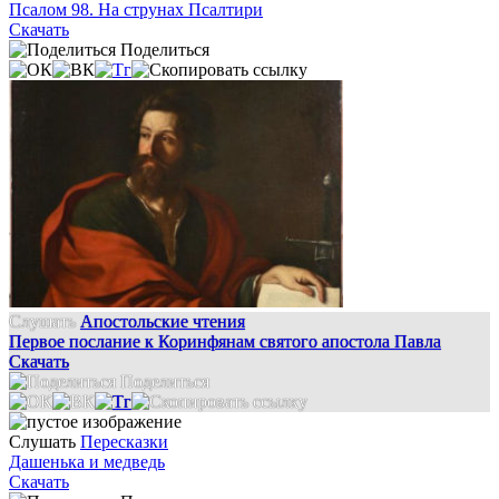
Псалом 98. На струнах Псалтири
Скачать
Поделиться
Слушать
Апостольские чтения
Первое послание к Коринфянам святого апостола Павла
Скачать
Поделиться
Слушать
Пересказки
Дашенька и медведь
Скачать