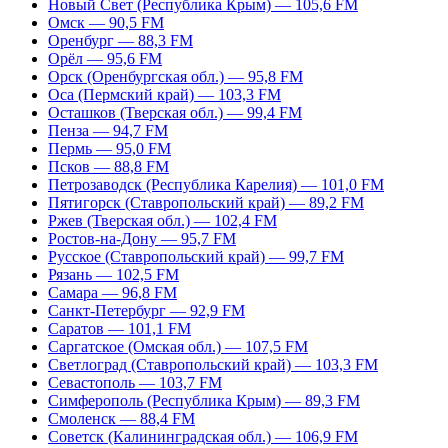
Новый Свет (Республика Крым) — 105,6 FM
Омск — 90,5 FM
Оренбург — 88,3 FM
Орёл — 95,6 FM
Орск (Оренбургская обл.) — 95,8 FM
Оса (Пермский край) — 103,3 FM
Осташков (Тверская обл.) — 99,4 FM
Пенза — 94,7 FM
Пермь — 95,0 FM
Псков — 88,8 FM
Петрозаводск (Республика Карелия) — 101,0 FM
Пятигорск (Ставропольский край) — 89,2 FM
Ржев (Тверская обл.) — 102,4 FM
Ростов-на-Дону — 95,7 FM
Русское (Ставропольский край) — 99,7 FM
Рязань — 102,5 FM
Самара — 96,8 FM
Санкт-Петербург — 92,9 FM
Саратов — 101,1 FM
Саргатское (Омская обл.) — 107,5 FM
Светлоград (Ставропольский край) — 103,3 FM
Севастополь — 103,7 FM
Симферополь (Республика Крым) — 89,3 FM
Смоленск — 88,4 FM
Советск (Калининградская обл.) — 106,9 FM