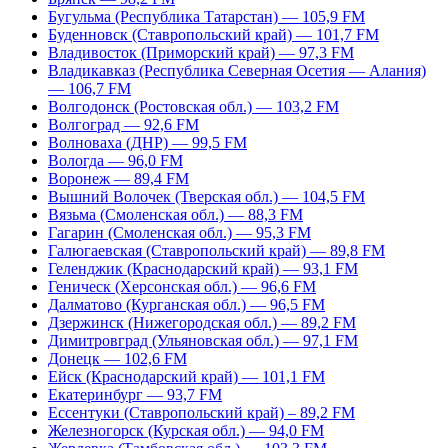
Бугульма (Республика Татарстан) — 105,9 FM
Буденновск (Ставропольский край) — 101,7 FM
Владивосток (Приморский край) — 97,3 FM
Владикавказ (Республика Северная Осетия — Алания)
— 106,7 FM
Волгодонск (Ростовская обл.) — 103,2 FM
Волгоград — 92,6 FM
Волноваха (ДНР) — 99,5 FM
Вологда — 96,0 FM
Воронеж — 89,4 FM
Вышний Волочек (Тверская обл.) — 104,5 FM
Вязьма (Смоленская обл.) — 88,3 FM
Гагарин (Смоленская обл.) — 95,3 FM
Галюгаевская (Ставропольский край) — 89,8 FM
Геленджик (Краснодарский край) — 93,1 FM
Геническ (Херсонская обл.) — 96,6 FM
Далматово (Курганская обл.) — 96,5 FM
Дзержинск (Нижегородская обл.) — 89,2 FM
Димитровград (Ульяновская обл.) — 97,1 FM
Донецк — 102,6 FM
Ейск (Краснодарский край) — 101,1 FM
Екатеринбург — 93,7 FM
Ессентуки (Ставропольский край) – 89,2 FM
Железногорск (Курская обл.) — 94,0 FM