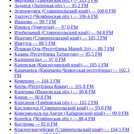
Жердевка (Тамбовская обл.) — 103,3 FM
Задонск (Липецкая обл.) — 95,2 FM
Зеленокумск (Ставропольский край) — 100,0 FM
Златоуст (Челябинская обл.) — 106,4 FM
Иваново — 99,7 FM
Ижевск (Удмуртия) — 97,0 FM
Изобильный (Ставропольский край) — 94,8 FM
Ипатово (Ставропольский край) — 105,3 FM
Иркутск — 88,5 FM
Йошкар-Ола (Республика Марий Эл) — 88,7 FM
Казань (Республика Татарстан) — 95,5 FM
Калининград — 97,0 FM
Каневская (Краснодарский край) — 105,1 FM
Карачаевск (Карачаево-Черкесская республика) — 102,3
FM
Кемерово — 104,3 FM
Керчь (Республика Крым) — 101,8 FM
Кинешма (Ивановская обл.) — 90,8 FM
Киров — 90,8 FM
Кирсанов (Тамбовская обл.) — 102,2 FM
Кисловодск (Ставропольский край) — 95,0 FM
Комсомольск-на-Амуре (Хабаровский край) — 99,9 FM
Копейск (Челябинская обл.) — 88,4 FM
Кострома — 92,0 FM
Красногвардейское (Ставропольский край) — 104,5 FM