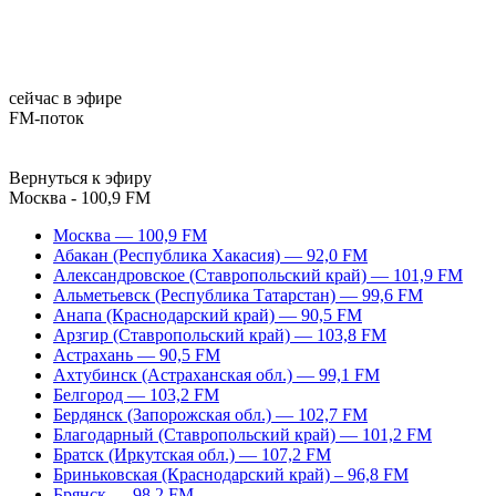
сейчас в эфире
FM-поток
Вернуться к эфиру
Москва - 100,9 FM
Москва — 100,9 FM
Абакан (Республика Хакасия) — 92,0 FM
Александровское (Ставропольский край) — 101,9 FM
Альметьевск (Республика Татарстан) — 99,6 FM
Анапа (Краснодарский край) — 90,5 FM
Арзгир (Ставропольский край) — 103,8 FM
Астрахань — 90,5 FM
Ахтубинск (Астраханская обл.) — 99,1 FM
Белгород — 103,2 FM
Бердянск (Запорожская обл.) — 102,7 FM
Благодарный (Ставропольский край) — 101,2 FM
Братск (Иркутская обл.) — 107,2 FM
Бриньковская (Краснодарский край) – 96,8 FM
Брянск — 98,2 FM