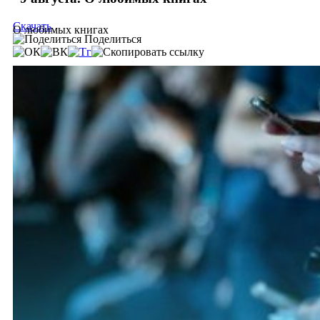
Скачать
О любимых книгах
Поделиться