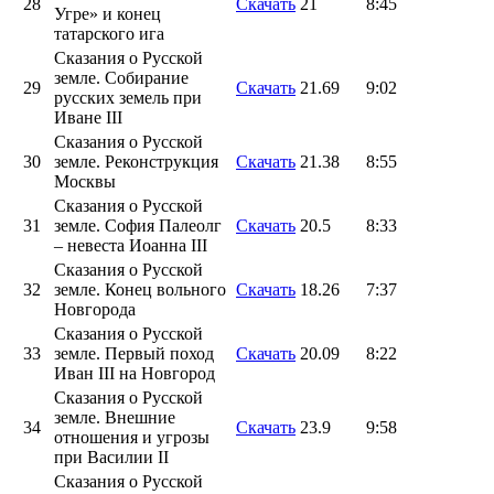
28
Скачать
21
8:45
Угре» и конец
татарского ига
Сказания о Русской
земле. Собирание
29
Скачать
21.69
9:02
русских земель при
Иване III
Сказания о Русской
30
земле. Реконструкция
Скачать
21.38
8:55
Москвы
Сказания о Русской
31
земле. София Палеолг
Скачать
20.5
8:33
– невеста Иоанна III
Сказания о Русской
32
земле. Конец вольного
Скачать
18.26
7:37
Новгорода
Сказания о Русской
33
земле. Первый поход
Скачать
20.09
8:22
Иван III на Новгород
Сказания о Русской
земле. Внешние
34
Скачать
23.9
9:58
отношения и угрозы
при Василии II
Сказания о Русской