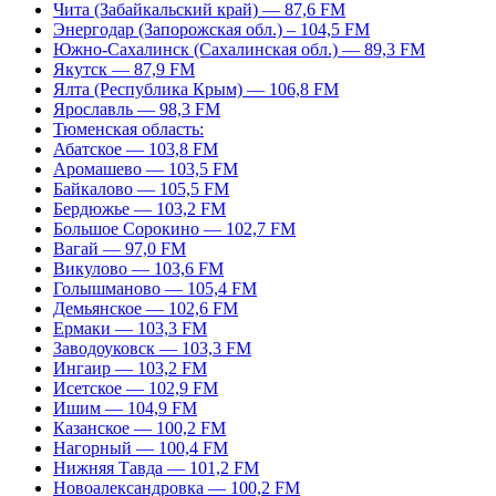
Чита (Забайкальский край) — 87,6 FM
Энергодар (Запорожская обл.) – 104,5 FM
Южно-Сахалинск (Сахалинская обл.) — 89,3 FM
Якутск — 87,9 FM
Ялта (Республика Крым) — 106,8 FM
Ярославль — 98,3 FM
Тюменская область:
Абатское — 103,8 FM
Аромашево — 103,5 FM
Байкалово — 105,5 FM
Бердюжье — 103,2 FM
Большое Сорокино — 102,7 FM
Вагай — 97,0 FM
Викулово — 103,6 FM
Голышманово — 105,4 FM
Демьянское — 102,6 FM
Ермаки — 103,3 FM
Заводоуковск — 103,3 FM
Ингаир — 103,2 FM
Исетское — 102,9 FM
Ишим — 104,9 FM
Казанское — 100,2 FM
Нагорный — 100,4 FM
Нижняя Тавда — 101,2 FM
Новоалександровка — 100,2 FM