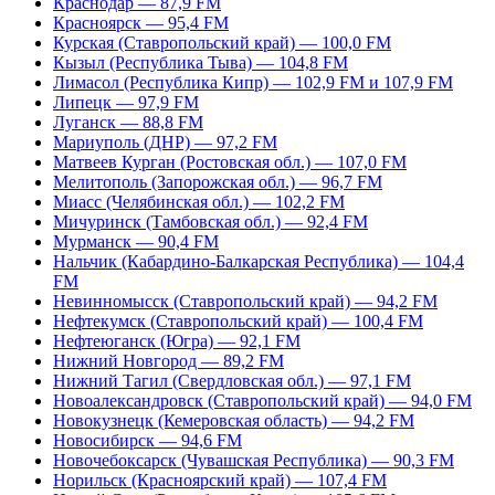
Краснодар — 87,9 FM
Красноярск — 95,4 FM
Курская (Ставропольский край) — 100,0 FM
Кызыл (Республика Тыва) — 104,8 FM
Лимасол (Республика Кипр) — 102,9 FM и 107,9 FM
Липецк — 97,9 FM
Луганск — 88,8 FM
Мариуполь (ДНР) — 97,2 FM
Матвеев Курган (Ростовская обл.) — 107,0 FM
Мелитополь (Запорожская обл.) — 96,7 FM
Миасс (Челябинская обл.) — 102,2 FM
Мичуринск (Тамбовская обл.) — 92,4 FM
Мурманск — 90,4 FM
Нальчик (Кабардино-Балкарская Республика) — 104,4
FM
Невинномысск (Ставропольский край) — 94,2 FM
Нефтекумск (Ставропольский край) — 100,4 FM
Нефтеюганск (Югра) — 92,1 FM
Нижний Новгород — 89,2 FM
Нижний Тагил (Свердловская обл.) — 97,1 FM
Новоалександровск (Ставропольский край) — 94,0 FM
Новокузнецк (Кемеровская область) — 94,2 FM
Новосибирск — 94,6 FM
Новочебоксарск (Чувашская Республика) — 90,3 FM
Норильск (Красноярский край) — 107,4 FM