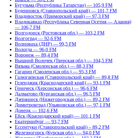
Бугульма (Республика Татарстан) — 105,9 FM
Буденновск (Ставропольский край) — 101,7 FM
Владивосток (Приморский край) — 97,3 FM
Владикавказ (Республика Северная Осетия — Алания)
— 106,7 FM
Волгодонск (Ростовская обл.) — 103,2 FM
Волгоград — 92,6 FM
Волноваха (ДНР) — 99,5 FM
Вологда — 96,0 FM
Воронеж — 89,4 FM
Вышний Волочек (Тверская обл.) — 104,5 FM
Вязьма (Смоленская обл.) — 88,3 FM
Гагарин (Смоленская обл.) — 95,3 FM
Галюгаевская (Ставропольский край) — 89,8 FM
Геленджик (Краснодарский край) — 93,1 FM
Геническ (Херсонская обл.) — 96,6 FM
Далматово (Курганская обл.) — 96,5 FM
Дзержинск (Нижегородская обл.) — 89,2 FM
Димитровград (Ульяновская обл.) — 97,1 FM
Донецк — 102,6 FM
Ейск (Краснодарский край) — 101,1 FM
Екатеринбург — 93,7 FM
Ессентуки (Ставропольский край) – 89,2 FM
Железногорск (Курская обл.) — 94,0 FM