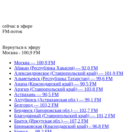
сейчас в эфире
FM-поток
Вернуться к эфиру
Москва - 100,9 FM
Москва — 100,9 FM
Абакан (Республика Хакасия) — 92,0 FM
Александровское (Ставропольский край) — 101,9 FM
Альметьевск (Республика Татарстан) — 99,6 FM
Анапа (Краснодарский край) — 90,5 FM
Арзгир (Ставропольский край) — 103,8 FM
Астрахань — 90,5 FM
Ахтубинск (Астраханская обл.) — 99,1 FM
Белгород — 103,2 FM
Бердянск (Запорожская обл.) — 102,7 FM
Благодарный (Ставропольский край) — 101,2 FM
Братск (Иркутская обл.) — 107,2 FM
Бриньковская (Краснодарский край) – 96,8 FM
Брянск — 98,2 FM