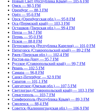
Новый Свет (Республика Крым) — 105,6 FM
Омск — 90,5 FM
Оренбург — 88,3 FM
Орёл — 95,6 FM
Орск (Оренбургская обл.) — 95,8 FM
Оса (Пермский край) — 103,3 FM
Осташков (Тверская обл.) — 99,4 FM
Пенза — 94,7 FM
Пермь — 95,0 FM
Псков — 88,8 FM
Петрозаводск (Республика Карелия) — 101,0 FM
Пятигорск (Ставропольский край) — 89,2 FM
Ржев (Тверская обл.) — 102,4 FM
Ростов-на-Дону — 95,7 FM
Русское (Ставропольский край) — 99,7 FM
Рязань — 102,5 FM
Самара — 96,8 FM
Санкт-Петербург — 92,9 FM
Саратов — 101,1 FM
Саргатское (Омская обл.) — 107,5 FM
Светлоград (Ставропольский край) — 103,3 FM
Севастополь — 103,7 FM
Симферополь (Республика Крым) — 89,3 FM
Смоленск — 88,4 FM
Советск (Калининградская обл.) — 106,9 FM