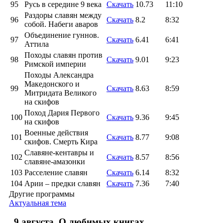
95
Русь в середине 9 века
Скачать
10.73
11:10
Раздоры славян между
96
Скачать
8.2
8:32
собой. Набеги аваров
Объединение гуннов.
97
Скачать
6.41
6:41
Аттила
Походы славян против
98
Скачать
9.01
9:23
Римской империи
Походы Александра
Македонского и
99
Скачать
8.63
8:59
Митридата Великого
на скифов
Поход Дария Первого
100
Скачать
9.36
9:45
на скифов
Военные действия
101
Скачать
8.77
9:08
скифов. Смерть Кира
Славяне-кентавры и
102
Скачать
8.57
8:56
славяне-амазонки
103
Расселение славян
Скачать
6.14
8:32
104
Арии – предки славян
Скачать
7.36
7:40
Другие программы
Актуальная тема
9 августа. О любимых книгах