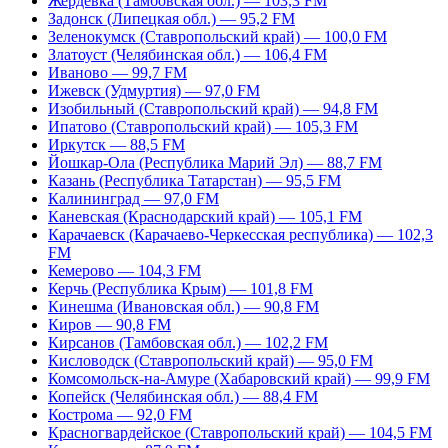
Жердевка (Тамбовская обл.) — 103,3 FM
Задонск (Липецкая обл.) — 95,2 FM
Зеленокумск (Ставропольский край) — 100,0 FM
Златоуст (Челябинская обл.) — 106,4 FM
Иваново — 99,7 FM
Ижевск (Удмуртия) — 97,0 FM
Изобильный (Ставропольский край) — 94,8 FM
Ипатово (Ставропольский край) — 105,3 FM
Иркутск — 88,5 FM
Йошкар-Ола (Республика Марий Эл) — 88,7 FM
Казань (Республика Татарстан) — 95,5 FM
Калининград — 97,0 FM
Каневская (Краснодарский край) — 105,1 FM
Карачаевск (Карачаево-Черкесская республика) — 102,3
FM
Кемерово — 104,3 FM
Керчь (Республика Крым) — 101,8 FM
Кинешма (Ивановская обл.) — 90,8 FM
Киров — 90,8 FM
Кирсанов (Тамбовская обл.) — 102,2 FM
Кисловодск (Ставропольский край) — 95,0 FM
Комсомольск-на-Амуре (Хабаровский край) — 99,9 FM
Копейск (Челябинская обл.) — 88,4 FM
Кострома — 92,0 FM
Красногвардейское (Ставропольский край) — 104,5 FM