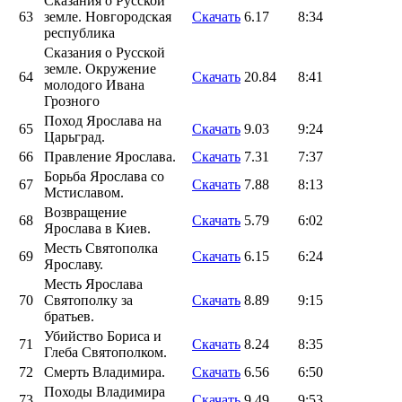
Сказания о Русской
63
земле. Новгородская
Скачать
6.17
8:34
республика
Сказания о Русской
земле. Окружение
64
Скачать
20.84
8:41
молодого Ивана
Грозного
Поход Ярослава на
65
Скачать
9.03
9:24
Царьград.
66
Правление Ярослава.
Скачать
7.31
7:37
Борьба Ярослава со
67
Скачать
7.88
8:13
Мстиславом.
Возвращение
68
Скачать
5.79
6:02
Ярослава в Киев.
Месть Святополка
69
Скачать
6.15
6:24
Ярославу.
Месть Ярослава
70
Святополку за
Скачать
8.89
9:15
братьев.
Убийство Бориса и
71
Скачать
8.24
8:35
Глеба Святополком.
72
Смерть Владимира.
Скачать
6.56
6:50
Походы Владимира
73
Скачать
9.49
9:53