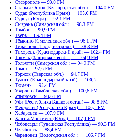
Ставрополь — 93,0 FM
Старый Оскол (Белгородская обл.) — 104,0 FM
Судак (Республика Крым) — 105,6 FM
Сургут (Югра) — 92,1 FM
Сызрань (Самарская обл.) — 98,3 FM
Тамбов — 99,9 FM
Тверь — 89,4 FM
Тёмкино (Смоленская обл.) — 96,1 FM
Тирасполь (Приднестровье) — 88,3 FM
Тихорецк (Краснодарский край) — 102,4 FM
Токмак (Запорожская обл.) — 104,9 FM
Тольятти (Самарская обл.) — 94,9 FM
Томск — 92,6 FM
Торжок (Тверская обл.) — 94,7 FM
Туапсе (Краснодарский край) — 106,5
Тюмень — 92,4 FM
Уварово (Тамбовская обл.) — 100,6 FM
Ульяновск — 93,6 FM
Уфа (Республика Башкортостан) — 98,8 FM
Феодосия (Республика Крым) — 106,1 FM
Хабаровск — 107,9 FM
Ханты-Мансийск (Югра) — 107,1 FM
Чебоксары (Чувашская Республика) — 90,3 FM
Челябинск — 88,4 FM
Череповец (Вологодская обл.) — 106,7 FM