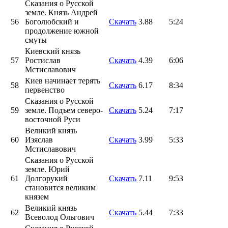
Сказания о Русской
земле. Князь Андрей
56
Боголюбский и
Скачать
3.88
5:24
продолжение южной
смуты
Киевский князь
57
Ростислав
Скачать
4.39
6:06
Мстиславович
Киев начинает терять
58
Скачать
6.17
8:34
первенство
Сказания о Русской
59
земле. Подъем северо-
Скачать
5.24
7:17
восточной Руси
Великий князь
60
Изяслав
Скачать
3.99
5:33
Мстиславович
Сказания о Русской
земле. Юрий
61
Долгорукий
Скачать
7.11
9:53
становится великим
князем
Великий князь
62
Скачать
5.44
7:33
Всеволод Ольгович