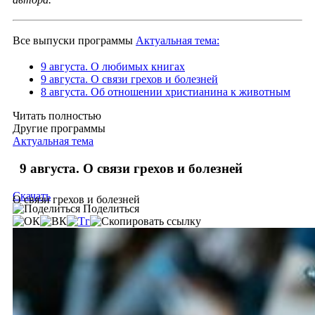
Все выпуски программы
Актуальная тема:
9 августа. О любимых книгах
9 августа. О связи грехов и болезней
8 августа. Об отношении христианина к животным
Читать полностью
Другие программы
Актуальная тема
9 августа. О связи грехов и болезней
Скачать
О связи грехов и болезней
Поделиться