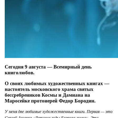
Сегодня 9 августа — Всемирный день
книголюбов.
О своих любимых художественных книгах —
настоятель московского храма святых
бессребреников Космы и Дамиана на
Маросейке протоиерей Федор Бородин.
У меня две любимые художественные книги. Первая — это
Сергей Аксаков «Детские годы Багрова-внука». Это