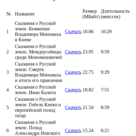
Размер
Длительность
№
Название
(MБайт)
(мин:сек)
Сказания о Русской
земле. Княжение
1
Скачать
10.06
10:29
Владимира Мономаха
в Киеве
Сказания о Русской
2
земле. Междоусобицы
Скачать
23.95
9:59
среди Мономаховичей
Сказания о Русской
земле. Смерть
3
Скачать
22.75
9:29
Владимира Мономаха
и итоги его правления
Сказания о Русской
4
Скачать
18.82
7:51
земле. Иван Калита
Сказания о Русской
земле. Гибель Киева и
5
Скачать
21.54
8:59
европейский поход
татар
Сказания о Русской
земле. Поход
6
Скачать
15.24
6:21
Александра Невского