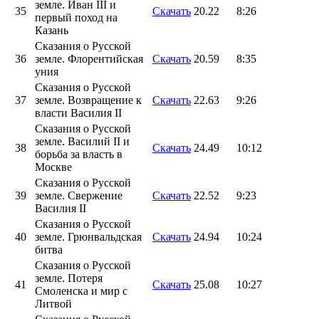
земле. Иван III и
35
Скачать
20.22
8:26
первый поход на
Казань
Сказания о Русской
36
земле. Флорентийская
Скачать
20.59
8:35
уния
Сказания о Русской
37
земле. Возвращение к
Скачать
22.63
9:26
власти Василия II
Сказания о Русской
земле. Василий II и
38
Скачать
24.49
10:12
борьба за власть в
Москве
Сказания о Русской
39
земле. Свержение
Скачать
22.52
9:23
Василия II
Сказания о Русской
40
земле. Грюнвальдская
Скачать
24.94
10:24
битва
Сказания о Русской
земле. Потеря
41
Скачать
25.08
10:27
Смоленска и мир с
Литвой