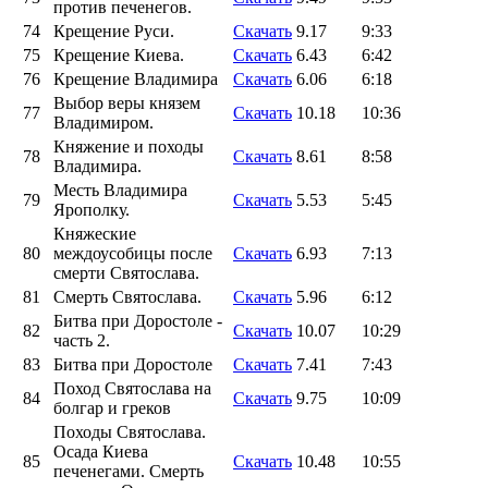
против печенегов.
74
Крещение Руси.
Скачать
9.17
9:33
75
Крещение Киева.
Скачать
6.43
6:42
76
Крещение Владимира
Скачать
6.06
6:18
Выбор веры князем
77
Скачать
10.18
10:36
Владимиром.
Княжение и походы
78
Скачать
8.61
8:58
Владимира.
Месть Владимира
79
Скачать
5.53
5:45
Ярополку.
Княжеские
80
междоусобицы после
Скачать
6.93
7:13
смерти Святослава.
81
Смерть Святослава.
Скачать
5.96
6:12
Битва при Доростоле -
82
Скачать
10.07
10:29
часть 2.
83
Битва при Доростоле
Скачать
7.41
7:43
Поход Святослава на
84
Скачать
9.75
10:09
болгар и греков
Походы Святослава.
Осада Киева
85
Скачать
10.48
10:55
печенегами. Смерть