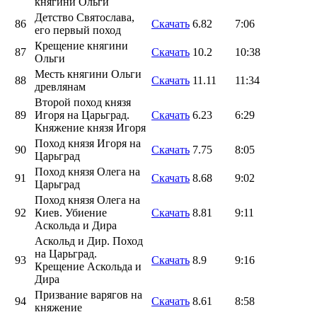
княгини Ольги
Детство Святослава,
86
Скачать
6.82
7:06
его первый поход
Крещение княгини
87
Скачать
10.2
10:38
Ольги
Месть княгини Ольги
88
Скачать
11.11
11:34
древлянам
Второй поход князя
89
Игоря на Царьград.
Скачать
6.23
6:29
Княжение князя Игоря
Поход князя Игоря на
90
Скачать
7.75
8:05
Царьград
Поход князя Олега на
91
Скачать
8.68
9:02
Царьград
Поход князя Олега на
92
Киев. Убиение
Скачать
8.81
9:11
Аскольда и Дира
Аскольд и Дир. Поход
на Царьград.
93
Скачать
8.9
9:16
Крещение Аскольда и
Дира
Призвание варягов на
94
Скачать
8.61
8:58
княжение