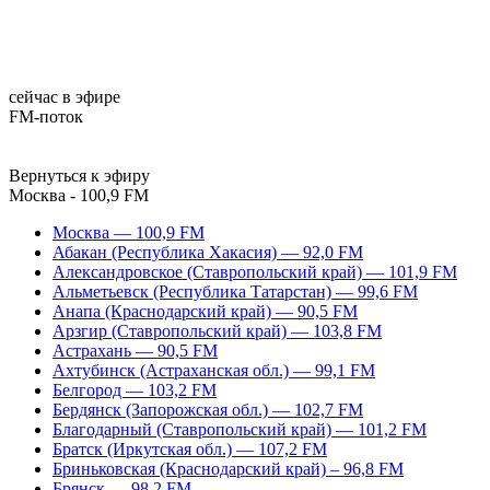
сейчас в эфире
FM-поток
Вернуться к эфиру
Москва - 100,9 FM
Москва — 100,9 FM
Абакан (Республика Хакасия) — 92,0 FM
Александровское (Ставропольский край) — 101,9 FM
Альметьевск (Республика Татарстан) — 99,6 FM
Анапа (Краснодарский край) — 90,5 FM
Арзгир (Ставропольский край) — 103,8 FM
Астрахань — 90,5 FM
Ахтубинск (Астраханская обл.) — 99,1 FM
Белгород — 103,2 FM
Бердянск (Запорожская обл.) — 102,7 FM
Благодарный (Ставропольский край) — 101,2 FM
Братск (Иркутская обл.) — 107,2 FM
Бриньковская (Краснодарский край) – 96,8 FM
Брянск — 98,2 FM