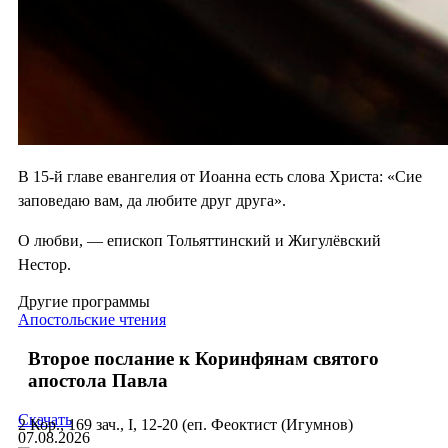
В 15-й главе евангелия от Иоанна есть слова Христа: «Сие
заповедаю вам, да любите друг друга».
О любви, — епископ Тольяттинский и Жигулёвский
Нестор.
Другие программы
Апостольские чтения
Второе послание к Коринфянам святого
апостола Павла
Скачать
2 Кор., 169 зач., I, 12-20 (еп. Феоктист (Игумнов)
07.08.2026