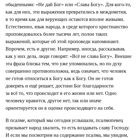
обыденными: «Не дай Бог» или «Слава Богу». Для кого-то,
как для них, эти выражения превратились в междометия,
в то время как для верующих остаются вполне живыми.
Естественно, язык народа, в среде которого христианство
проповедовалось более тысячи лет, полон таких
выражений, которые об этой проповеди напоминают.
Впрочем, есть и другие. Например, иногда, рассказывая,
как у них дела, люди говорят: «Всё не слава Богу». Внешне
эта фраза близка тем, что уже упоминались, но по духу
совершенно противоположна, ведь означает, что человек
не готов относиться к Богу как к Богу. Он не готов
доверять и ещё решает, достоин Бог благодарности
за всё то, что происходит в его жизни или нет. Одно
человеку нравится, другое нет, так или иначе
ориентируется он в оценке происходящего на себя.
В псалме, который мы сегодня услышали, псалмопевец
призывает народ хвалить, то есть воздавать славу Господу.
И если мы посмотрим на содержание псалма, мы увидим,