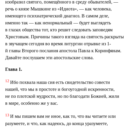
изобразил святого, помещённого в среду обывателей, —
речь о князе Мышкине из «Идиота», — как человека,
имеющего психиатрический диагноз. В самом деле,
именно так — как ненормальный — будет выглядеть
в глазах общества тот, кто решит следовать заповедям
Христовым. Причины такого взгляда на святость раскрыты
в звучащем сегодня во время литургии отрывке из 1-
й главы Второго послания апостола Павла к Коринфянам.
Давайте послушаем эти апостольские слова.
Глава 1.
12
Ибо похвала наша сия есть свидетельство совести
нашей, что мы в простоте и богоугодной искренности,
не по плотской мудрости, но по благодати Божией, жили
в мире, особенно же у вас.
13
И мы пишем вам не иное, как то, что вы читаете или
разумеете, и что, как надеюсь, до конца уразумеете,