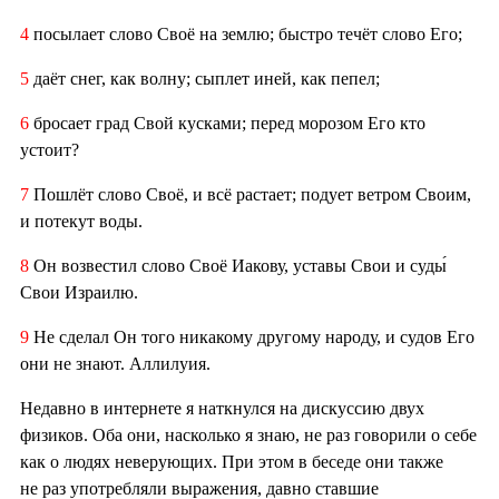
4
посылает слово Своё на землю; быстро течёт слово Его;
5
даёт снег, как волну; сыплет иней, как пепел;
6
бросает град Свой кусками; перед морозом Его кто
устоит?
7
Пошлёт слово Своё, и всё растает; подует ветром Своим,
и потекут воды.
8
Он возвестил слово Своё Иакову, уставы Свои и суды́
Свои Израилю.
9
Не сделал Он того никакому другому народу, и судов Его
они не знают. Аллилуия.
Недавно в интернете я наткнулся на дискуссию двух
физиков. Оба они, насколько я знаю, не раз говорили о себе
как о людях неверующих. При этом в беседе они также
не раз употребляли выражения, давно ставшие