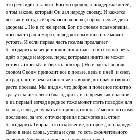
что речь идёт о защите Богом городов, о поддержке детей,
о том законе, который Он дал народу своему. И кажется,
всё так и есть, всё прекрасно хорошо, города целые, дети
здоровы... Но в то же время, Бог, по словам псалмопевца,
посылает град и мороз, перед которым никто не может
устоять. И если первая часть псалма предлагает
благодарить за вещи вполне понятные, то во второй речь
идёт о граде и морозе, перед которыми никто не может
устоять. (просьба избежать повтора) Но и здесь Господь
словом Своим приводит всё к пользе, ведь и иней, и снег,
и град тают, и земля наполняется водой, которая позволит
расти посевам. Мы видим, что доброе и полезное понятно
сразу и за него легко благодарить, в то время как опасное
и на первый взгляд вредное тоже может стать поводом для
хвалы, если дослушать историю до конца. Именно поэтому
последнее, за что, с точки зрения псалмопевца, стоит
благодарить Творца: это откровение, которое дано народу.
Дано в виде слова, устава и суда, то есть окончательного
решения. (не очень понятно, о чём здесь речь)