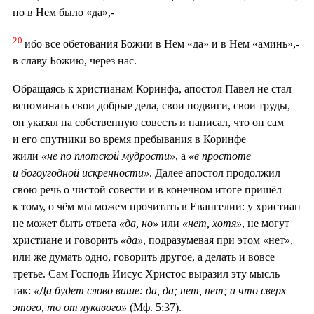
но в Нем было «да»,-
20
ибо все обетования Божии в Нем «да» и в Нем «аминь»,-
в славу Божию, через нас.
Обращаясь к христианам Коринфа, апостол Павел не стал
вспоминать свои добрые дела, свои подвиги, свои труды,
он указал на собственную совесть и написал, что он сам
и его спутники во время пребывания в Коринфе
жили
«не по плотской мудрости»
, а
«в простоте
и богоугодной искренности»
. Далее апостол продолжил
свою речь о чистой совести и в конечном итоге пришёл
к тому, о чём мы можем прочитать в Евангелии: у христиан
не может быть ответа
«да, но»
или
«нет, хотя»
, не могут
христиане и говорить
«да»
, подразумевая при этом «нет»,
или же думать одно, говорить другое, а делать и вовсе
третье. Сам Господь Иисус Христос выразил эту мысль
так:
«Да будет слово ваше: да, да; нет, нет; а что сверх
этого, то от лукавого»
(Мф. 5:37).