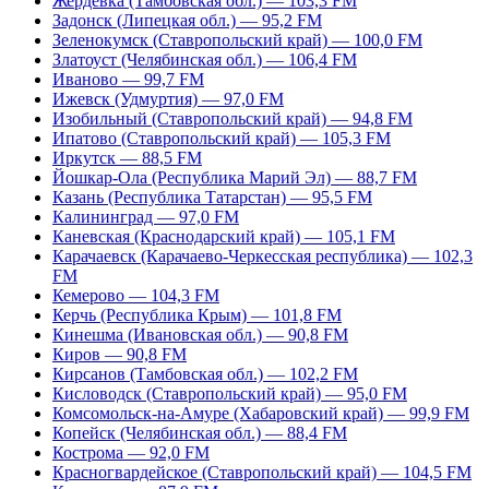
Жердевка (Тамбовская обл.) — 103,3 FM
Задонск (Липецкая обл.) — 95,2 FM
Зеленокумск (Ставропольский край) — 100,0 FM
Златоуст (Челябинская обл.) — 106,4 FM
Иваново — 99,7 FM
Ижевск (Удмуртия) — 97,0 FM
Изобильный (Ставропольский край) — 94,8 FM
Ипатово (Ставропольский край) — 105,3 FM
Иркутск — 88,5 FM
Йошкар-Ола (Республика Марий Эл) — 88,7 FM
Казань (Республика Татарстан) — 95,5 FM
Калининград — 97,0 FM
Каневская (Краснодарский край) — 105,1 FM
Карачаевск (Карачаево-Черкесская республика) — 102,3
FM
Кемерово — 104,3 FM
Керчь (Республика Крым) — 101,8 FM
Кинешма (Ивановская обл.) — 90,8 FM
Киров — 90,8 FM
Кирсанов (Тамбовская обл.) — 102,2 FM
Кисловодск (Ставропольский край) — 95,0 FM
Комсомольск-на-Амуре (Хабаровский край) — 99,9 FM
Копейск (Челябинская обл.) — 88,4 FM
Кострома — 92,0 FM
Красногвардейское (Ставропольский край) — 104,5 FM