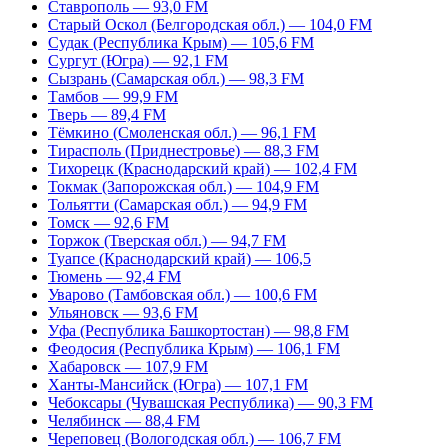
Ставрополь — 93,0 FM
Старый Оскол (Белгородская обл.) — 104,0 FM
Судак (Республика Крым) — 105,6 FM
Сургут (Югра) — 92,1 FM
Сызрань (Самарская обл.) — 98,3 FM
Тамбов — 99,9 FM
Тверь — 89,4 FM
Тёмкино (Смоленская обл.) — 96,1 FM
Тирасполь (Приднестровье) — 88,3 FM
Тихорецк (Краснодарский край) — 102,4 FM
Токмак (Запорожская обл.) — 104,9 FM
Тольятти (Самарская обл.) — 94,9 FM
Томск — 92,6 FM
Торжок (Тверская обл.) — 94,7 FM
Туапсе (Краснодарский край) — 106,5
Тюмень — 92,4 FM
Уварово (Тамбовская обл.) — 100,6 FM
Ульяновск — 93,6 FM
Уфа (Республика Башкортостан) — 98,8 FM
Феодосия (Республика Крым) — 106,1 FM
Хабаровск — 107,9 FM
Ханты-Мансийск (Югра) — 107,1 FM
Чебоксары (Чувашская Республика) — 90,3 FM
Челябинск — 88,4 FM
Череповец (Вологодская обл.) — 106,7 FM