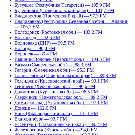
Бугульма (Республика Татарстан) — 105,9 FM
Буденновск (Ставропольский край) — 101,7 FM
Владивосток (Приморский край) — 97,3 FM
Владикавказ (Республика Северная Осетия — Алания)
— 106,7 FM
Волгодонск (Ростовская обл.) — 103,2 FM
Волгоград — 92,6 FM
Волноваха (ДНР) — 99,5 FM
Вологда — 96,0 FM
Воронеж — 89,4 FM
Вышний Волочек (Тверская обл.) — 104,5 FM
Вязьма (Смоленская обл.) — 88,3 FM
Гагарин (Смоленская обл.) — 95,3 FM
Галюгаевская (Ставропольский край) — 89,8 FM
Геленджик (Краснодарский край) — 93,1 FM
Геническ (Херсонская обл.) — 96,6 FM
Далматово (Курганская обл.) — 96,5 FM
Дзержинск (Нижегородская обл.) — 89,2 FM
Димитровград (Ульяновская обл.) — 97,1 FM
Донецк — 102,6 FM
Ейск (Краснодарский край) — 101,1 FM
Екатеринбург — 93,7 FM
Ессентуки (Ставропольский край) – 89,2 FM
Железногорск (Курская обл.) — 94,0 FM