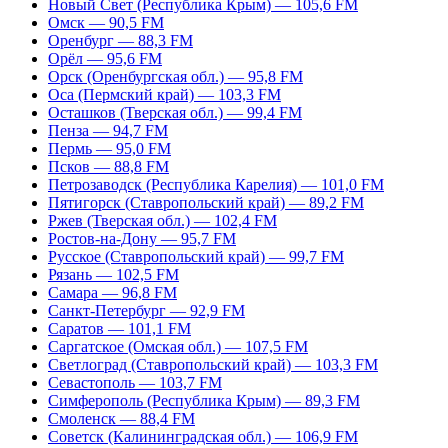
Новый Свет (Республика Крым) — 105,6 FM
Омск — 90,5 FM
Оренбург — 88,3 FM
Орёл — 95,6 FM
Орск (Оренбургская обл.) — 95,8 FM
Оса (Пермский край) — 103,3 FM
Осташков (Тверская обл.) — 99,4 FM
Пенза — 94,7 FM
Пермь — 95,0 FM
Псков — 88,8 FM
Петрозаводск (Республика Карелия) — 101,0 FM
Пятигорск (Ставропольский край) — 89,2 FM
Ржев (Тверская обл.) — 102,4 FM
Ростов-на-Дону — 95,7 FM
Русское (Ставропольский край) — 99,7 FM
Рязань — 102,5 FM
Самара — 96,8 FM
Санкт-Петербург — 92,9 FM
Саратов — 101,1 FM
Саргатское (Омская обл.) — 107,5 FM
Светлоград (Ставропольский край) — 103,3 FM
Севастополь — 103,7 FM
Симферополь (Республика Крым) — 89,3 FM
Смоленск — 88,4 FM
Советск (Калининградская обл.) — 106,9 FM