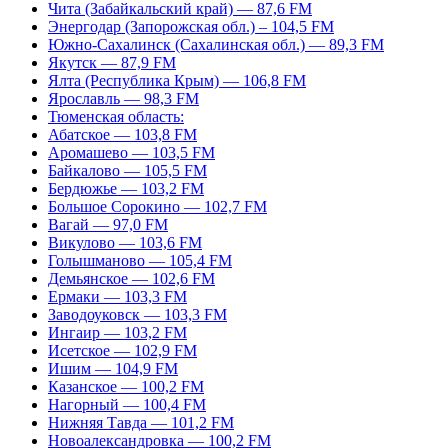
Чита (Забайкальский край) — 87,6 FM
Энергодар (Запорожская обл.) – 104,5 FM
Южно-Сахалинск (Сахалинская обл.) — 89,3 FM
Якутск — 87,9 FM
Ялта (Республика Крым) — 106,8 FM
Ярославль — 98,3 FM
Тюменская область:
Абатское — 103,8 FM
Аромашево — 103,5 FM
Байкалово — 105,5 FM
Бердюжье — 103,2 FM
Большое Сорокино — 102,7 FM
Вагай — 97,0 FM
Викулово — 103,6 FM
Голышманово — 105,4 FM
Демьянское — 102,6 FM
Ермаки — 103,3 FM
Заводоуковск — 103,3 FM
Ингаир — 103,2 FM
Исетское — 102,9 FM
Ишим — 104,9 FM
Казанское — 100,2 FM
Нагорный — 100,4 FM
Нижняя Тавда — 101,2 FM
Новоалександровка — 100,2 FM