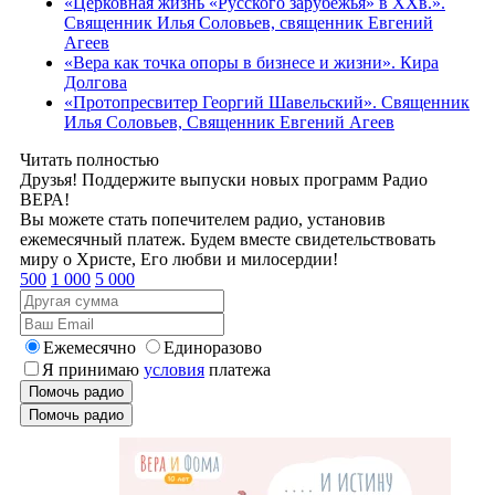
«Церковная жизнь «Русского зарубежья» в ХХв.».
Священник Илья Соловьев, священник Евгений
Агеев
«Вера как точка опоры в бизнесе и жизни». Кира
Долгова
«Протопресвитер Георгий Шавельский». Священник
Илья Соловьев, Священник Евгений Агеев
Читать полностью
Друзья! Поддержите выпуски новых программ Радио
ВЕРА!
Вы можете стать попечителем радио, установив
ежемесячный платеж. Будем вместе свидетельствовать
миру о Христе, Его любви и милосердии!
500
1 000
5 000
Ежемесячно
Единоразово
Я принимаю
условия
платежа
Помочь радио
Помочь радио