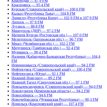
Краснодар — 87,9 FM
Красноярск — 95,4 FM
Курская (Ставропольский край) — 100,0 FM
Кызыл (Республика Тыва) — 104,8 FM
Лимасол (Республика Кипр) — 102,9 FM и 107,9 FM
Липецк — 97,9 FM
Луганск — 88,8 FM
Мариуполь (ДНР) — 97,2 FM
Матвеев Курган (Ростовская обл.) — 107,0 FM
Мелитополь (Запорожская обл.) — 96,7 FM
Миасс (Челябинская обл.) — 102,2 FM
Мичуринск (Тамбовская обл.) — 92,4 FM
Мурманск — 90,4 FM
Нальчик (Кабардино-Балкарская Республика) — 104,4
FM
Невинномысск (Ставропольский край) — 94,2 FM
Нефтекумск (Ставропольский край) — 100,4 FM
Нефтеюганск (Югра) — 92,1 FM
Нижний Новгород — 89,2 FM
Нижний Тагил (Свердловская обл.) — 97,1 FM
Новоалександровск (Ставропольский край) — 94,0 FM
Новокузнецк (Кемеровская область) — 94,2 FM
Новосибирск — 94,6 FM
Новочебоксарск (Чувашская Республика) — 90,3 FM
Норильск (Красноярский край) — 107,4 FM