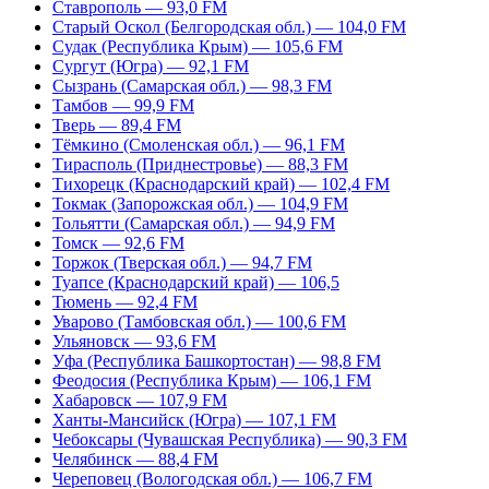
Ставрополь — 93,0 FM
Старый Оскол (Белгородская обл.) — 104,0 FM
Судак (Республика Крым) — 105,6 FM
Сургут (Югра) — 92,1 FM
Сызрань (Самарская обл.) — 98,3 FM
Тамбов — 99,9 FM
Тверь — 89,4 FM
Тёмкино (Смоленская обл.) — 96,1 FM
Тирасполь (Приднестровье) — 88,3 FM
Тихорецк (Краснодарский край) — 102,4 FM
Токмак (Запорожская обл.) — 104,9 FM
Тольятти (Самарская обл.) — 94,9 FM
Томск — 92,6 FM
Торжок (Тверская обл.) — 94,7 FM
Туапсе (Краснодарский край) — 106,5
Тюмень — 92,4 FM
Уварово (Тамбовская обл.) — 100,6 FM
Ульяновск — 93,6 FM
Уфа (Республика Башкортостан) — 98,8 FM
Феодосия (Республика Крым) — 106,1 FM
Хабаровск — 107,9 FM
Ханты-Мансийск (Югра) — 107,1 FM
Чебоксары (Чувашская Республика) — 90,3 FM
Челябинск — 88,4 FM
Череповец (Вологодская обл.) — 106,7 FM