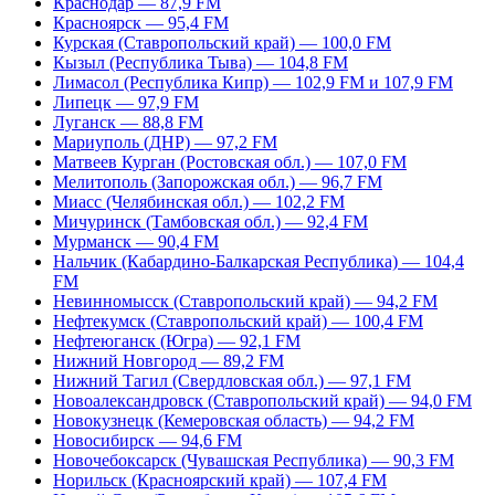
Краснодар — 87,9 FM
Красноярск — 95,4 FM
Курская (Ставропольский край) — 100,0 FM
Кызыл (Республика Тыва) — 104,8 FM
Лимасол (Республика Кипр) — 102,9 FM и 107,9 FM
Липецк — 97,9 FM
Луганск — 88,8 FM
Мариуполь (ДНР) — 97,2 FM
Матвеев Курган (Ростовская обл.) — 107,0 FM
Мелитополь (Запорожская обл.) — 96,7 FM
Миасс (Челябинская обл.) — 102,2 FM
Мичуринск (Тамбовская обл.) — 92,4 FM
Мурманск — 90,4 FM
Нальчик (Кабардино-Балкарская Республика) — 104,4
FM
Невинномысск (Ставропольский край) — 94,2 FM
Нефтекумск (Ставропольский край) — 100,4 FM
Нефтеюганск (Югра) — 92,1 FM
Нижний Новгород — 89,2 FM
Нижний Тагил (Свердловская обл.) — 97,1 FM
Новоалександровск (Ставропольский край) — 94,0 FM
Новокузнецк (Кемеровская область) — 94,2 FM
Новосибирск — 94,6 FM
Новочебоксарск (Чувашская Республика) — 90,3 FM
Норильск (Красноярский край) — 107,4 FM