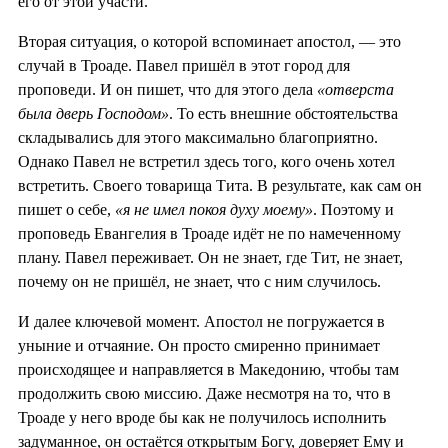
его от этой участи.
Вторая ситуация, о которой вспоминает апостол, — это
случай в Троаде. Павел пришёл в этот город для
проповеди. И он пишет, что для этого дела
«отверста
была дверь Господом»
. То есть внешние обстоятельства
складывались для этого максимально благоприятно.
Однако Павел не встретил здесь того, кого очень хотел
встретить. Своего товарища Тита. В результате, как сам он
пишет о себе,
«я не имел покоя духу моему»
. Поэтому и
проповедь Евангелия в Троаде идёт не по намеченному
плану. Павел переживает. Он не знает, где Тит, не знает,
почему он не пришёл, не знает, что с ним случилось.
И далее ключевой момент. Апостол не погружается в
уныние и отчаяние. Он просто смиренно принимает
происходящее и направляется в Македонию, чтобы там
продолжить свою миссию. Даже несмотря на то, что в
Троаде у него вроде бы как не получилось исполнить
задуманное, он остаётся открытым Богу, доверяет Ему и