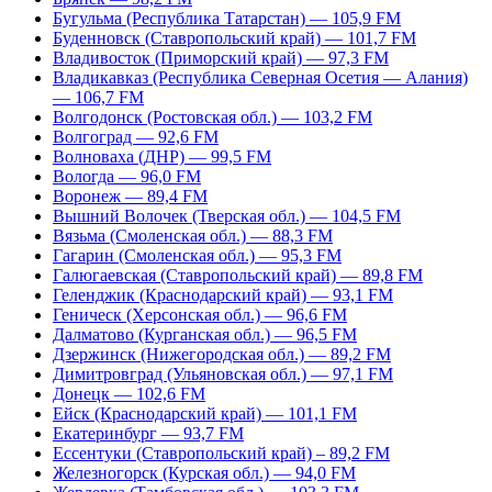
Бугульма (Республика Татарстан) — 105,9 FM
Буденновск (Ставропольский край) — 101,7 FM
Владивосток (Приморский край) — 97,3 FM
Владикавказ (Республика Северная Осетия — Алания)
— 106,7 FM
Волгодонск (Ростовская обл.) — 103,2 FM
Волгоград — 92,6 FM
Волноваха (ДНР) — 99,5 FM
Вологда — 96,0 FM
Воронеж — 89,4 FM
Вышний Волочек (Тверская обл.) — 104,5 FM
Вязьма (Смоленская обл.) — 88,3 FM
Гагарин (Смоленская обл.) — 95,3 FM
Галюгаевская (Ставропольский край) — 89,8 FM
Геленджик (Краснодарский край) — 93,1 FM
Геническ (Херсонская обл.) — 96,6 FM
Далматово (Курганская обл.) — 96,5 FM
Дзержинск (Нижегородская обл.) — 89,2 FM
Димитровград (Ульяновская обл.) — 97,1 FM
Донецк — 102,6 FM
Ейск (Краснодарский край) — 101,1 FM
Екатеринбург — 93,7 FM
Ессентуки (Ставропольский край) – 89,2 FM
Железногорск (Курская обл.) — 94,0 FM