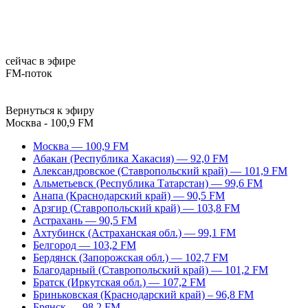
сейчас в эфире
FM-поток
Вернуться к эфиру
Москва - 100,9 FM
Москва — 100,9 FM
Абакан (Республика Хакасия) — 92,0 FM
Александровское (Ставропольский край) — 101,9 FM
Альметьевск (Республика Татарстан) — 99,6 FM
Анапа (Краснодарский край) — 90,5 FM
Арзгир (Ставропольский край) — 103,8 FM
Астрахань — 90,5 FM
Ахтубинск (Астраханская обл.) — 99,1 FM
Белгород — 103,2 FM
Бердянск (Запорожская обл.) — 102,7 FM
Благодарный (Ставропольский край) — 101,2 FM
Братск (Иркутская обл.) — 107,2 FM
Бриньковская (Краснодарский край) – 96,8 FM
Брянск — 98,2 FM