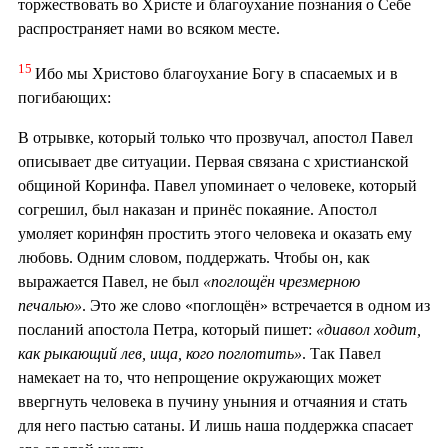
торжествовать во Христе и благоухание познания о Себе
распространяет нами во всяком месте.
15
Ибо мы Христово благоухание Богу в спасаемых и в
погибающих:
В отрывке, который только что прозвучал, апостол Павел
описывает две ситуации. Первая связана с христианской
общиной Коринфа. Павел упоминает о человеке, который
согрешил, был наказан и принёс покаяние. Апостол
умоляет коринфян простить этого человека и оказать ему
любовь. Одним словом, поддержать. Чтобы он, как
выражается Павел, не был
«поглощён чрезмерною
печалью»
. Это же слово «поглощён» встречается в одном из
посланий апостола Петра, который пишет:
«диавол ходит,
как рыкающий лев, ища, кого поглотить»
. Так Павел
намекает на то, что непрощение окружающих может
ввергнуть человека в пучину уныния и отчаяния и стать
для него пастью сатаны. И лишь наша поддержка спасает