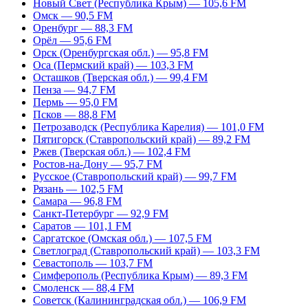
Новый Свет (Республика Крым) — 105,6 FM
Омск — 90,5 FM
Оренбург — 88,3 FM
Орёл — 95,6 FM
Орск (Оренбургская обл.) — 95,8 FM
Оса (Пермский край) — 103,3 FM
Осташков (Тверская обл.) — 99,4 FM
Пенза — 94,7 FM
Пермь — 95,0 FM
Псков — 88,8 FM
Петрозаводск (Республика Карелия) — 101,0 FM
Пятигорск (Ставропольский край) — 89,2 FM
Ржев (Тверская обл.) — 102,4 FM
Ростов-на-Дону — 95,7 FM
Русское (Ставропольский край) — 99,7 FM
Рязань — 102,5 FM
Самара — 96,8 FM
Санкт-Петербург — 92,9 FM
Саратов — 101,1 FM
Саргатское (Омская обл.) — 107,5 FM
Светлоград (Ставропольский край) — 103,3 FM
Севастополь — 103,7 FM
Симферополь (Республика Крым) — 89,3 FM
Смоленск — 88,4 FM
Советск (Калининградская обл.) — 106,9 FM