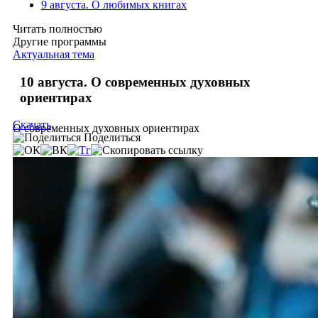
9 августа. О любимых книгах
Читать полностью
Другие программы
Актуальная тема
10 августа. О современных духовных
ориентирах
Скачать
О современных духовных ориентирах
Поделиться