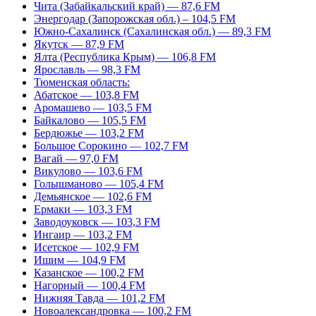
Чита (Забайкальский край) — 87,6 FM
Энергодар (Запорожская обл.) – 104,5 FM
Южно-Сахалинск (Сахалинская обл.) — 89,3 FM
Якутск — 87,9 FM
Ялта (Республика Крым) — 106,8 FM
Ярославль — 98,3 FM
Тюменская область:
Абатское — 103,8 FM
Аромашево — 103,5 FM
Байкалово — 105,5 FM
Бердюжье — 103,2 FM
Большое Сорокино — 102,7 FM
Вагай — 97,0 FM
Викулово — 103,6 FM
Голышманово — 105,4 FM
Демьянское — 102,6 FM
Ермаки — 103,3 FM
Заводоуковск — 103,3 FM
Ингаир — 103,2 FM
Исетское — 102,9 FM
Ишим — 104,9 FM
Казанское — 100,2 FM
Нагорный — 100,4 FM
Нижняя Тавда — 101,2 FM
Новоалександровка — 100,2 FM