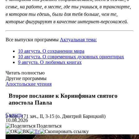
семье, на работе, в месте, где ты учишься, в транспорте,
в котором ты едешь, были для тебя больше, чем те,
которые фигурируют в качестве интернет-персонажей.
Все выпуски программы
Актуальная тема:
10 августа. О сохранении мира
10 августа. О современных духовных ориентирах
9 августа. О любимых книгах
Читать полностью
Другие программы
Апостольские чтения
Второе послание к Коринфянам святого
апостола Павла
Скачать
2 Кор., 171 зач., II, 3-15 (о. Дмитрий Барицкий)
10.08.2026
Поделиться