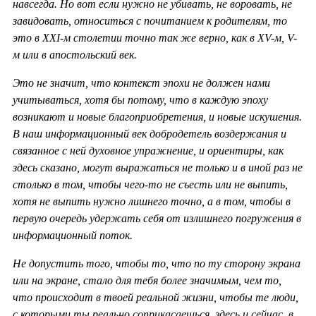
навсегда. Но вот если нужно не убивать, не воровать, не
завидовать, относиться с почитанием к родителям, то
это в ХХ
I-м столетии точно так же верно, как в
XV-м,
V-
м или в апостольский век.
Это не значит, что контекст эпохи не должен нами
учитываться, хотя бы потому, что в каждую эпоху
возникают и новые благоприобретения, и новые искушения.
В наш информационный век добродетель воздержания и
связанное с ней духовное упражнение, и ориентиры, как
здесь сказано, могут выражаться не только и в иной раз не
столько в том, чтобы чего-то не съесть или не выпить,
хотя не выпить нужно лишнего точно, а в том, чтобы в
первую очередь удержать себя от излишнего погружения в
информационный поток.
Не допустить того, чтобы то, что по ту сторону экрана
или на экране, стало для тебя более значимым, чем то,
что происходит в твоей реальной жизни, чтобы те люди,
с которыми ты реально соприкасаешься, здесь и сейчас, в