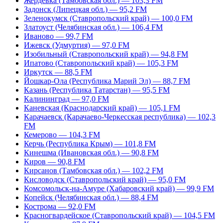
Жердевка (Тамбовская обл.) — 103,3 FM
Задонск (Липецкая обл.) — 95,2 FM
Зеленокумск (Ставропольский край) — 100,0 FM
Златоуст (Челябинская обл.) — 106,4 FM
Иваново — 99,7 FM
Ижевск (Удмуртия) — 97,0 FM
Изобильный (Ставропольский край) — 94,8 FM
Ипатово (Ставропольский край) — 105,3 FM
Иркутск — 88,5 FM
Йошкар-Ола (Республика Марий Эл) — 88,7 FM
Казань (Республика Татарстан) — 95,5 FM
Калининград — 97,0 FM
Каневская (Краснодарский край) — 105,1 FM
Карачаевск (Карачаево-Черкесская республика) — 102,3
FM
Кемерово — 104,3 FM
Керчь (Республика Крым) — 101,8 FM
Кинешма (Ивановская обл.) — 90,8 FM
Киров — 90,8 FM
Кирсанов (Тамбовская обл.) — 102,2 FM
Кисловодск (Ставропольский край) — 95,0 FM
Комсомольск-на-Амуре (Хабаровский край) — 99,9 FM
Копейск (Челябинская обл.) — 88,4 FM
Кострома — 92,0 FM
Красногвардейское (Ставропольский край) — 104,5 FM