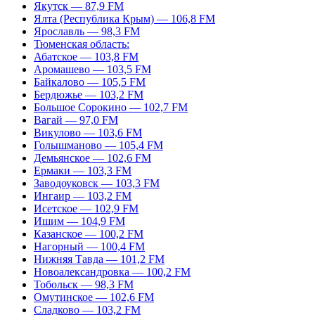
Якутск — 87,9 FM
Ялта (Республика Крым) — 106,8 FM
Ярославль — 98,3 FM
Тюменская область:
Абатское — 103,8 FM
Аромашево — 103,5 FM
Байкалово — 105,5 FM
Бердюжье — 103,2 FM
Большое Сорокино — 102,7 FM
Вагай — 97,0 FM
Викулово — 103,6 FM
Голышманово — 105,4 FM
Демьянское — 102,6 FM
Ермаки — 103,3 FM
Заводоуковск — 103,3 FM
Ингаир — 103,2 FM
Исетское — 102,9 FM
Ишим — 104,9 FM
Казанское — 100,2 FM
Нагорный — 100,4 FM
Нижняя Тавда — 101,2 FM
Новоалександровка — 100,2 FM
Тобольск — 98,3 FM
Омутинское — 102,6 FM
Сладково — 103,2 FM