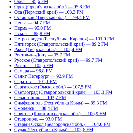
Орёл — 95,6 FM
Орск (Оренбургская обл.) — 95,8 FM
Оса (Пермский край) — 103,3 FM
Осташков (Тверская обл.) — 99,4 FM
Пенза — 94,7 FM
Пермь — 95,0 FM
Псков — 88,8 FM
Петрозаводск (Республика Карелия) — 101,0 FM
Пятигорск (Ставропольский край) — 89,2 FM
Ржев (Тверская обл.) — 102,4 FM
Ростов-на-Дону — 95,7 FM
Русское (Ставропольский край) — 99,7 FM
Рязань — 102,5 FM
Самара — 96,8 FM
Санкт-Петербург — 92,9 FM
Саратов — 101,1 FM
Саргатское (Омская обл.) — 107,5 FM
Светлоград (Ставропольский край) — 103,3 FM
Севастополь — 103,7 FM
Симферополь (Республика Крым) — 89,3 FM
Смоленск — 88,4 FM
Советск (Калининградская обл.) — 106,9 FM
Ставрополь — 93,0 FM
Старый Оскол (Белгородская обл.) — 104,0 FM
Судак (Республика Крым) — 105,6 FM