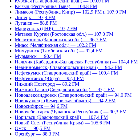
Курская (Ставропольский край) — 100,0 FM
Кызыл (Республика Тыва) — 104,8 FM
Лимасол (Республика Кипр) — 102,9 FM и 107,9 FM
Липецк — 97,9 FM
Луганск — 88,8 FM
Мариуполь (ДНР) — 97,2 FM
Матвеев Курган (Ростовская обл.) — 107,0 FM
Мелитополь (Запорожская обл.) — 96,7 FM
Миасс (Челябинская обл.) — 102,2 FM
Мичуринск (Тамбовская обл.) — 92,4 FM
Мурманск — 90,4 FM
Нальчик (Кабардино-Балкарская Республика) — 104,4 FM
Невинномысск (Ставропольский край) — 94,2 FM
Нефтекумск (Ставропольский край) — 100,4 FM
Нефтеюганск (Югра) — 92,1 FM
Нижний Новгород — 89,2 FM
Нижний Тагил (Свердловская обл.) — 97,1 FM
Новоалександровск (Ставропольский край) — 94,0 FM
Новокузнецк (Кемеровская область) — 94,2 FM
Новосибирск — 94,6 FM
Новочебоксарск (Чувашская Республика) — 90,3 FM
Норильск (Красноярский край) — 107,4 FM
Новый Свет (Республика Крым) — 105,6 FM
Омск — 90,5 FM
Оренбург — 88,3 FM