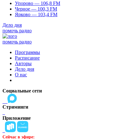
Упорово — 106,8 FM
Черное — 100,3 FM
Ярково — 103,4 FM
Дело дня
помочь радио
помочь радио
Программы
Расписание
Авторы
Дело дня
О нас
Социальные сети
Стриминги
Приложение
Сейчас в эфире: