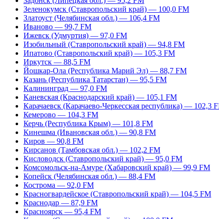
Задонск (Липецкая обл.) — 95,2 FM
Зеленокумск (Ставропольский край) — 100,0 FM
Златоуст (Челябинская обл.) — 106,4 FM
Иваново — 99,7 FM
Ижевск (Удмуртия) — 97,0 FM
Изобильный (Ставропольский край) — 94,8 FM
Ипатово (Ставропольский край) — 105,3 FM
Иркутск — 88,5 FM
Йошкар-Ола (Республика Марий Эл) — 88,7 FM
Казань (Республика Татарстан) — 95,5 FM
Калининград — 97,0 FM
Каневская (Краснодарский край) — 105,1 FM
Карачаевск (Карачаево-Черкесская республика) — 102,3 
Кемерово — 104,3 FM
Керчь (Республика Крым) — 101,8 FM
Кинешма (Ивановская обл.) — 90,8 FM
Киров — 90,8 FM
Кирсанов (Тамбовская обл.) — 102,2 FM
Кисловодск (Ставропольский край) — 95,0 FM
Комсомольск-на-Амуре (Хабаровский край) — 99,9 FM
Копейск (Челябинская обл.) — 88,4 FM
Кострома — 92,0 FM
Красногвардейское (Ставропольский край) — 104,5 FM
Краснодар — 87,9 FM
Красноярск — 95,4 FM