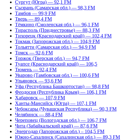
Сургут (Югра) — 92,1 FM
Сызрань (Самарская обл.) — 98,3 FM
Тамбов — 99,9 FM
Тверь — 89,4 FM
Тёмкино (Смоленская обл.) — 96,1 FM
Тирасполь (Приднестровье) — 88,3 FM
Тихорецк (Краснодарский край) — 102,4 FM
Токмак (Запорожская обл.) — 104,9 FM
Тольятти (Самарская обл.) — 94,9 FM
Томск — 92,6 FM
Торжок (Тверская обл.) — 94,7 FM
Туапсе (Краснодарский край) — 106,5
Тюмень — 92,4 FM
Уварово (Тамбовская обл.) — 100,6 FM
Ульяновск — 93,6 FM
Уфа (Республика Башкортостан) — 98,8 FM
Феодосия (Республика Крым) — 106,1 FM
Хабаровск — 107,9 FM
Ханты-Мансийск (Югра) — 107,1 FM
Чебоксары (Чувашская Республика) — 90,3 FM
Челябинск — 88,4 FM
Череповец (Вологодская обл.) — 106,7 FM
Чита (Забайкальский край) — 87,6 FM
Энергодар (Запорожская обл.) – 104,5 FM
Южно-Сахалинск (Сахалинская обл.) — 89,3 FM