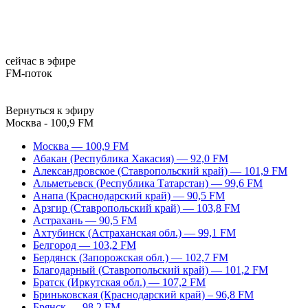
сейчас в эфире
FM-поток
Вернуться к эфиру
Москва - 100,9 FM
Москва — 100,9 FM
Абакан (Республика Хакасия) — 92,0 FM
Александровское (Ставропольский край) — 101,9 FM
Альметьевск (Республика Татарстан) — 99,6 FM
Анапа (Краснодарский край) — 90,5 FM
Арзгир (Ставропольский край) — 103,8 FM
Астрахань — 90,5 FM
Ахтубинск (Астраханская обл.) — 99,1 FM
Белгород — 103,2 FM
Бердянск (Запорожская обл.) — 102,7 FM
Благодарный (Ставропольский край) — 101,2 FM
Братск (Иркутская обл.) — 107,2 FM
Бриньковская (Краснодарский край) – 96,8 FM
Брянск — 98,2 FM