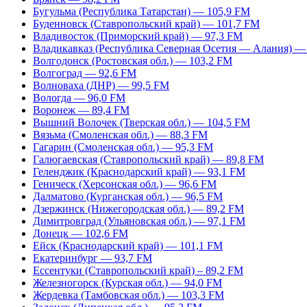
Бугульма (Республика Татарстан) — 105,9 FM
Буденновск (Ставропольский край) — 101,7 FM
Владивосток (Приморский край) — 97,3 FM
Владикавказ (Республика Северная Осетия — Алания) —
Волгодонск (Ростовская обл.) — 103,2 FM
Волгоград — 92,6 FM
Волноваха (ДНР) — 99,5 FM
Вологда — 96,0 FM
Воронеж — 89,4 FM
Вышний Волочек (Тверская обл.) — 104,5 FM
Вязьма (Смоленская обл.) — 88,3 FM
Гагарин (Смоленская обл.) — 95,3 FM
Галюгаевская (Ставропольский край) — 89,8 FM
Геленджик (Краснодарский край) — 93,1 FM
Геническ (Херсонская обл.) — 96,6 FM
Далматово (Курганская обл.) — 96,5 FM
Дзержинск (Нижегородская обл.) — 89,2 FM
Димитровград (Ульяновская обл.) — 97,1 FM
Донецк — 102,6 FM
Ейск (Краснодарский край) — 101,1 FM
Екатеринбург — 93,7 FM
Ессентуки (Ставропольский край) – 89,2 FM
Железногорск (Курская обл.) — 94,0 FM
Жердевка (Тамбовская обл.) — 103,3 FM