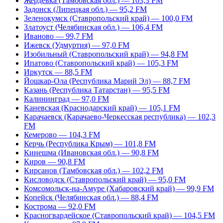
Жердевка (Тамбовская обл.) — 103,3 FM
Задонск (Липецкая обл.) — 95,2 FM
Зеленокумск (Ставропольский край) — 100,0 FM
Златоуст (Челябинская обл.) — 106,4 FM
Иваново — 99,7 FM
Ижевск (Удмуртия) — 97,0 FM
Изобильный (Ставропольский край) — 94,8 FM
Ипатово (Ставропольский край) — 105,3 FM
Иркутск — 88,5 FM
Йошкар-Ола (Республика Марий Эл) — 88,7 FM
Казань (Республика Татарстан) — 95,5 FM
Калининград — 97,0 FM
Каневская (Краснодарский край) — 105,1 FM
Карачаевск (Карачаево-Черкесская республика) — 102,3
FM
Кемерово — 104,3 FM
Керчь (Республика Крым) — 101,8 FM
Кинешма (Ивановская обл.) — 90,8 FM
Киров — 90,8 FM
Кирсанов (Тамбовская обл.) — 102,2 FM
Кисловодск (Ставропольский край) — 95,0 FM
Комсомольск-на-Амуре (Хабаровский край) — 99,9 FM
Копейск (Челябинская обл.) — 88,4 FM
Кострома — 92,0 FM
Красногвардейское (Ставропольский край) — 104,5 FM