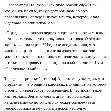
11
Говорит ли кто,
говори
как слова Божии; служит ли
кто,
служи
по силе, какую дает Бог, дабы во всем
прославлялся Бог через Иисуса Христа, Которому слава
и держава во веки веков. Аминь.
«Страдающий плотию перестает грешить» — этой мыслью
начинается только что прозвучавший отрывок. О чём же
здесь может идти речь? Издревле люди замечали, что
какое бы страдание не выпало на долю человека, оно
может стать для него не только источником печали, уныния
и тоски, но и привести к очищению и обновлению. И это
общечеловеческий опыт.
Так древнегреческий философ Аристотель утверждал, что
страдание — это один из ключевых принципов, на котором
строится литературное произведение. В частности, такое,
как трагедия. Зрителю нравится то, что происходит
на сцене именно потому, что он может сопереживать
герою, сострадать ему. Зритель порой настолько