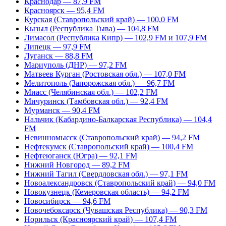
Краснодар — 87,9 FM
Красноярск — 95,4 FM
Курская (Ставропольский край) — 100,0 FM
Кызыл (Республика Тыва) — 104,8 FM
Лимасол (Республика Кипр) — 102,9 FM и 107,9 FM
Липецк — 97,9 FM
Луганск — 88,8 FM
Мариуполь (ДНР) — 97,2 FM
Матвеев Курган (Ростовская обл.) — 107,0 FM
Мелитополь (Запорожская обл.) — 96,7 FM
Миасс (Челябинская обл.) — 102,2 FM
Мичуринск (Тамбовская обл.) — 92,4 FM
Мурманск — 90,4 FM
Нальчик (Кабардино-Балкарская Республика) — 104,4
FM
Невинномысск (Ставропольский край) — 94,2 FM
Нефтекумск (Ставропольский край) — 100,4 FM
Нефтеюганск (Югра) — 92,1 FM
Нижний Новгород — 89,2 FM
Нижний Тагил (Свердловская обл.) — 97,1 FM
Новоалександровск (Ставропольский край) — 94,0 FM
Новокузнецк (Кемеровская область) — 94,2 FM
Новосибирск — 94,6 FM
Новочебоксарск (Чувашская Республика) — 90,3 FM
Норильск (Красноярский край) — 107,4 FM