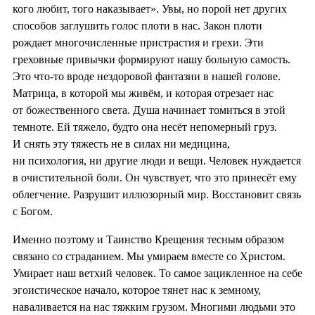
кого любит, того наказывает». Увы, но порой нет других
способов заглушить голос плоти в нас. Закон плоти
рождает многочисленные пристрастия и грехи. Эти
греховные привычки формируют нашу больную самость.
Это что-то вроде нездоровой фантазии в нашей голове.
Матрица, в которой мы живём, и которая отрезает нас
от божественного света. Душа начинает томиться в этой
темноте. Ей тяжело, будто она несёт непомерный груз.
И снять эту тяжесть не в силах ни медицина,
ни психология, ни другие люди и вещи. Человек нуждается
в очистительной боли. Он чувствует, что это принесёт ему
облегчение. Разрушит иллюзорный мир. Восстановит связь
с Богом.
Именно поэтому и Таинство Крещения тесным образом
связано со страданием. Мы умираем вместе со Христом.
Умирает наш ветхий человек. То самое зацикленное на себе
эгоистическое начало, которое тянет нас к земному,
наваливается на нас тяжким грузом. Многими людьми это