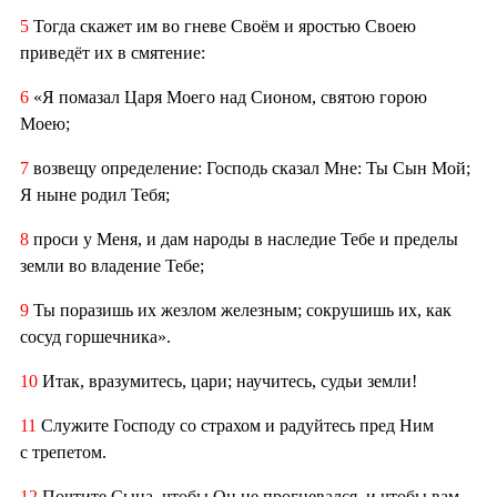
5
Тогда скажет им во гневе Своём и яростью Своею
приведёт их в смятение:
6
«Я помазал Царя Моего над Сионом, святою горою
Моею;
7
возвещу определение: Господь сказал Мне: Ты Сын Мой;
Я ныне родил Тебя;
8
проси у Меня, и дам народы в наследие Тебе и пределы
земли во владение Тебе;
9
Ты поразишь их жезлом железным; сокрушишь их, как
сосуд горшечника».
10
Итак, вразумитесь, цари; научитесь, судьи земли!
11
Служите Господу со страхом и радуйтесь пред Ним
с трепетом.
12
Почтите Сына, чтобы Он не прогневался, и чтобы вам