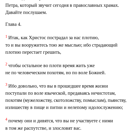
Петра, который звучит сегодня в православных храмах.
Давайте послушаем.
Глава 4.
1
Итак, как Христос пострадал за нас плотию,
то и вы вооружитесь тою же мыслью; ибо страдающий
плотию перестает грешить,
2
чтобы остальное во плоти время жить уже
не по человеческим похотям, но по воле Божией.
3
Ибо довольно, что вы в прошедшее время жизни
поступали по воле языческой, предаваясь нечистотам,
похотям (мужеложству, скотоложству, помыслам), пьянству,
излишеству в пище и питии и нелепому идолослужению;
4
почему они и дивятся, что вы не участвуете с ними
в том же распутстве, и злословят вас.