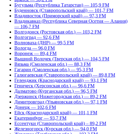
Бугульма (Республика Татарстан) — 105,9 FM
Буденновск (Ставропольский край) — 101,7 FM
Владивосток (Приморский край) — 97,3 FM
Владикавказ (Республика Северная Осетия — Алания)
— 106,7 FM
Волгодонск (Ростовская обл.) — 103,2 FM
Волгоград — 92,6 FM
Волноваха (ДНР) — 99,5 FM
Вологда — 96,0 FM
Воронеж — 89,4 FM
Вышний Волочек (Тверская обл.) — 104,5 FM
Вязьма (Смоленская обл.) — 88,3 FM
Гагарин (Смоленская обл.) — 95,3 FM
Галюгаевская (Ставропольский край) — 89,8 FM
Геленджик (Краснодарский край) — 93,1 FM
Геническ (Херсонская обл.) — 96,6 FM
Далматово (Курганская обл.) — 96,5 FM
Дзержинск (Нижегородская обл.) — 89,2 FM
Димитровград (Ульяновская обл.) — 97,1 FM
Донецк — 102,6 FM
Ейск (Краснодарский край) — 101,1 FM
Екатеринбург — 93,7 FM
Ессентуки (Ставропольский край) – 89,2 FM
Железногорск (Курская обл.) — 94,0 FM