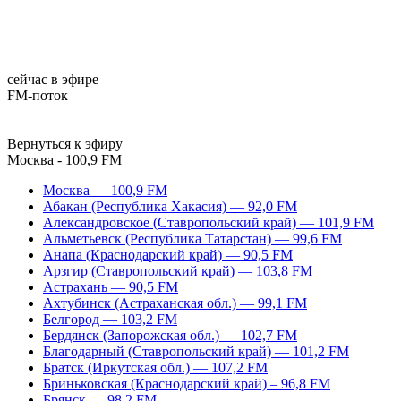
сейчас в эфире
FM-поток
Вернуться к эфиру
Москва - 100,9 FM
Москва — 100,9 FM
Абакан (Республика Хакасия) — 92,0 FM
Александровское (Ставропольский край) — 101,9 FM
Альметьевск (Республика Татарстан) — 99,6 FM
Анапа (Краснодарский край) — 90,5 FM
Арзгир (Ставропольский край) — 103,8 FM
Астрахань — 90,5 FM
Ахтубинск (Астраханская обл.) — 99,1 FM
Белгород — 103,2 FM
Бердянск (Запорожская обл.) — 102,7 FM
Благодарный (Ставропольский край) — 101,2 FM
Братск (Иркутская обл.) — 107,2 FM
Бриньковская (Краснодарский край) – 96,8 FM
Брянск — 98,2 FM