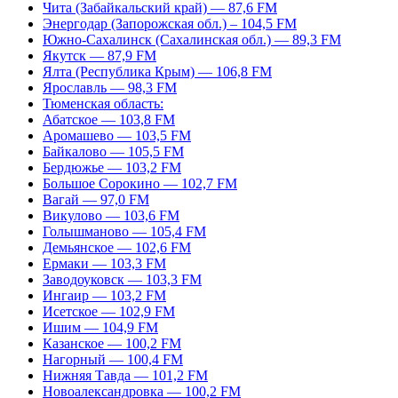
Чита (Забайкальский край) — 87,6 FM
Энергодар (Запорожская обл.) – 104,5 FM
Южно-Сахалинск (Сахалинская обл.) — 89,3 FM
Якутск — 87,9 FM
Ялта (Республика Крым) — 106,8 FM
Ярославль — 98,3 FM
Тюменская область:
Абатское — 103,8 FM
Аромашево — 103,5 FM
Байкалово — 105,5 FM
Бердюжье — 103,2 FM
Большое Сорокино — 102,7 FM
Вагай — 97,0 FM
Викулово — 103,6 FM
Голышманово — 105,4 FM
Демьянское — 102,6 FM
Ермаки — 103,3 FM
Заводоуковск — 103,3 FM
Ингаир — 103,2 FM
Исетское — 102,9 FM
Ишим — 104,9 FM
Казанское — 100,2 FM
Нагорный — 100,4 FM
Нижняя Тавда — 101,2 FM
Новоалександровка — 100,2 FM