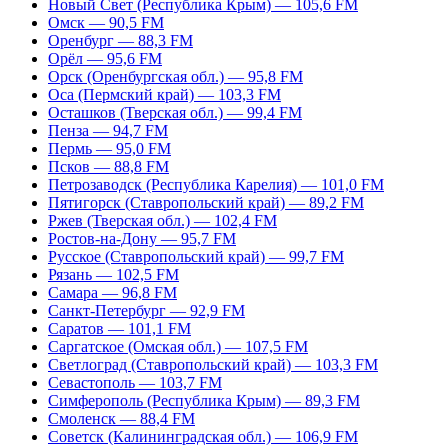
Новый Свет (Республика Крым) — 105,6 FM
Омск — 90,5 FM
Оренбург — 88,3 FM
Орёл — 95,6 FM
Орск (Оренбургская обл.) — 95,8 FM
Оса (Пермский край) — 103,3 FM
Осташков (Тверская обл.) — 99,4 FM
Пенза — 94,7 FM
Пермь — 95,0 FM
Псков — 88,8 FM
Петрозаводск (Республика Карелия) — 101,0 FM
Пятигорск (Ставропольский край) — 89,2 FM
Ржев (Тверская обл.) — 102,4 FM
Ростов-на-Дону — 95,7 FM
Русское (Ставропольский край) — 99,7 FM
Рязань — 102,5 FM
Самара — 96,8 FM
Санкт-Петербург — 92,9 FM
Саратов — 101,1 FM
Саргатское (Омская обл.) — 107,5 FM
Светлоград (Ставропольский край) — 103,3 FM
Севастополь — 103,7 FM
Симферополь (Республика Крым) — 89,3 FM
Смоленск — 88,4 FM
Советск (Калининградская обл.) — 106,9 FM