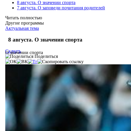
8 августа. О значении спорта
7 августа. О заповеди почитания родителей
Читать полностью
Другие программы
Актуальная тема
8 августа. О значении спорта
Скачать
О значении спорта
Поделиться