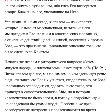
не погибнуть в пути вашем, ибо гнев Его возгорится
вскоре. Блаженны все, уповающие на Него.
Услышанный нами сегодня псалом — из числа тех,
которые называют мессианскими, цитаты из него
мы находим в Евангелии и в апостольских посланиях,
а описание действий царей и князей, восставших против
Бога, — это практически буквальное описание того, что
было сделано со Христом.
Начался же псалом с риторического вопроса: «Зачем
мятутся народы, и племена замышляют тщетное?» (Пс. 2:1).
Читая псалом дальше, мы понимаем, о чём здесь идёт речь:
люди считают, что Бог их угнетает, следовательно, от Бога
необходимо освободиться, сделать нечто такое, что
приведёт к самостоятельности. Увы, но в истории
человечества не было эпохи, в которую подобные идеи
не овладевали бы умами людей. Особенно же ярко
богоборческие настроения прослеживаются во время