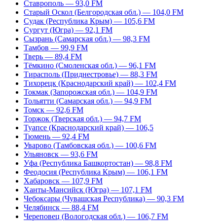
Ставрополь — 93,0 FM
Старый Оскол (Белгородская обл.) — 104,0 FM
Судак (Республика Крым) — 105,6 FM
Сургут (Югра) — 92,1 FM
Сызрань (Самарская обл.) — 98,3 FM
Тамбов — 99,9 FM
Тверь — 89,4 FM
Тёмкино (Смоленская обл.) — 96,1 FM
Тирасполь (Приднестровье) — 88,3 FM
Тихорецк (Краснодарский край) — 102,4 FM
Токмак (Запорожская обл.) — 104,9 FM
Тольятти (Самарская обл.) — 94,9 FM
Томск — 92,6 FM
Торжок (Тверская обл.) — 94,7 FM
Туапсе (Краснодарский край) — 106,5
Тюмень — 92,4 FM
Уварово (Тамбовская обл.) — 100,6 FM
Ульяновск — 93,6 FM
Уфа (Республика Башкортостан) — 98,8 FM
Феодосия (Республика Крым) — 106,1 FM
Хабаровск — 107,9 FM
Ханты-Мансийск (Югра) — 107,1 FM
Чебоксары (Чувашская Республика) — 90,3 FM
Челябинск — 88,4 FM
Череповец (Вологодская обл.) — 106,7 FM