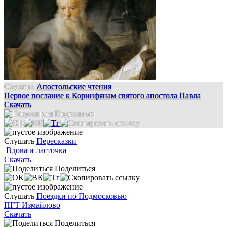
Слушать
Апостольские чтения
Первое послание к Коринфянам святого апостола Павла
Скачать
Поделиться
Слушать
Пересказки
Вдова и ласточка
Скачать
Поделиться
Слушать
Поездки по Подмосковью
ПГТ Измайлово
Скачать
Поделиться