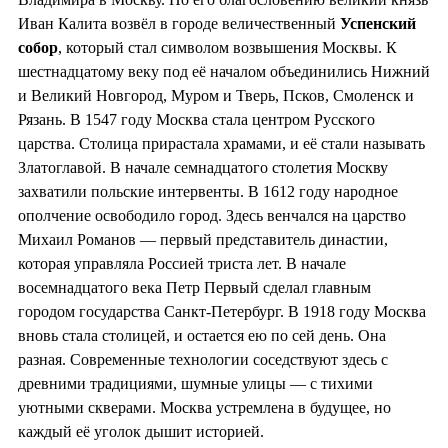
Иван Калита возвёл в городе величественный
Успенский
собор
, который стал символом возвышения Москвы. К
шестнадцатому веку под её началом объединились Нижний
и Великий Новгород, Муром и Тверь, Псков, Смоленск и
Рязань. В 1547 году Москва стала центром Русского
царства. Столица прирастала храмами, и её стали называть
Златоглавой. В начале семнадцатого столетия Москву
захватили польские интервенты. В 1612 году народное
ополчение освободило город. Здесь венчался на царство
Михаил Романов — первый представитель династии,
которая управляла Россией триста лет. В начале
восемнадцатого века Петр Первый сделал главным
городом государства Санкт-Петербург. В 1918 году Москва
вновь стала столицей, и остается ею по сей день. Она
разная. Современные технологии соседствуют здесь с
древними традициями, шумные улицы — с тихими
уютными скверами. Москва устремлена в будущее, но
каждый её уголок дышит историей.