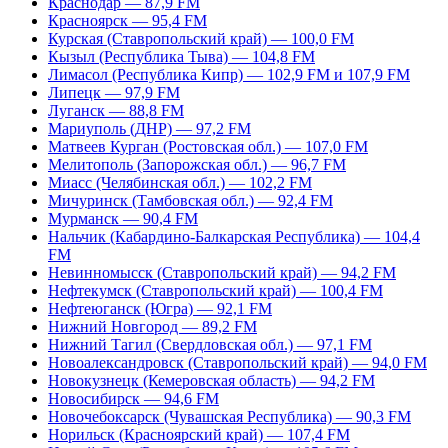
Краснодар — 87,9 FM
Красноярск — 95,4 FM
Курская (Ставропольский край) — 100,0 FM
Кызыл (Республика Тыва) — 104,8 FM
Лимасол (Республика Кипр) — 102,9 FM и 107,9 FM
Липецк — 97,9 FM
Луганск — 88,8 FM
Мариуполь (ДНР) — 97,2 FM
Матвеев Курган (Ростовская обл.) — 107,0 FM
Мелитополь (Запорожская обл.) — 96,7 FM
Миасс (Челябинская обл.) — 102,2 FM
Мичуринск (Тамбовская обл.) — 92,4 FM
Мурманск — 90,4 FM
Нальчик (Кабардино-Балкарская Республика) — 104,4
FM
Невинномысск (Ставропольский край) — 94,2 FM
Нефтекумск (Ставропольский край) — 100,4 FM
Нефтеюганск (Югра) — 92,1 FM
Нижний Новгород — 89,2 FM
Нижний Тагил (Свердловская обл.) — 97,1 FM
Новоалександровск (Ставропольский край) — 94,0 FM
Новокузнецк (Кемеровская область) — 94,2 FM
Новосибирск — 94,6 FM
Новочебоксарск (Чувашская Республика) — 90,3 FM
Норильск (Красноярский край) — 107,4 FM