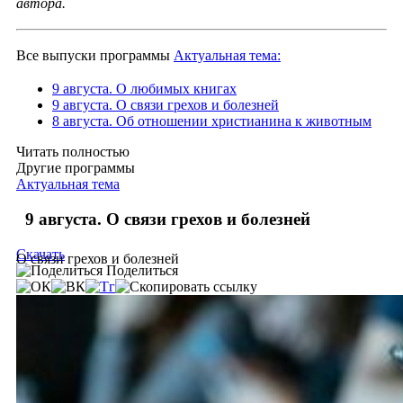
автора.
Все выпуски программы
Актуальная тема:
9 августа. О любимых книгах
9 августа. О связи грехов и болезней
8 августа. Об отношении христианина к животным
Читать полностью
Другие программы
Актуальная тема
9 августа. О связи грехов и болезней
Скачать
О связи грехов и болезней
Поделиться