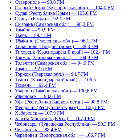
Ставрополь — 93,0 FM
Старый Оскол (Белгородская обл.) — 104,0 FM
Судак (Республика Крым) — 105,6 FM
Сургут (Югра) — 92,1 FM
Сызрань (Самарская обл.) — 98,3 FM
Тамбов — 99,9 FM
Тверь — 89,4 FM
Тёмкино (Смоленская обл.) — 96,1 FM
Тирасполь (Приднестровье) — 88,3 FM
Тихорецк (Краснодарский край) — 102,4 FM
Токмак (Запорожская обл.) — 104,9 FM
Тольятти (Самарская обл.) — 94,9 FM
Томск — 92,6 FM
Торжок (Тверская обл.) — 94,7 FM
Туапсе (Краснодарский край) — 106,5
Тюмень — 92,4 FM
Уварово (Тамбовская обл.) — 100,6 FM
Ульяновск — 93,6 FM
Уфа (Республика Башкортостан) — 98,8 FM
Феодосия (Республика Крым) — 106,1 FM
Хабаровск — 107,9 FM
Ханты-Мансийск (Югра) — 107,1 FM
Чебоксары (Чувашская Республика) — 90,3 FM
Челябинск — 88,4 FM
Череповец (Вологодская обл.) — 106,7 FM