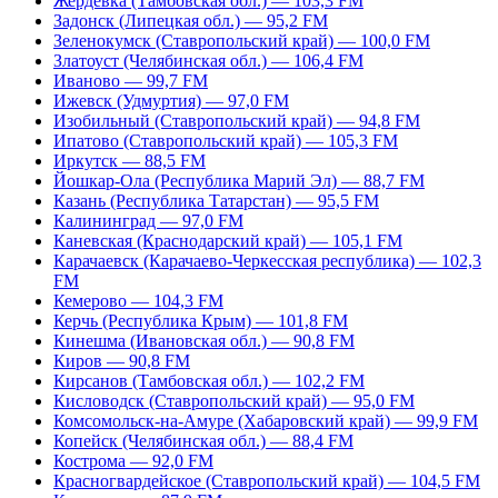
Жердевка (Тамбовская обл.) — 103,3 FM
Задонск (Липецкая обл.) — 95,2 FM
Зеленокумск (Ставропольский край) — 100,0 FM
Златоуст (Челябинская обл.) — 106,4 FM
Иваново — 99,7 FM
Ижевск (Удмуртия) — 97,0 FM
Изобильный (Ставропольский край) — 94,8 FM
Ипатово (Ставропольский край) — 105,3 FM
Иркутск — 88,5 FM
Йошкар-Ола (Республика Марий Эл) — 88,7 FM
Казань (Республика Татарстан) — 95,5 FM
Калининград — 97,0 FM
Каневская (Краснодарский край) — 105,1 FM
Карачаевск (Карачаево-Черкесская республика) — 102,3
FM
Кемерово — 104,3 FM
Керчь (Республика Крым) — 101,8 FM
Кинешма (Ивановская обл.) — 90,8 FM
Киров — 90,8 FM
Кирсанов (Тамбовская обл.) — 102,2 FM
Кисловодск (Ставропольский край) — 95,0 FM
Комсомольск-на-Амуре (Хабаровский край) — 99,9 FM
Копейск (Челябинская обл.) — 88,4 FM
Кострома — 92,0 FM
Красногвардейское (Ставропольский край) — 104,5 FM