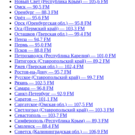
Новый Свет (Республика Крым) — 105,6 FM
Омск — 90,5 FM
Оренбург — 88,3 FM
Орёл — 95,6 FM
Орск (Оренбургская обл.) — 95,8 FM
Оса (Пермский край) — 103,3 FM
Осташков (Тверская обл.) — 99,4 FM
Пенза — 94,7 FM
Пермь — 95,0 FM
Псков — 88,8 FM
Петрозаводск (Республика Карелия) — 101,0 FM
Пятигорск (Ставропольский край) — 89,2 FM
Ржев (Тверская обл.) — 102,4 FM
Ростов-на-Дону — 95,7 FM
Русское (Ставропольский край) — 99,7 FM
Рязань — 102,5 FM
Самара — 96,8 FM
Санкт-Петербург — 92,9 FM
Саратов — 101,1 FM
Саргатское (Омская обл.) — 107,5 FM
Светлоград (Ставропольский край) — 103,3 FM
Севастополь — 103,7 FM
Симферополь (Республика Крым) — 89,3 FM
Смоленск — 88,4 FM
Советск (Калининградская обл.) — 106,9 FM