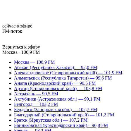
сейчас в эфире
FM-поток
Вернуться к эфиру
Москва - 100,9 FM
Москва — 100,9 FM
Абакан (Республика Хакасия) — 92,0 FM
Александровское (Ставропольский край) — 101,9 FM
Альметьевск (Республика Татарстан) — 99,6 FM
Анапа (Краснодарский край) — 90,5 FM
Арзгир (Ставропольский край) — 103,8 FM
Астрахань — 90,5 FM
Ахтубинск (Астраханская обл.) — 99,1 FM
Белгород — 103,2 FM
Бердянск (Запорожская обл.) — 102,7 FM
Благодарный (Ставропольский край) — 101,2 FM
Братск (Иркутская обл.) — 107,2 FM
Бриньковская (Краснодарский край) – 96,8 FM
Брянск — 98,2 FM