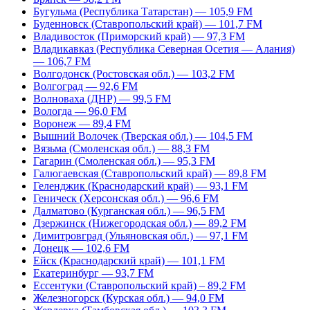
Бугульма (Республика Татарстан) — 105,9 FM
Буденновск (Ставропольский край) — 101,7 FM
Владивосток (Приморский край) — 97,3 FM
Владикавказ (Республика Северная Осетия — Алания)
— 106,7 FM
Волгодонск (Ростовская обл.) — 103,2 FM
Волгоград — 92,6 FM
Волноваха (ДНР) — 99,5 FM
Вологда — 96,0 FM
Воронеж — 89,4 FM
Вышний Волочек (Тверская обл.) — 104,5 FM
Вязьма (Смоленская обл.) — 88,3 FM
Гагарин (Смоленская обл.) — 95,3 FM
Галюгаевская (Ставропольский край) — 89,8 FM
Геленджик (Краснодарский край) — 93,1 FM
Геническ (Херсонская обл.) — 96,6 FM
Далматово (Курганская обл.) — 96,5 FM
Дзержинск (Нижегородская обл.) — 89,2 FM
Димитровград (Ульяновская обл.) — 97,1 FM
Донецк — 102,6 FM
Ейск (Краснодарский край) — 101,1 FM
Екатеринбург — 93,7 FM
Ессентуки (Ставропольский край) – 89,2 FM
Железногорск (Курская обл.) — 94,0 FM