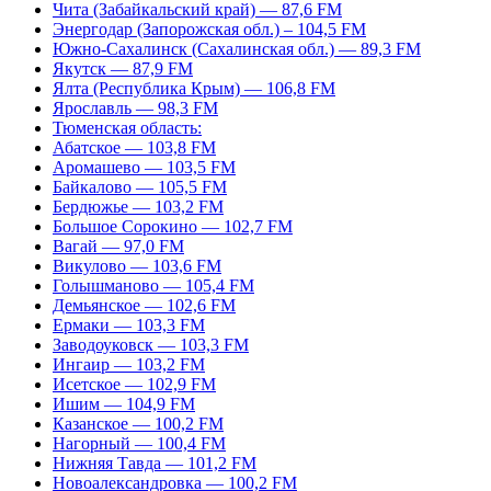
Чита (Забайкальский край) — 87,6 FM
Энергодар (Запорожская обл.) – 104,5 FM
Южно-Сахалинск (Сахалинская обл.) — 89,3 FM
Якутск — 87,9 FM
Ялта (Республика Крым) — 106,8 FM
Ярославль — 98,3 FM
Тюменская область:
Абатское — 103,8 FM
Аромашево — 103,5 FM
Байкалово — 105,5 FM
Бердюжье — 103,2 FM
Большое Сорокино — 102,7 FM
Вагай — 97,0 FM
Викулово — 103,6 FM
Голышманово — 105,4 FM
Демьянское — 102,6 FM
Ермаки — 103,3 FM
Заводоуковск — 103,3 FM
Ингаир — 103,2 FM
Исетское — 102,9 FM
Ишим — 104,9 FM
Казанское — 100,2 FM
Нагорный — 100,4 FM
Нижняя Тавда — 101,2 FM
Новоалександровка — 100,2 FM