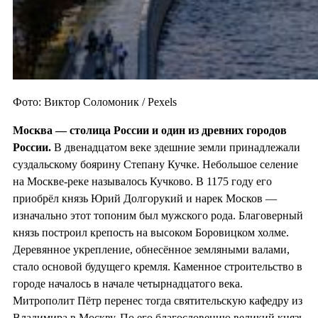
Фото: Виктор Соломоник / Pexels
Москва — столица России и один из
древних городов
России.
В двенадцатом веке здешние земли принадлежали
суздальскому боярину Степану Кучке. Небольшое селение
на Москве-реке называлось Кучково. В 1175 году его
приобрёл князь Юрий Долгорукий и нарек Москов —
изначально этот топоним был мужского рода. Благоверный
князь построил крепость на высоком Боровицком холме.
Деревянное укрепление, обнесённое земляными валами,
стало основой будущего кремля. Каменное строительство в
городе началось в начале четырнадцатого века.
Митрополит Пётр перенес тогда святительскую кафедру из
Владимира в Москву. По его благословению великий князь