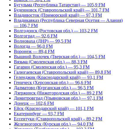
Бугульма (Республика Татарстан) — 105,9 FM
Буденновск (Ставропольский край) — 101,7 FM
Владивосток (Приморский край) — 97,3 FM
Владикавказ (Республика Северная Осетия — Алания)
— 106,7 FM
Волгодонск (Ростовская обл.) — 103,2 FM
Волгоград — 92,6 FM
Волноваха (ДНР) — 99,5 FM
Вологда — 96,0 FM
Воронеж — 89,4 FM
Вышний Волочек (Тверская обл.) — 104,5 FM
Вязьма (Смоленская обл.) — 88,3 FM
Гагарин (Смоленская обл.) — 95,3 FM
Галюгаевская (Ставропольский край) — 89,8 FM
Геленджик (Краснодарский край) — 93,1 FM
Геническ (Херсонская обл.) — 96,6 FM
Далматово (Курганская обл.) — 96,5 FM
Дзержинск (Нижегородская обл.) — 89,2 FM
Димитровград (Ульяновская обл.) — 97,1 FM
Донецк — 102,6 FM
Ейск (Краснодарский край) — 101,1 FM
Екатеринбург — 93,7 FM
Ессентуки (Ставропольский край) – 89,2 FM
Железногорск (Курская обл.) — 94,0 FM