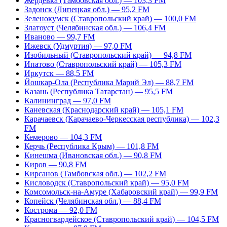
Жердевка (Тамбовская обл.) — 103,3 FM
Задонск (Липецкая обл.) — 95,2 FM
Зеленокумск (Ставропольский край) — 100,0 FM
Златоуст (Челябинская обл.) — 106,4 FM
Иваново — 99,7 FM
Ижевск (Удмуртия) — 97,0 FM
Изобильный (Ставропольский край) — 94,8 FM
Ипатово (Ставропольский край) — 105,3 FM
Иркутск — 88,5 FM
Йошкар-Ола (Республика Марий Эл) — 88,7 FM
Казань (Республика Татарстан) — 95,5 FM
Калининград — 97,0 FM
Каневская (Краснодарский край) — 105,1 FM
Карачаевск (Карачаево-Черкесская республика) — 102,3
FM
Кемерово — 104,3 FM
Керчь (Республика Крым) — 101,8 FM
Кинешма (Ивановская обл.) — 90,8 FM
Киров — 90,8 FM
Кирсанов (Тамбовская обл.) — 102,2 FM
Кисловодск (Ставропольский край) — 95,0 FM
Комсомольск-на-Амуре (Хабаровский край) — 99,9 FM
Копейск (Челябинская обл.) — 88,4 FM
Кострома — 92,0 FM
Красногвардейское (Ставропольский край) — 104,5 FM