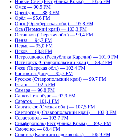
Новый Свет (Республика Крым) — 105,6 FM
Омск — 90,5 FM
Оренбург — 88,3 FM
Орёл — 95,6 FM
Орск (Оренбургская обл.) — 95,8 FM
Оса (Пермский край) — 103,3 FM
Осташков (Тверская обл.) — 99,4 FM
Пенза — 94,7 FM
Пермь — 95,0 FM
Псков — 88,8 FM
Петрозаводск (Республика Карелия) — 101,0 FM
Пятигорск (Ставропольский край) — 89,2 FM
Ржев (Тверская обл.) — 102,4 FM
Ростов-на-Дону — 95,7 FM
Русское (Ставропольский край) — 99,7 FM
Рязань — 102,5 FM
Самара — 96,8 FM
Санкт-Петербург — 92,9 FM
Саратов — 101,1 FM
Саргатское (Омская обл.) — 107,5 FM
Светлоград (Ставропольский край) — 103,3 FM
Севастополь — 103,7 FM
Симферополь (Республика Крым) — 89,3 FM
Смоленск — 88,4 FM
Советск (Калининградская обл.) — 106,9 FM