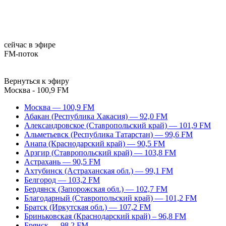
сейчас в эфире
FM-поток
Вернуться к эфиру
Москва - 100,9 FM
Москва — 100,9 FM
Абакан (Республика Хакасия) — 92,0 FM
Александровское (Ставропольский край) — 101,9 FM
Альметьевск (Республика Татарстан) — 99,6 FM
Анапа (Краснодарский край) — 90,5 FM
Арзгир (Ставропольский край) — 103,8 FM
Астрахань — 90,5 FM
Ахтубинск (Астраханская обл.) — 99,1 FM
Белгород — 103,2 FM
Бердянск (Запорожская обл.) — 102,7 FM
Благодарный (Ставропольский край) — 101,2 FM
Братск (Иркутская обл.) — 107,2 FM
Бриньковская (Краснодарский край) – 96,8 FM
Брянск — 98,2 FM