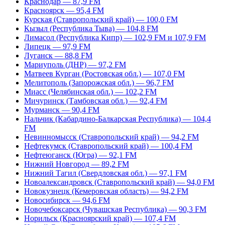
Краснодар — 87,9 FM
Красноярск — 95,4 FM
Курская (Ставропольский край) — 100,0 FM
Кызыл (Республика Тыва) — 104,8 FM
Лимасол (Республика Кипр) — 102,9 FM и 107,9 FM
Липецк — 97,9 FM
Луганск — 88,8 FM
Мариуполь (ДНР) — 97,2 FM
Матвеев Курган (Ростовская обл.) — 107,0 FM
Мелитополь (Запорожская обл.) — 96,7 FM
Миасс (Челябинская обл.) — 102,2 FM
Мичуринск (Тамбовская обл.) — 92,4 FM
Мурманск — 90,4 FM
Нальчик (Кабардино-Балкарская Республика) — 104,4
FM
Невинномысск (Ставропольский край) — 94,2 FM
Нефтекумск (Ставропольский край) — 100,4 FM
Нефтеюганск (Югра) — 92,1 FM
Нижний Новгород — 89,2 FM
Нижний Тагил (Свердловская обл.) — 97,1 FM
Новоалександровск (Ставропольский край) — 94,0 FM
Новокузнецк (Кемеровская область) — 94,2 FM
Новосибирск — 94,6 FM
Новочебоксарск (Чувашская Республика) — 90,3 FM
Норильск (Красноярский край) — 107,4 FM