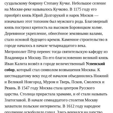
суздальскому боярину Степану Кучке. Небольшое селение
на Москве-реке называлось Кучково. В 1175 году его
приобрёл князь Юрий Долгорукий и нарек Москов —
изначально этот топоним был мужского рода. Благоверный
князь построил крепость на высоком Боровицком холме.
Деревянное укрепление, обнесённое земляными валами,
стало основой будущего кремля. Каменное строительство в
городе началось в начале четырнадцатого века.
Митрополит Пётр перенес тогда святительскую кафедру из
Владимира в Москву. По его благословению великий князь
Иван Калита возвёл в городе величественный
Успенский
собор
, который стал символом возвышения Москвы. К
шестнадцатому веку под её началом объединились Нижний
и Великий Новгород, Муром и Тверь, Псков, Смоленск и
Рязань. В 1547 году Москва стала центром Русского
царства. Столица прирастала храмами, и её стали называть
Златоглавой. В начале семнадцатого столетия Москву
захватили польские интервенты. В 1612 году народное
ополчение освободило город. Здесь венчался на царство