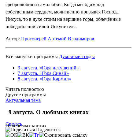
сребролюбия и самолюбия. Когда мы бдим над
собственным сердцем, молитвенно призывая Господа
Иисуса, то в духе стоим на вершине горы, облечённые
победоносной силой Искупителя.
Автор:
Протоиерей Артемий Владимиров
Все выпуски программы
Духовные этюды
9 августа. «Гора искушений»
7 августа. «Гора Синай»
8 августа. «Гора Кармил»
Читать полностью
Другие программы
Актуальная тема
9 августа. О любимых книгах
Скачать
О любимых книгах
Поделиться