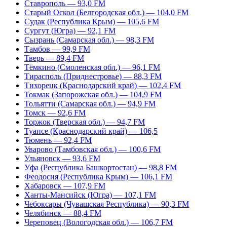
Ставрополь — 93,0 FM
Старый Оскол (Белгородская обл.) — 104,0 FM
Судак (Республика Крым) — 105,6 FM
Сургут (Югра) — 92,1 FM
Сызрань (Самарская обл.) — 98,3 FM
Тамбов — 99,9 FM
Тверь — 89,4 FM
Тёмкино (Смоленская обл.) — 96,1 FM
Тирасполь (Приднестровье) — 88,3 FM
Тихорецк (Краснодарский край) — 102,4 FM
Токмак (Запорожская обл.) — 104,9 FM
Тольятти (Самарская обл.) — 94,9 FM
Томск — 92,6 FM
Торжок (Тверская обл.) — 94,7 FM
Туапсе (Краснодарский край) — 106,5
Тюмень — 92,4 FM
Уварово (Тамбовская обл.) — 100,6 FM
Ульяновск — 93,6 FM
Уфа (Республика Башкортостан) — 98,8 FM
Феодосия (Республика Крым) — 106,1 FM
Хабаровск — 107,9 FM
Ханты-Мансийск (Югра) — 107,1 FM
Чебоксары (Чувашская Республика) — 90,3 FM
Челябинск — 88,4 FM
Череповец (Вологодская обл.) — 106,7 FM