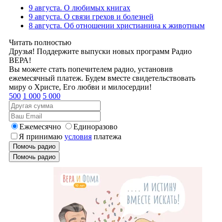
9 августа. О любимых книгах
9 августа. О связи грехов и болезней
8 августа. Об отношении христианина к животным
Читать полностью
Друзья! Поддержите выпуски новых программ Радио
ВЕРА!
Вы можете стать попечителем радио, установив
ежемесячный платеж. Будем вместе свидетельствовать
миру о Христе, Его любви и милосердии!
500
1 000
5 000
Ежемесячно
Единоразово
Я принимаю
условия
платежа
Помочь радио
Помочь радио