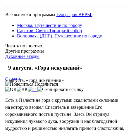
Все выпуски программы
География ВЕРЫ:
Москва. Путешествие по городу
Саратов. Свято-Троицкий собор
Волноваха (ДНР). Путешествие по городу
Читать полностью
Другие программы
Духовные этюды
9 августа. «Гора искушений»
Скачать
9 августа. «Гора искушений»
Поделиться
Есть в Палестине гора с крутыми скалистыми склонами,
на которую взошёл Спаситель в завершение Его
сорокадневного поста в пустыне. Здесь Он отринул
искушения лукавого духа, вооружив и нас благодатной
мудростью и решимостью низлагать прилоги сластолюбия,