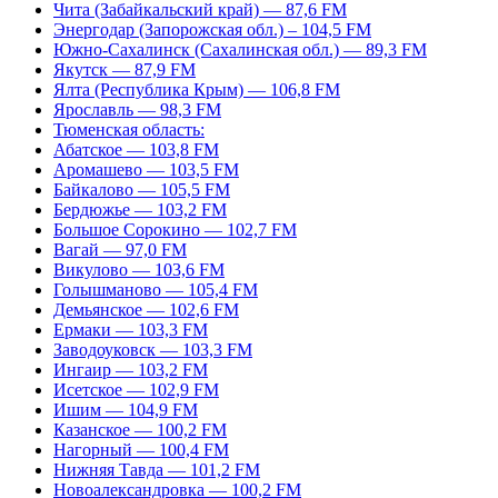
Чита (Забайкальский край) — 87,6 FM
Энергодар (Запорожская обл.) – 104,5 FM
Южно-Сахалинск (Сахалинская обл.) — 89,3 FM
Якутск — 87,9 FM
Ялта (Республика Крым) — 106,8 FM
Ярославль — 98,3 FM
Тюменская область:
Абатское — 103,8 FM
Аромашево — 103,5 FM
Байкалово — 105,5 FM
Бердюжье — 103,2 FM
Большое Сорокино — 102,7 FM
Вагай — 97,0 FM
Викулово — 103,6 FM
Голышманово — 105,4 FM
Демьянское — 102,6 FM
Ермаки — 103,3 FM
Заводоуковск — 103,3 FM
Ингаир — 103,2 FM
Исетское — 102,9 FM
Ишим — 104,9 FM
Казанское — 100,2 FM
Нагорный — 100,4 FM
Нижняя Тавда — 101,2 FM
Новоалександровка — 100,2 FM