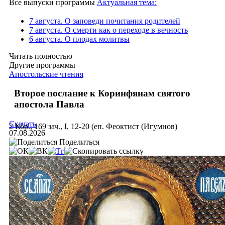
Все выпуски программы
Актуальная тема:
7 августа. О заповеди почитания родителей
7 августа. О смерти как о переходе в вечность
6 августа. О плодах молитвы
Читать полностью
Другие программы
Апостольские чтения
Второе послание к Коринфянам святого
апостола Павла
Скачать
2 Кор., 169 зач., I, 12-20 (еп. Феоктист (Игумнов)
07.08.2026
Поделиться