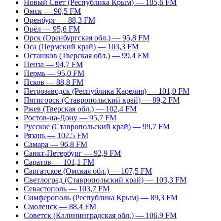
Новый Свет (Республика Крым) — 105,6 FM
Омск — 90,5 FM
Оренбург — 88,3 FM
Орёл — 95,6 FM
Орск (Оренбургская обл.) — 95,8 FM
Оса (Пермский край) — 103,3 FM
Осташков (Тверская обл.) — 99,4 FM
Пенза — 94,7 FM
Пермь — 95,0 FM
Псков — 88,8 FM
Петрозаводск (Республика Карелия) — 101,0 FM
Пятигорск (Ставропольский край) — 89,2 FM
Ржев (Тверская обл.) — 102,4 FM
Ростов-на-Дону — 95,7 FM
Русское (Ставропольский край) — 99,7 FM
Рязань — 102,5 FM
Самара — 96,8 FM
Санкт-Петербург — 92,9 FM
Саратов — 101,1 FM
Саргатское (Омская обл.) — 107,5 FM
Светлоград (Ставропольский край) — 103,3 FM
Севастополь — 103,7 FM
Симферополь (Республика Крым) — 89,3 FM
Смоленск — 88,4 FM
Советск (Калининградская обл.) — 106,9 FM