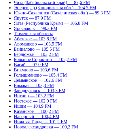
Чита (Забайкальский край) — 87,6 FM
Энергодар (Запорожская обл.) – 104,5 FM
Южно-Сахалинск (Сахалинская обл.) — 89,3 FM
Якутск — 87,9 FM
Ялта (Республика Крым) — 106,8 FM
Ярославль — 98,3 FM
Тюменская область:
Абатское — 103,8 FM
Аромашево — 103,5 FM
Байкалово — 105,5 FM
Бердюжье — 103,2 FM
Большое Сорокино — 102,7 FM
Вагай — 97,0 FM
Викулово — 103,6 FM
Голышманово — 105,4 FM
Демьянское — 102,6 FM
Ермаки — 103,3 FM
Заводоуковск — 103,3 FM
Ингаир — 103,2 FM
Исетское — 102,9 FM
Ишим — 104,9 FM
Казанское — 100,2 FM
Нагорный — 100,4 FM
Нижняя Тавда — 101,2 FM
Новоалександровка — 100,2 FM