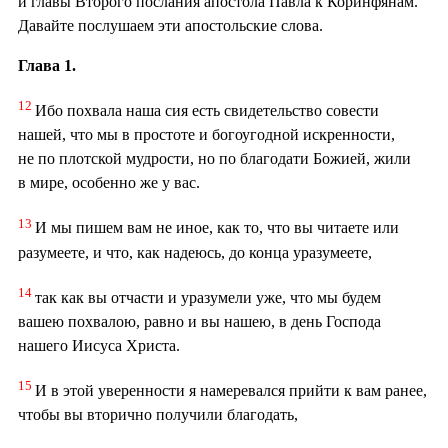
й главы Второго послания апостола Павла к Коринфянам.
Давайте послушаем эти апостольские слова.
Глава 1.
12
Ибо похвала наша сия есть свидетельство совести
нашей, что мы в простоте и богоугодной искренности,
не по плотской мудрости, но по благодати Божией, жили
в мире, особенно же у вас.
13
И мы пишем вам не иное, как то, что вы читаете или
разумеете, и что, как надеюсь, до конца уразумеете,
14
так как вы отчасти и уразумели уже, что мы будем
вашею похвалою, равно и вы нашею, в день Господа
нашего Иисуса Христа.
15
И в этой уверенности я намеревался прийти к вам ранее,
чтобы вы вторично получили благодать,