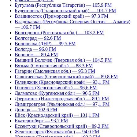
Бугульма (Республика Татарстан) — 105,9 FM
Буденновск (Ставропольский край) — 101,7 FM
Владивосток (Приморский край) — 97,3 FM
Владикавказ (Республика Северная Осетия — Алания)
— 106,7 FM
Волгодонск (Ростовская обл.) — 103,2 FM
Волгоград — 92,6 FM
Волноваха (ДНР) — 99,5 FM
Вологда — 96,0 FM
Воронеж — 89,4 FM
Вышний Волочек (Тверская обл.) — 104,5 FM
Вязьма (Смоленская обл.) — 88,3 FM
Гагарин (Смоленская обл.) — 95,3 FM
Галюгаевская (Ставропольский край) — 89,8 FM
Геленджик (Краснодарский край) — 93,1 FM
Геническ (Херсонская обл.) — 96,6 FM
Далматово (Курганская обл.) — 96,5 FM
Дзержинск (Нижегородская обл.) — 89,2 FM
Димитровград (Ульяновская обл.) — 97,1 FM
Донецк — 102,6 FM
Ейск (Краснодарский край) — 101,1 FM
Екатеринбург — 93,7 FM
Ессентуки (Ставропольский край) – 89,2 FM
Железногорск (Курская обл.) — 94,0 FM