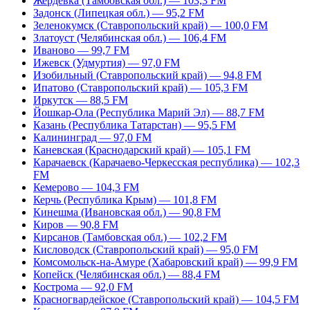
Жердевка (Тамбовская обл.) — 103,3 FM
Задонск (Липецкая обл.) — 95,2 FM
Зеленокумск (Ставропольский край) — 100,0 FM
Златоуст (Челябинская обл.) — 106,4 FM
Иваново — 99,7 FM
Ижевск (Удмуртия) — 97,0 FM
Изобильный (Ставропольский край) — 94,8 FM
Ипатово (Ставропольский край) — 105,3 FM
Иркутск — 88,5 FM
Йошкар-Ола (Республика Марий Эл) — 88,7 FM
Казань (Республика Татарстан) — 95,5 FM
Калининград — 97,0 FM
Каневская (Краснодарский край) — 105,1 FM
Карачаевск (Карачаево-Черкесская республика) — 102,3
FM
Кемерово — 104,3 FM
Керчь (Республика Крым) — 101,8 FM
Кинешма (Ивановская обл.) — 90,8 FM
Киров — 90,8 FM
Кирсанов (Тамбовская обл.) — 102,2 FM
Кисловодск (Ставропольский край) — 95,0 FM
Комсомольск-на-Амуре (Хабаровский край) — 99,9 FM
Копейск (Челябинская обл.) — 88,4 FM
Кострома — 92,0 FM
Красногвардейское (Ставропольский край) — 104,5 FM