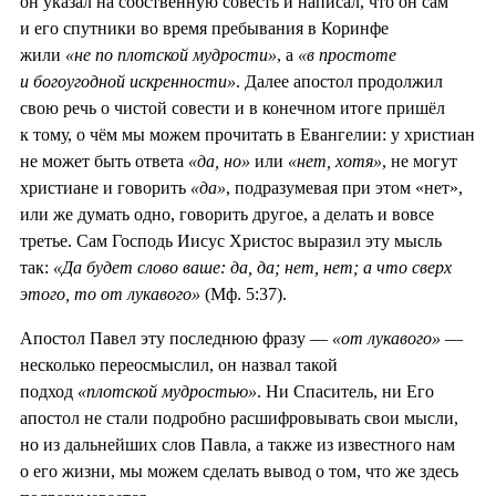
он указал на собственную совесть и написал, что он сам
и его спутники во время пребывания в Коринфе
жили
«не по плотской мудрости»
, а
«в простоте
и богоугодной искренности»
. Далее апостол продолжил
свою речь о чистой совести и в конечном итоге пришёл
к тому, о чём мы можем прочитать в Евангелии: у христиан
не может быть ответа
«да, но»
или
«нет, хотя»
, не могут
христиане и говорить
«да»
, подразумевая при этом «нет»,
или же думать одно, говорить другое, а делать и вовсе
третье. Сам Господь Иисус Христос выразил эту мысль
так:
«Да будет слово ваше: да, да; нет, нет; а что сверх
этого, то от лукавого»
(Мф. 5:37).
Апостол Павел эту последнюю фразу —
«от лукавого»
—
несколько переосмыслил, он назвал такой
подход
«плотской мудростью»
. Ни Спаситель, ни Его
апостол не стали подробно расшифровывать свои мысли,
но из дальнейших слов Павла, а также из известного нам
о его жизни, мы можем сделать вывод о том, что же здесь