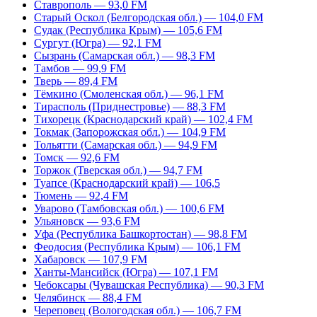
Ставрополь — 93,0 FM
Старый Оскол (Белгородская обл.) — 104,0 FM
Судак (Республика Крым) — 105,6 FM
Сургут (Югра) — 92,1 FM
Сызрань (Самарская обл.) — 98,3 FM
Тамбов — 99,9 FM
Тверь — 89,4 FM
Тёмкино (Смоленская обл.) — 96,1 FM
Тирасполь (Приднестровье) — 88,3 FM
Тихорецк (Краснодарский край) — 102,4 FM
Токмак (Запорожская обл.) — 104,9 FM
Тольятти (Самарская обл.) — 94,9 FM
Томск — 92,6 FM
Торжок (Тверская обл.) — 94,7 FM
Туапсе (Краснодарский край) — 106,5
Тюмень — 92,4 FM
Уварово (Тамбовская обл.) — 100,6 FM
Ульяновск — 93,6 FM
Уфа (Республика Башкортостан) — 98,8 FM
Феодосия (Республика Крым) — 106,1 FM
Хабаровск — 107,9 FM
Ханты-Мансийск (Югра) — 107,1 FM
Чебоксары (Чувашская Республика) — 90,3 FM
Челябинск — 88,4 FM
Череповец (Вологодская обл.) — 106,7 FM