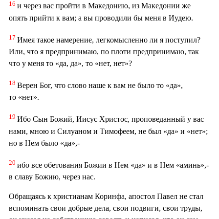
16
и через вас пройти в Македонию, из Македонии же
опять прийти к вам; а вы проводили бы меня в Иудею.
17
Имея такое намерение, легкомысленно ли я поступил?
Или, что я предпринимаю, по плоти предпринимаю, так
что у меня то «да, да», то «нет, нет»?
18
Верен Бог, что слово наше к вам не было то «да»,
то «нет».
19
Ибо Сын Божий, Иисус Христос, проповеданный у вас
нами, мною и Силуаном и Тимофеем, не был «да» и «нет»;
но в Нем было «да»,-
20
ибо все обетования Божии в Нем «да» и в Нем «аминь»,-
в славу Божию, через нас.
Обращаясь к христианам Коринфа, апостол Павел не стал
вспоминать свои добрые дела, свои подвиги, свои труды,