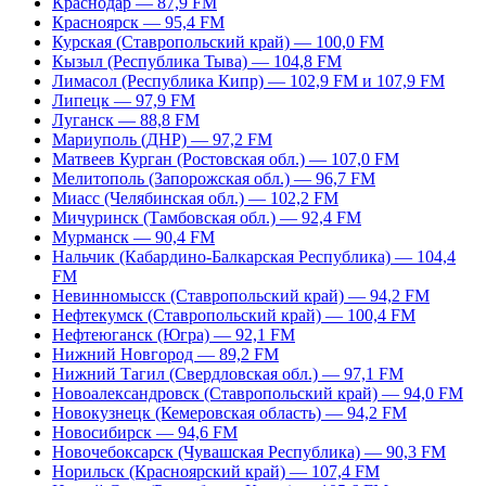
Краснодар — 87,9 FM
Красноярск — 95,4 FM
Курская (Ставропольский край) — 100,0 FM
Кызыл (Республика Тыва) — 104,8 FM
Лимасол (Республика Кипр) — 102,9 FM и 107,9 FM
Липецк — 97,9 FM
Луганск — 88,8 FM
Мариуполь (ДНР) — 97,2 FM
Матвеев Курган (Ростовская обл.) — 107,0 FM
Мелитополь (Запорожская обл.) — 96,7 FM
Миасс (Челябинская обл.) — 102,2 FM
Мичуринск (Тамбовская обл.) — 92,4 FM
Мурманск — 90,4 FM
Нальчик (Кабардино-Балкарская Республика) — 104,4
FM
Невинномысск (Ставропольский край) — 94,2 FM
Нефтекумск (Ставропольский край) — 100,4 FM
Нефтеюганск (Югра) — 92,1 FM
Нижний Новгород — 89,2 FM
Нижний Тагил (Свердловская обл.) — 97,1 FM
Новоалександровск (Ставропольский край) — 94,0 FM
Новокузнецк (Кемеровская область) — 94,2 FM
Новосибирск — 94,6 FM
Новочебоксарск (Чувашская Республика) — 90,3 FM
Норильск (Красноярский край) — 107,4 FM