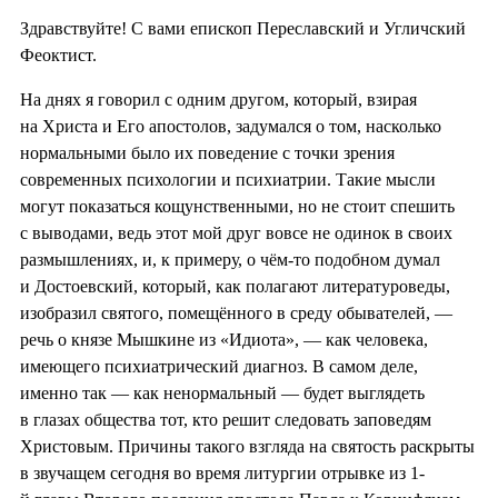
Здравствуйте! С вами епископ Переславский и Угличский
Феоктист.
На днях я говорил с одним другом, который, взирая
на Христа и Его апостолов, задумался о том, насколько
нормальными было их поведение с точки зрения
современных психологии и психиатрии. Такие мысли
могут показаться кощунственными, но не стоит спешить
с выводами, ведь этот мой друг вовсе не одинок в своих
размышлениях, и, к примеру, о чём-то подобном думал
и Достоевский, который, как полагают литературоведы,
изобразил святого, помещённого в среду обывателей, —
речь о князе Мышкине из «Идиота», — как человека,
имеющего психиатрический диагноз. В самом деле,
именно так — как ненормальный — будет выглядеть
в глазах общества тот, кто решит следовать заповедям
Христовым. Причины такого взгляда на святость раскрыты
в звучащем сегодня во время литургии отрывке из 1-