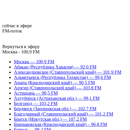
сейчас в эфире
FM-поток
Вернуться к эфиру
Москва - 100,9 FM
Москва — 100,9 FM
Абакан (Республика Хакасия) — 92,0 FM
Александровское (Ставропольский край) — 101,9 FM
Альметьевск (Республика Татарстан) — 99,6 FM
Анапа (Краснодарский край) — 90,5 FM
Арзгир (Ставропольский край) — 103,8 FM
Астрахань — 90,5 FM
Ахтубинск (Астраханская обл.) — 99,1 FM
Белгород — 103,2 FM
Бердянск (Запорожская обл.) — 102,7 FM
Благодарный (Ставропольский край) — 101,2 FM
Братск (Иркутская обл.) — 107,2 FM
Бриньковская (Краснодарский край) – 96,8 FM
Брянск — 98,2 FM