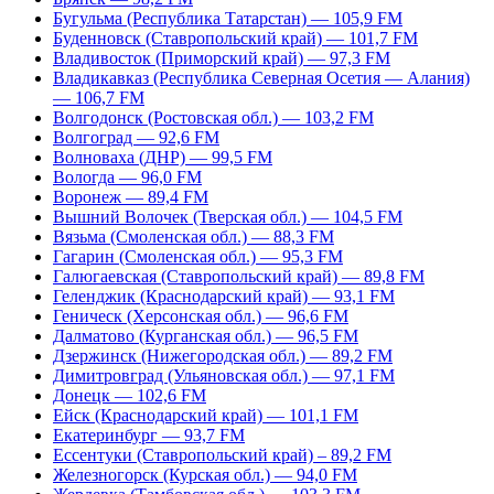
Бугульма (Республика Татарстан) — 105,9 FM
Буденновск (Ставропольский край) — 101,7 FM
Владивосток (Приморский край) — 97,3 FM
Владикавказ (Республика Северная Осетия — Алания)
— 106,7 FM
Волгодонск (Ростовская обл.) — 103,2 FM
Волгоград — 92,6 FM
Волноваха (ДНР) — 99,5 FM
Вологда — 96,0 FM
Воронеж — 89,4 FM
Вышний Волочек (Тверская обл.) — 104,5 FM
Вязьма (Смоленская обл.) — 88,3 FM
Гагарин (Смоленская обл.) — 95,3 FM
Галюгаевская (Ставропольский край) — 89,8 FM
Геленджик (Краснодарский край) — 93,1 FM
Геническ (Херсонская обл.) — 96,6 FM
Далматово (Курганская обл.) — 96,5 FM
Дзержинск (Нижегородская обл.) — 89,2 FM
Димитровград (Ульяновская обл.) — 97,1 FM
Донецк — 102,6 FM
Ейск (Краснодарский край) — 101,1 FM
Екатеринбург — 93,7 FM
Ессентуки (Ставропольский край) – 89,2 FM
Железногорск (Курская обл.) — 94,0 FM