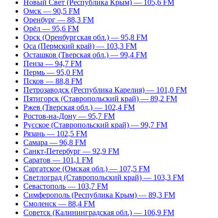
Новый Свет (Республика Крым) — 105,6 FM
Омск — 90,5 FM
Оренбург — 88,3 FM
Орёл — 95,6 FM
Орск (Оренбургская обл.) — 95,8 FM
Оса (Пермский край) — 103,3 FM
Осташков (Тверская обл.) — 99,4 FM
Пенза — 94,7 FM
Пермь — 95,0 FM
Псков — 88,8 FM
Петрозаводск (Республика Карелия) — 101,0 FM
Пятигорск (Ставропольский край) — 89,2 FM
Ржев (Тверская обл.) — 102,4 FM
Ростов-на-Дону — 95,7 FM
Русское (Ставропольский край) — 99,7 FM
Рязань — 102,5 FM
Самара — 96,8 FM
Санкт-Петербург — 92,9 FM
Саратов — 101,1 FM
Саргатское (Омская обл.) — 107,5 FM
Светлоград (Ставропольский край) — 103,3 FM
Севастополь — 103,7 FM
Симферополь (Республика Крым) — 89,3 FM
Смоленск — 88,4 FM
Советск (Калининградская обл.) — 106,9 FM