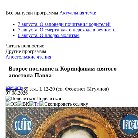
Все выпуски программы
Актуальная тема:
7 августа. О заповеди почитания родителей
7 августа. О смерти как о переходе в вечность
6 августа. О плодах молитвы
Читать полностью
Другие программы
Апостольские чтения
Второе послание к Коринфянам святого
апостола Павла
Скачать
2 Кор., 169 зач., I, 12-20 (еп. Феоктист (Игумнов)
07.08.2026
Поделиться