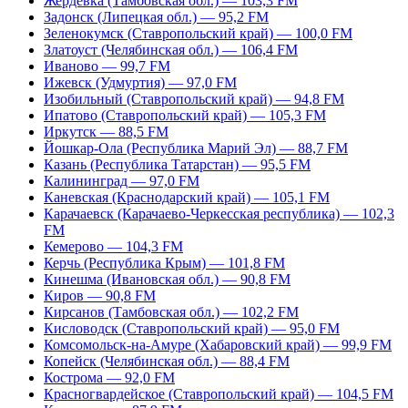
Жердевка (Тамбовская обл.) — 103,3 FM
Задонск (Липецкая обл.) — 95,2 FM
Зеленокумск (Ставропольский край) — 100,0 FM
Златоуст (Челябинская обл.) — 106,4 FM
Иваново — 99,7 FM
Ижевск (Удмуртия) — 97,0 FM
Изобильный (Ставропольский край) — 94,8 FM
Ипатово (Ставропольский край) — 105,3 FM
Иркутск — 88,5 FM
Йошкар-Ола (Республика Марий Эл) — 88,7 FM
Казань (Республика Татарстан) — 95,5 FM
Калининград — 97,0 FM
Каневская (Краснодарский край) — 105,1 FM
Карачаевск (Карачаево-Черкесская республика) — 102,3
FM
Кемерово — 104,3 FM
Керчь (Республика Крым) — 101,8 FM
Кинешма (Ивановская обл.) — 90,8 FM
Киров — 90,8 FM
Кирсанов (Тамбовская обл.) — 102,2 FM
Кисловодск (Ставропольский край) — 95,0 FM
Комсомольск-на-Амуре (Хабаровский край) — 99,9 FM
Копейск (Челябинская обл.) — 88,4 FM
Кострома — 92,0 FM
Красногвардейское (Ставропольский край) — 104,5 FM