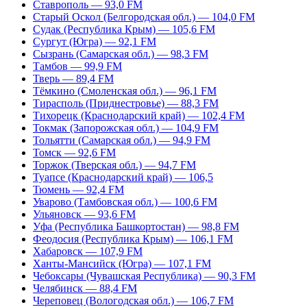
Ставрополь — 93,0 FM
Старый Оскол (Белгородская обл.) — 104,0 FM
Судак (Республика Крым) — 105,6 FM
Сургут (Югра) — 92,1 FM
Сызрань (Самарская обл.) — 98,3 FM
Тамбов — 99,9 FM
Тверь — 89,4 FM
Тёмкино (Смоленская обл.) — 96,1 FM
Тирасполь (Приднестровье) — 88,3 FM
Тихорецк (Краснодарский край) — 102,4 FM
Токмак (Запорожская обл.) — 104,9 FM
Тольятти (Самарская обл.) — 94,9 FM
Томск — 92,6 FM
Торжок (Тверская обл.) — 94,7 FM
Туапсе (Краснодарский край) — 106,5
Тюмень — 92,4 FM
Уварово (Тамбовская обл.) — 100,6 FM
Ульяновск — 93,6 FM
Уфа (Республика Башкортостан) — 98,8 FM
Феодосия (Республика Крым) — 106,1 FM
Хабаровск — 107,9 FM
Ханты-Мансийск (Югра) — 107,1 FM
Чебоксары (Чувашская Республика) — 90,3 FM
Челябинск — 88,4 FM
Череповец (Вологодская обл.) — 106,7 FM