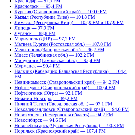
Краснодар — 87,9 FM
Красноярск — 95,4 FM
Курская (Ставропольский край) — 100,0 FM
Кызыл (Республика Тыва) — 104,8 FM
Лимасол (Республика Кипр) — 102,9 FM и 107,9 FM
Липецк — 97,9 FM
Луганск — 88,8 FM
Мариуполь (ДНР) — 97,2 FM
Матвеев Курган (Ростовская обл.) — 107,0 FM
Мелитополь (Запорожская обл.) — 96,7 FM
Миасс (Челябинская обл.) — 102,2 FM
Мичуринск (Тамбовская обл.) — 92,4 FM
Мурманск — 90,4 FM
Нальчик (Кабардино-Балкарская Республика) — 104,4
FM
Невинномысск (Ставропольский край) — 94,2 FM
Нефтекумск (Ставропольский край) — 100,4 FM
Нефтеюганск (Югра) — 92,1 FM
Нижний Новгород — 89,2 FM
Нижний Тагил (Свердловская обл.) — 97,1 FM
Новоалександровск (Ставропольский край) — 94,0 FM
Новокузнецк (Кемеровская область) — 94,2 FM
Новосибирск — 94,6 FM
Новочебоксарск (Чувашская Республика) — 90,3 FM
Норильск (Красноярский край) — 107,4 FM