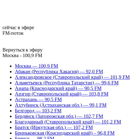
сейчас в эфире
FM-поток
Вернуться к эфиру
Москва - 100,9 FM
Москва — 100,9 FM
Абакан (Республика Хакасия) — 92,0 FM
Александровское (Ставропольский край) — 101,9 FM
Альметьевск (Республика Татарстан) — 99,6 FM
Анапа (Краснодарский край) — 90,5 FM
Арзгир (Ставропольский край) — 103,8 FM
Астрахань — 90,5 FM
Ахтубинск (Астраханская обл.) — 99,1 FM
Белгород — 103,2 FM
Бердянск (Запорожская обл.) — 102,7 FM
Благодарный (Ставропольский край) — 101,2 FM
Братск (Иркутская обл.) — 107,2 FM
Бриньковская (Краснодарский край) – 96,8 FM
Брянск — 98,2 FM