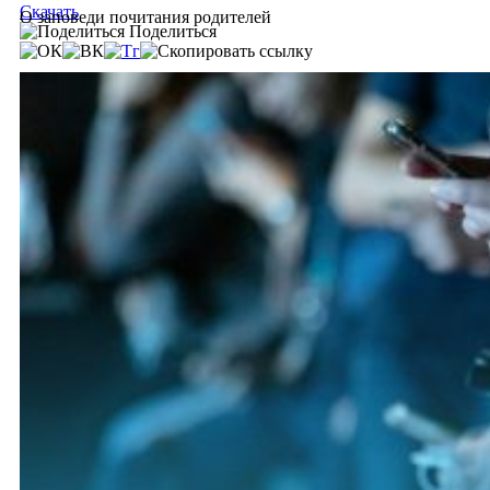
Скачать
О заповеди почитания родителей
Поделиться