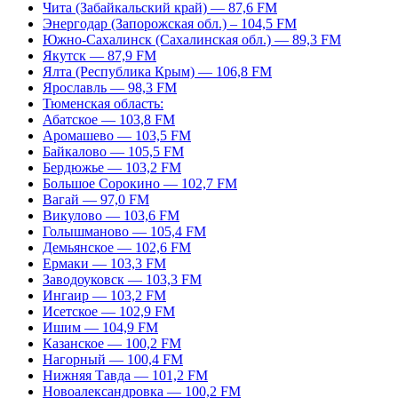
Чита (Забайкальский край) — 87,6 FM
Энергодар (Запорожская обл.) – 104,5 FM
Южно-Сахалинск (Сахалинская обл.) — 89,3 FM
Якутск — 87,9 FM
Ялта (Республика Крым) — 106,8 FM
Ярославль — 98,3 FM
Тюменская область:
Абатское — 103,8 FM
Аромашево — 103,5 FM
Байкалово — 105,5 FM
Бердюжье — 103,2 FM
Большое Сорокино — 102,7 FM
Вагай — 97,0 FM
Викулово — 103,6 FM
Голышманово — 105,4 FM
Демьянское — 102,6 FM
Ермаки — 103,3 FM
Заводоуковск — 103,3 FM
Ингаир — 103,2 FM
Исетское — 102,9 FM
Ишим — 104,9 FM
Казанское — 100,2 FM
Нагорный — 100,4 FM
Нижняя Тавда — 101,2 FM
Новоалександровка — 100,2 FM