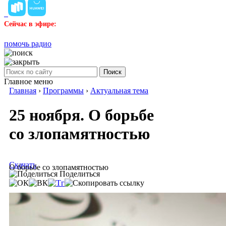
Сейчас в эфире:
помочь радио
Поиск
Главное меню
Главная
›
Программы
›
Актуальная тема
25 ноября. О борьбе
со злопамятностью
Скачать
О борьбе со злопамятностью
Поделиться