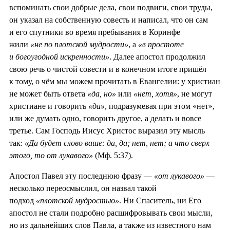
вспоминать свои добрые дела, свои подвиги, свои труды,
он указал на собственную совесть и написал, что он сам
и его спутники во время пребывания в Коринфе
жили
«не по плотской мудрости»
, а
«в простоте
и богоугодной искренности»
. Далее апостол продолжил
свою речь о чистой совести и в конечном итоге пришёл
к тому, о чём мы можем прочитать в Евангелии: у христиан
не может быть ответа
«да, но»
или
«нет, хотя»
, не могут
христиане и говорить
«да»
, подразумевая при этом «нет»,
или же думать одно, говорить другое, а делать и вовсе
третье. Сам Господь Иисус Христос выразил эту мысль
так:
«Да будет слово ваше: да, да; нет, нет; а что сверх
этого, то от лукавого»
(Мф. 5:37).
Апостол Павел эту последнюю фразу —
«от лукавого»
—
несколько переосмыслил, он назвал такой
подход
«плотской мудростью»
. Ни Спаситель, ни Его
апостол не стали подробно расшифровывать свои мысли,
но из дальнейших слов Павла, а также из известного нам