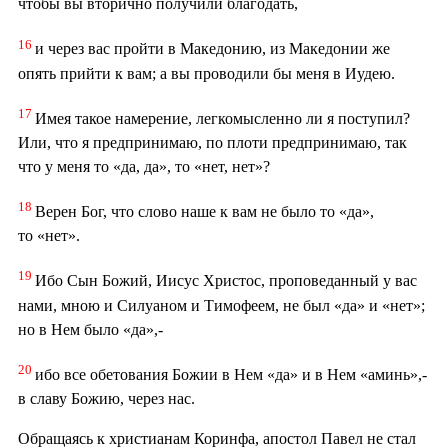
чтобы вы вторично получили благодать,
16
и через вас пройти в Македонию, из Македонии же
опять прийти к вам; а вы проводили бы меня в Иудею.
17
Имея такое намерение, легкомысленно ли я поступил?
Или, что я предпринимаю, по плоти предпринимаю, так
что у меня то «да, да», то «нет, нет»?
18
Верен Бог, что слово наше к вам не было то «да»,
то «нет».
19
Ибо Сын Божий, Иисус Христос, проповеданный у вас
нами, мною и Силуаном и Тимофеем, не был «да» и «нет»;
но в Нем было «да»,-
20
ибо все обетования Божии в Нем «да» и в Нем «аминь»,-
в славу Божию, через нас.
Обращаясь к христианам Коринфа, апостол Павел не стал