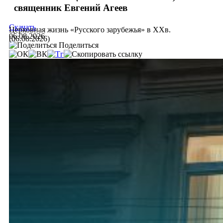
священник Евгений Агеев
Скачать
Церковная жизнь «Русского зарубежья» в ХХв.
06.08.2026
(06.08.2026)
Поделиться