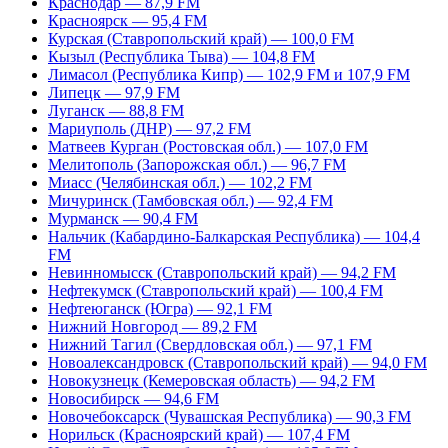
Краснодар — 87,9 FM
Красноярск — 95,4 FM
Курская (Ставропольский край) — 100,0 FM
Кызыл (Республика Тыва) — 104,8 FM
Лимасол (Республика Кипр) — 102,9 FM и 107,9 FM
Липецк — 97,9 FM
Луганск — 88,8 FM
Мариуполь (ДНР) — 97,2 FM
Матвеев Курган (Ростовская обл.) — 107,0 FM
Мелитополь (Запорожская обл.) — 96,7 FM
Миасс (Челябинская обл.) — 102,2 FM
Мичуринск (Тамбовская обл.) — 92,4 FM
Мурманск — 90,4 FM
Нальчик (Кабардино-Балкарская Республика) — 104,4
FM
Невинномысск (Ставропольский край) — 94,2 FM
Нефтекумск (Ставропольский край) — 100,4 FM
Нефтеюганск (Югра) — 92,1 FM
Нижний Новгород — 89,2 FM
Нижний Тагил (Свердловская обл.) — 97,1 FM
Новоалександровск (Ставропольский край) — 94,0 FM
Новокузнецк (Кемеровская область) — 94,2 FM
Новосибирск — 94,6 FM
Новочебоксарск (Чувашская Республика) — 90,3 FM
Норильск (Красноярский край) — 107,4 FM