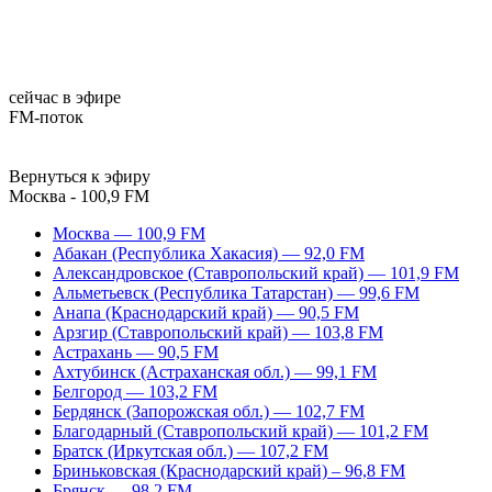
сейчас в эфире
FM-поток
Вернуться к эфиру
Москва - 100,9 FM
Москва — 100,9 FM
Абакан (Республика Хакасия) — 92,0 FM
Александровское (Ставропольский край) — 101,9 FM
Альметьевск (Республика Татарстан) — 99,6 FM
Анапа (Краснодарский край) — 90,5 FM
Арзгир (Ставропольский край) — 103,8 FM
Астрахань — 90,5 FM
Ахтубинск (Астраханская обл.) — 99,1 FM
Белгород — 103,2 FM
Бердянск (Запорожская обл.) — 102,7 FM
Благодарный (Ставропольский край) — 101,2 FM
Братск (Иркутская обл.) — 107,2 FM
Бриньковская (Краснодарский край) – 96,8 FM
Брянск — 98,2 FM