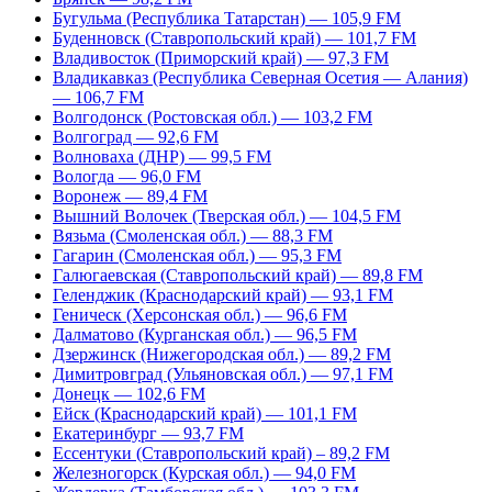
Бугульма (Республика Татарстан) — 105,9 FM
Буденновск (Ставропольский край) — 101,7 FM
Владивосток (Приморский край) — 97,3 FM
Владикавказ (Республика Северная Осетия — Алания)
— 106,7 FM
Волгодонск (Ростовская обл.) — 103,2 FM
Волгоград — 92,6 FM
Волноваха (ДНР) — 99,5 FM
Вологда — 96,0 FM
Воронеж — 89,4 FM
Вышний Волочек (Тверская обл.) — 104,5 FM
Вязьма (Смоленская обл.) — 88,3 FM
Гагарин (Смоленская обл.) — 95,3 FM
Галюгаевская (Ставропольский край) — 89,8 FM
Геленджик (Краснодарский край) — 93,1 FM
Геническ (Херсонская обл.) — 96,6 FM
Далматово (Курганская обл.) — 96,5 FM
Дзержинск (Нижегородская обл.) — 89,2 FM
Димитровград (Ульяновская обл.) — 97,1 FM
Донецк — 102,6 FM
Ейск (Краснодарский край) — 101,1 FM
Екатеринбург — 93,7 FM
Ессентуки (Ставропольский край) – 89,2 FM
Железногорск (Курская обл.) — 94,0 FM