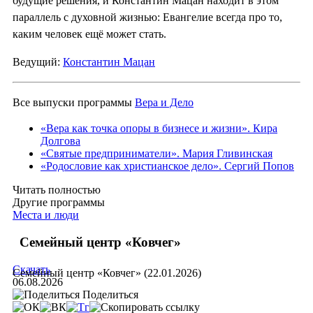
будущие решения, и Константин Мацан находит в этом
параллель с духовной жизнью: Евангелие всегда про то,
каким человек ещё может стать.
Ведущий:
Константин Мацан
Все выпуски программы
Вера и Дело
«Вера как точка опоры в бизнесе и жизни». Кира
Долгова
«Святые предприниматели». Мария Гливинская
«Родословие как христианское дело». Сергий Попов
Читать полностью
Другие программы
Места и люди
Семейный центр «Ковчег»
Скачать
Семейный центр «Ковчег» (22.01.2026)
06.08.2026
Поделиться