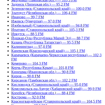
Жердевка (Тамбовская обл.) — 103,3 FM
Задонск (Липецкая обл.) — 95,2 FM
Зеленокумск (Ставропольский край) — 100,0 FM
Златоуст (Челябинская обл.) — 106,4 FM
Иваново — 99,7 FM
Ижевск (Удмуртия) — 97,0 FM
Изобильный (Ставропольский край) — 94,8 FM
Ипатово (Ставропольский край) — 105,3 FM
Иркутск — 88,5 FM
Йошкар-Ола (Республика Марий Эл) — 88,7 FM
Казань (Республика Татарстан) — 95,5 FM
Калининград — 97,0 FM
Каневская (Краснодарский край) — 105,1 FM
Карачаевск (Карачаево-Черкесская республика) — 102,3
FM
Кемерово — 104,3 FM
Керчь (Республика Крым) — 101,8 FM
Кинешма (Ивановская обл.) — 90,8 FM
Киров — 90,8 FM
Кирсанов (Тамбовская обл.) — 102,2 FM
Кисловодск (Ставропольский край) — 95,0 FM
Комсомольск-на-Амуре (Хабаровский край) — 99,9 FM
Копейск (Челябинская обл.) — 88,4 FM
Кострома — 92,0 FM
Красногвардейское (Ставропольский край) — 104,5 FM