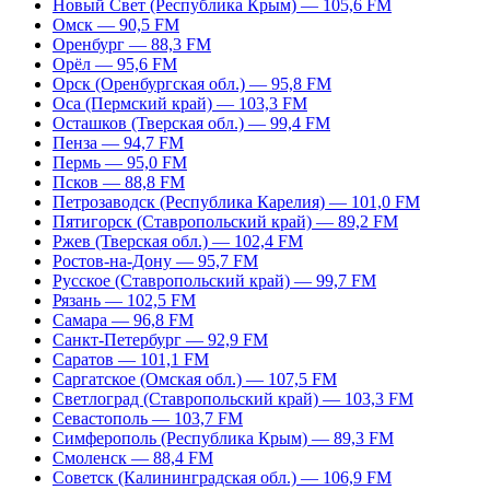
Новый Свет (Республика Крым) — 105,6 FM
Омск — 90,5 FM
Оренбург — 88,3 FM
Орёл — 95,6 FM
Орск (Оренбургская обл.) — 95,8 FM
Оса (Пермский край) — 103,3 FM
Осташков (Тверская обл.) — 99,4 FM
Пенза — 94,7 FM
Пермь — 95,0 FM
Псков — 88,8 FM
Петрозаводск (Республика Карелия) — 101,0 FM
Пятигорск (Ставропольский край) — 89,2 FM
Ржев (Тверская обл.) — 102,4 FM
Ростов-на-Дону — 95,7 FM
Русское (Ставропольский край) — 99,7 FM
Рязань — 102,5 FM
Самара — 96,8 FM
Санкт-Петербург — 92,9 FM
Саратов — 101,1 FM
Саргатское (Омская обл.) — 107,5 FM
Светлоград (Ставропольский край) — 103,3 FM
Севастополь — 103,7 FM
Симферополь (Республика Крым) — 89,3 FM
Смоленск — 88,4 FM
Советск (Калининградская обл.) — 106,9 FM