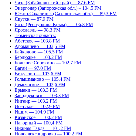
Чита (Забайкальский край) — 87,6 FM
Энергодар (Запорожская обл.) – 104,5 FM
Южно-Сахалинск (Сахалинская обл.) — 89,3 FM
Якутск — 87,9 FM
Ялта (Республика Крым) — 106,8 FM
Ярославль — 98,3 FM
Тюменская область:
Абатское — 103,8 FM
Аромашево — 103,5 FM
Байкалово — 105,5 FM
Бердюжье — 103,2 FM
Большое Сорокино — 102,7 FM
Вагай — 97,0 FM
Викулово — 103,6 FM
Голышманово — 105,4 FM
Демьянское — 102,6 FM
Ермаки — 103,3 FM
Заводоуковск — 103,3 FM
Ингаир — 103,2 FM
Исетское — 102,9 FM
Ишим — 104,9 FM
Казанское — 100,2 FM
Нагорный — 100,4 FM
Нижняя Тавда — 101,2 FM
Новоалександровка — 100,2 FM