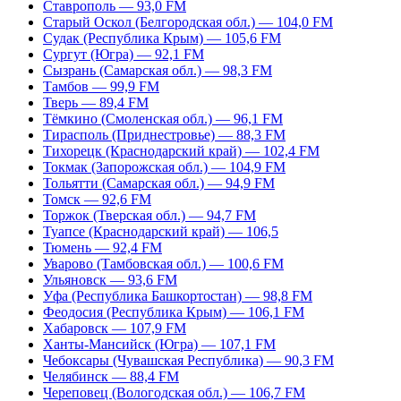
Ставрополь — 93,0 FM
Старый Оскол (Белгородская обл.) — 104,0 FM
Судак (Республика Крым) — 105,6 FM
Сургут (Югра) — 92,1 FM
Сызрань (Самарская обл.) — 98,3 FM
Тамбов — 99,9 FM
Тверь — 89,4 FM
Тёмкино (Смоленская обл.) — 96,1 FM
Тирасполь (Приднестровье) — 88,3 FM
Тихорецк (Краснодарский край) — 102,4 FM
Токмак (Запорожская обл.) — 104,9 FM
Тольятти (Самарская обл.) — 94,9 FM
Томск — 92,6 FM
Торжок (Тверская обл.) — 94,7 FM
Туапсе (Краснодарский край) — 106,5
Тюмень — 92,4 FM
Уварово (Тамбовская обл.) — 100,6 FM
Ульяновск — 93,6 FM
Уфа (Республика Башкортостан) — 98,8 FM
Феодосия (Республика Крым) — 106,1 FM
Хабаровск — 107,9 FM
Ханты-Мансийск (Югра) — 107,1 FM
Чебоксары (Чувашская Республика) — 90,3 FM
Челябинск — 88,4 FM
Череповец (Вологодская обл.) — 106,7 FM