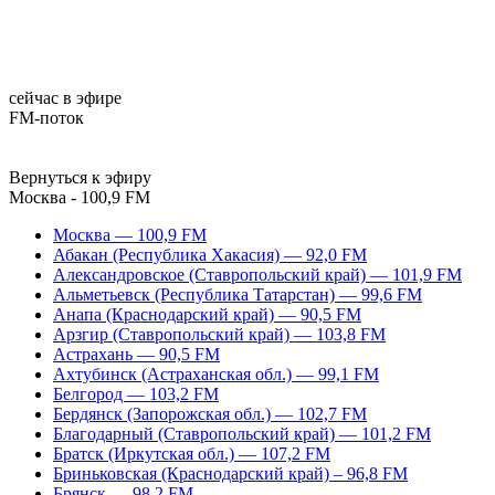
сейчас в эфире
FM-поток
Вернуться к эфиру
Москва - 100,9 FM
Москва — 100,9 FM
Абакан (Республика Хакасия) — 92,0 FM
Александровское (Ставропольский край) — 101,9 FM
Альметьевск (Республика Татарстан) — 99,6 FM
Анапа (Краснодарский край) — 90,5 FM
Арзгир (Ставропольский край) — 103,8 FM
Астрахань — 90,5 FM
Ахтубинск (Астраханская обл.) — 99,1 FM
Белгород — 103,2 FM
Бердянск (Запорожская обл.) — 102,7 FM
Благодарный (Ставропольский край) — 101,2 FM
Братск (Иркутская обл.) — 107,2 FM
Бриньковская (Краснодарский край) – 96,8 FM
Брянск — 98,2 FM