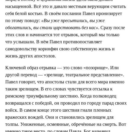
насыщенной. Всё это и давало местным верующим считать
себя белой костью. В своём послании Павел иронизирует
по этому поводу:
«Вы уже пресытились, вы уже
обогатились, вы стали царствовать без нас»
. Сразу после
этих слов и начинается тот отрывок, который мы только
что услышали. В нём Павел противопоставляет
самодовольству коринфян свою собственную жизнь и
жизнь других апостолов.
Ключевой образ отрывка — это слово «позорище». Или
другой перевод — «зрелище, театральное представление».
Павел говорит, что апостолы стали для всего мира именно
таким зрелищем. В его словах чувствуется отсылка к
римскому триумфальному шествию. Когда полководец
возвращался с победой, он проводил по городу парад своих
войск. В самом конце этого шествия гнали пленных
вражеских вождей. Они и становились зрелищем для
толпы. Униженные, осмеянные, обречённые на смерть. Вот
именно такое место, по словам Павла, Бог назначил