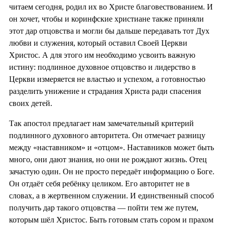
читаем сегодня, родил их во Христе благовествованием. И
он хочет, чтобы и коринфские христиане также приняли
этот дар отцовства и могли бы дальше передавать тот Дух
любви и служения, который оставил Своей Церкви
Христос. А для этого им необходимо усвоить важную
истину: подлинное духовное отцовство и лидерство в
Церкви измеряется не властью и успехом, а готовностью
разделить унижение и страдания Христа ради спасения
своих детей.
Так апостол предлагает нам замечательный критерий
подлинного духовного авторитета. Он отмечает разницу
между «наставником» и «отцом». Наставников может быть
много, они дают знания, но они не рождают жизнь. Отец
зачастую один. Он не просто передаёт информацию о Боге.
Он отдаёт себя ребёнку целиком. Его авторитет не в
словах, а в жертвенном служении. И единственный способ
получить дар такого отцовства — пойти тем же путем,
которым шёл Христос. Быть готовым стать сором и прахом