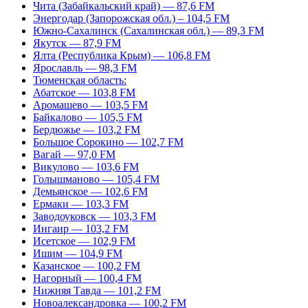
Чита (Забайкальский край) — 87,6 FM
Энергодар (Запорожская обл.) – 104,5 FM
Южно-Сахалинск (Сахалинская обл.) — 89,3 FM
Якутск — 87,9 FM
Ялта (Республика Крым) — 106,8 FM
Ярославль — 98,3 FM
Тюменская область:
Абатское — 103,8 FM
Аромашево — 103,5 FM
Байкалово — 105,5 FM
Бердюжье — 103,2 FM
Большое Сорокино — 102,7 FM
Вагай — 97,0 FM
Викулово — 103,6 FM
Голышманово — 105,4 FM
Демьянское — 102,6 FM
Ермаки — 103,3 FM
Заводоуковск — 103,3 FM
Ингаир — 103,2 FM
Исетское — 102,9 FM
Ишим — 104,9 FM
Казанское — 100,2 FM
Нагорный — 100,4 FM
Нижняя Тавда — 101,2 FM
Новоалександровка — 100,2 FM