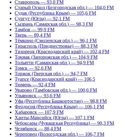
Ставрополь — 93,0 FM
Старый Оскол (Белгородская обл.) — 104,0 FM
Судак (Республика Крым) — 105,6 FM
Сургут (Югра) — 92,1 FM
Сызрань (Самарская обл.) — 98,3 FM
Тамбов — 99,9 FM
Тверь — 89,4 FM
Тёмкино (Смоленская обл.) — 96,1 FM
Тирасполь (Приднестровье) — 88,3 FM
Тихорецк (Краснодарский край) — 102,4 FM
Токмак (Запорожская обл.) — 104,9 FM
Тольятти (Самарская обл.) — 94,9 FM
Томск — 92,6 FM
Торжок (Тверская обл.) — 94,7 FM
Туапсе (Краснодарский край) — 106,5
Тюмень — 92,4 FM
Уварово (Тамбовская обл.) — 100,6 FM
Ульяновск — 93,6 FM
Уфа (Республика Башкортостан) — 98,8 FM
Феодосия (Республика Крым) — 106,1 FM
Хабаровск — 107,9 FM
Ханты-Мансийск (Югра) — 107,1 FM
Чебоксары (Чувашская Республика) — 90,3 FM
Челябинск — 88,4 FM
Череповец (Вологодская обл.) — 106,7 FM