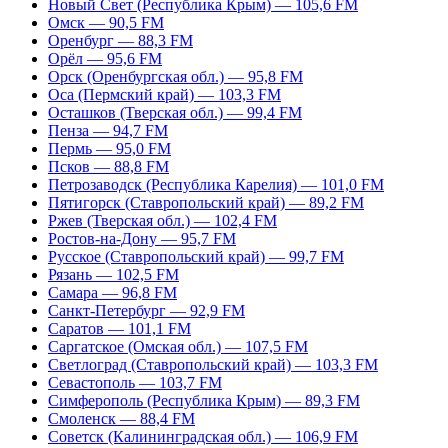
Новый Свет (Республика Крым) — 105,6 FM
Омск — 90,5 FM
Оренбург — 88,3 FM
Орёл — 95,6 FM
Орск (Оренбургская обл.) — 95,8 FM
Оса (Пермский край) — 103,3 FM
Осташков (Тверская обл.) — 99,4 FM
Пенза — 94,7 FM
Пермь — 95,0 FM
Псков — 88,8 FM
Петрозаводск (Республика Карелия) — 101,0 FM
Пятигорск (Ставропольский край) — 89,2 FM
Ржев (Тверская обл.) — 102,4 FM
Ростов-на-Дону — 95,7 FM
Русское (Ставропольский край) — 99,7 FM
Рязань — 102,5 FM
Самара — 96,8 FM
Санкт-Петербург — 92,9 FM
Саратов — 101,1 FM
Саргатское (Омская обл.) — 107,5 FM
Светлоград (Ставропольский край) — 103,3 FM
Севастополь — 103,7 FM
Симферополь (Республика Крым) — 89,3 FM
Смоленск — 88,4 FM
Советск (Калининградская обл.) — 106,9 FM