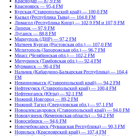
Краснодар — 87,9 FM
Красноярск — 95,4 FM
Курская (Ставропольский край) — 100,0 FM
Кызыл (Республика Тыва) — 104,8 FM
Лимасол (Республика Кипр) — 102,9 FM и 107,9 FM
Липецк — 97,9 FM
Луганск — 88,8 FM
Мариуполь (ДНР) — 97,2 FM
Матвеев Курган (Ростовская обл.) — 107,0 FM
Мелитополь (Запорожская обл.) — 96,7 FM
Миасс (Челябинская обл.) — 102,2 FM
Мичуринск (Тамбовская обл.) — 92,4 FM
Мурманск — 90,4 FM
Нальчик (Кабардино-Балкарская Республика) — 104,4
FM
Невинномысск (Ставропольский край) — 94,2 FM
Нефтекумск (Ставропольский край) — 100,4 FM
Нефтеюганск (Югра) — 92,1 FM
Нижний Новгород — 89,2 FM
Нижний Тагил (Свердловская обл.) — 97,1 FM
Новоалександровск (Ставропольский край) — 94,0 FM
Новокузнецк (Кемеровская область) — 94,2 FM
Новосибирск — 94,6 FM
Новочебоксарск (Чувашская Республика) — 90,3 FM
Норильск (Красноярский край) — 107,4 FM