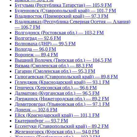
Бугульма (Республика Татарстан) — 105,9 FM
Буденновск (Ставропольский край) — 101,7 FM
Владивосток (Приморский край) — 97,3 FM
Владикавказ (Республика Северная Осетия — Алания)
— 106,7 FM
Волгодонск (Ростовская обл.) — 103,2 FM
Волгоград — 92,6 FM
Волноваха (ДНР) — 99,5 FM
Вологда — 96,0 FM
Воронеж — 89,4 FM
Вышний Волочек (Тверская обл.) — 104,5 FM
Вязьма (Смоленская обл.) — 88,3 FM
Гагарин (Смоленская обл.) — 95,3 FM
Галюгаевская (Ставропольский край) — 89,8 FM
Геленджик (Краснодарский край) — 93,1 FM
Геническ (Херсонская обл.) — 96,6 FM
Далматово (Курганская обл.) — 96,5 FM
Дзержинск (Нижегородская обл.) — 89,2 FM
Димитровград (Ульяновская обл.) — 97,1 FM
Донецк — 102,6 FM
Ейск (Краснодарский край) — 101,1 FM
Екатеринбург — 93,7 FM
Ессентуки (Ставропольский край) – 89,2 FM
Железногорск (Курская обл.) — 94,0 FM