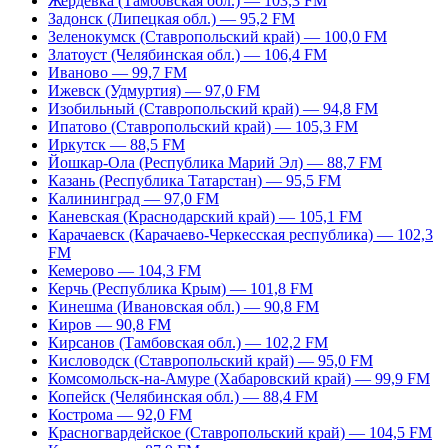
Жердевка (Тамбовская обл.) — 103,3 FM
Задонск (Липецкая обл.) — 95,2 FM
Зеленокумск (Ставропольский край) — 100,0 FM
Златоуст (Челябинская обл.) — 106,4 FM
Иваново — 99,7 FM
Ижевск (Удмуртия) — 97,0 FM
Изобильный (Ставропольский край) — 94,8 FM
Ипатово (Ставропольский край) — 105,3 FM
Иркутск — 88,5 FM
Йошкар-Ола (Республика Марий Эл) — 88,7 FM
Казань (Республика Татарстан) — 95,5 FM
Калининград — 97,0 FM
Каневская (Краснодарский край) — 105,1 FM
Карачаевск (Карачаево-Черкесская республика) — 102,3
FM
Кемерово — 104,3 FM
Керчь (Республика Крым) — 101,8 FM
Кинешма (Ивановская обл.) — 90,8 FM
Киров — 90,8 FM
Кирсанов (Тамбовская обл.) — 102,2 FM
Кисловодск (Ставропольский край) — 95,0 FM
Комсомольск-на-Амуре (Хабаровский край) — 99,9 FM
Копейск (Челябинская обл.) — 88,4 FM
Кострома — 92,0 FM
Красногвардейское (Ставропольский край) — 104,5 FM