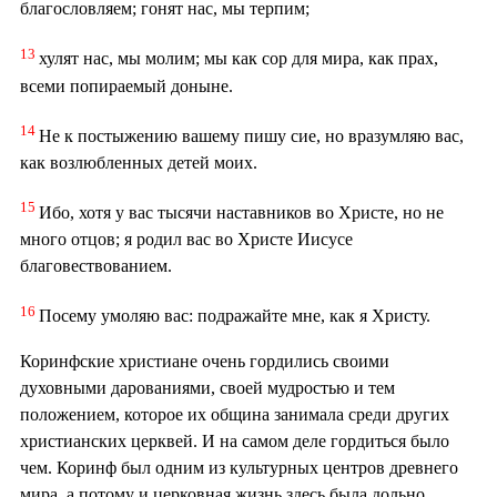
благословляем; гонят нас, мы терпим;
13
хулят нас, мы молим; мы как сор для мира, как прах,
всеми попираемый доныне.
14
Не к постыжению вашему пишу сие, но вразумляю вас,
как возлюбленных детей моих.
15
Ибо, хотя у вас тысячи наставников во Христе, но не
много отцов; я родил вас во Христе Иисусе
благовествованием.
16
Посему умоляю вас: подражайте мне, как я Христу.
Коринфские христиане очень гордились своими
духовными дарованиями, своей мудростью и тем
положением, которое их община занимала среди других
христианских церквей. И на самом деле гордиться было
чем. Коринф был одним из культурных центров древнего
мира, а потому и церковная жизнь здесь была дольно