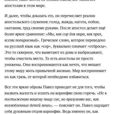
апостолам в этом мире.
И далее, чтобы доказать это, он перечисляет реалии
апостольского служения: голод, жажда, нагота, побои,
скитания, труд своими руками. После апостол делает ещё
более яркое сравнение:
«Мы, как сор для мира, как прах,
всеми попираемый»
. Греческое слово, которое переведено
на русский язык как «сор», буквально означает «отбросы».
Это то скверное, что выметают из дома и выбрасывают,
чтобы очистить место. То есть апостолы не просто
унижены. Они воспринимаются как нечто, что мешает
этому миру жить привычной жизнью. Мир воспринимает
их как грязь, от которой необходимо избавиться.
Все эти яркие образы Павел приводит не для того, чтобы
вызвать жалость и излить на коринфян свою горечь.
«Не к
постыжению вашему пишу сие, но вразумляю вас, как
возлюбленных детей моих»
, — поясняет он. Павел ощущает
себя духовным отцом коринфян. Ведь именно он, как